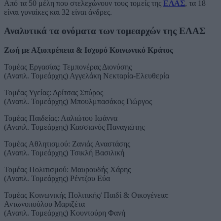
Από τα 50 μέλη που στελεχώνουν τους τομείς της
ΕΛΑΣ
, τα 18
είναι γυναίκες και 32 είναι άνδρες.
Αναλυτικά τα ονόματα των τομεαρχών της ΕΛΑΣ
Ζωή με Αξιοπρέπεια & Ισχυρό Κοινωνικό Κράτος
Τομέας Εργασίας: Τεμπονέρας Διονύσης
(Αναπλ. Τομεάρχης) Αγγελάκη Νεκταρία-Ελευθερία
Τομέας Υγείας: Δρίτσας Σπύρος
(Αναπλ. Τομεάρχης) Μπουλμπασάκος Γιώργος
Τομέας Παιδείας: Λαλιώτου Ιωάννα
(Αναπλ. Τομεάρχης) Κασσιανός Παναγιώτης
Τομέας Αθλητισμού: Ζανιάς Αναστάσης
(Αναπλ. Τομεάρχης) Τσικλή Βασιλική
Τομέας Πολιτισμού: Μαυρουδής Χάρης
(Αναπλ. Τομεάρχης) Ρέντζου Εύα
Τομέας Κοινωνικής Πολιτικής/ Παιδί & Οικογένεια:
Αντωνοπούλου Μαριζέτα
(Αναπλ. Τομεάρχης) Κουντούρη Φανή