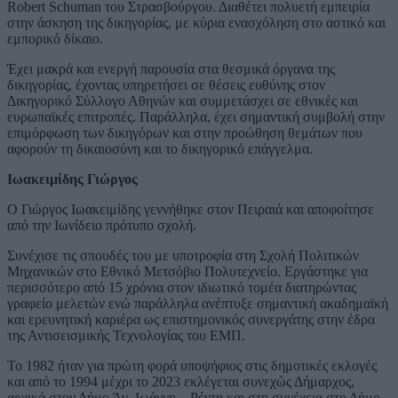
Robert Schuman του Στρασβούργου. Διαθέτει πολυετή εμπειρία
στην άσκηση της δικηγορίας, με κύρια ενασχόληση στο αστικό και
εμπορικό δίκαιο.
Έχει μακρά και ενεργή παρουσία στα θεσμικά όργανα της
δικηγορίας, έχοντας υπηρετήσει σε θέσεις ευθύνης στον
Δικηγορικό Σύλλογο Αθηνών και συμμετάσχει σε εθνικές και
ευρωπαϊκές επιτροπές. Παράλληλα, έχει σημαντική συμβολή στην
επιμόρφωση των δικηγόρων και στην προώθηση θεμάτων που
αφορούν τη δικαιοσύνη και το δικηγορικό επάγγελμα.
Ιωακειμίδης Γιώργος
Ο Γιώργος Ιωακειμίδης γεννήθηκε στον Πειραιά και αποφοίτησε
από την Ιωνίδειο πρότυπο σχολή.
Συνέχισε τις σπουδές του με υποτροφία στη Σχολή Πολιτικών
Μηχανικών στο Εθνικό Μετσόβιο Πολυτεχνείο. Εργάστηκε για
περισσότερο από 15 χρόνια στον ιδιωτικό τομέα διατηρώντας
γραφείο μελετών ενώ παράλληλα ανέπτυξε σημαντική ακαδημαϊκή
και ερευνητική καριέρα ως επιστημονικός συνεργάτης στην έδρα
της Αντισεισμικής Τεχνολογίας του ΕΜΠ.
Το 1982 ήταν για πρώτη φορά υποψήφιος στις δημοτικές εκλογές
και από το 1994 μέχρι το 2023 εκλέγεται συνεχώς Δήμαρχος,
αρχικά στον Δήμο Άγ. Ιωάννη – Ρέντη και στη συνέχεια στο Δήμο