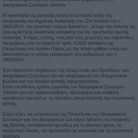
Δικηγορικού Συλλόγου Αθηνών.
Η προστασία της κατοικίας αποτελεί κεντρικό πεδίο της
δικηγορικής και δημόσιας διαδρομής του. Στο πλαίσιο του ν.
3869/2010, του γνωστού «νόμου Κατσέλη», πέτυχε την έκδοση της
πρώτης θετικής δικαστικής απόφασης για την προστασία πρώτης
κατοικίας. Υπήρξε, επίσης, ένας από τους χειριστές και παραστάτες
δικηγόρους στην ιστορική υπ’ αριθ. 6/2026 απόφαση της
Ολομέλειας του Αρείου Πάγου, με την οποία κρίθηκε υπερ των
δανειοληπτών ο τρόπος εκτοκισμού των ρυθμίσεων του ν.
3869/2010.
Έχει διατελέσει σύμβουλος της Ολομέλειας των Προέδρων των
Δικηγορικών Συλλόγων για την αναμόρφωση του Πτωχευτικού
Κώδικα και του δικαίου αστικής αφερεγγυότητας.
Είναι υπεύθυνος ομάδας εργασίας του Δικηγορικού Συλλόγου
Αθηνών για την παρακολούθηση, αξιολόγηση και υποβολή
προτάσεων σχετικά με τις πολιτικές αντιμετώπισης της στεγαστικής
κρίσης.
Συμμετέχει, ως εκπρόσωπος της Ολομέλειας των Δικηγορικών
Συλλόγων και του Δικηγορικού Συλλόγου Αθηνών, σε επιτροπές
της Βουλής, συνέδρια και ημερίδες για το ιδιωτικό χρέος, το
πτωχευτικό δίκαιο, την προστασία της κατοικίας και τη στεγαστική
πολιτική.