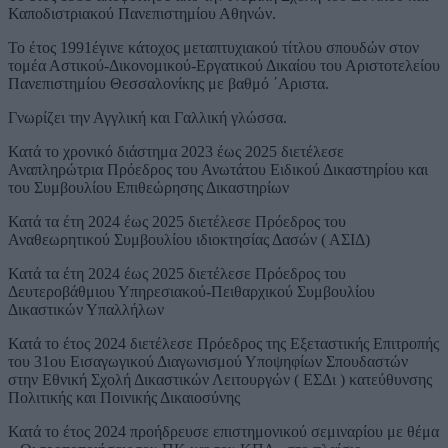
Καποδιστριακού Πανεπιστημίου Αθηνών.
Το έτος 1991έγινε κάτοχος μεταπτυχιακού τίτλου σπουδών στον
τομέα Αστικού-Δικονομικού-Εργατικού Δικαίου του Αριστοτελείου
Πανεπιστημίου Θεσσαλονίκης με βαθμό ΄Αριστα.
Γνωρίζει την Αγγλική και Γαλλική γλώσσα.
Κατά το χρονικό διάστημα 2023 έως 2025 διετέλεσε
Αναπληρώτρια Πρόεδρος του Ανωτάτου Ειδικού Δικαστηρίου και
του Συμβουλίου Επιθεώρησης Δικαστηρίων
Κατά τα έτη 2024 έως 2025 διετέλεσε Πρόεδρος του
Αναθεωρητικού Συμβουλίου ιδιοκτησίας Δασών ( ΑΣΙΔ)
Κατά τα έτη 2024 έως 2025 διετέλεσε Πρόεδρος του
Δευτεροβάθμιου Υπηρεσιακού-Πειθαρχικού Συμβουλίου
Δικαστικών Υπαλλήλων
Κατά το έτος 2024 διετέλεσε Πρόεδρος της Εξεταστικής Επιτροπής
του 31ου Εισαγωγικού Διαγωνισμού Υποψηφίων Σπουδαστών
στην Εθνική Σχολή Δικαστικών Λειτουργών ( ΕΣΔι ) κατεύθυνσης
Πολιτικής και Ποινικής Δικαιοσύνης
Κατά το έτος 2024 προήδρευσε επιστημονικού σεμιναρίου με θέμα