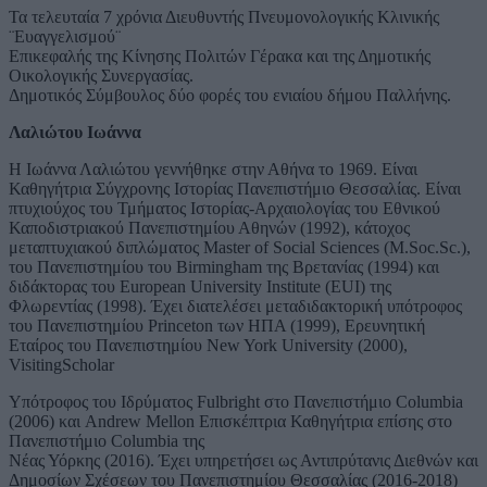
Τα τελευταία 7 χρόνια Διευθυντής Πνευμονολογικής Κλινικής
¨Ευαγγελισμού¨
Επικεφαλής της Κίνησης Πολιτών Γέρακα και της Δημοτικής
Οικολογικής Συνεργασίας.
Δημοτικός Σύμβουλος δύο φορές του ενιαίου δήμου Παλλήνης.
Λαλιώτου Ιωάννα
Η Ιωάννα Λαλιώτου γεννήθηκε στην Αθήνα το 1969. Είναι
Καθηγήτρια Σύγχρονης Ιστορίας Πανεπιστήμιο Θεσσαλίας. Είναι
πτυχιούχος του Τμήματος Ιστορίας-Αρχαιολογίας του Εθνικού
Καποδιστριακού Πανεπιστημίου Αθηνών (1992), κάτοχος
μεταπτυχιακού διπλώματος Master of Social Sciences (M.Soc.Sc.),
του Πανεπιστημίου του Birmingham της Βρετανίας (1994) και
διδάκτορας του European University Institute (EUI) της
Φλωρεντίας (1998). Έχει διατελέσει μεταδιδακτορική υπότροφος
του Πανεπιστημίου Princeton των ΗΠΑ (1999), Ερευνητική
Εταίρος του Πανεπιστημίου New York University (2000),
VisitingScholar
Υπότροφος του Ιδρύματος Fulbright στο Πανεπιστήμιο Columbia
(2006) και Andrew Mellon Επισκέπτρια Καθηγήτρια επίσης στο
Πανεπιστήμιο Columbia της
Νέας Υόρκης (2016). Έχει υπηρετήσει ως Αντιπρύτανις Διεθνών και
Δημοσίων Σχέσεων του Πανεπιστημίου Θεσσαλίας (2016-2018)