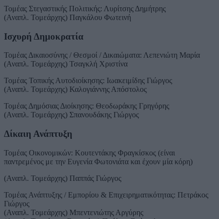
Τομέας Στεγαστικής Πολιτικής: Λυρίτσης Δημήτρης
(Αναπλ. Τομεάρχης) Παγκάλου Φωτεινή
Ισχυρή Δημοκρατία
Τομέας Δικαιοσύνης / Θεσμοί / Δικαιώματα: Λεπενιώτη Μαρία
(Αναπλ. Τομεάρχης) Τσαγκλή Χριστίνα
Τομέας Τοπικής Αυτοδιοίκησης: Ιωακειμίδης Γιώργος
(Αναπλ. Τομεάρχης) Καλογιάννης Απόστολος
Τομέας Δημόσιας Διοίκησης: Θεοδωράκης Γρηγόρης
(Αναπλ. Τομεάρχης) Σπανουδάκης Γιώργος
Δίκαιη Ανάπτυξη
Τομέας Οικονομικών: Κουτεντάκης Φραγκίσκος (είναι
παντρεμένος με την Ευγενία Φωτονιάτα και έχουν μία κόρη)
(Αναπλ. Τομεάρχης) Παππάς Γιώργος
Τομέας Ανάπτυξης / Εμπορίου & Επιχειρηματικότητας: Πετράκος
Γιώργος
(Αναπλ. Τομεάρχης) Μπεντενιώτης Αργύρης