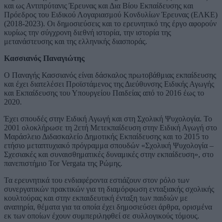
και ως Αντιπρύτανις Έρευνας και Δια Βίου Εκπαίδευσης και
Πρόεδρος του Ειδικού Λογαριασμού Κονδυλίων Έρευνας (ΕΛΚΕ)
(2018-2023). Οι δημοσιεύσεις και το ερευνητικό της έργο αφορούν
κυρίως την σύγχρονη διεθνή ιστορία, την ιστορία της
μετανάστευσης και της ελληνικής διασποράς.
Κασσιανός Παναγιώτης
Ο Παναγής Κασσιανός είναι δάσκαλος πρωτοβάθμιας εκπαίδευσης
και έχει διατελέσει Προϊστάμενος της Διεύθυνσης Ειδικής Αγωγής
και Εκπαίδευσης του Υπουργείου Παιδείας από το 2016 έως το
2020.
Έχει σπουδές στην Ειδική Αγωγή και στη Σχολική Ψυχολογία. Το
2001 ολοκλήρωσε τη 2ετή Μετεκπαίδευση στην Ειδική Αγωγή στο
Μαράσλειο Διδασκαλείο Δημοτικής Εκπαίδευσης και το 2015 το
ετήσιο μεταπτυχιακό πρόγραμμα σπουδών «Σχολική Ψυχολογία –
Σχεσιακές και συναισθηματικές δυναμικές στην εκπαίδευση», στο
πανεπιστήμιο Tor Vergata της Ρώμης.
Τα ερευνητικά του ενδιαφέροντα εστιάζουν στον ρόλο των
συνεργατικών πρακτικών για τη διαμόρφωση ενταξιακής σχολικής
κουλτούρας και στην εκπαιδευτική ένταξη των παιδιών με
αναπηρία, θέματα για τα οποία έχει δημοσιεύσει άρθρα, ορισμένα
εκ των οποίων έχουν συμπεριληφθεί σε συλλογικούς τόμους.