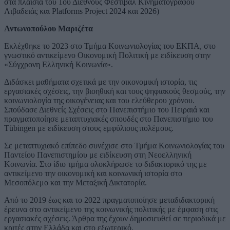
στα πλαίσια του 1oυ Διεθνούς Φεστιβάλ Κινηματογράφου
Λιβαδειάς και Platforms Project 2024 και 2026)
Αντωνοπούλου Μαριζέτα
Εκλέχθηκε το 2023 στο Τμήμα Κοινωνιολογίας του ΕΚΠΑ, στο
γνωστικό αντικείμενο Οικονομική Πολιτική με ειδίκευση στην
«Σύγχρονη Ελληνική Κοινωνία».
Διδάσκει μαθήματα σχετικά με την οικονομική ιστορία, τις
εργασιακές σχέσεις, την βιοηθική και τους ψηφιακούς θεσμούς, την
κοινωνιολογία της οικογένειας και του ελεύθερου χρόνου.
Σπούδασε Διεθνείς Σχέσεις στο Πανεπιστήμιο του Πειραιά και
πραγματοποίησε μεταπτυχιακές σπουδές στο Πανεπιστήμιο του
Tübingen με ειδίκευση στους εμφύλιους πολέμους.
Σε μεταπτυχιακό επίπεδο συνέχισε στο Τμήμα Κοινωνιολογίας του
Παντείου Πανεπιστημίου με ειδίκευση στη Νεοελληνική
Κοινωνία. Στο ίδιο τμήμα ολοκλήρωσε το διδακτορικό της με
αντικείμενο την οικονομική και κοινωνική ιστορία στο
Μεσοπόλεμο και την Μεταξική Δικτατορία.
Από το 2019 έως και το 2022 πραγματοποίησε μεταδιδακτορική
έρευνα στο αντικείμενο της κοινωνικής πολιτικής με έμφαση στις
εργασιακές σχέσεις. Άρθρα της έχουν δημοσιευθεί σε περιοδικά με
κριτές στην Ελλάδα και στο εξωτερικό.