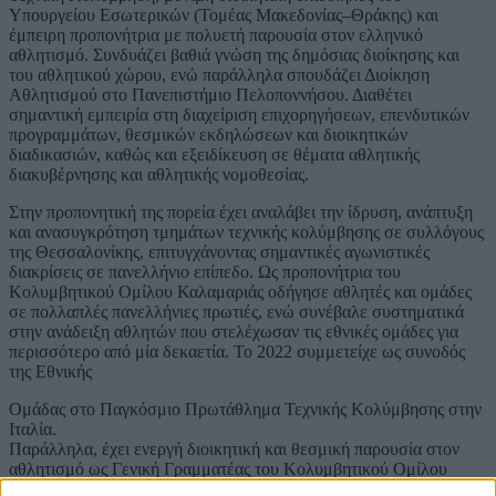
Υπουργείου Εσωτερικών (Τομέας Μακεδονίας–Θράκης) και
έμπειρη προπονήτρια με πολυετή παρουσία στον ελληνικό
αθλητισμό. Συνδυάζει βαθιά γνώση της δημόσιας διοίκησης και
του αθλητικού χώρου, ενώ παράλληλα σπουδάζει Διοίκηση
Αθλητισμού στο Πανεπιστήμιο Πελοποννήσου. Διαθέτει
σημαντική εμπειρία στη διαχείριση επιχορηγήσεων, επενδυτικών
προγραμμάτων, θεσμικών εκδηλώσεων και διοικητικών
διαδικασιών, καθώς και εξειδίκευση σε θέματα αθλητικής
διακυβέρνησης και αθλητικής νομοθεσίας.
Στην προπονητική της πορεία έχει αναλάβει την ίδρυση, ανάπτυξη
και ανασυγκρότηση τμημάτων τεχνικής κολύμβησης σε συλλόγους
της Θεσσαλονίκης, επιτυγχάνοντας σημαντικές αγωνιστικές
διακρίσεις σε πανελλήνιο επίπεδο. Ως προπονήτρια του
Κολυμβητικού Ομίλου Καλαμαριάς οδήγησε αθλητές και ομάδες
σε πολλαπλές πανελλήνιες πρωτιές, ενώ συνέβαλε συστηματικά
στην ανάδειξη αθλητών που στελέχωσαν τις εθνικές ομάδες για
περισσότερο από μία δεκαετία. Το 2022 συμμετείχε ως συνοδός
της Εθνικής
Ομάδας στο Παγκόσμιο Πρωτάθλημα Τεχνικής Κολύμβησης στην
Ιταλία.
Παράλληλα, έχει ενεργή διοικητική και θεσμική παρουσία στον
αθλητισμό ως Γενική Γραμματέας του Κολυμβητικού Ομίλου
Καλαμαριάς και πρώην μέλος του Δ.Σ. του ΕΑΚΘ. Μέσα από τη