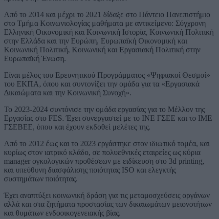
Από το 2014 και μέχρι το 2021 δίδαξε στο Πάντειο Πανεπιστήμιο
στο Τμήμα Κοινωνιολογίας μαθήματα με αντικείμενο: Σύγχρονη
Ελληνική Οικονομική και Κοινωνική Ιστορία, Κοινωνική Πολιτική
στην Ελλάδα και την Ευρώπη, Ευρωπαϊκή Οικονομική και
Κοινωνική Πολιτική, Κοινωνική και Εργασιακή Πολιτική στην
Ευρωπαϊκή Ένωση.
Είναι μέλος του Ερευνητικού Προγράμματος «Ψηφιακοί Θεσμοί»
του ΕΚΠΑ, όπου και συντονίζει την ομάδα για τα «Εργασιακά
Δικαιώματα και την Κοινωνική Συνοχή».
Το 2023-2024 συντόνισε την ομάδα εργασίας για το Μέλλον της
Εργασίας στο FES. Έχει συνεργαστεί με το ΙΝΕ ΓΣΕΕ και το ΙΜΕ
ΓΣΕΒΕΕ, όπου και έχουν εκδοθεί μελέτες της.
Από το 2012 έως και το 2023 εργάστηκε στον ιδιωτικό τομέα, και
κυρίως στον ιατρικό κλάδο, σε πολυεθνικές εταιρείες ως κύρια
manager ογκολογικών προθέσεων με ειδίκευση στο 3d printing,
και υπεύθυνη διασφάλισης ποιότητας ISO και ελεγκτής
συστημάτων ποιότητας.
Έχει αναπτύξει κοινωνική δράση για τις μεταμοσχεύσεις οργάνων
αλλά και στα ζητήματα προστασίας των δικαιωμάτων μειονοτήτων
και θυμάτων ενδοοικογενειακής βίας.