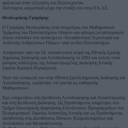
αγώνα και στην εξέγερση του Πολυτεχνείου.
Ανένταχτος κομματικά μέχρι την ένταξή του στην ΕΛ.ΑΣ.
Θεοδωράκης Γρηγόρης
Ο Γρηγόρης Θεοδωράκης είναι πτυχιούχος του Μαθηματικού
Τμήματος του Πανεπιστημίου Αθηνών και κάτοχος μεταπτυχιακού
τίτλου σπουδών στο αντικείμενο «Εκπαιδευτική Τεχνολογία και
Ανάπτυξη Ανθρώπινων Πόρων» από το ίδιο Πανεπιστήμιο.
Αποφοίτησε από την ΙΔ΄ εκπαιδευτική σειρά της Εθνικής Σχολής
Δημόσιας Διοίκησης και Αυτοδιοίκησης το 2003 και έκτοτε είναι
μόνιμος υπάλληλος της Αποκεντρωμένης Διοίκησης Αττικής
(πρώην Κρατική Περιφέρεια).
Πριν την εισαγωγή του στην Εθνική Σχολή Δημόσιας Διοίκησης και
Αυτοδιοίκησης, εργάστηκε επί τριετία ως καθηγητής
Μαθηματικών.
Έχει υπηρετήσει στη Διεύθυνση Αυτοδιοίκησης και Αποκέντρωσης
και στη Διεύθυνση Διοίκησης. Ως Προϊστάμενος υπηρέτησε στο
Τμήμα Οικονομικής Διαχείρισης Επενδυτικών Προγραμμάτων του
Περιφερειακού Ταμείου Ανάπτυξης Αττικής και ως Προϊστάμενος
Διεύθυνσης στις Διευθύνσεις Εθνικών Κληροδοτημάτων και
Αλλοδαπών και Μετανάστευσης.