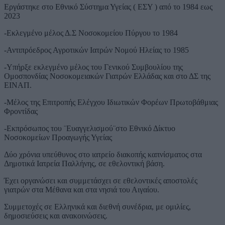
Εργάστηκε στο Εθνικό Σύστημα Υγείας ( ΕΣΥ ) από το 1984 εως
2023
-Εκλεγμένο μέλος Δ.Σ Νοσοκομείου Πύργου το 1984
-Αντιπρόεδρος Αγροτικών Ιατρών Νομού Ηλείας το 1985
-Υπήρξε εκλεγμένο μέλος του Γενικού Συμβουλίου της
Ομοσπονδίας Νοσοκομειακών Γιατρών Ελλάδας και στο ΔΣ της
ΕΙΝΑΠ.
-Μέλος της Επιτροπής Ελέγχου Ιδιωτικών Φορέων Πρωτοβάθμιας
Φροντίδας
-Εκπρόσωπος του ¨Ευαγγελισμού¨στο Εθνικό Δίκτυο
Νοσοκομείων Προαγωγής Υγείας
Δύο χρόνια υπεύθυνος στο ιατρείο διακοπής καπνίσματος στα
Δημοτικά Ιατρεία Παλλήνης, σε εθελοντική βάση.
Έχει οργανώσει και συμμετάσχει σε εθελοντικές αποστολές
γιατρών στα Μέθανα και στα νησιά του Αιγαίου.
Συμμετοχές σε Ελληνικά και διεθνή συνέδρια, με ομιλίες,
δημοσιεύσεις και ανακοινώσεις.