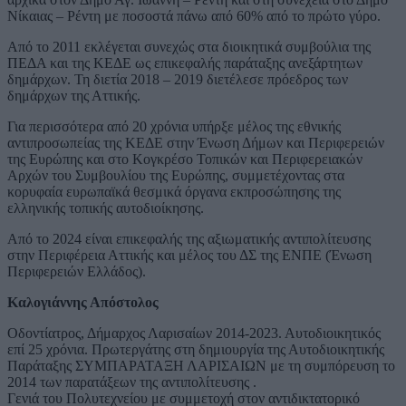
Νίκαιας – Ρέντη με ποσοστά πάνω από 60% από το πρώτο γύρο.
Από το 2011 εκλέγεται συνεχώς στα διοικητικά συμβούλια της
ΠΕΔΑ και της ΚΕΔΕ ως επικεφαλής παράταξης ανεξάρτητων
δημάρχων. Τη διετία 2018 – 2019 διετέλεσε πρόεδρος των
δημάρχων της Αττικής.
Για περισσότερα από 20 χρόνια υπήρξε μέλος της εθνικής
αντιπροσωπείας της ΚΕΔΕ στην Ένωση Δήμων και Περιφερειών
της Ευρώπης και στο Κογκρέσο Τοπικών και Περιφερειακών
Αρχών του Συμβουλίου της Ευρώπης, συμμετέχοντας στα
κορυφαία ευρωπαϊκά θεσμικά όργανα εκπροσώπησης της
ελληνικής τοπικής αυτοδιοίκησης.
Από το 2024 είναι επικεφαλής της αξιωματικής αντιπολίτευσης
στην Περιφέρεια Αττικής και μέλος του ΔΣ της ΕΝΠΕ (Ένωση
Περιφερειών Ελλάδος).
Καλογιάννης Απόστολος
Οδοντίατρος, Δήμαρχος Λαρισαίων 2014-2023. Αυτοδιοικητικός
επί 25 χρόνια. Πρωτεργάτης στη δημιουργία της Αυτοδιοικητικής
Παράταξης ΣΥΜΠΑΡΑΤΑΞΗ ΛΑΡΙΣΑΙΩΝ με τη συμπόρευση το
2014 των παρατάξεων της αντιπολίτευσης .
Γενιά του Πολυτεχνείου με συμμετοχή στον αντιδικτατορικό