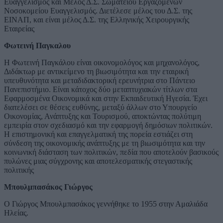
Ευαγγελισμός και Μέλος Δ.Σ. Σωματείου Εργαζομένων
Νοσοκομείου Ευαγγελισμός. Διετέλεσε μέλος του Δ.Σ. της
ΕΙΝΑΠ, και είναι μέλος Δ.Σ. της Ελληνικής Χειρουργικής
Εταιρείας
Φωτεινή Παγκαλου
Η Φωτεινή Παγκάλου είναι οικονομολόγος και μηχανολόγος,
Διδάκτωρ με αντικείμενο τη βιωσιμότητα και την εταιρική
υπευθυνότητα και μεταδιδακτορική ερευνήτρια στο Πάντειο
Πανεπιστήμιο. Είναι κάτοχος δύο μεταπτυχιακών τίτλων στα
Εφαρμοσμένα Οικονομικά και στην Εκπαιδευτική Ηγεσία. Έχει
διατελέσει σε θέσεις ευθύνης, μεταξύ άλλων στο Υπουργείο
Οικονομίας, Ανάπτυξης και Τουρισμού, αποκτώντας πολύτιμη
εμπειρία στον σχεδιασμό και την εφαρμογή δημόσιων πολιτικών.
Η επιστημονική και επαγγελματική της πορεία εστιάζει στη
σύνδεση της οικονομικής ανάπτυξης με τη βιωσιμότητα και την
κοινωνική διάσταση των πολιτικών, πεδία που αποτελούν βασικούς
πυλώνες μιας σύγχρονης και αποτελεσματικής στεγαστικής
πολιτικής
Μπουλμπασάκος Γιώργος
Ο Γιώργος Μπουλμπασάκος γεννήθηκε το 1955 στην Αμαλιάδα
Ηλείας.