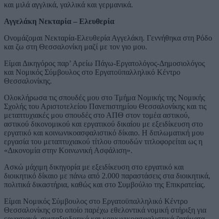
και μιλά αγγλικά, γαλλικά και γερμανικά.
Αγγελάκη Νεκταρία – Ελευθερία
Ονομάζομαι Νεκταρία-Ελευθερία Αγγελάκη. Γεννήθηκα στη Ρόδο
και ζω στη Θεσσαλονίκη μαζί με τον γιο μου.
Είμαι Δικηγόρος παρ’ Αρείω Πάγω-Εργατολόγος-Δημοσιολόγος
και Νομικός Σύμβουλος στο Εργατοϋπαλληλικό Κέντρο
Θεσσαλονίκης.
Ολοκλήρωσα τις σπουδές μου στο Τμήμα Νομικής της Νομικής
Σχολής του Αριστοτελείου Πανεπιστημίου Θεσσαλονίκης και τις
μεταπτυχιακές μου σπουδές στο ΑΠΘ στον τομέα αστικού,
αστικού δικονομικού και εργατικού δικαίου με εξειδίκευση στο
εργατικό και κοινωνικοασφαλιστικό δίκαιο. Η διπλωματική μου
εργασία του μεταπτυχιακού τίτλου σπουδών τιτλοφορείται ως η
«Δικονομία στην Κοινωνική Ασφάλιση».
Ασκώ μάχιμη δικηγορία με εξειδίκευση στο εργατικό και
διοικητικό δίκαιο με πάνω από 2.000 παραστάσεις στα διοικητικά,
πολιτικά δικαστήρια, καθώς και στο Συμβούλιο της Επικρατείας.
Είμαι Νομικός Σύμβουλος στο Εργατοϋπαλληλικό Κέντρο
Θεσσαλονίκης στο οποίο παρέχω εθελοντικά νομική στήριξη για
εργασιακά, συνταξιοδοτικά και κοινωνικοασφαλιστικά ζητήματα.