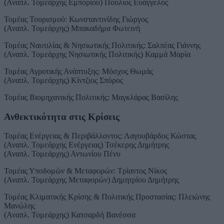
(Αναπλ. Τομεάρχης Εμπορίου) Πούλιος Ευάγγελος
Τομέας Τουρισμού: Κωνσταντινίδης Γιώργος
(Αναπλ. Τομεάρχης) Μπακαδήμα Φωτεινή
Τομέας Ναυτιλίας & Νησιωτικής Πολιτικής: Σαλπέας Γιάννης
(Αναπλ. Τομεάρχης Νησιωτικής Πολιτικής) Καμμά Μαρία
Τομέας Αγροτικής Ανάπτυξης: Μόσχος Θωμάς
(Αναπλ. Τομεάρχης) Κίντζιος Σπύρος
Τομέας Βιομηχανικής Πολιτικής: Μαγκλάρας Βασίλης
Ανθεκτικότητα στις Κρίσεις
Τομέας Ενέργειας & Περιβάλλοντος: Λαγουβάρδος Κώστας
(Αναπλ. Τομεάρχης Ενέργειας) Τσέκερης Δημήτρης
(Αναπλ. Τομεάρχης) Αντωνίου Πένυ
Τομέας Υποδομών & Μεταφορών: Τρίαντος Νίκος
(Αναπλ. Τομεάρχης Μεταφορών) Δημητρίου Δημήτρης
Τομέας Κλιματικής Κρίσης & Πολιτικής Προστασίας: Πλειώνης
Μανώλης
(Αναπλ. Τομεάρχης) Κατσαρδή Βανέσσα