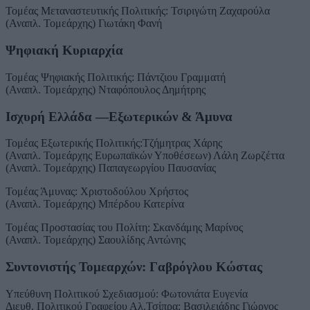
Τομέας Μεταναστευτικής Πολιτικής: Τσιριγώτη Ζαχαρούλα
(Αναπλ. Τομεάρχης) Γιωτάκη Φανή
Ψηφιακή Κυριαρχία
Τομέας Ψηφιακής Πολιτικής: Πάντζιου Γραμματή
(Αναπλ. Τομεάρχης) Νταφόπουλος Δημήτρης
Ισχυρή Ελλάδα —Εξωτερικών & Άμυνα
Τομέας Εξωτερικής Πολιτικής:Τζήμητρας Χάρης
(Αναπλ. Τομεάρχης Ευρωπαϊκών Υποθέσεων) Λάλη Ζωρζέττα
(Αναπλ. Τομεάρχης) Παπαγεωργίου Παυσανίας
Τομέας Άμυνας: Χριστοδούλου Χρήστος
(Αναπλ. Τομεάρχης) Μπέρδου Κατερίνα
Τομέας Προστασίας του Πολίτη: Σκανδάμης Μαρίνος
(Αναπλ. Τομεάρχης) Σαουλίδης Αντώνης
Συντονιστής Τομεαρχών: Γαβρόγλου Κώστας
Υπεύθυνη Πολιτικού Σχεδιασμού: Φωτονιάτα Ευγενία
Διευθ. Πολιτικού Γραφείου Αλ.Τσίπρα: Βασιλειάδης Γιώργος