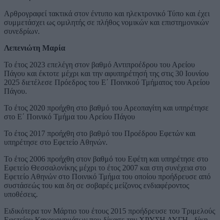
Αρθρογραφεί τακτικά στον έντυπο και ηλεκτρονικό Τύπο και έχει
συμμετάσχει ως ομιλητής σε πλήθος νομικών και επιστημονικών
συνεδρίων.
Λεπενιώτη Μαρία
Το έτος 2023 επελέγη στον βαθμό Αντιπροέδρου του Αρείου
Πάγου και έκτοτε μέχρι και την αφυπηρέτησή της στις 30 Ιουνίου
2025 διετέλεσε Πρόεδρος του Ε΄ Ποινικού Τμήματος του Αρείου
Πάγου.
Το έτος 2020 προήχθη στο βαθμό του Αρεοπαγίτη και υπηρέτησε
στο Ε΄ Ποινικό Τμήμα του Αρείου Πάγου
Το έτος 2017 προήχθη στο βαθμό του Προέδρου Εφετών και
υπηρέτησε στο Εφετείο Αθηνών.
Το έτος 2006 προήχθη στον βαθμό του Εφέτη και υπηρέτησε στο
Εφετείο Θεσσαλονίκης μέχρι το έτος 2007 και στη συνέχεια στο
Εφετείο Αθηνών στο Ποινικό Τμήμα του οποίου προήδρευσε από
συστάσεώς του και δη σε σοβαρές μείζονος ενδιαφέροντος
υποθέσεις.
Ειδικότερα τον Μάρτιο του έτους 2015 προήδρευσε του Τριμελούς
Εφετείου Κακουργημάτων που δίκασε την ΧΡΥΣΗ ΑΥΓΗ , δίκη