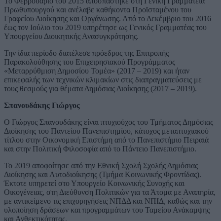
Το Φεβρουάριο του 2015 αποσπάστηκε στη Γενική Γραμματεία
Πρωθυπουργού και ανέλαβε καθήκοντα Προϊσταμένου του
Γραφείου Διοίκησης και Οργάνωσης. Από το Δεκέμβριο του 2016
έως τον Ιούλιο του 2019 υπηρέτησε ως Γενικός Γραμματέας του
Υπουργείου Διοικητικής Ανασυγκρότησης.
Την ίδια περίοδο διατέλεσε πρόεδρος της Επιτροπής
Παρακολούθησης του Επιχειρησιακού Προγράμματος
«Μεταρρύθμιση Δημοσίου Τομέα» (2017 – 2019) και ήταν
επικεφαλής των τεχνικών κλιμακίων στις διαπραγματεύσεις με
τους θεσμούς για θέματα Δημόσιας Διοίκησης (2017 – 2019).
Σπανουδάκης Γιώργος
Ο Γιώργος Σπανουδάκης είναι πτυχιούχος του Τμήματος Δημόσιας
Διοίκησης του Παντείου Πανεπιστημίου, κάτοχος μεταπτυχιακού
τίτλου στην Οικονομική Επιστήμη από το Πανεπιστήμιο Πειραιά
και στην Πολιτική Φιλοσοφία από το Πάντειο Πανεπιστήμιο.
Το 2019 αποφοίτησε από την Εθνική Σχολή Σχολής Δημόσιας
Διοίκησης και Αυτοδιοίκησης (Τμήμα Κοινωνικής Φροντίδας).
Έκτοτε υπηρετεί στο Υπουργείο Κοινωνικής Συνοχής και
Οικογένειας, στη Διεύθυνση Πολιτικών για τα Άτομα με Αναπηρία,
με αντικείμενο τις επιχορηγήσεις ΝΠΔΔ και ΝΠΙΔ, καθώς και την
υλοποίηση δράσεων και προγραμμάτων του Ταμείου Ανάκαμψης
και Ανθεκτικότητας.