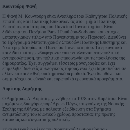
Κουντούρη Φανή
Η Φανή Μ. Κουντούρη είναι Αναπληρώτρια Καθηγήτρια Πολιτικής
Επιστήμης και Πολιτικής Επικοινωνίας στο Τμήμα Πολιτικής
Επιστήμης και Ιστορίας του Παντείου Πανεπιστημίου. Είναι
διδάκτωρ του Παν/μίου Paris I Panthéon-Sorbonne και κάτοχος
μεταπτυχιακών τίτλων από Πανεπιστήμια του Παρισιού. Διευθύνει
το Πρόγραμμα Μεταπτυχιακών Σπουδών Πολιτικής Επιστήμης και
Νεότερης Ιστορίας του Παντείου Πανεπιστημίου. Τα ερευνητικά
και διδακτικά της ενδιαφέροντα επικεντρώνονται στην πολιτική
αντιπροσώπευση, την πολιτική επικοινωνία και τις προκλήσεις της
δημοκρατίας. Έχει συγγράψει τέσσερις μονογραφίες και έχει
επιμεληθεί διεθνείς συλλογικούς τόμους, ενώ έχει δημοσιεύσει σε
ελληνικά και διεθνή επιστημονικά περιοδικά. Έχει διευθύνει και
συμμετάσχει σε εθνικά και ευρωπαϊκά ερευνητικά προγράμματα.
Λυρίτσης Δημήτρης
Ο Δημήτριος Α. Λυρίτσης γεννήθηκε το 1978 στην Καρδίτσα. Είναι
μαχόμενος δικηγόρος παρ’ Αρείω Πάγω, πτυχιούχος της Νομικής
Σχολής της Αθήνας, με πολυετή εξειδίκευση στα ζητήματα
αντιμετώπισης του ιδιωτικού χρέους, προστασίας της πρώτης
κατοικίας και στεγαστικής πολιτικής.
Είναι εκλεγμένο μέλος του Διοικητικού Συμβουλίου του