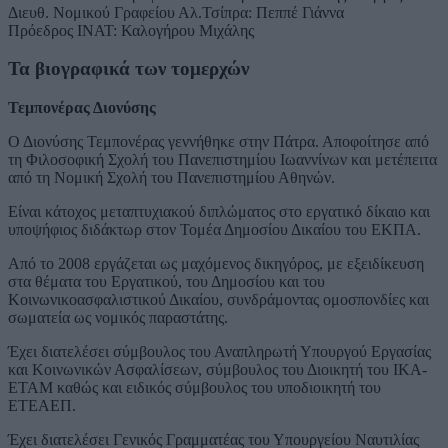
Διευθ. Νομικού Γραφείου Αλ.Τσίπρα: Πεππέ Γιάννα
Πρόεδρος ΙΝΑΤ: Καλογήρου Μιχάλης
Τα βιογραφικά των τομερχών
Τεμπονέρας Διονύσης
Ο Διονύσης Τεμπονέρας γεννήθηκε στην Πάτρα. Αποφοίτησε από
τη Φιλοσοφική Σχολή του Πανεπιστημίου Ιωαννίνων και μετέπειτα
από τη Νομική Σχολή του Πανεπιστημίου Αθηνών.
Είναι κάτοχος μεταπτυχιακού διπλώματος στο εργατικό δίκαιο και
υποψήφιος διδάκτωρ στον Τομέα Δημοσίου Δικαίου του ΕΚΠΑ.
Από το 2008 εργάζεται ως μαχόμενος δικηγόρος, με εξειδίκευση
στα θέματα του Εργατικού, του Δημοσίου και του
Κοινωνικοασφαλιστικού Δικαίου, συνδράμοντας ομοσπονδίες και
σωματεία ως νομικός παραστάτης.
Έχει διατελέσει σύμβουλος του Αναπληρωτή Υπουργού Εργασίας
και Κοινωνικών Ασφαλίσεων, σύμβουλος του Διοικητή του ΙΚΑ-
ΕΤΑΜ καθώς και ειδικός σύμβουλος του υποδιοικητή του
ΕΤΕΑΕΠ.
Έχει διατελέσει Γενικός Γραμματέας του Υπουργείου Ναυτιλίας