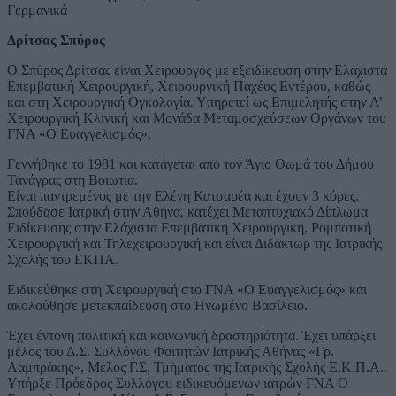
Γερμανικά
Δρίτσας Σπύρος
Ο Σπύρος Δρίτσας είναι Χειρουργός με εξειδίκευση στην Ελάχιστα
Επεμβατική Χειρουργική, Χειρουργική Παχέος Εντέρου, καθώς
και στη Χειρουργική Ογκολογία. Υπηρετεί ως Επιμελητής στην Α’
Χειρουργική Κλινική και Μονάδα Μεταμοσχεύσεων Οργάνων του
ΓΝΑ «Ο Ευαγγελισμός».
Γεννήθηκε το 1981 και κατάγεται από τον Άγιο Θωμά του Δήμου
Τανάγρας στη Βοιωτία.
Είναι παντρεμένος με την Ελένη Κατσαρέα και έχουν 3 κόρες.
Σπούδασε Ιατρική στην Αθήνα, κατέχει Μεταπτυχιακό Δίπλωμα
Ειδίκευσης στην Ελάχιστα Επεμβατική Χειρουργική, Ρομποτική
Χειρουργική και Τηλεχειρουργική και είναι Διδάκτωρ της Ιατρικής
Σχολής του ΕΚΠΑ.
Ειδικεύθηκε στη Χειρουργική στο ΓΝΑ «Ο Ευαγγελισμός» και
ακολούθησε μετεκπαίδευση στο Ηνωμένο Βασίλειο.
Έχει έντονη πολιτική και κοινωνική δραστηριότητα. Έχει υπάρξει
μέλος του Δ.Σ. Συλλόγου Φοιτητών Ιατρικής Αθήνας «Γρ.
Λαμπράκης», Mέλος Γ.Σ, Τμήματος της Ιατρικής Σχολής Ε.Κ.Π.Α..
Υπήρξε Πρόεδρος Συλλόγου ειδικευόμενων ιατρών ΓΝΑ Ο