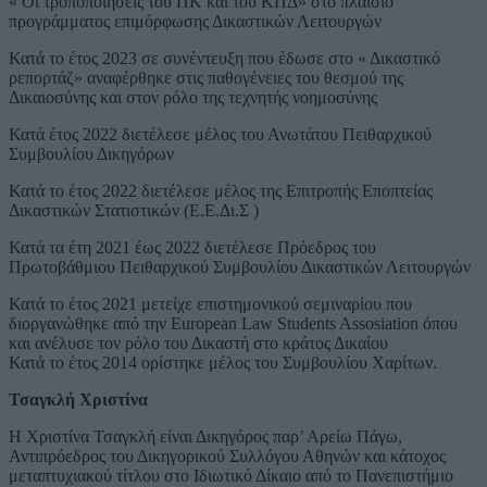
« Οι τροποποιήσεις του ΠΚ και του ΚΠΔ» στο πλαίσιο
προγράμματος επιμόρφωσης Δικαστικών Λειτουργών
Κατά το έτος 2023 σε συνέντευξη που έδωσε στο « Δικαστικό
ρεπορτάζ» αναφέρθηκε στις παθογένειες του θεσμού της
Δικαιοσύνης και στον ρόλο της τεχνητής νοημοσύνης
Κατά έτος 2022 διετέλεσε μέλος του Ανωτάτου Πειθαρχικού
Συμβουλίου Δικηγόρων
Κατά το έτος 2022 διετέλεσε μέλος της Επιτροπής Εποπτείας
Δικαστικών Στατιστικών (Ε.Ε.Δι.Σ )
Κατά τα έτη 2021 έως 2022 διετέλεσε Πρόεδρος του
Πρωτοβάθμιου Πειθαρχικού Συμβουλίου Δικαστικών Λειτουργών
Κατά το έτος 2021 μετείχε επιστημονικού σεμιναρίου που
διοργανώθηκε από την European Law Students Assosiation όπου
και ανέλυσε τον ρόλο του Δικαστή στο κράτος Δικαίου
Κατά το έτος 2014 ορίστηκε μέλος του Συμβουλίου Χαρίτων.
Τσαγκλή Χριστίνα
Η Χριστίνα Τσαγκλή είναι Δικηγόρος παρ’ Αρείω Πάγω,
Αντιπρόεδρος του Δικηγορικού Συλλόγου Αθηνών και κάτοχος
μεταπτυχιακού τίτλου στο Ιδιωτικό Δίκαιο από το Πανεπιστήμιο