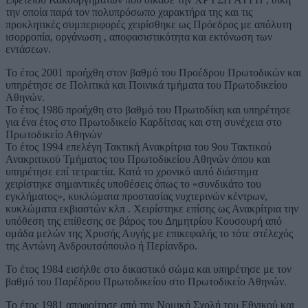
την οποία παρά τον πολυπρόσωπο χαρακτήρα της και τις
προκλητικές συμπεριφορές χειρίσθηκε ως Πρόεδρος με απόλυτη
ισορροπία, οργάνωση , αποφασιστικότητα και εκτόνωση των
εντάσεων.
Το έτος 2001 προήχθη στον βαθμό του Προέδρου Πρωτοδικών και
υπηρέτησε σε Πολιτικά και Ποινικά τμήματα του Πρωτοδικείου
Αθηνών.
Το έτος 1986 προήχθη στο βαθμό του Πρωτοδίκη και υπηρέτησε
για ένα έτος στο Πρωτοδικείο Καρδίτσας και στη συνέχεια στο
Πρωτοδικείο Αθηνών
Το έτος 1994 επελέγη Τακτική Ανακρίτρια του 9ου Τακτικού
Ανακριτικού Τμήματος του Πρωτοδικείου Αθηνών όπου και
υπηρέτησε επί τετραετία. Κατά το χρονικό αυτό διάστημα
χειρίστηκε σημαντικές υποθέσεις όπως το «συνδικάτο του
εγκλήματος», κυκλώματα προστασίας νυχτερινών κέντρων,
κυκλώματα εκβιαστών κλπ . Χειρίστηκε επίσης ως Ανακρίτρια την
υπόθεση της επίθεσης σε βάρος του Δημητρίου Κουσουρή από
ομάδα μελών της Χρυσής Αυγής με επικεφαλής το τότε στέλεχός
της Αντώνη Ανδρουτσόπουλο ή Περίανδρο.
Το έτος 1984 εισήλθε στο δικαστικό σώμα και υπηρέτησε με τον
βαθμό του Παρέδρου Πρωτοδικείου στο Πρωτοδικείο Αθηνών.
Το έτος 1981 αποφοίτησε από την Νομική Σχολή του Εθνικού και