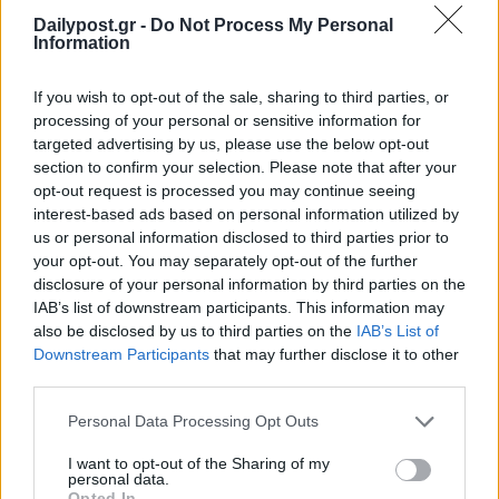
συνεργασία της με δήμους, ομοσπονδίες και υπουργεία, έχει
Dailypost.gr -
Do Not Process My Personal
συμβάλει στην ανάπτυξη αθλητικών φορέων, στην προσέλκυση
Information
χορηγιών, στη διοργάνωση μεγάλων αθλητικών εκδηλώσεων και
στην προώθηση κοινωνικών δράσεων, αναδεικνύοντας ισχυρές
δεξιότητες ηγεσίας, στρατηγικής επικοινωνίας και διοίκησης
If you wish to opt-out of the sale, sharing to third parties, or
ανθρώπινου δυναμικού.
processing of your personal or sensitive information for
targeted advertising by us, please use the below opt-out
Μαυρουδής Χάρης
section to confirm your selection. Please note that after your
Γεννήθηκε στο Μιλάνο της Ιταλίας το 1975 και ζει στο Χαλάνδρι
opt-out request is processed you may continue seeing
από την παιδική του ηλικία. Γιος του μουσικοσυνθέτη Νότη
interest-based ads based on personal information utilized by
Μαυρουδή.
us or personal information disclosed to third parties prior to
your opt-out. You may separately opt-out of the further
Είναι απόφοιτος της Δραματικής Σχολής του Θεάτρου Τέχνης
disclosure of your personal information by third parties on the
«Κάρολος Κουν» (1996) και του Ελληνικού Ανοικτού
Πανεπιστημίου, όπου σπούδασε Ευρωπαϊκό Πολιτισμό (2021).
IAB’s list of downstream participants. This information may
also be disclosed by us to third parties on the
IAB’s List of
Εργάζεται ως ηθοποιός στο θέατρο, τον κινηματογράφο και την
Downstream Participants
that may further disclose it to other
τηλεόραση. Παράλληλα, ολοκληρώνει το μεταπτυχιακό
third parties.
πρόγραμμα «Στρατηγικές Διαχείρισης Περιβάλλοντος,
Καταστροφών και Κρίσεων» του Εθνικού και Καποδιστριακού
Personal Data Processing Opt Outs
Πανεπιστημίου Αθηνών.
Συμμετέχει διαχρονικά σε κοινωνικές, πολιτιστικές και εθελοντικές
I want to opt-out of the Sharing of my
personal data.
δράσεις, είναι μέλος του Διοικητικού Συμβουλίου του Σωματείου
Opted In