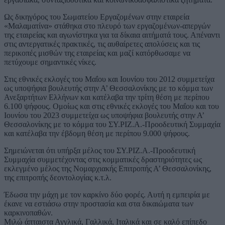
Ως δικηγόρος του Σωματείου Εργαζομένων στην εταιρεία
«Μαλαματίνα» στάθηκα στο πλευρό των εργαζομένων-απεργών
της εταιρείας και αγωνίστηκα για τα δίκαια αιτήματά τους. Απέναντι
στις αντεργατικές πρακτικές, τις αυθαίρετες απολύσεις και τις
περικοπές μισθών της εταιρείας και μαζί κατόρθωσαμε να
πετύχουμε σημαντικές νίκες.
Στις εθνικές εκλογές του Μαΐου και Ιουνίου του 2012 συμμετείχα
ως υποψήφια βουλευτής στην Α’ Θεσσαλονίκης με το κόμμα των
Ανεξαρτήτων Ελλήνων και κατέλαβα την τρίτη θέση με περίπου
6.100 ψήφους. Ομοίως και στις εθνικές εκλογές του Μαΐου και του
Ιουνίου του 2023 συμμετείχα ως υποψήφια βουλευτής στην Α’
Θεσσαλονίκης με το κόμμα του ΣΥ.ΡΙΖ.Α.-Προοδευτική Συμμαχία
και κατέλαβα την έβδομη θέση με περίπου 9.000 ψήφους.
Σημειώνεται ότι υπήρξα μέλος του ΣΥ.ΡΙΖ.Α.-Προοδευτική
Συμμαχία συμμετέχοντας στις κομματικές δραστηριότητες ως
εκλεγμένο μέλος της Νομαρχιακής Επιτροπής Α’ Θεσσαλονίκης,
της επιτροπής δεοντολογίας κ.τ.λ.
Έδωσα την μάχη με τον καρκίνο δύο φορές. Αυτή η εμπειρία με
έκανε να εστιάσω στην προστασία και στα δικαιώματα των
καρκινοπαθών.
Μιλώ άπταιστα Αγγλικά, Γαλλικά, Ιταλικά και σε καλό επίπεδο