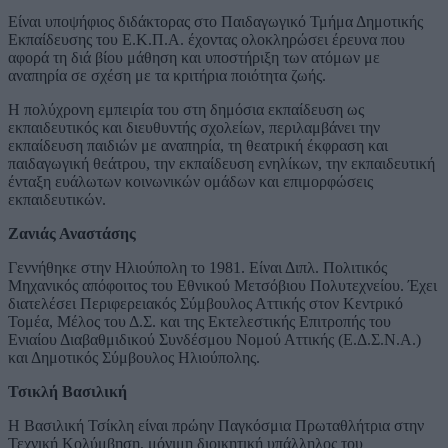
Είναι υποψήφιος διδάκτορας στο Παιδαγωγικό Τμήμα Δημοτικής
Εκπαίδευσης του Ε.Κ.Π.Α. έχοντας ολοκληρώσει έρευνα που
αφορά τη διά βίου μάθηση και υποστήριξη των ατόμων με
αναπηρία σε σχέση με τα κριτήρια ποιότητα ζωής.
Η πολύχρονη εμπειρία του στη δημόσια εκπαίδευση ως
εκπαιδευτικός και διευθυντής σχολείων, περιλαμβάνει την
εκπαίδευση παιδιών με αναπηρία, τη θεατρική έκφραση και
παιδαγωγική θεάτρου, την εκπαίδευση ενηλίκων, την εκπαιδευτική
ένταξη ευάλωτων κοινωνικών ομάδων και επιμορφώσεις
εκπαιδευτικών.
Ζανιάς Αναστάσης
Γεννήθηκε στην Ηλιούπολη το 1981. Είναι Διπλ. Πολιτικός
Μηχανικός απόφοιτος του Εθνικού Μετσόβιου Πολυτεχνείου. Έχει
διατελέσει Περιφερειακός Σύμβουλος Αττικής στον Κεντρικό
Τομέα, Μέλος του Δ.Σ. και της Εκτελεστικής Επιτροπής του
Ενιαίου Διαβαθμιδικού Συνδέσμου Νομού Αττικής (Ε.Δ.Σ.Ν.Α.)
και Δημοτικός Σύμβουλος Ηλιούπολης.
Τσικλή Βασιλική
Η Βασιλική Τσίκλη είναι πρώην Παγκόσμια Πρωταθλήτρια στην
Τεχνική Κολύμβηση, μόνιμη διοικητική υπάλληλος του