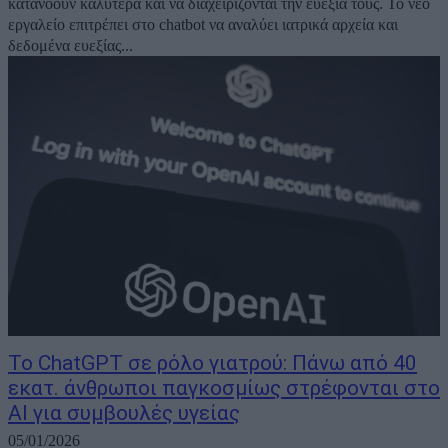
κατανοούν καλύτερα και να διαχειρίζονται την ευεξία τους. Το νέο
εργαλείο επιτρέπει στο chatbot να αναλύει ιατρικά αρχεία και
δεδομένα ευεξίας...
Το ChatGPT σε ρόλο γιατρού: Πάνω από 40
εκατ. άνθρωποι παγκοσμίως στρέφονται στο
AI για συμβουλές υγείας
05/01/2026