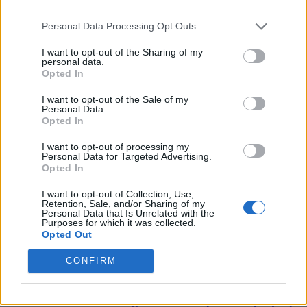
Αγαπηδάκη: «Ιδρύουμε 312 ιατρεία χρονίων
Personal Data Processing Opt Outs
νοσημάτων – Το “Προλαμβάνω” είναι μια
I want to opt-out of the Sharing of my
επανάσταση»
personal data.
Opted In
04/06/2025
I want to opt-out of the Sale of my
Στις τελευταίες εξελίξεις στον τομέα της προληπτικής υγείας
Personal Data.
αναφέρθηκε η Αναπληρώτρια Υπουργός Υγείας Ειρήνη
Opted In
Αγαπηδάκη, στο συνέδριο «The Future of Healthcare in Greece».
I want to opt-out of processing my
«Το ΠΡΟΛΑΜΒΑΝΩ είναι πράγματι μια επανάσταση. Αυτό που
Personal Data for Targeted Advertising.
θα δούμε όμως από του χρόνου, θα είναι πραγματικά...
Opted In
1
2
3
...
8
Σελίδα 1 από 8
I want to opt-out of Collection, Use,
Retention, Sale, and/or Sharing of my
Personal Data that Is Unrelated with the
Purposes for which it was collected.
Opted Out
CONFIRM
ΡΟΗ ΕΙΔΗΣΕΩΝ
WSJ: Ο Πούτιν ενδέχεται να δοκιμάσει περιορισμέ