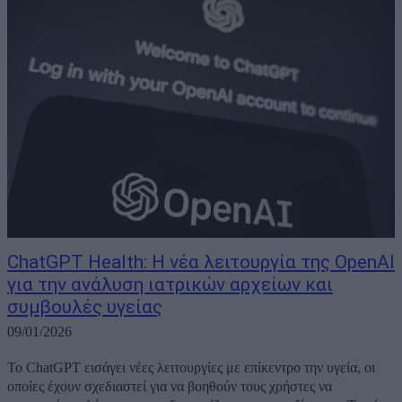
ChatGPT Health: Η νέα λειτουργία της OpenAI
για την ανάλυση ιατρικών αρχείων και
συμβουλές υγείας
09/01/2026
Το ChatGPT εισάγει νέες λειτουργίες με επίκεντρο την υγεία, οι
οποίες έχουν σχεδιαστεί για να βοηθούν τους χρήστες να