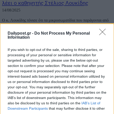
λέει ο καθηγητής Στέλιος Λουκίδης
14/08/2025
Ο κ. Λουκίδης τόνισε ότι τα μικροσωματίδια που παράγονται από
τις δασικές πυρκαγιές είναι πολύ πιο επικίνδυνα από εκείνα που
προέρχονται από άλλες πηγές, όπως η καύση καυσίμων ή οι
Dailypost.gr -
Do Not Process My Personal
βιομηχανικές εκπομπές. «Το γνωρίζουμε πάρα πολύ καλά. Είναι
Information
σημαντικά...
If you wish to opt-out of the sale, sharing to third parties, or
processing of your personal or sensitive information for
targeted advertising by us, please use the below opt-out
section to confirm your selection. Please note that after your
opt-out request is processed you may continue seeing
interest-based ads based on personal information utilized by
us or personal information disclosed to third parties prior to
your opt-out. You may separately opt-out of the further
disclosure of your personal information by third parties on the
IAB’s list of downstream participants. This information may
also be disclosed by us to third parties on the
IAB’s List of
Downstream Participants
that may further disclose it to other
third parties.