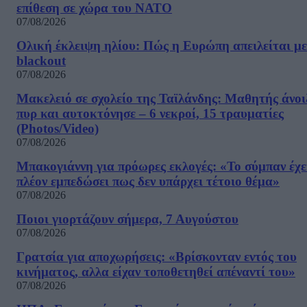
επίθεση σε χώρα του ΝΑΤΟ
07/08/2026
Ολική έκλειψη ηλίου: Πώς η Ευρώπη απειλείται με
blackout
07/08/2026
Μακελειό σε σχολείο της Ταϊλάνδης: Μαθητής άνοι
πυρ και αυτοκτόνησε – 6 νεκροί, 15 τραυματίες
(Photos/Video)
07/08/2026
Μπακογιάννη για πρόωρες εκλογές: «Το σύμπαν έχε
πλέον εμπεδώσει πως δεν υπάρχει τέτοιο θέμα»
07/08/2026
Ποιοι γιορτάζουν σήμερα, 7 Αυγούστου
07/08/2026
Γρατσία για αποχωρήσεις: «Bρίσκονταν εντός του
κινήματος, αλλα είχαν τοποθετηθεί απέναντί του»
07/08/2026