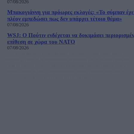
07/08/2026
Μπακογιάννη για πρόωρες εκλογές: «Το σύμπαν έχε
πλέον εμπεδώσει πως δεν υπάρχει τέτοιο θέμα»
07/08/2026
WSJ: Ο Πούτιν ενδέχεται να δοκιμάσει περιορισμέ
επίθεση σε χώρα του ΝΑΤΟ
07/08/2026
Μία ομάδα έμπειρων δημοσιογράφων δημιούργησαν πριν μερικά χρόνια το
dailypost.gr, με στόχο την αντικειμενική ενημέρωση και την ανάλυση πίσω από
τους τίτλους των ειδήσεων. Μαζί με μια μαχητική δημοσιογραφική ομάδα,
αποκαλύπτουν πολιτικά και παραπολιτικά θέματα, γράφουν επωνύμως την
άποψη τους, με γνώμονα τον ενημερωμένο αναγνώστη.
DAILYPOST.GR – ΤΑΥΤΌΤΗΤΑ
Ιδιοκτήτρια εταιρεία: «ΝΟΗΣΙΣ ΙΚΕ»