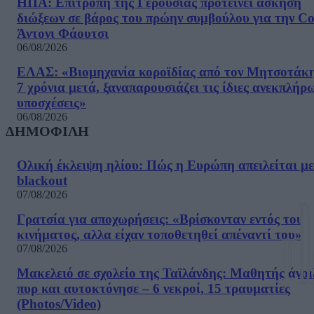
ΗΠΑ: Επιτροπή της Γερουσίας προτείνει άσκηση
διώξεων σε βάρος του πρώην συμβούλου για την Co
Άντονι Φάουτσι
06/08/2026
ΕΛΑΣ: «Βιομηχανία κοροϊδίας από τον Μητσοτάκ
7 χρόνια μετά, ξαναπαρουσιάζει τις ίδιες ανεκπλήρ
υποσχέσεις»
06/08/2026
ΔΗΜΟΦΙΛΗ
Ολική έκλειψη ηλίου: Πώς η Ευρώπη απειλείται με
blackout
07/08/2026
Γρατσία για αποχωρήσεις: «Bρίσκονταν εντός του
κινήματος, αλλα είχαν τοποθετηθεί απέναντί του»
07/08/2026
Μακελειό σε σχολείο της Ταϊλάνδης: Μαθητής άνοι
πυρ και αυτοκτόνησε – 6 νεκροί, 15 τραυματίες
(Photos/Video)