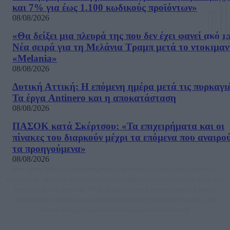
και 7% για έως 1.100 κωδικούς προϊόντων»
08/08/2026
«Θα δείξει μια πλευρά της που δεν έχει φανεί ακόμ
Νέα σειρά για τη Μελάνια Τραμπ μετά το ντοκιμαν
«Melania»
08/08/2026
Δυτική Αττική: Η επόμενη ημέρα μετά τις πυρκαγιέ
Τα έργα Antinero και η αποκατάσταση
08/08/2026
ΠΑΣΟΚ κατά Σκέρτσου: «Τα επιχειρήματα και οι
πίνακες του διαρκούν μέχρι τα επόμενα που αναιρο
τα προηγούμενα»
08/08/2026
Μία ομάδα έμπειρων δημοσιογράφων δημιούργησαν πριν μερικά χρόνια το
dailypost.gr, με στόχο την αντικειμενική ενημέρωση και την ανάλυση πίσω από
τους τίτλους των ειδήσεων. Μαζί με μια μαχητική δημοσιογραφική ομάδα,
αποκαλύπτουν πολιτικά και παραπολιτικά θέματα, γράφουν επωνύμως την
άποψη τους, με γνώμονα τον ενημερωμένο αναγνώστη.