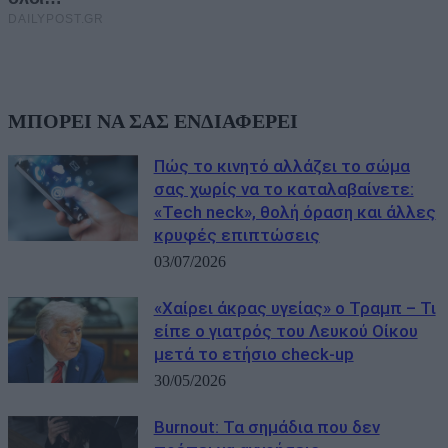
ΜΠΟΡΕΙ ΝΑ ΣΑΣ ΕΝΔΙΑΦΕΡΕΙ
Πώς το κινητό αλλάζει το σώμα
σας χωρίς να το καταλαβαίνετε:
«Tech neck», θολή όραση και άλλες
κρυφές επιπτώσεις
03/07/2026
«Χαίρει άκρας υγείας» ο Τραμπ – Τι
είπε ο γιατρός του Λευκού Οίκου
μετά το ετήσιο check-up
30/05/2026
Burnout: Τα σημάδια που δεν