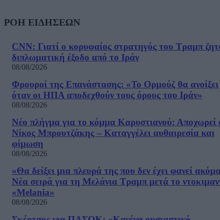
ΡΟΗ ΕΙΔΗΣΕΩΝ
CNN: Γιατί ο κορυφαίος στρατηγός του Τραμπ ζητ
διπλωματική έξοδο από το Ιράν
08/08/2026
Φρουροί της Επανάστασης: «Το Ορμούζ θα ανοίξει
όταν οι ΗΠΑ αποδεχθούν τους όρους του Ιράν»
08/08/2026
Νέο πλήγμα για το κόμμα Καρυστιανού: Αποχωρεί 
Νίκος Μπρουτζάκης – Καταγγέλει αυθαιρεσία και
φίμωση
08/08/2026
«Θα δείξει μια πλευρά της που δεν έχει φανεί ακόμ
Νέα σειρά για τη Μελάνια Τραμπ μετά το ντοκιμαν
«Melania»
08/08/2026
Σκέρτσος για ΠΑΣΟΚ: «Κανένα ουσιαστικό