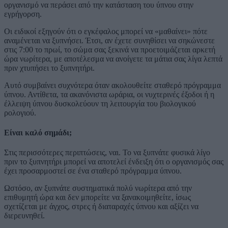
οργανισμό να περάσει από την κατάσταση του ύπνου στην
εγρήγορση.
Οι ειδικοί εξηγούν ότι ο εγκέφαλος μπορεί να «μαθαίνει» πότε
αναμένεται να ξυπνήσει. Έτσι, αν έχετε συνηθίσει να σηκώνεστε
στις 7:00 το πρωί, το σώμα σας ξεκινά να προετοιμάζεται αρκετή
ώρα νωρίτερα, με αποτέλεσμα να ανοίγετε τα μάτια σας λίγα λεπτά
πριν χτυπήσει το ξυπνητήρι.
Αυτό συμβαίνει συχνότερα όταν ακολουθείτε σταθερό πρόγραμμα
ύπνου. Αντίθετα, τα ακανόνιστα ωράρια, οι νυχτερινές έξοδοι ή η
έλλειψη ύπνου δυσκολεύουν τη λειτουργία του βιολογικού
ρολογιού.
Είναι καλό σημάδι;
Στις περισσότερες περιπτώσεις, ναι. Το να ξυπνάτε φυσικά λίγο
πριν το ξυπνητήρι μπορεί να αποτελεί ένδειξη ότι ο οργανισμός σας
έχει προσαρμοστεί σε ένα σταθερό πρόγραμμα ύπνου.
Ωστόσο, αν ξυπνάτε συστηματικά πολύ νωρίτερα από την
επιθυμητή ώρα και δεν μπορείτε να ξανακοιμηθείτε, ίσως
σχετίζεται με άγχος, στρες ή διαταραχές ύπνου και αξίζει να
διερευνηθεί.