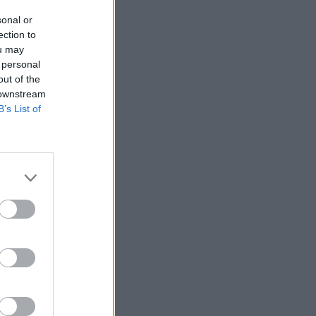
sonal or
ection to
ou may
 personal
out of the
 downstream
B’s List of