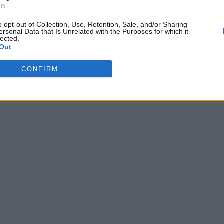
In
o opt-out of Collection, Use, Retention, Sale, and/or Sharing
ersonal Data that Is Unrelated with the Purposes for which it
lected.
Out
CONFIRM