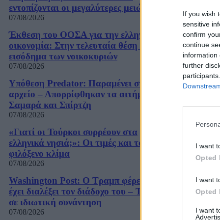
εντοπίζονται οι μεγαλύτερες μειώσεις
If you wish 
07/08/2026
sensitive in
Έκθεση του ΟΟΣΑ για την ελληνική
confirm you
οικονομία: Στην τελευταία θέση το
continue se
εισόδημα των νοικοκυριών
information 
further disc
07/08/2026
participants
Υπόθεση Predator: Παραμένει στο
Downstream 
αρχείο – Απορρίφθηκαν τα αιτήματα
Σαμαρά και Σπίρτζη
07/08/2026
Persona
«Γιατί οι Τούρκοι συρρέουν στα
ελληνικά νησιά;»: Οι τιμές και το
I want t
φιλόξενο κλίμα
Opted 
07/08/2026
Washington Post: Ο Τραμπ φέρεται να
I want t
έχει διαλέξει τον διάδοχο του – Τι είπε
Opted 
σε ιδιωτική συνάντηση
I want 
07/08/2026
Advertis