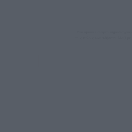
Μία ομάδα έμπειρων δημοσιογράφων
τους τίτλους των ειδήσεων. Μαζί μ
ΑΦΜ: 80
Μέτοχοι: Ζαχαρός Σταμάτης, Κουβαράς Γεώργιος, ΥΠ