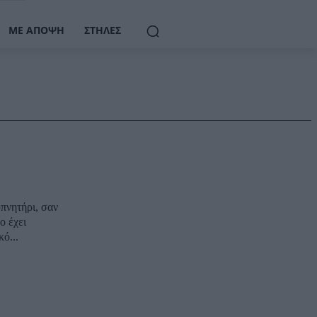
ΜΕ ΆΠΟΨΗ
ΣΤΉΛΕΣ
υπνητήρι, σαν
ο έχει
ό...