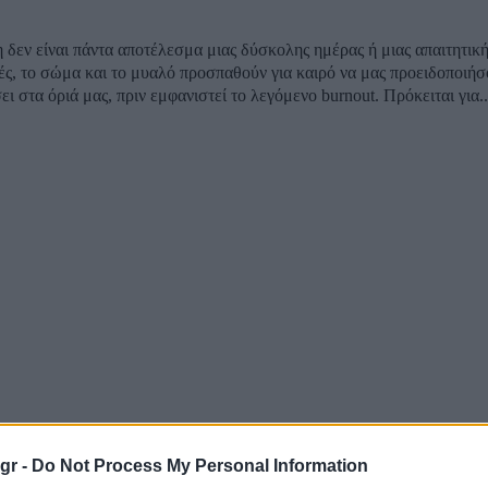
 δεν είναι πάντα αποτέλεσμα μιας δύσκολης ημέρας ή μιας απαιτητικ
ς, το σώμα και το μυαλό προσπαθούν για καιρό να μας προειδοποιήσ
ι στα όριά μας, πριν εμφανιστεί το λεγόμενο burnout. Πρόκειται για..
gr -
Do Not Process My Personal Information