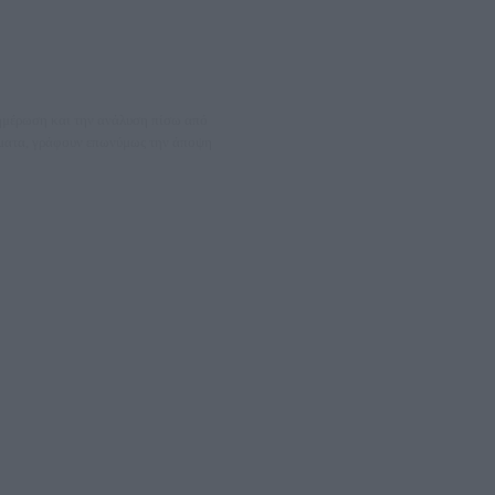
νημέρωση και την ανάλυση πίσω από
θέματα, γράφουν επωνύμως την άποψη
08066997
ΛΕΤΩΝ ΚΑΙ ΠΑΡΟΧΗΣ ΥΠΗΡΕΣΙΩΝ PLD PLUS ΑΝΩΝ ΕΤΑΙΡΙΑ