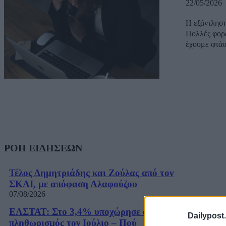
22/05/2026
Η εξάντληση
Πολλές φορέ
έχουμε φτάσε
ΡΟΗ ΕΙΔΗΣΕΩΝ
Τέλος Δημητριάδης και Ζούλας από τον
ΣΚΑΙ, με απόφαση Αλαφούζου
07/08/2026
ΕΛΣΤΑΤ: Στο 3,4% υποχώρησε ο
Dailypost.
πληθωρισμός τον Ιούλιο – Πού