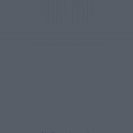
 δημιούργησαν πριν μερικά χρόνια το dailypost.gr, με στόχο την αντικειμενική ε
ε μια μαχητική δημοσιογραφική ομάδα, αποκαλύπτουν πολιτικά και παραπολιτικά 
τους, με γνώμονα τον ενημερωμένο αναγνώστη.
DAILYPOST.GR – ΤΑΥΤΌΤΗΤΑ
Ιδιοκτήτρια εταιρεία: «ΝΟΗΣΙΣ ΙΚΕ»
Έδρα: Δήμος Αμαρουσίου Αττικής, Αγ. Αθανασίου αρ. 21, Τ.Κ. 15125
1093076, Δ.Ο.Υ.: ΚΕΦΟΔΕ ΑΤΤΙΚΗΣ, E-mail: press@dailypost.gr, Τηλ. επικοινωνίας: 21
Νόμιμος Εκπρόσωπος: Ζαχαρός Σταμάτης
ΗΡΕΣΙΕΣ ΠΡΟΗΓΜΕΝΗΣ ΤΕΧΝΟΛΟΓΙΑΣ ΠΑΡΑΓΩΓΗΣ ΟΠΤΙΚΟΑΚΟΥΣΤΙΚΩΝ ΜΕΣΩΝ ΜΕ
Δικαιούχος του ονόματος τομέα (dailypost.gr): ΝΟΗΣΙΣ ΙΚΕ
Διευθυντής/Διαχειριστής: Ζαχαρός Σταμάτης
Διευθυντής Σύνταξης: Ρενάτο Λέκκα