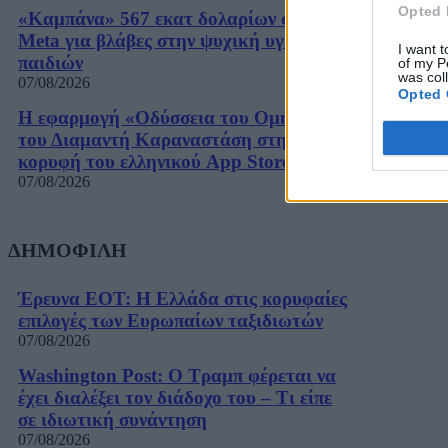
Opted 
«Καμπάνα» 567 εκατ δολαρίων στη
Meta για βλάβες στην ψυχική υγεία των
I want t
παιδιών
of my P
was col
07/08/2026
Opted 
Η εφαρμογή «Οδύσσεια του Ομήρου»
του Διαμαντή Καραναστάση στην
κορυφή του ελληνικού App Store
07/08/2026
ΔΗΜΟΦΙΛΗ
Έρευνα ΕΟΤ: Η Ελλάδα στις κορυφαίες
επιλογές των Ευρωπαίων ταξιδιωτών
07/08/2026
Washington Post: Ο Τραμπ φέρεται να
έχει διαλέξει τον διάδοχο του – Τι είπε
σε ιδιωτική συνάντηση
07/08/2026