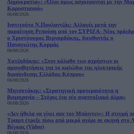
Δημοκρατία»: «Όλοι όμως ασχολούνται με την Μα
Καρυστιανού»
06/08/2026
Ινστιτούτο Ν.Πουλαντζάς: Αλλαγές μετά την
παραίτηση Ρεπούση από τον ΣΥΡΙΖΑ- Νέος πρόεδρ
ο Χριστόφορος Βερναρδάκης, διευθυντής ο
Παναγιώτης Κορμάς
06/08/2026
Χατζηδάκης: «Στον κάλαθο των αχρήστων οι
αμφισβητήσεις για το καλώδιο της ηλεκτρικής
διασύνδεσης Ελλάδας-Κύπρου»
06/08/2026
Μητσοτάκης: «Στρατηγική προτεραιότητα η
βιομηχανία – Στόχος ένα νέο αναπτυξιακό άλμα»
06/08/2026
«Δεν ήθελα να γίνει σαν τον Μπάιντεν»: Η στιγμή π
Τραμπ έτρεξε πίσω από μικρό αγόρι σε σκηνή στο 
Βέγκας (Video)
06/08/2026