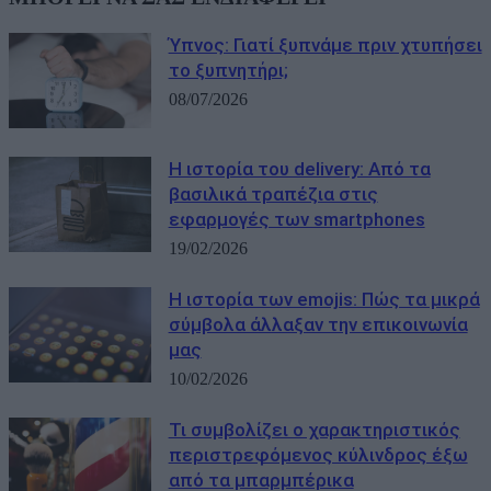
Ύπνος: Γιατί ξυπνάμε πριν χτυπήσει
το ξυπνητήρι;
08/07/2026
Η ιστορία του delivery: Από τα
βασιλικά τραπέζια στις
εφαρμογές των smartphones
19/02/2026
Η ιστορία των emojis: Πώς τα μικρά
σύμβολα άλλαξαν την επικοινωνία
μας
10/02/2026
Τι συμβολίζει ο χαρακτηριστικός
περιστρεφόμενος κύλινδρος έξω
από τα μπαρμπέρικα