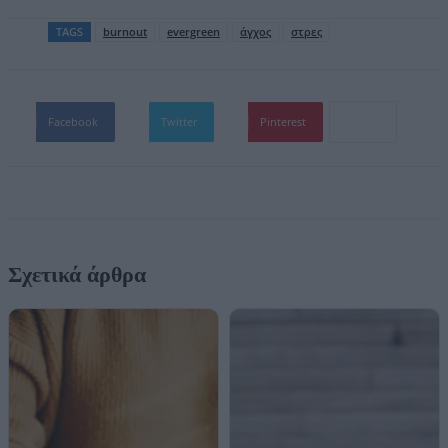
TAGS
burnout
evergreen
άγχος
στρες
Facebook
Twitter
Pinterest
Σχετικά άρθρα