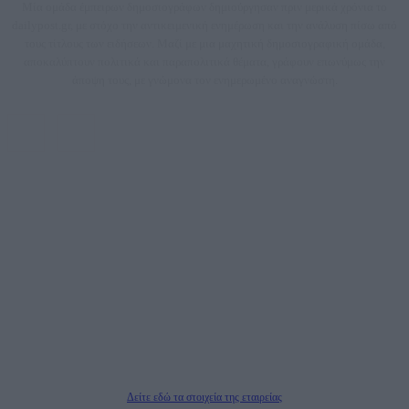
Μία ομάδα έμπειρων δημοσιογράφων δημιούργησαν πριν μερικά χρόνια το
dailypost.gr, με στόχο την αντικειμενική ενημέρωση και την ανάλυση πίσω από
τους τίτλους των ειδήσεων. Μαζί με μια μαχητική δημοσιογραφική ομάδα,
αποκαλύπτουν πολιτικά και παραπολιτικά θέματα, γράφουν επωνύμως την
άποψη τους, με γνώμονα τον ενημερωμένο αναγνώστη.
DAILYPOST.GR – ΤΑΥΤΌΤΗΤΑ
Ιδιοκτήτρια εταιρεία: «ΝΟΗΣΙΣ ΙΚΕ»
Έδρα: Δήμος Αμαρουσίου Αττικής, Αγ. Αθανασίου αρ. 21, Τ.Κ. 15125
ΑΦΜ: 801093076, Δ.Ο.Υ.: ΚΕΦΟΔΕ ΑΤΤΙΚΗΣ, E-mail: press@dailypost.gr, Τηλ.
επικοινωνίας: 2108066997
Νόμιμος Εκπρόσωπος: Ζαχαρός Σταμάτης
Μέτοχοι: Ζαχαρός Σταμάτης, Κουβαράς Γεώργιος, ΥΠΗΡΕΣΙΕΣ ΠΡΟΗΓΜΕΝΗΣ
ΤΕΧΝΟΛΟΓΙΑΣ ΠΑΡΑΓΩΓΗΣ ΟΠΤΙΚΟΑΚΟΥΣΤΙΚΩΝ ΜΕΣΩΝ ΜΕΛΕΤΩΝ ΚΑΙ
ΠΑΡΟΧΗΣ ΥΠΗΡΕΣΙΩΝ PLD PLUS ΑΝΩΝ ΕΤΑΙΡΙΑ
Δικαιούχος του ονόματος τομέα (dailypost.gr): ΝΟΗΣΙΣ ΙΚΕ
Διευθυντής/Διαχειριστής: Ζαχαρός Σταμάτης
Διευθυντής Σύνταξης: Ρενάτο Λέκκα
Δείτε εδώ τα στοιχεία της εταιρείας