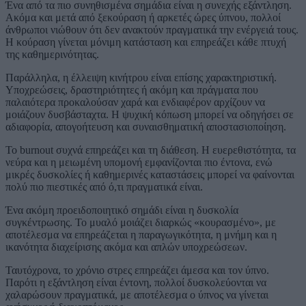
Ένα από τα πιο συνηθισμένα σημάδια είναι η συνεχής εξάντληση.
Ακόμα και μετά από ξεκούραση ή αρκετές ώρες ύπνου, πολλοί
άνθρωποι νιώθουν ότι δεν ανακτούν πραγματικά την ενέργειά τους.
Η κούραση γίνεται μόνιμη κατάσταση και επηρεάζει κάθε πτυχή
της καθημερινότητας.
Παράλληλα, η έλλειψη κινήτρου είναι επίσης χαρακτηριστική.
Υποχρεώσεις, δραστηριότητες ή ακόμη και πράγματα που
παλαιότερα προκαλούσαν χαρά και ενδιαφέρον αρχίζουν να
μοιάζουν δυσβάσταχτα. Η ψυχική κόπωση μπορεί να οδηγήσει σε
αδιαφορία, απογοήτευση και συναισθηματική αποστασιοποίηση.
Το burnout συχνά επηρεάζει και τη διάθεση. Η ευερεθιστότητα, τα
νεύρα και η μειωμένη υπομονή εμφανίζονται πιο έντονα, ενώ
μικρές δυσκολίες ή καθημερινές καταστάσεις μπορεί να φαίνονται
πολύ πιο πιεστικές από ό,τι πραγματικά είναι.
Ένα ακόμη προειδοποιητικό σημάδι είναι η δυσκολία
συγκέντρωσης. Το μυαλό μοιάζει διαρκώς «κουρασμένο», με
αποτέλεσμα να επηρεάζεται η παραγωγικότητα, η μνήμη και η
ικανότητα διαχείρισης ακόμα και απλών υποχρεώσεων.
Ταυτόχρονα, το χρόνιο στρες επηρεάζει άμεσα και τον ύπνο.
Παρότι η εξάντληση είναι έντονη, πολλοί δυσκολεύονται να
χαλαρώσουν πραγματικά, με αποτέλεσμα ο ύπνος να γίνεται