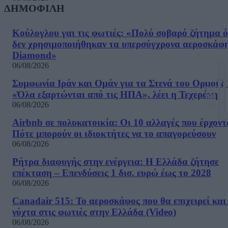
ΔΗΜΟΦΙΛΗ
Κούλογλου γαι τις φωτιές: «Πολύ σοβαρό ζήτημα ό
δεν χρησιμοποιήθηκαν τα υπερσύγχρονα αεροσκάφ
Diamond»
06/08/2026
Συμφωνία Ιράν και Ομάν για τα Στενά του Ορμούζ 
«Όλα εξαρτώνται από τις ΗΠΑ», λέει η Τεχεράνη
06/08/2026
Airbnb σε πολυκατοικία: Οι 10 αλλαγές που έρχοντ
Πότε μπορούν οι ιδιοκτήτες να το απαγορεύσουν
06/08/2026
Ρήτρα διαφυγής στην ενέργεια: Η Ελλάδα ζήτησε
επέκταση – Επενδύσεις 1 δισ. ευρώ έως το 2028
06/08/2026
Canadair 515: Το αεροσκάφος που θα επιχειρεί και
νύχτα στις φωτιές στην Ελλάδα (Video)
06/08/2026