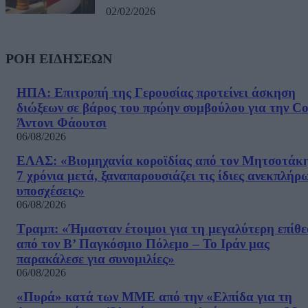
02/02/2026
ΡΟΗ ΕΙΔΗΣΕΩΝ
ΗΠΑ: Επιτροπή της Γερουσίας προτείνει άσκηση
διώξεων σε βάρος του πρώην συμβούλου για την Co
Άντονι Φάουτσι
06/08/2026
ΕΛΑΣ: «Βιομηχανία κοροϊδίας από τον Μητσοτάκ
7 χρόνια μετά, ξαναπαρουσιάζει τις ίδιες ανεκπλήρ
υποσχέσεις»
06/08/2026
Τραμπ: «Ήμασταν έτοιμοι για τη μεγαλύτερη επίθ
από τον Β’ Παγκόσμιο Πόλεμο – Το Ιράν μας
παρακάλεσε για συνομιλίες»
06/08/2026
«Πυρά» κατά των ΜΜΕ από την «Ελπίδα για τη