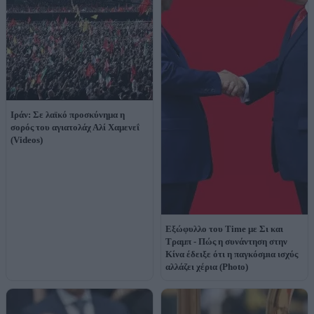
Ιράν: Σε λαϊκό προσκύνημα η
σορός του αγιατολάχ Αλί Χαμενεΐ
(Videos)
Εξώφυλλο του Time με Σι και
Τραμπ - Πώς η συνάντηση στην
Κίνα έδειξε ότι η παγκόσμια ισχύς
αλλάζει χέρια (Photo)