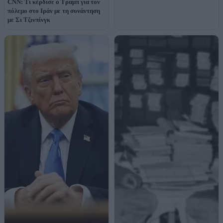
CNN: Τι κέρδισε ο Τραμπ για τον
πόλεμο στο Ιράν με τη συνάντηση
με Σι Τζινπίνγκ