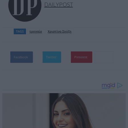
DAILYPOST
TAGS
τροχαίο
Χριστίνα Σούζη
Facebook
Twitter
Pinterest