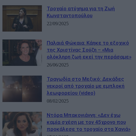
Τροχαίο ατύχημα για τη Ζωή
Κωνσταντοπούλου
22/09/2025
Παλαιά Φώκαια: Κάηκε το εξοχικό
της Χριστίνας Σούζη – «Μια
ολόκληρη ζωή εκεί την περάσαμε»
26/06/2025
Τραγωδία στο Μεξικό: Δεκάδες
νεκροί από τροχαίο με εμπλοκή
λεωφορείου (video)
08/02/2025
Ντόρα Μπακογιάννη: «Δεν έχω
καμία σχέση με τον 45χρονο που
προκάλεσε το τροχαίο στα Χανιά»