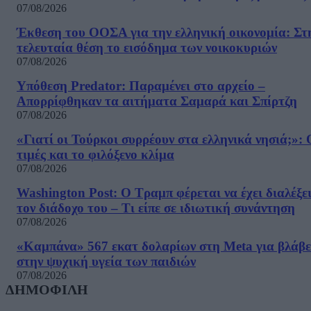
07/08/2026
Έκθεση του ΟΟΣΑ για την ελληνική οικονομία: Στ
τελευταία θέση το εισόδημα των νοικοκυριών
07/08/2026
Υπόθεση Predator: Παραμένει στο αρχείο –
Απορρίφθηκαν τα αιτήματα Σαμαρά και Σπίρτζη
07/08/2026
«Γιατί οι Τούρκοι συρρέουν στα ελληνικά νησιά;»: 
τιμές και το φιλόξενο κλίμα
07/08/2026
Washington Post: Ο Τραμπ φέρεται να έχει διαλέξε
τον διάδοχο του – Τι είπε σε ιδιωτική συνάντηση
07/08/2026
«Καμπάνα» 567 εκατ δολαρίων στη Meta για βλάβε
στην ψυχική υγεία των παιδιών
07/08/2026
ΔΗΜΟΦΙΛΗ