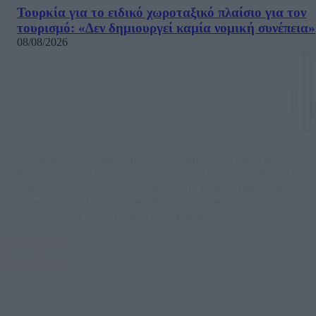
Τουρκία για το ειδικό χωροταξικό πλαίσιο για τον
τουρισμό: «Δεν δημιουργεί καμία νομική συνέπεια»
08/08/2026
Μία ομάδα έμπειρων δημοσιογράφων δημιούργησαν πριν μερικά χρόνια το
dailypost.gr, με στόχο την αντικειμενική ενημέρωση και την ανάλυση πίσω από
τους τίτλους των ειδήσεων. Μαζί με μια μαχητική δημοσιογραφική ομάδα,
αποκαλύπτουν πολιτικά και παραπολιτικά θέματα, γράφουν επωνύμως την
άποψη τους, με γνώμονα τον ενημερωμένο αναγνώστη.
DAILYPOST.GR – ΤΑΥΤΌΤΗΤΑ