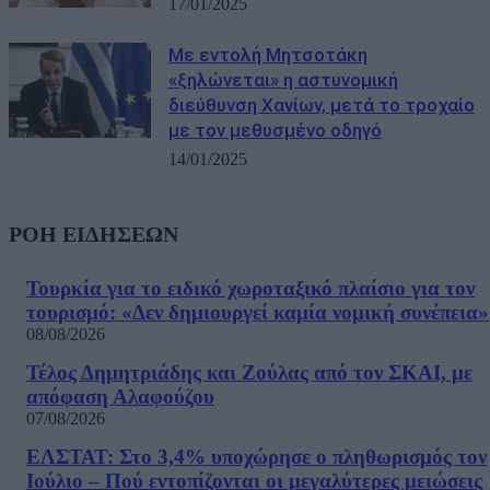
17/01/2025
Με εντολή Μητσοτάκη
«ξηλώνεται» η αστυνομική
διεύθυνση Χανίων, μετά το τροχαίο
με τον μεθυσμένο οδηγό
14/01/2025
ΡΟΗ ΕΙΔΗΣΕΩΝ
Τουρκία για το ειδικό χωροταξικό πλαίσιο για τον
τουρισμό: «Δεν δημιουργεί καμία νομική συνέπεια»
08/08/2026
Τέλος Δημητριάδης και Ζούλας από τον ΣΚΑΙ, με
απόφαση Αλαφούζου
07/08/2026
ΕΛΣΤΑΤ: Στο 3,4% υποχώρησε ο πληθωρισμός τον
Ιούλιο – Πού εντοπίζονται οι μεγαλύτερες μειώσεις