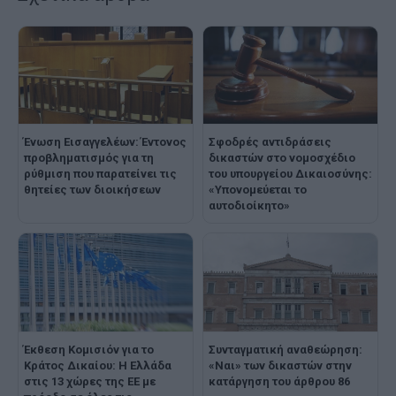
Ένωση Εισαγγελέων: Έντονος
Σφοδρές αντιδράσεις
προβληματισμός για τη
δικαστών στο νομοσχέδιο
ρύθμιση που παρατείνει τις
του υπουργείου Δικαιοσύνης:
θητείες των διοικήσεων
«Υπονομεύεται το
αυτοδιοίκητο»
Έκθεση Κομισιόν για το
Συνταγματική αναθεώρηση:
Κράτος Δικαίου: Η Ελλάδα
«Ναι» των δικαστών στην
στις 13 χώρες της ΕΕ με
κατάργηση του άρθρου 86