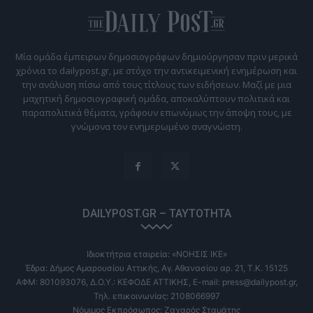
Μία ομάδα έμπειρων δημοσιογράφων δημιούργησαν πριν μερικά
χρόνια το dailypost.gr, με στόχο την αντικειμενική ενημέρωση και
την ανάλυση πίσω από τους τίτλους των ειδήσεων. Μαζί με μια
μαχητική δημοσιογραφική ομάδα, αποκαλύπτουν πολιτικά και
παραπολιτικά θέματα, γράφουν επωνύμως την άποψη τους, με
γνώμονα τον ενημερωμένο αναγνώστη.
DAILYPOST.GR – ΤΑΥΤΌΤΗΤΑ
Ιδιοκτήτρια εταιρεία: «ΝΟΗΣΙΣ ΙΚΕ»
Έδρα: Δήμος Αμαρουσίου Αττικής, Αγ. Αθανασίου αρ. 21, Τ.Κ. 15125
ΑΦΜ: 801093076, Δ.Ο.Υ.: ΚΕΦΟΔΕ ΑΤΤΙΚΗΣ, E-mail: press@dailypost.gr,
Τηλ. επικοινωνίας: 2108066997
Νόμιμος Εκπρόσωπος: Ζαχαρός Σταμάτης