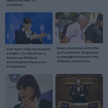
πρόοδο σε όλες τις
συστάσεις
Ένωση Δικαστών κατά ΗΠΑ
Στον Άρειο Πάγο προσφεύγει
για Γιωτόπουλο: Επιχειρούν
η Κοβέσι: Στο επίκεντρο η
να παρέμβουν ανοιχτά στην
θητεία των Ελλήνων
ελληνική Δικαιοσύνη
εντεταλμένων Ευρωπαίων
εισαγγελέων