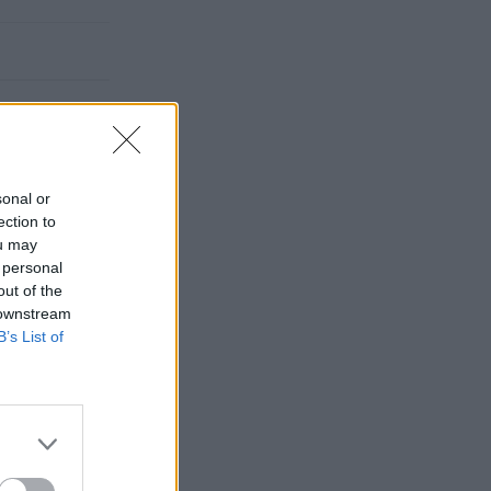
sonal or
ection to
ou may
 personal
out of the
 downstream
B’s List of