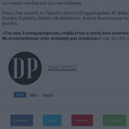
των ποινών στο Εφετείο για επανεκδίκαση.
Όπως είναι γνωστό, το Τριμελές Εφετείο Πλημμελημάτων Β´ βαθμού,μ
Σωτήρη Τερζούδη, Βασίλη Ματθαιόπουλο, Ιωάννη Φωστιέρη και Ιωά
φυλακή.
«Για τους 4 κατηγορούμενους επιβάλλεται η ποινή άνευ αναστο
θα αιτιολογήσουμε στην απόφαση μας περαιτέρω»
είχε πει τότε 
DAILYPOST
TAGS
Μάτι
φωτιά
Facebook
Twitter
Pinterest
WhatsApp