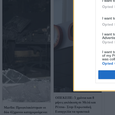
I want t
Opted 
I want t
Opted 
I want 
Καταδ
Advertis
ΟΠΕΚ
Opted 
Ρέππα
υπεξα
I want t
of my P
was col
Opted 
ΟΠΕΚΕΠΕ: 5 χρόνια και 8
μήνες φυλάκιση σε Μελά και
Ρέππα– Στην Ευρωπαϊκή
Marfin: Προφυλακίστηκαν οι
Εισαγγελία τα πρακτικά
δύο 42χρονοι κατηγορούμενοι