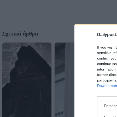
Σχετικά άρθρα
Dailypost.
If you wish 
sensitive in
confirm you
continue se
information 
further disc
participants
Downstream 
Persona