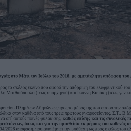
αγιάς στο Μάτι τον Ιούλιο του 2018, με αμετάκλητη απόφαση του
 προς το σκέλος εκείνο που αφορά την απόρριψη του ελαφρυντικού το
ίλη Ματθαιόπουλο (τέως υπαρχηγού) και Ιωάννη Καπάκη (τέως γενικ
φετείου Πλημ/των Αθηνών ως προς το μέρος της που αφορά την απόρ
δικα στον καθένα από τους τρεις πρώτους αναιρεσείοντες, Σ.Τ., Β.Μ.
ένα απ΄ αυτούς ποινές φυλάκισης,
καθώς επίσης και τις συνολικές π
σειόντων, όπως και για την ορισθείσα εκ μέρους του καθενός α
694/2026 απόφαση, που αναπέμπει την υπόθεση ως προς σκέλος του ε