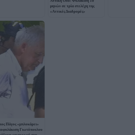
Αττική Οδό: Φυλάκιση 10
μηνών σε τρία στελέχη της
«Αττικές Διαδρομές»
ιος Πάγος «μπλοκάρει»
ποφυλάκιση Γιωτόπουλου
τάζεται επιστροφή στη