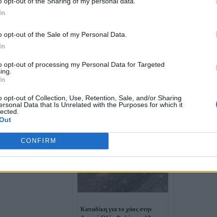
o opt-out of the Sharing of my personal data.
In
o opt-out of the Sale of my Personal Data.
In
to opt-out of processing my Personal Data for Targeted
ίκη για το σκάνδαλο του
ing.
ΕΠΕ: Ένοχοι Μελάς και
In
 – Κακούργημα η
γωγή εγγράφων
o opt-out of Collection, Use, Retention, Sale, and/or Sharing
Ως απαράδεκτ
ersonal Data that Is Unrelated with the Purposes for which it
προσφυγή της 
lected.
Άρειο Πάγο
Out
CONFIRM
Καταδίκη για το χάος στην