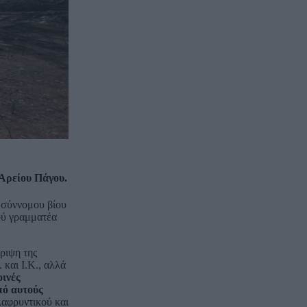
 Αρείου Πάγου.
υ σύννομου βίου
ού γραμματέα
ριψη της
 και Ι.Κ., αλλά
οινές
πό αυτούς
λαφρυντικού και