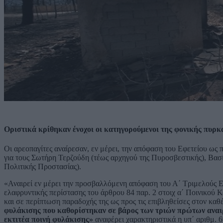
Οριστικά κρίθηκαν ένοχοι οι κατηγορούμενοι της φονικής πυρκ
Οι αρεοπαγίτες αναίρεσαν, εν μέρει, την απόφαση του Εφετείου ως
για τους Σωτήρη Τερζούδη (τέως αρχηγού της Πυροσβεστικής), Βασ
Πολιτικής Προστασίας).
«Αναιρεί εν μέρει την προσβαλλόμενη απόφαση του Α΄ Τριμελούς Ε
ελαφρυντικής περίστασης του άρθρου 84 παρ. 2 στοιχ α΄ Ποινικού Κώ
και σε περίπτωση παραδοχής της ως προς τις επιβληθείσες στον καθ
φυλάκισης που καθορίστηκαν σε βάρος των τριών πρώτων αναιρε
εκτιτέα ποινή φυλάκισης»
αναφέρει χαρακτηριστικά η υπ΄ αριθμ. 