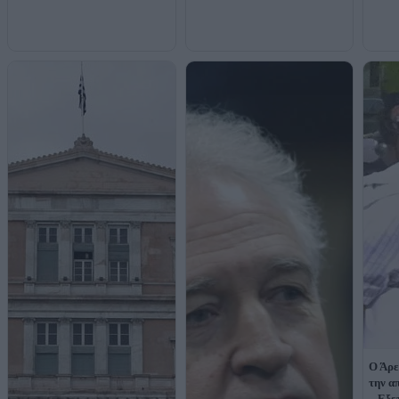
Ο Άρε
την α
– Εξε