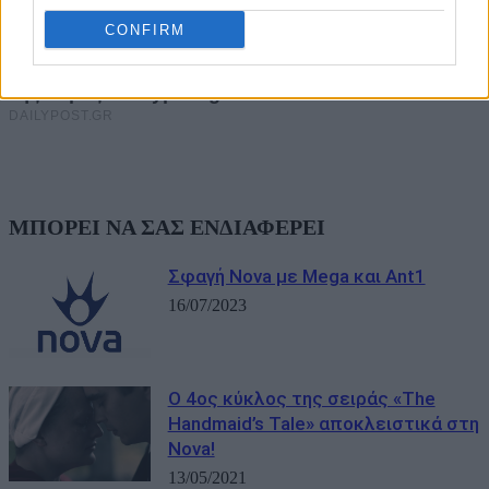
CONFIRM
ΜΠΟΡΕΙ ΝΑ ΣΑΣ ΕΝΔΙΑΦΕΡΕΙ
Σφαγή Nova με Mega και Ant1
16/07/2023
O 4ος κύκλος της σειράς «The
Handmaid’s Tale» αποκλειστικά στη
Nova!
13/05/2021