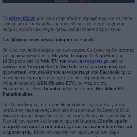
Τα
ePlayoff2020
μπαίνουν στην τέταρτη στροφή τους και τα πάντα
είναι ρευστά. Οι 6 ομάδες με τους 66 παίκτες τους υπόσχονται
ακόμα μεγαλύτερες συγκινήσεις, ακόμα περισσότερο θέαμα.
Σας βάζουμε στον μαγικό κόσμο των esports
Οι φίλοι του ποδοσφαίρου και των esports, θα έχουν τη δυνατότητα
να παρακολουθήσουν τη
Μεγάλη Τετάρτη 15 Απριλίου
στις
19:30
μέσα από το
Web TV του
www.novasports.g
r
, από το
κανάλι του Novasports στο YouTube
αλλά και
από αυτή την
αγωνιστική στη σελίδα του novasports.gr στο Facebook
τρεις
συναρπαστικές αναμετρήσεις στις οποίες περιλαμβάνονται το
ντέρμπι κορυφής
AEK-Piraeus EFC,
το ντέρμπι της
Θεσσαλονίκης
Aris-Toumba
αλλά και το ματς
Heraklion ES-
Panathinaikos
.
Οι έξι διεκδικητές του τίτλου θα παλέψουν ως το τέλος για την
κατάκτηση της κορυφής μέσα από ένα σύστημα διεξαγωγής δέκα
αγωνιστικών με παιχνίδια εντός και εκτός έδρας, όπως ακριβώς τα
Play off του φετινού ελληνικού πρωταθλήματος.
Η κάθε ομάδα
απαρτίζεται από έντεκα παίκτες, ένας εκ των οποίων είναι και
ο προπονητής
. Κάθε παίκτης από τον προσωπικό του χώρο