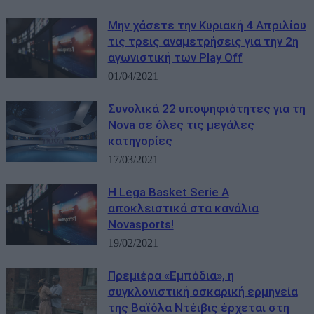
Μην χάσετε την Κυριακή 4 Απριλίου
τις τρεις αναμετρήσεις για την 2η
αγωνιστική των Play Off
01/04/2021
Συνολικά 22 υποψηφιότητες για τη
Nova σε όλες τις μεγάλες
κατηγορίες
17/03/2021
Η Lega Basket Serie A
αποκλειστικά στα κανάλια
Novasports!
19/02/2021
Πρεμιέρα «Εμπόδια», η
συγκλονιστική οσκαρική ερμηνεία
της Βαϊόλα Ντέιβις έρχεται στη