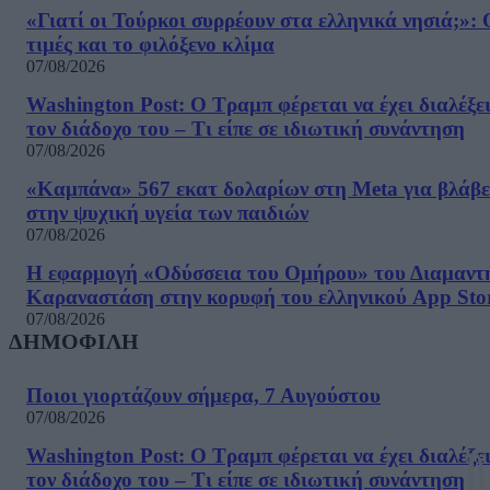
«Γιατί οι Τούρκοι συρρέουν στα ελληνικά νησιά;»: 
τιμές και το φιλόξενο κλίμα
07/08/2026
Washington Post: Ο Τραμπ φέρεται να έχει διαλέξε
τον διάδοχο του – Τι είπε σε ιδιωτική συνάντηση
07/08/2026
«Καμπάνα» 567 εκατ δολαρίων στη Meta για βλάβε
στην ψυχική υγεία των παιδιών
07/08/2026
Η εφαρμογή «Οδύσσεια του Ομήρου» του Διαμαντ
Καραναστάση στην κορυφή του ελληνικού App Sto
07/08/2026
ΔΗΜΟΦΙΛΗ
Ποιοι γιορτάζουν σήμερα, 7 Αυγούστου
07/08/2026
Washington Post: Ο Τραμπ φέρεται να έχει διαλέξε
τον διάδοχο του – Τι είπε σε ιδιωτική συνάντηση