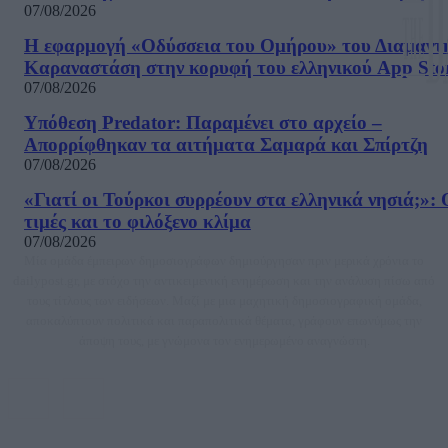
07/08/2026
Η εφαρμογή «Οδύσσεια του Ομήρου» του Διαμαντ
Καραναστάση στην κορυφή του ελληνικού App Sto
07/08/2026
Υπόθεση Predator: Παραμένει στο αρχείο –
Απορρίφθηκαν τα αιτήματα Σαμαρά και Σπίρτζη
07/08/2026
«Γιατί οι Τούρκοι συρρέουν στα ελληνικά νησιά;»: 
τιμές και το φιλόξενο κλίμα
07/08/2026
Μία ομάδα έμπειρων δημοσιογράφων δημιούργησαν πριν μερικά χρόνια το
dailypost.gr, με στόχο την αντικειμενική ενημέρωση και την ανάλυση πίσω από
τους τίτλους των ειδήσεων. Μαζί με μια μαχητική δημοσιογραφική ομάδα,
αποκαλύπτουν πολιτικά και παραπολιτικά θέματα, γράφουν επωνύμως την
άποψη τους, με γνώμονα τον ενημερωμένο αναγνώστη.