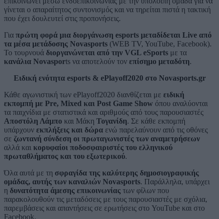
επικοινωνεί μέσω ενδοεπικοινωνίας με την υπόλοιπη ομάδα για να
γίνεται ο απαραίτητος συντονισμός και να τηρείται πιστά η τακτική
που έχει δουλευτεί στις προπονήσεις.
Για
πρώτη φορά μια διοργάνωση esports μεταδίδεται Live από
τα μέσα μετάδοσης Novasports
(WEB TV, YouTube, Facebook).
Το τουρνουά
διοργανώνεται από την VGL eSports
με τα
κανάλια Novaspor
ts να αποτελούν τον
επίσημο μεταδότη
.
Ειδική
ενότητα
esports & ePlayoff2020
στο
Novasports.gr
Κάθε αγωνιστική των ePlayoff2020 διανθίζεται με
ειδική
εκπομπή με Pre, Mixed και Post Game Show
όπου αναλύονται
τα παιχνίδια με στατιστικά και αριθμούς από τους παρουσιαστές
Αποστόλη Λάμπο
και Μάκη
Τογανίδη
. Σε κάθε εκπομπή
υπάρχουν
εκπλήξεις και δώρα
ενώ παρελαύνουν από τις οθόνες
σε
ζωντανή σύνδεση οι πρωταγωνιστές των αναμετρήσεων
αλλά και
κορυφαίοι ποδοσφαιριστές του ελληνικού
πρωταθλήματος και του εξωτερικού
.
Όλα αυτά με τη
σφραγίδα της καλύτερης δημοσιογραφικής
ομάδας, αυτής των καναλιών Novasports
. Παράλληλα, υπάρχει
η
δυνατότητα άμεσης επικοινωνίας
των φίλων που
παρακολουθούν τις μεταδόσεις με τους παρουσιαστές με σχόλια,
παρεμβάσεις και απαντήσεις σε ερωτήσεις στο YouTube και στο
Facebook.