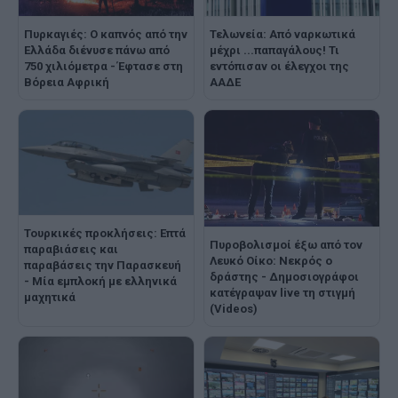
Τελωνεία: Aπό ναρκωτικά
Πυρκαγιές: Ο καπνός από την
μέχρι ...παπαγάλους! Τι
Ελλάδα διένυσε πάνω από
εντόπισαν οι έλεγχοι της
750 χιλιόμετρα - Έφτασε στη
ΑΑΔΕ
Βόρεια Αφρική
Τουρκικές προκλήσεις: Επτά
Πυροβολισμοί έξω από τον
παραβιάσεις και
Λευκό Οίκο: Νεκρός ο
παραβάσεις την Παρασκευή
δράστης - Δημοσιογράφοι
- Μία εμπλοκή με ελληνικά
κατέγραψαν live τη στιγμή
μαχητικά
(Videos)