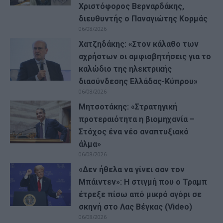
Χριστόφορος Βερναρδάκης,
διευθυντής ο Παναγιώτης Κορμάς
06/08/2026
Χατζηδάκης: «Στον κάλαθο των
αχρήστων οι αμφισβητήσεις για το
καλώδιο της ηλεκτρικής
διασύνδεσης Ελλάδας-Κύπρου»
06/08/2026
Μητσοτάκης: «Στρατηγική
προτεραιότητα η βιομηχανία –
Στόχος ένα νέο αναπτυξιακό
άλμα»
06/08/2026
«Δεν ήθελα να γίνει σαν τον
Μπάιντεν»: Η στιγμή που ο Τραμπ
έτρεξε πίσω από μικρό αγόρι σε
σκηνή στο Λας Βέγκας (Video)
06/08/2026