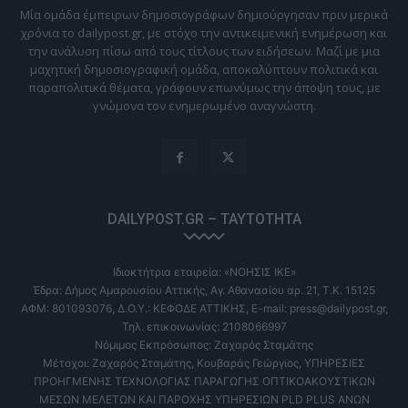
Μία ομάδα έμπειρων δημοσιογράφων δημιούργησαν πριν μερικά
χρόνια το dailypost.gr, με στόχο την αντικειμενική ενημέρωση και
την ανάλυση πίσω από τους τίτλους των ειδήσεων. Μαζί με μια
μαχητική δημοσιογραφική ομάδα, αποκαλύπτουν πολιτικά και
παραπολιτικά θέματα, γράφουν επωνύμως την άποψη τους, με
γνώμονα τον ενημερωμένο αναγνώστη.
DAILYPOST.GR – ΤΑΥΤΌΤΗΤΑ
Ιδιοκτήτρια εταιρεία: «ΝΟΗΣΙΣ ΙΚΕ»
Έδρα: Δήμος Αμαρουσίου Αττικής, Αγ. Αθανασίου αρ. 21, Τ.Κ. 15125
ΑΦΜ: 801093076, Δ.Ο.Υ.: ΚΕΦΟΔΕ ΑΤΤΙΚΗΣ, E-mail: press@dailypost.gr,
Τηλ. επικοινωνίας: 2108066997
Νόμιμος Εκπρόσωπος: Ζαχαρός Σταμάτης
Μέτοχοι: Ζαχαρός Σταμάτης, Κουβαράς Γεώργιος, ΥΠΗΡΕΣΙΕΣ
ΠΡΟΗΓΜΕΝΗΣ ΤΕΧΝΟΛΟΓΙΑΣ ΠΑΡΑΓΩΓΗΣ ΟΠΤΙΚΟΑΚΟΥΣΤΙΚΩΝ
ΜΕΣΩΝ ΜΕΛΕΤΩΝ ΚΑΙ ΠΑΡΟΧΗΣ ΥΠΗΡΕΣΙΩΝ PLD PLUS ΑΝΩΝ