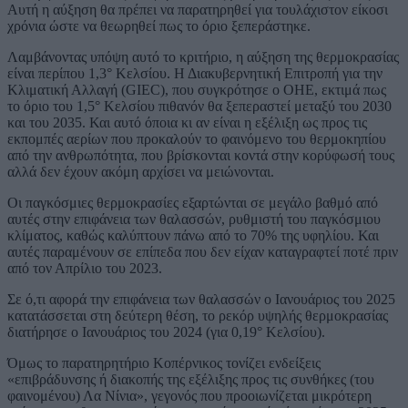
Αυτή η αύξηση θα πρέπει να παρατηρηθεί για τουλάχιστον είκοσι
χρόνια ώστε να θεωρηθεί πως το όριο ξεπεράστηκε.
Λαμβάνοντας υπόψη αυτό το κριτήριο, η αύξηση της θερμοκρασίας
είναι περίπου 1,3° Κελσίου. Η Διακυβερνητική Επιτροπή για την
Κλιματική Αλλαγή (GIEC), που συγκρότησε ο ΟΗΕ, εκτιμά πως
το όριο του 1,5° Κελσίου πιθανόν θα ξεπεραστεί μεταξύ του 2030
και του 2035. Και αυτό όποια κι αν είναι η εξέλιξη ως προς τις
εκπομπές αερίων που προκαλούν το φαινόμενο του θερμοκηπίου
από την ανθρωπότητα, που βρίσκονται κοντά στην κορύφωσή τους
αλλά δεν έχουν ακόμη αρχίσει να μειώνονται.
Οι παγκόσμιες θερμοκρασίες εξαρτώνται σε μεγάλο βαθμό από
αυτές στην επιφάνεια των θαλασσών, ρυθμιστή του παγκόσμιου
κλίματος, καθώς καλύπτουν πάνω από το 70% της υφηλίου. Και
αυτές παραμένουν σε επίπεδα που δεν είχαν καταγραφτεί ποτέ πριν
από τον Απρίλιο του 2023.
Σε ό,τι αφορά την επιφάνεια των θαλασσών ο Ιανουάριος του 2025
κατατάσσεται στη δεύτερη θέση, το ρεκόρ υψηλής θερμοκρασίας
διατήρησε ο Ιανουάριος του 2024 (για 0,19° Κελσίου).
Όμως το παρατηρητήριο Κοπέρνικος τονίζει ενδείξεις
«επιβράδυνσης ή διακοπής της εξέλιξης προς τις συνθήκες (του
φαινομένου) Λα Νίνια», γεγονός που προοιωνίζεται μικρότερη