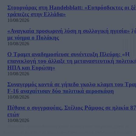
Στουρνάρας στη Handelsblatt: «Ευπρόσδεκτες οι ξέ
τράπεζες στην Ελλάδα»
10/08/2026
«Αναγκαία προσωρινή λύση η συλλογική ηγεσία» λέ
με νόημα ο Πολάκης
10/08/2026
Ο Τραμπ αναδημοσίευσε συνέντευξη Πλεύρη: «Η
επανεκλογή του άλλαξε τη μεταναστευτική πολιτικ
ΗΠΑ και Ευρώπη»
10/08/2026
Συναγερμός κοντά σε γήπεδο γκολφ κλαμπ του Τρα
F-16 αναχαίτισαν δύο πολιτικά αεροσκάφη
10/08/2026
Πέθανε ο συγγραφέας, Στέλιος Ράμφος σε ηλικία 8
ετών
10/08/2026
Μία ομάδα έμπειρων δημοσιογράφων δημιούργησαν πριν μερικά χρόνια το
dailypost.gr, με στόχο την αντικειμενική ενημέρωση και την ανάλυση πίσω από