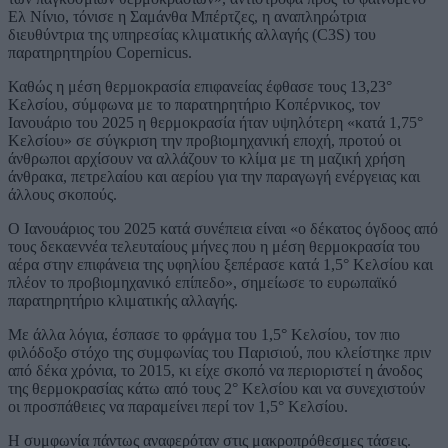
Ελ Νίνιο, τόνισε η Σαμάνθα Μπέρτζες, η αναπληρώτρια
διευθύντρια της υπηρεσίας κλιματικής αλλαγής (C3S) του
παρατηρητηρίου Copernicus.
Καθώς η μέση θερμοκρασία επιφανείας έφθασε τους 13,23°
Κελσίου, σύμφωνα με το παρατηρητήριο Κοπέρνικος, τον
Ιανουάριο του 2025 η θερμοκρασία ήταν υψηλότερη «κατά 1,75°
Κελσίου» σε σύγκριση την προβιομηχανική εποχή, προτού οι
άνθρωποι αρχίσουν να αλλάζουν το κλίμα με τη μαζική χρήση
άνθρακα, πετρελαίου και αερίου για την παραγωγή ενέργειας και
άλλους σκοπούς.
Ο Ιανουάριος του 2025 κατά συνέπεια είναι «ο δέκατος όγδοος από
τους δεκαεννέα τελευταίους μήνες που η μέση θερμοκρασία του
αέρα στην επιφάνεια της υφηλίου ξεπέρασε κατά 1,5° Κελσίου και
πλέον το προβιομηχανικό επίπεδο», σημείωσε το ευρωπαϊκό
παρατηρητήριο κλιματικής αλλαγής.
Με άλλα λόγια, έσπασε το φράγμα του 1,5° Κελσίου, τον πιο
φιλόδοξο στόχο της συμφωνίας του Παρισιού, που κλείστηκε πριν
από δέκα χρόνια, το 2015, κι είχε σκοπό να περιοριστεί η άνοδος
της θερμοκρασίας κάτω από τους 2° Κελσίου και να συνεχιστούν
οι προσπάθειες να παραμείνει περί τον 1,5° Κελσίου.
Η συμφωνία πάντως αναφερόταν στις μακροπρόθεσμες τάσεις.