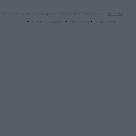
© 2024 Πνευματικά δικαιώματα: "ΝΟΗΣΙΣ ΙΚΕ". Developed by
Webalists
Πολιτική απορρήτου
Όροι χρήσης
Επικοινωνία