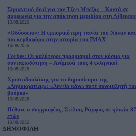
Σημαντικό deal για τον Τζεφ Μπέζος – Κοντά σε
συμφωνία για την απόκτηση μεριδίου στη Λίβερπο
10/08/2026
«Οδύσσεια»: Η εμπορικότερη ταινία του Νόλαν και
πιο κερδοφόρα στην ιστορία του IMAX
10/08/2026
Forbes: Οι καλύτεροι προορισμοί στον κόσμο για
συνταξιοδότηση – Ανάμεσά τους 4 ελληνικοί
10/08/2026
Χριστοδουλάκης για το δημοσίευμα της
«Δημοκρατίας»: «Δεν θα κάνω ποτέ συνομιλητή το
βούρκο»
10/08/2026
Πέθανε ο συγγραφέας, Στέλιος Ράμφος σε ηλικία 8
ετών
10/08/2026
ΔΗΜΟΦΙΛΗ