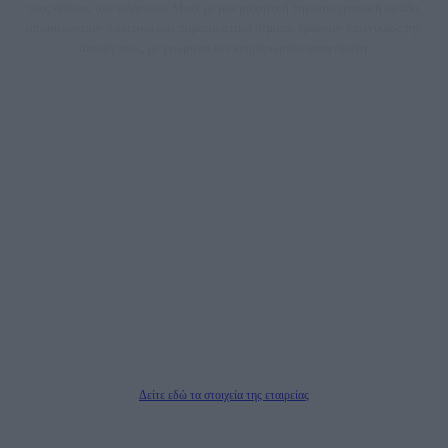
τους τίτλους των ειδήσεων. Μαζί με μια μαχητική δημοσιογραφική ομάδα,
αποκαλύπτουν πολιτικά και παραπολιτικά θέματα, γράφουν επωνύμως την
άποψη τους, με γνώμονα τον ενημερωμένο αναγνώστη.
DAILYPOST.GR – ΤΑΥΤΌΤΗΤΑ
Ιδιοκτήτρια εταιρεία: «ΝΟΗΣΙΣ ΙΚΕ»
Έδρα: Δήμος Αμαρουσίου Αττικής, Αγ. Αθανασίου αρ. 21, Τ.Κ. 15125
ΑΦΜ: 801093076, Δ.Ο.Υ.: ΚΕΦΟΔΕ ΑΤΤΙΚΗΣ, E-mail: press@dailypost.gr, Τηλ.
επικοινωνίας: 2108066997
Νόμιμος Εκπρόσωπος: Ζαχαρός Σταμάτης
Μέτοχοι: Ζαχαρός Σταμάτης, Κουβαράς Γεώργιος, ΥΠΗΡΕΣΙΕΣ ΠΡΟΗΓΜΕΝΗΣ
ΤΕΧΝΟΛΟΓΙΑΣ ΠΑΡΑΓΩΓΗΣ ΟΠΤΙΚΟΑΚΟΥΣΤΙΚΩΝ ΜΕΣΩΝ ΜΕΛΕΤΩΝ ΚΑΙ
ΠΑΡΟΧΗΣ ΥΠΗΡΕΣΙΩΝ PLD PLUS ΑΝΩΝ ΕΤΑΙΡΙΑ
Δικαιούχος του ονόματος τομέα (dailypost.gr): ΝΟΗΣΙΣ ΙΚΕ
Διευθυντής/Διαχειριστής: Ζαχαρός Σταμάτης
Διευθυντής Σύνταξης: Ρενάτο Λέκκα
Δείτε εδώ τα στοιχεία της εταιρείας