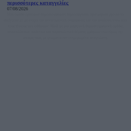
περισσότερες καταγγελίες
07/08/2026
Μία ομάδα έμπειρων δημοσιογράφων δημιούργησαν πριν μερικά χρόνια το
dailypost.gr, με στόχο την αντικειμενική ενημέρωση και την ανάλυση πίσω από
τους τίτλους των ειδήσεων. Μαζί με μια μαχητική δημοσιογραφική ομάδα,
αποκαλύπτουν πολιτικά και παραπολιτικά θέματα, γράφουν επωνύμως την
άποψη τους, με γνώμονα τον ενημερωμένο αναγνώστη.
DAILYPOST.GR – ΤΑΥΤΌΤΗΤΑ
Ιδιοκτήτρια εταιρεία: «ΝΟΗΣΙΣ ΙΚΕ»
Έδρα: Δήμος Αμαρουσίου Αττικής, Αγ. Αθανασίου αρ. 21, Τ.Κ. 15125
ΑΦΜ: 801093076, Δ.Ο.Υ.: ΚΕΦΟΔΕ ΑΤΤΙΚΗΣ, E-mail: press@dailypost.gr, Τηλ.
επικοινωνίας: 2108066997
Νόμιμος Εκπρόσωπος: Ζαχαρός Σταμάτης
Μέτοχοι: Ζαχαρός Σταμάτης, Κουβαράς Γεώργιος, ΥΠΗΡΕΣΙΕΣ ΠΡΟΗΓΜΕΝΗΣ
ΤΕΧΝΟΛΟΓΙΑΣ ΠΑΡΑΓΩΓΗΣ ΟΠΤΙΚΟΑΚΟΥΣΤΙΚΩΝ ΜΕΣΩΝ ΜΕΛΕΤΩΝ ΚΑΙ
ΠΑΡΟΧΗΣ ΥΠΗΡΕΣΙΩΝ PLD PLUS ΑΝΩΝ ΕΤΑΙΡΙΑ
Δικαιούχος του ονόματος τομέα (dailypost.gr): ΝΟΗΣΙΣ ΙΚΕ
Διευθυντής/Διαχειριστής: Ζαχαρός Σταμάτης