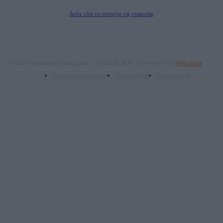
Διευθυντής Σύνταξης: Ρενάτο Λέκκα
Δείτε εδώ τα στοιχεία της εταιρείας
© 2024 Πνευματικά δικαιώματα: "ΝΟΗΣΙΣ ΙΚΕ". Developed by
Webalists
Πολιτική απορρήτου
Όροι χρήσης
Επικοινωνία