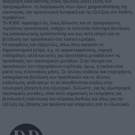
αναζήτηση κατεύθυνσης στους πρώτους μήνες εκτός των
προγραμμάτων, τη διαμόρφωση νέων όρων χρηματοδότησης της
οικονομίας, την προεκλογική δυναμική και τις εξελίξεις στο διεθνές
περιβάλλον.
Το ΙΟΒΕ παρατηρεί ότι, όπως άλλωστε και σε προηγούμενες
περιόδους προεκλογικά, υπάρχει το τελευταίο διάστημα βελτίωση
της καταναλωτικής εμπιστοσύνης και πως αυτή οδηγεί και σε
βελτίωση των προσδοκιών στο λιανικό εμπόριο.
Οι αποφάσεις και εξαγγελίες, ιδίως όσες αφορούν σε
δημοσιονομικά μέτρα, π.χ. σε φοροελαφρύνσεις, παροχή
επιδομάτων, αλλά και αυτές για προσλήψεις μεταβάλλουν τις
προσδοκίες των οικονομικών μονάδων. Στην πλευρά τον
προσδοκιών των επιχειρήσεων ευρύτερα, όμως, η εικόνα είναι
μικτή τους τελευταίους μήνες. Σε άλλους κλάδους και επιχειρήσεις
καταγράφεται βελτίωση των προσδοκιών και σε άλλους
επιδείνωση, ανάλογα με το αν απευθύνονται κυρίως στην
εσωτερική ζήτηση ή στο εξωτερικό. Άλλωστε, για τις εξωστρεφείς
οικονομικές μονάδες, είναι πολύ σημαντικές οι εκτιμήσεις για
βελτίωση ή επιδείνωση του κλίματος διεθνώς και ιδίως για την
εξέλιξη της ζήτησης για προϊόντα και υπηρεσίες από το εξωτερικό.