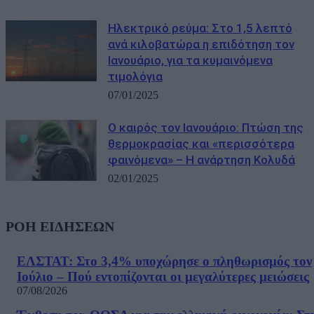
Ηλεκτρικό ρεύμα: Στο 1,5 λεπτό
ανά κιλοβατώρα η επιδότηση τον
Ιανουάριο, για τα κυμαινόμενα
τιμολόγια
07/01/2025
Ο καιρός τον Ιανουάριο: Πτώση της
θερμοκρασίας και «περισσότερα
φαινόμενα» – Η ανάρτηση Κολυδά
02/01/2025
ΡΟΗ ΕΙΔΗΣΕΩΝ
ΕΛΣΤΑΤ: Στο 3,4% υποχώρησε ο πληθωρισμός τον
Ιούλιο – Πού εντοπίζονται οι μεγαλύτερες μειώσεις
07/08/2026