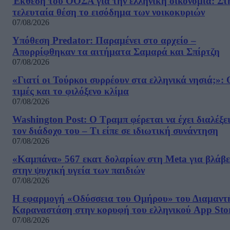
Έκθεση του ΟΟΣΑ για την ελληνική οικονομία: Στ
τελευταία θέση το εισόδημα των νοικοκυριών
07/08/2026
Υπόθεση Predator: Παραμένει στο αρχείο –
Απορρίφθηκαν τα αιτήματα Σαμαρά και Σπίρτζη
07/08/2026
«Γιατί οι Τούρκοι συρρέουν στα ελληνικά νησιά;»: 
τιμές και το φιλόξενο κλίμα
07/08/2026
Washington Post: Ο Τραμπ φέρεται να έχει διαλέξε
τον διάδοχο του – Τι είπε σε ιδιωτική συνάντηση
07/08/2026
«Καμπάνα» 567 εκατ δολαρίων στη Meta για βλάβε
στην ψυχική υγεία των παιδιών
07/08/2026
Η εφαρμογή «Οδύσσεια του Ομήρου» του Διαμαντ
Καραναστάση στην κορυφή του ελληνικού App Sto
07/08/2026