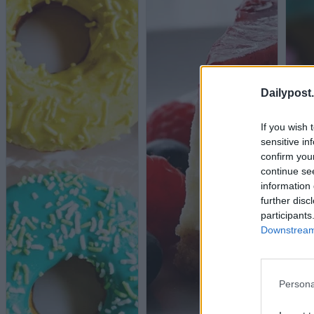
Dailypost.
If you wish 
sensitive in
confirm you
continue se
information 
further disc
participants
Downstream 
Persona