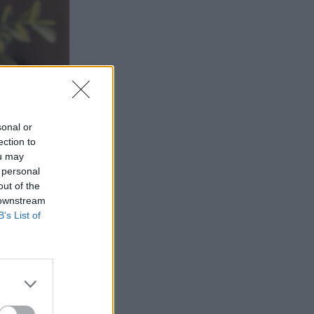
sonal or
ection to
ou may
 personal
out of the
 downstream
B’s List of