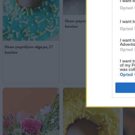
I want t
Opted 
Ποιοι γιορτάζουν σήμερα, 29
I want t
Ιουνίου
Opted 
I want 
Advertis
Ποιοι γιορτάζουν σήμερα, 27
Ποιοι
Opted 
Ιουλίου
Ιουνί
I want t
of my P
was col
Opted 