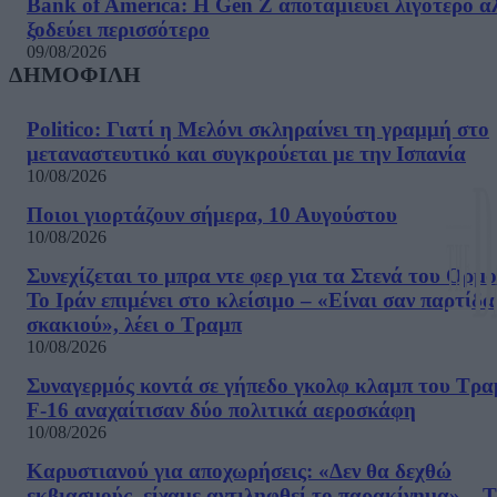
Bank of America: Η Gen Z αποταμιεύει λιγότερο α
ξοδεύει περισσότερο
09/08/2026
ΔΗΜΟΦΙΛΗ
Politico: Γιατί η Μελόνι σκληραίνει τη γραμμή στο
μεταναστευτικό και συγκρούεται με την Ισπανία
10/08/2026
Ποιοι γιορτάζουν σήμερα, 10 Αυγούστου
10/08/2026
Συνεχίζεται το μπρα ντε φερ για τα Στενά του Ορμο
Το Ιράν επιμένει στο κλείσιμο – «Είναι σαν παρτίδα
σκακιού», λέει ο Τραμπ
10/08/2026
Συναγερμός κοντά σε γήπεδο γκολφ κλαμπ του Τρα
F-16 αναχαίτισαν δύο πολιτικά αεροσκάφη
10/08/2026
Καρυστιανού για αποχωρήσεις: «Δεν θα δεχθώ
εκβιασμούς, είχαμε αντιληφθεί το παρακίνημα» – Τ