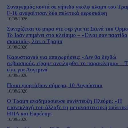
Συναγερμός κοντά σε γήπεδο γκολφ κλαμπ του Τρα
F-16 αναχαίτισαν δύο πολιτικά αεροσκάφη
10/08/2026
Συνεχίζεται το μπρα ντε φερ για τα Στενά του Ορμο
Το Ιράν επιμένει στο κλείσιμο – «Είναι σαν παρτίδα
σκακιού», λέει ο Τραμπ
10/08/2026
Καρυστιανού για αποχωρήσεις: «Δεν θα δεχθώ
εκβιασμούς, είχαμε αντιληφθεί το παρακίνημα» – Τ
είπε για Αυγερινό
10/08/2026
Ποιοι γιορτάζουν σήμερα, 10 Αυγούστου
10/08/2026
Ο Τραμπ αναδημοσίευσε συνέντευξη Πλεύρη: «Η
επανεκλογή του άλλαξε τη μεταναστευτική πολιτικ
ΗΠΑ και Ευρώπη»
10/08/2026