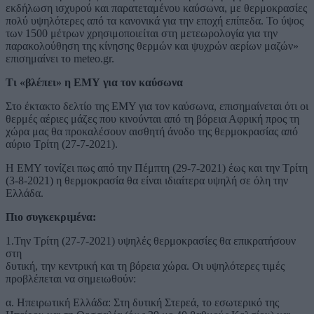
εκδήλωση ισχυρού και παρατεταμένου καύσωνα, με θερμοκρασίες
πολύ υψηλότερες από τα κανονικά για την εποχή επίπεδα. Το ύψος
των 1500 μέτρων χρησιμοποιείται στη μετεωρολογία για την
παρακολούθηση της κίνησης θερμών και ψυχρών αερίων μαζών»
επισημαίνει το meteo.gr.
Τι «βλέπει» η ΕΜΥ για τον καύσωνα
Στο έκτακτο δελτίο της ΕΜΥ για τον καύσωνα, επισημαίνεται ότι οι
θερμές αέριες μάζες που κινούνται από τη βόρεια Αφρική προς τη
χώρα μας θα προκαλέσουν αισθητή άνοδο της θερμοκρασίας από
αύριο Τρίτη (27-7-2021).
Η ΕΜΥ τονίζει πως από την Πέμπτη (29-7-2021) έως και την Τρίτη
(3-8-2021) η θερμοκρασία θα είναι ιδιαίτερα υψηλή σε όλη την
Ελλάδα.
Πιο συγκεκριμένα:
1.Την Τρίτη (27-7-2021) υψηλές θερμοκρασίες θα επικρατήσουν
στη
δυτική, την κεντρική και τη βόρεια χώρα. Οι υψηλότερες τιμές
προβλέπεται να σημειωθούν:
α. Ηπειρωτική Ελλάδα: Στη δυτική Στερεά, το εσωτερικό της