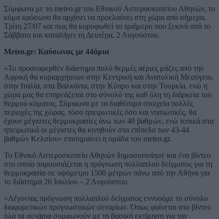
Σύμφωνα με το meteo.gr του Εθνικού Αστεροσκοπείου Αθηνών, το
κύμα καύσωνα θα αρχίσει να προελαύνει στη χώρα από σήμερα,
Τρίτη 27/07 και πως θα κορυφωθεί το τριήμερο που ξεκινά από το
Σάββατο και καταλήγει τη Δευτέρα, 2 Αυγούστου.
Meteo.gr: Καύσωνας με 44άρια
«Το προαναφερθέν διάστημα πολύ θερμές αέριες μάζες από την
Αφρική θα κυριαρχήσουν στην Κεντρική και Ανατολική Μεσόγειο,
στην Ιταλία, στα Βαλκάνια, στην Κύπρο και στην Τουρκία, ενώ η
χώρα μας θα επηρεάζεται στο σύνολό της καθ όλη τη διάρκεια του
θερμού κύματος. Σύμφωνα με τα διαθέσιμα στοιχεία πολλές
περιοχές της χώρας. τόσο ηπειρωτικές όσο και νησιωτικές, θα
έχουν μέγιστες θερμοκρασίες άνω των 40 βαθμών, ενώ τοπικά στα
ηπειρωτικά οι μέγιστες θα κινηθούν στα επίπεδα των 43-44
βαθμών Κελσίου» επισημαίνει η ομάδα του meteo.gr.
Το Εθνικό Αστεροσκοπείο Αθηνών δημοσιοποίησε και ένα βίντεο
στο οποίο παρουσιάζεται η πρόγνωση πολλαπλού δείγματος για τη
θερμοκρασία σε υψόμετρο 1500 μέτρων πάνω από την Αθήνα για
το διάστημα 26 Ιουλίου – 2 Αυγούστου.
«Λέγοντας πρόγνωση πολλαπλού δείγματος εννοούμε το σύνολο
διαφορετικών προγνωστικών σεναρίων. Όπως φαίνεται στο βίντεο
όλα τα σενάρια συμφωνούν με τη βασική εκτίμηση για την