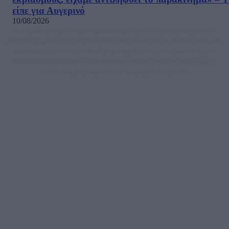
είπε για Αυγερινό
10/08/2026
Μία ομάδα έμπειρων δημοσιογράφων δημιούργησαν πριν μερικά χρόνια το
dailypost.gr, με στόχο την αντικειμενική ενημέρωση και την ανάλυση πίσω από
τους τίτλους των ειδήσεων. Μαζί με μια μαχητική δημοσιογραφική ομάδα,
αποκαλύπτουν πολιτικά και παραπολιτικά θέματα, γράφουν επωνύμως την
άποψη τους, με γνώμονα τον ενημερωμένο αναγνώστη.
DAILYPOST.GR – ΤΑΥΤΌΤΗΤΑ
Ιδιοκτήτρια εταιρεία: «ΝΟΗΣΙΣ ΙΚΕ»
Έδρα: Δήμος Αμαρουσίου Αττικής, Αγ. Αθανασίου αρ. 21, Τ.Κ. 15125
ΑΦΜ: 801093076, Δ.Ο.Υ.: ΚΕΦΟΔΕ ΑΤΤΙΚΗΣ, E-mail: press@dailypost.gr, Τηλ.
επικοινωνίας: 2108066997
Νόμιμος Εκπρόσωπος: Ζαχαρός Σταμάτης
Μέτοχοι: Ζαχαρός Σταμάτης, Κουβαράς Γεώργιος, ΥΠΗΡΕΣΙΕΣ ΠΡΟΗΓΜΕΝΗΣ
ΤΕΧΝΟΛΟΓΙΑΣ ΠΑΡΑΓΩΓΗΣ ΟΠΤΙΚΟΑΚΟΥΣΤΙΚΩΝ ΜΕΣΩΝ ΜΕΛΕΤΩΝ ΚΑΙ
ΠΑΡΟΧΗΣ ΥΠΗΡΕΣΙΩΝ PLD PLUS ΑΝΩΝ ΕΤΑΙΡΙΑ
Δικαιούχος του ονόματος τομέα (dailypost.gr): ΝΟΗΣΙΣ ΙΚΕ