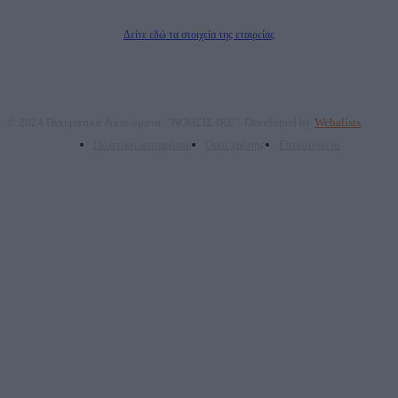
Διευθυντής/Διαχειριστής: Ζαχαρός Σταμάτης
Διευθυντής Σύνταξης: Ρενάτο Λέκκα
Δείτε εδώ τα στοιχεία της εταιρείας
© 2024 Πνευματικά δικαιώματα: "ΝΟΗΣΙΣ ΙΚΕ". Developed by
Webalists
Πολιτική απορρήτου
Όροι χρήσης
Επικοινωνία