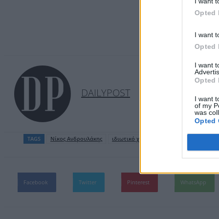
I want t
Opted 
I want t
Opted 
I want 
Advertis
Opted 
DAILYPOST
I want t
of my P
was col
Opted 
TAGS
Nίκος Ανδρουλάκης
ιδιωτικό χρέος
ΠΑΣΟΚ
Facebook
Twitter
Pinterest
WhatsApp