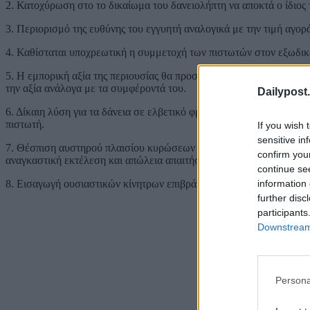
2. Κατοχύρωση στο το δικαίωμα του δανειολήπτη να αποκτά ο ίδιος τ
3. Περιορισμό της ευθύνης του εγγυητή αναλογικά με την τιμή αγορά
4. Καθίσταται υποχρεωτική η συμμετοχή των πιστωτών στον εξωδικ
5. Η εμπορική αξία της περιουσίας θα προσδιορίζεται από ανεξάρτητ
την αξία ανάλογα με τα συμφέροντά του.
Dailypost.
6. Δίκαιη λύση για τα δάνεια σε ελβετικό φράγκο, με μετακύλιση το
πιστωτή.
If you wish 
sensitive in
7. Θέσπιση αυστηρού πλαισίου κυρώσεων για καταχρηστικές συμπερι
confirm you
αναγκαστική εκτέλεση και απώλεια απαιτήσεων από τόκους υπερημε
continue se
information 
8. Εισαγωγή ουσιαστικών κίνητρων επιβράβευσης για τους συνεπείς
further disc
participants
Downstream 
Persona