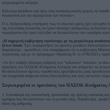
συγκεκριμένα ανέφερε.
Κάλεσμα απηύθυνε και προς τους καταναλωτικούς φορείς να τοποθετ
δικαιοσύνη και την αξιοπρέπεια των πολιτών».
Ο κ. Ανδρουλάκης επισήμανε πως το ιδιωτικό χρέος έχει εξελιχθεί σ
της τελευταίας δεκαετίας να έχουν αποτύχει παταγωδώς να δώσουν 
συμφέροντα είτε γιατί επέλεξαν να διευκολύνουν την εκποίηση περ
«Η σημερινή κυβέρνηση ταυτίστηκε με τη μεγαλύτερη αναδιανο
ξένων funds
. Έχει περιφρονήσει τις αγωνίες χιλιάδων δανειοληπτών
διαχείρισης», προσέθεσε ενώ υπογράμμισε ότι η κυβέρνηση Μητσοτ
περιουσίας, και με το πρόγραμμα «Ηρακλής ΙΙ» (ν.4799/2021), παρέ
«Αν δεν υπάρξει βιώσιμη ρύθμιση των ”κόκκινων” δανείων, το ιδιω
πρόεδρος του ΠΑΣΟΚ-Κινήματος Αλλαγής και ανήγγειλε τις δεσμε
θα αποτελέσουν άμεσες νομοθετικές πρωτοβουλίες μιας προοδευτικ
την ισορροπία ανάμεσα στους δανειολήπτες και τους πιστωτές» σημ
Συγκεκριμένα οι προτάσεις του ΠΑΣΟΚ-Κινήματος Α
1. Επαναφορά της ουσιαστικής προστασίας της πρώτης κατοικίας και 
κριτήρια που θα καλύπτουν και τη μεσαία τάξη. Παράλληλα, προβλέ
δόση της ρύθμισης.