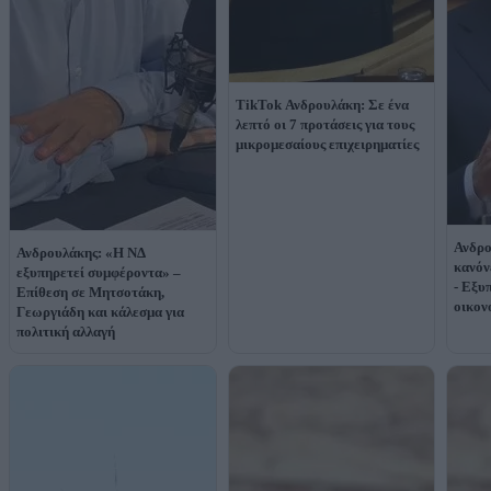
TikTok Ανδρουλάκη: Σε ένα
λεπτό οι 7 προτάσεις για τους
μικρομεσαίους επιχειρηματίες
Ανδρο
Ανδρουλάκης: «Η ΝΔ
κανόν
εξυπηρετεί συμφέροντα» –
- Εξυ
Επίθεση σε Μητσοτάκη,
οικον
Γεωργιάδη και κάλεσμα για
πολιτική αλλαγή