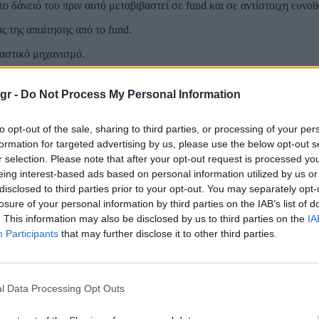
ο δάνειό του πριν αυτό μεταβιβαστεί σε fund και σε αντίστοιχη ευνοϊκ
ς της απαίτησης από το fund.
αστικό μηχανισμό.
ο πιστοποιημένο εκτιμητή και όχι από τον ίδιο τον πιστωτή, που σήμε
gr -
Do Not Process My Personal Information
υ μεγαλύτερου μέρους (2/3) της επιβάρυνσης από τη μεταβολή της ισοτ
to opt-out of the sale, sharing to third parties, or processing of your per
formation for targeted advertising by us, please use the below opt-out s
φορές των servicers, με πρόστιμα, αστικές κυρώσεις, περιορισμούς 
r selection. Please note that after your opt-out request is processed y
ρίας.
eing interest-based ads based on personal information utilized by us or
disclosed to third parties prior to your opt-out. You may separately opt-
 δανειολήπτες,
losure of your personal information by third parties on the IAB’s list of
. This information may also be disclosed by us to third parties on the
IA
Participants
that may further disclose it to other third parties.
l Data Processing Opt Outs