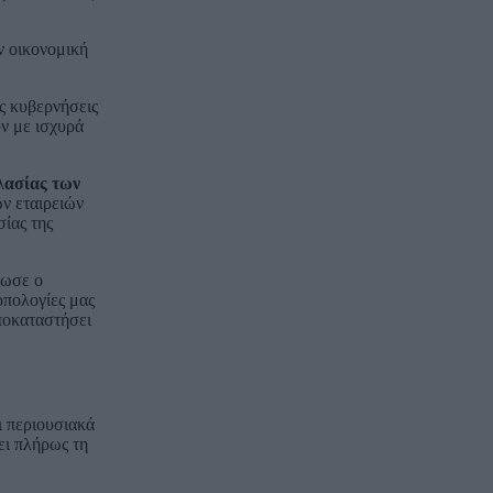
ν οικονομική
ις κυβερνήσεις
ν με ισχυρά
λασίας των
ων εταιρειών
ίας της
ρωσε ο
οπολογίες μας
ποκαταστήσει
ι περιουσιακά
ει πλήρως τη