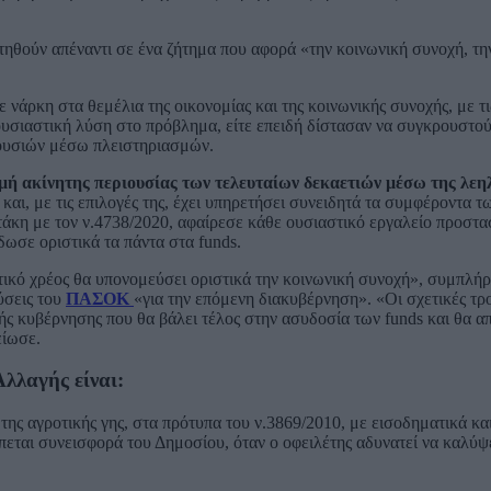
ηθούν απέναντι σε ένα ζήτημα που αφορά «την κοινωνική συνοχή, τη
ε νάρκη στα θεμέλια της οικονομίας και της κοινωνικής συνοχής, με τ
ουσιαστική λύση στο πρόβλημα, είτε επειδή δίστασαν να συγκρουστού
ιουσιών μέσω πλειστηριασμών.
μή ακίνητης περιουσίας των τελευταίων δεκαετιών μέσω της λεη
 και, με τις επιλογές της, έχει υπηρετήσει συνειδητά τα συμφέροντα τ
άκη με τον ν.4738/2020, αφαίρεσε κάθε ουσιαστικό εργαλείο προστασ
δωσε οριστικά τα πάντα στα funds.
τικό χρέος θα υπονομεύσει οριστικά την κοινωνική συνοχή», συμπλή
ύσεις του
ΠΑΣΟΚ
«για την επόμενη διακυβέρνηση». «Οι σχετικές τρ
ής κυβέρνησης που θα βάλει τέλος στην ασυδοσία των funds και θα α
είωσε.
λλαγής είναι:
της αγροτικής γης, στα πρότυπα του ν.3869/2010, με εισοδηματικά κα
πεται συνεισφορά του Δημοσίου, όταν ο οφειλέτης αδυνατεί να καλύψ