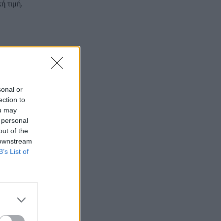
ή τιμή.
ρα αυξομειώνει
ιμίας στον
sonal or
ection to
στην
ou may
 personal
out of the
 downstream
B’s List of