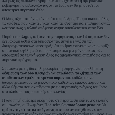
πλήρως τις «κόκκινες γραμμές» που είχε θέσει η αμερικανική
κυβέρνηση, διασφαλίζοντας ότι το Ιράν δεν θα μπορέσει να
αποκτήσει πυρηνικό όπλο.
Ο ίδιος αξιωματούχος τόνισε ότι ο πρόεδρος Τραμπ άκουσε όλες
τις απόψεις που κατατέθηκαν κατά τις συζητήσεις, επισημαίνοντας
ωστόσο πως η τελική απόφαση ανήκε αποκλειστικά στον ίδιο.
Παρότι το
πλήρες κείμενο της συμφωνίας των 14 σημείων
δεν
έχει ακόμη δοθεί στη δημοσιότητα, πηγή με γνώση των
διαπραγματεύσεων υποστήριξε ότι το Ιράν φαίνεται να αποκομίζει
σημαντικά οφέλη από το προκαταρκτικό μνημόνιο, εκτός εάν
αποδεχθεί σε τελική φάση όλες τις αμερικανικές απαιτήσεις για το
πυρηνικό πρόγραμμα.
Σύμφωνα με τις ίδιες πληροφορίες, η συμφωνία προβλέπει τη
δέσμευση των δύο πλευρών να επιλύσουν το ζήτημα των
αποθεμάτων εμπλουτισμένου ουρανίου
, καθώς και να
διαπραγματευτούν το μελλοντικό καθεστώς εμπλουτισμού και
άλλα θέματα που σχετίζονται με τις πυρηνικές ανάγκες του Ιράν
στο πλαίσιο μιας οριστικής συμφωνίας.
Η ίδια πηγή ανέφερε ακόμη ότι, σε περίπτωση επίτευξης τελικής
συμφωνίας, οι Ηνωμένες Πολιτείες θα
αποσύρουν μέσα σε 30
ημέρες τις στρατιωτικές δυνάμεις
που αναπτύχθηκαν στην
περιοχή κατά τη διάρκεια των επιχειρήσεων εναντίον του Ιράν, ενώ