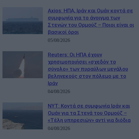
Axios: ΗΠΑ, Ιράν και Ομάν κοντά σε
συμφωνία για το άνοιγμα των
Στενών του Ορμούζ – Ποιοι είναι οι
βασικοί όροι
05/08/2026
Reuters: Οι ΗΠΑ έχουν
χρησιμοποιήσει «σχεδόν το
σύνολο» των πυραύλων μεγάλου
βεληνεκούς στον πόλεμο με το
Ιράν
04/08/2026
NYT: Κοντά σε συμφωνία Ιράν και
Ομάν για τα Στενά του Ορμούζ –
«Τέλη υπηρεσιών» αντί για διόδια
04/08/2026