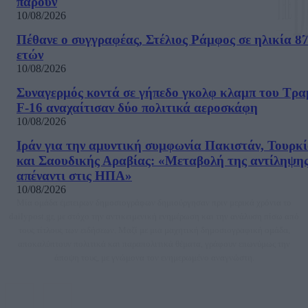
πάρουν
10/08/2026
Πέθανε ο συγγραφέας, Στέλιος Ράμφος σε ηλικία 8
ετών
10/08/2026
Συναγερμός κοντά σε γήπεδο γκολφ κλαμπ του Τρα
F-16 αναχαίτισαν δύο πολιτικά αεροσκάφη
10/08/2026
Ιράν για την αμυντική συμφωνία Πακιστάν, Τουρκί
και Σαουδικής Αραβίας: «Μεταβολή της αντίληψη
απέναντι στις ΗΠΑ»
10/08/2026
Μία ομάδα έμπειρων δημοσιογράφων δημιούργησαν πριν μερικά χρόνια το
dailypost.gr, με στόχο την αντικειμενική ενημέρωση και την ανάλυση πίσω από
τους τίτλους των ειδήσεων. Μαζί με μια μαχητική δημοσιογραφική ομάδα,
αποκαλύπτουν πολιτικά και παραπολιτικά θέματα, γράφουν επωνύμως την
άποψη τους, με γνώμονα τον ενημερωμένο αναγνώστη.