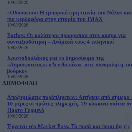
10/08/2026
«Οδύσσεια»: Η εμπορικότερη ταινία του Νόλαν και
πιο κερδοφόρα στην ιστορία του IMAX
10/08/2026
Forbes: Οι καλύτεροι προορισμοί στον κόσμο για
συνταξιοδότηση – Ανάμεσά τους 4 ελληνικοί
10/08/2026
Χριστοδουλάκης για το δημοσίευμα της
«Δημοκρατίας»: «Δεν θα κάνω ποτέ συνομιλητή το
βούρκο»
10/08/2026
ΔΗΜΟΦΙΛΗ
Αποζημιώσεις πυρόπληκτων: Αιτήσεις από σήμερα 
10 μέρες οι πρώτες πληρωμές, 79 κόκκινα σπίτια σ
Πόρτο Γερμενό
10/08/2026
Έρχεται νέο Market Pass: Τα ποσά και ποιοι θα το