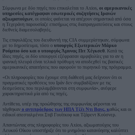
Σύμφωνα με δύο πηγές που επικαλείται το Axios,
οι αμερικανικές
υπηρεσίες κατέγραψαν εσωτερικές συζητήσεις Ιρανών
αξιωματούχων
, οι οποίες φαίνεται να απέχουν σημαντικά από όσα
η Τεχεράνη παρουσίαζε επισήμως στις διαπραγματεύσεις και στους
διεθνείς διαμεσολαβητές.
Τις επιφυλάξεις του διευθυντή της CIA συμμερίστηκαν, σύμφωνα
με το δημοσίευμα, τόσο ο
υπουργός Εξωτερικών Μάρκο
Ρούμπιο όσο και ο υπουργός Άμυνας Πιτ Χέγκσεθ
. Κατά τις
ίδιες πηγές, οι δύο υπουργοί εξέφρασαν αμφιβολίες για το αν η
ιρανική πλευρά είναι τελικά πρόθυμη να αποδεχθεί τις βασικές
αμερικανικές απαιτήσεις που αφορούν το πυρηνικό της πρόγραμμα.
«Οι πληροφορίες που έχουμε στη διάθεσή μας δείχνουν ότι οι
πραγματικές προθέσεις του Ιράν δεν συμβαδίζουν με τις
δεσμεύσεις που περιλαμβάνονται στη συμφωνία», ανέφερε
χαρακτηριστικά μία από τις πηγές.
Αντίθετα, υπέρ της προώθησης της συμφωνίας φέρονται να
τάχθηκαν
ο αντιπρόεδρος των ΗΠΑ Τζέι Ντι Βανς, κ
αθώς και οι
ειδικοί απεσταλμένοι Στιβ Γουίτκοφ και Τζάρεντ Κούσνερ.
Απαντώντας στις πληροφορίες του Axios, αξιωματούχος του
Λευκού Οίκου υποστήριξε ότι το μνημόνιο κατανόησης καλύπτει