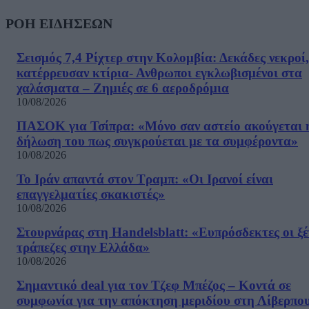
ΡΟΗ ΕΙΔΗΣΕΩΝ
Σεισμός 7,4 Ρίχτερ στην Κολομβία: Δεκάδες νεκροί,
κατέρρευσαν κτίρια- Ανθρωποι εγκλωβισμένοι στα
χαλάσματα – Ζημιές σε 6 αεροδρόμια
10/08/2026
ΠΑΣΟΚ για Τσίπρα: «Μόνο σαν αστείο ακούγεται 
δήλωση του πως συγκρούεται με τα συμφέροντα»
10/08/2026
Το Ιράν απαντά στον Τραμπ: «Οι Ιρανοί είναι
επαγγελματίες σκακιστές»
10/08/2026
Στουρνάρας στη Handelsblatt: «Ευπρόσδεκτες οι ξέ
τράπεζες στην Ελλάδα»
10/08/2026
Σημαντικό deal για τον Τζεφ Μπέζος – Κοντά σε
συμφωνία για την απόκτηση μεριδίου στη Λίβερπο