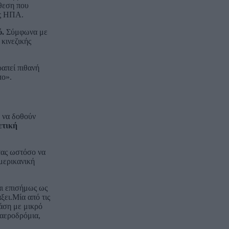
άθεση που
ις ΗΠΑ.
ύ.
Σύμφωνα με
κινεζικής
ραπεί πιθανή
πο».
ο να δοθούν
ετική
τας ωστόσο να
μερικανική
αι επισήμως ως
ξει.Μία από τις
άση με μικρό
 αεροδρόμια,