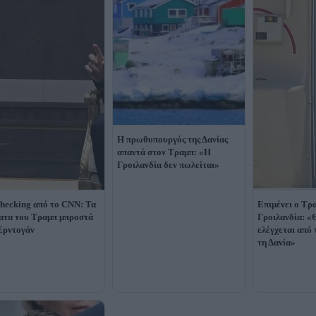
Η πρωθυπουργός της Δανίας
απαντά στον Τραμπ: «Η
Γροιλανδία δεν πωλείται»
checking από το CNN: Τα
Επιμένει ο Τρα
ατα του Τραμπ μπροστά
Γροιλανδία: «
Ερντογάν
ελέγχεται από 
τη Δανία»