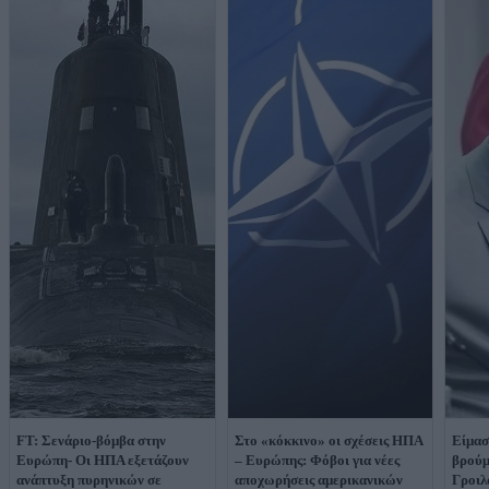
FT: Σενάριο-βόμβα στην
Στο «κόκκινο» οι σχέσεις ΗΠΑ
Είμασ
Ευρώπη- Οι ΗΠΑ εξετάζουν
– Ευρώπης: Φόβοι για νέες
βρούμ
ανάπτυξη πυρηνικών σε
αποχωρήσεις αμερικανικών
Γροιλ