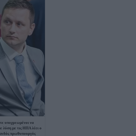
τε υποχρεωμένοι να
ε λύση με τις ΗΠΑ λέει ο
ανδός πρωθυπουργός