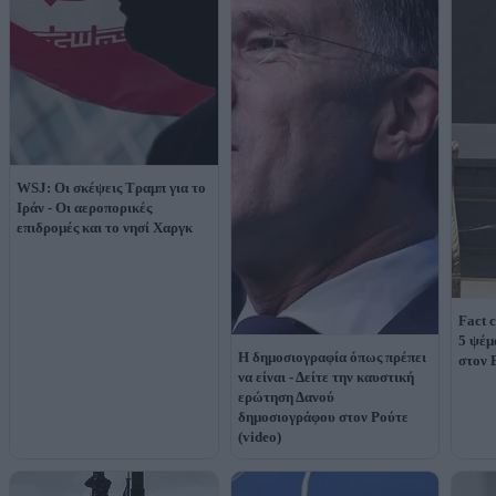
WSJ: Οι σκέψεις Τραμπ για το
Ιράν - Οι αεροπορικές
επιδρομές και το νησί Χαργκ
Fact 
5 ψέμ
Η δημοσιογραφία όπως πρέπει
στον 
να είναι - Δείτε την καυστική
ερώτηση Δανού
δημοσιογράφου στον Ρούτε
(video)