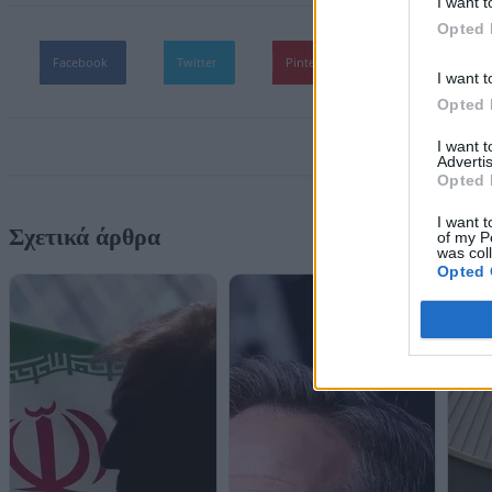
I want t
Opted 
Facebook
Twitter
Pinterest
WhatsApp
I want t
Opted 
I want 
Advertis
Opted 
I want t
Σχετικά άρθρα
of my P
was col
Opted 