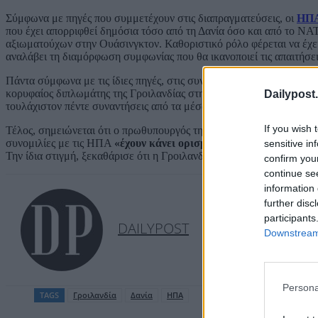
Σύμφωνα με πηγές που συμμετέχουν στις διαπραγματεύσεις, οι
ΗΠ
που έχει απορριφθεί δημόσια τόσο από τη Δανία όσο και από το ΝΑΤ
αξιωματούχων στην Ουάσινγκτον. Καθοριστικό ρόλο φέρεται να έχει
αναλάβει τη διαμόρφωση συμφωνίας που θα ικανοποιεί τις απαιτήσει
Πάντα σύμφωνα με τις ίδιες πηγές, στις συναντήσεις συμμετέχουν,
κορυφαίος διπλωμάτης της Γροιλανδίας στην Ουάσινγκτον, Γιάκομπ 
Dailypost.
τουλάχιστον πέντε συναντήσεις από τα μέσα Ιανουαρίου.
If you wish 
Τέλος, σημειώνεται ότι ο πρωθυπουργός της Γροιλανδίας, Γενς Φρέ
συνομιλίες με τις ΗΠΑ
«έχουν κάνει ορισμένα βήματα προς τη 
sensitive in
Την ίδια στιγμή, ξεκαθάρισε ότι η Γροιλανδία δεν πρόκειται να απο
confirm you
continue se
information 
further disc
participants
DAILYPOST
Downstream 
Persona
TAGS
Γροιλανδία
Δανία
ΗΠΑ