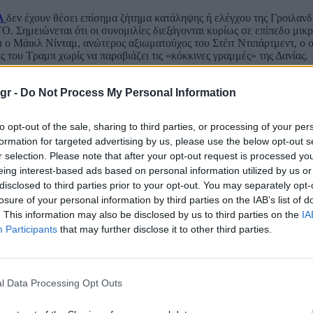
Α
δεν έχουν θέσει επίσημα ζήτημα κατάληψης ή ελέγχου της Γροιλανδ
Ο. Σημειώνεται ότι οι συνομιλίες διεξάγονται κυρίως σε επίπεδο μικ
 ο Μάικλ Νίνταμ, ανώτερος αξιωματούχος του Στέιτ Ντιπάρτμεντ, ο ο
ς του Τραμπ χωρίς να παραβιάζει τις «κόκκινες γραμμές» της Δανίας.
 μεταξύ άλλων, ο Δανός πρέσβης στις ΗΠΑ, Γέσπερ Μέλερ Σόρενσεν, 
Ισμπόσετσεν. Σύμφωνα με τις ίδιες πηγές, οι δύο πλευρές έχουν πρα
gr -
Do Not Process My Personal Information
to opt-out of the sale, sharing to third parties, or processing of your per
ντερικ Νίλσεν, δήλωσε σε Σύνοδο για τη Δημοκρατία στην Κοπεγχάγη 
σωστή κατεύθυνση»
, επισημαίνοντας πάντως ότι οι επαφές παραμένουν
formation for targeted advertising by us, please use the below opt-out s
δεχθεί οποιαδήποτε αμφισβήτηση της κυριαρχίας της.
r selection. Please note that after your opt-out request is processed y
eing interest-based ads based on personal information utilized by us or
disclosed to third parties prior to your opt-out. You may separately opt-
losure of your personal information by third parties on the IAB’s list of
. This information may also be disclosed by us to third parties on the
IA
Participants
that may further disclose it to other third parties.
l Data Processing Opt Outs