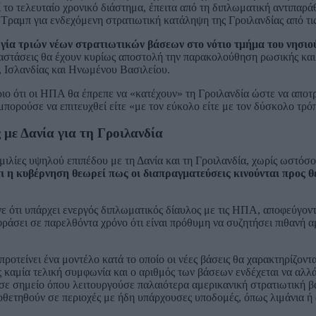
ί το τελευταίο χρονικό διάστημα, έπειτα από τη διπλωματική αντιπαρ
Τραμπ για ενδεχόμενη στρατιωτική κατάληψη της Γροιλανδίας από τ
γία τριών νέων στρατιωτικών βάσεων στο νότιο τμήμα του νησιο
αταστάσεις θα έχουν κυρίως αποστολή την παρακολούθηση ρωσικής και 
, Ισλανδίας και Ηνωμένου Βασιλείου.
ριο ότι οι ΗΠΑ θα έπρεπε να «κατέχουν» τη Γροιλανδία ώστε να αποτ
 μπορούσε να επιτευχθεί είτε «με τον εύκολο είτε με τον δύσκολο τρό
 με Δανία για τη Γροιλανδία
μιλίες υψηλού επιπέδου με τη Δανία και τη Γροιλανδία, χωρίς ωστόσ
 η κυβέρνηση θεωρεί πως οι διαπραγματεύσεις κινούνται προς θ
ε ότι υπάρχει ενεργός διπλωματικός δίαυλος με τις ΗΠΑ, αποφεύγον
ράσει σε παρελθόντα χρόνο ότι είναι πρόθυμη να συζητήσει πιθανή α
ροτείνει ένα μοντέλο κατά το οποίο οι νέες βάσεις θα χαρακτηρίζοντ
 καμία τελική συμφωνία και ο αριθμός των βάσεων ενδέχεται να αλλά
 σε σημείο όπου λειτουργούσε παλαιότερα αμερικανική στρατιωτική β
ποθετηθούν σε περιοχές με ήδη υπάρχουσες υποδομές, όπως λιμάνια ή