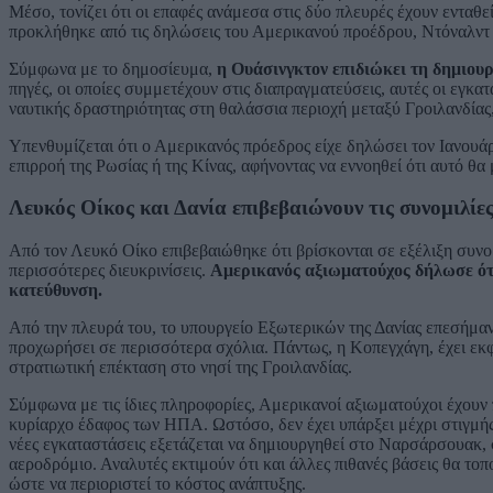
Μέσο, τονίζει ότι οι επαφές ανάμεσα στις δύο πλευρές έχουν ενταθε
προκλήθηκε από τις δηλώσεις του Αμερικανού προέδρου, Ντόναλντ 
Σύμφωνα με το δημοσίευμα,
η Ουάσινγκτον επιδιώκει τη δημιουρ
πηγές, οι οποίες συμμετέχουν στις διαπραγματεύσεις, αυτές οι εγκ
ναυτικής δραστηριότητας στη θαλάσσια περιοχή μεταξύ Γροιλανδίας
Υπενθυμίζεται ότι ο Αμερικανός πρόεδρος είχε δηλώσει τον Ιανουά
επιρροή της Ρωσίας ή της Κίνας, αφήνοντας να εννοηθεί ότι αυτό θα
Λευκός Οίκος και Δανία επιβεβαιώνουν τις συνομιλίες
Από τον Λευκό Οίκο επιβεβαιώθηκε ότι βρίσκονται σε εξέλιξη συνο
περισσότερες διευκρινίσεις.
Αμερικανός αξιωματούχος δήλωσε ότι
κατεύθυνση.
Από την πλευρά του, το υπουργείο Εξωτερικών της Δανίας επεσήμαν
προχωρήσει σε περισσότερα σχόλια. Πάντως, η Κοπεγχάγη, έχει εκφ
στρατιωτική επέκταση στο νησί της Γροιλανδίας.
Σύμφωνα με τις ίδιες πληροφορίες, Αμερικανοί αξιωματούχοι έχουν π
κυρίαρχο έδαφος των ΗΠΑ. Ωστόσο, δεν έχει υπάρξει μέχρι στιγμής
νέες εγκαταστάσεις εξετάζεται να δημιουργηθεί στο Ναρσάρσουακ,
αεροδρόμιο. Αναλυτές εκτιμούν ότι και άλλες πιθανές βάσεις θα το
ώστε να περιοριστεί το κόστος ανάπτυξης.