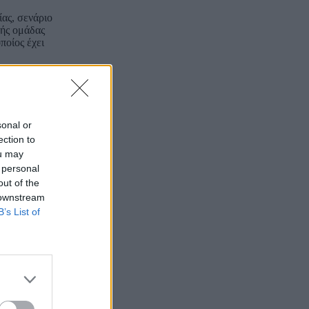
ίας, σενάριο
ρής ομάδας
ποίος έχει
και ο
γματοποιήσει
sonal or
ότι οι
 σε εξέλιξη.
ection to
ou may
 personal
out of the
 downstream
B’s List of