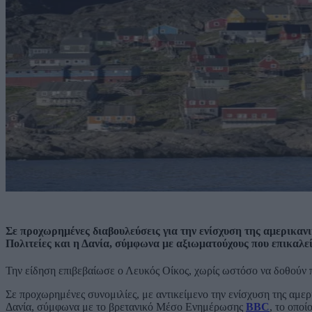
Σε προχωρημένες διαβουλεύσεις για την ενίσχυση της αμερικαν
Πολιτείες και η Δανία, σύμφωνα με αξιωματούχους που επικαλε
Την είδηση επιβεβαίωσε ο Λευκός Οίκος, χωρίς ωστόσο να δοθούν π
Σε προχωρημένες συνομιλίες, με αντικείμενο την ενίσχυση της αμερ
Δανία, σύμφωνα με το βρετανικό Μέσο Ενημέρωσης
BBC
, το οπο