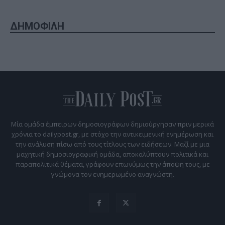
ΔΗΜΟΦΙΛΗ
Μία ομάδα έμπειρων δημοσιογράφων δημιούργησαν πριν μερικά
χρόνια το dailypost.gr, με στόχο την αντικειμενική ενημέρωση και
την ανάλυση πίσω από τους τίτλους των ειδήσεων. Μαζί με μια
μαχητική δημοσιογραφική ομάδα, αποκαλύπτουν πολιτικά και
παραπολιτικά θέματα, γράφουν επωνύμως την άποψη τους, με
γνώμονα τον ενημερωμένο αναγνώστη.