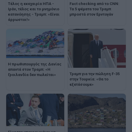
Τέλος η εκεχειρία ΗΠΑ -
Fact checking από το CNN:
Ιράν, τέλος και το μνημόνιο
Τα 5 ψέματα του Τραμπ
κατανόησης - Τραμπ: «Είναι
μπροστά στον Ερντογάν
άρρωστοι!»
Η πρωθυπουργός της Δανίας
απαντά στον Τραμπ: «Η
Τραμπ για την πώληση F-35
Γροιλανδία δεν πωλείται»
στην Τουρκία: «Θα το
εξετάσουμε»