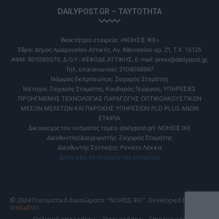
DAILYPOST.GR – ΤΑΥΤΌΤΗΤΑ
Ιδιοκτήτρια εταιρεία: «ΝΟΗΣΙΣ ΙΚΕ»
Έδρα: Δήμος Αμαρουσίου Αττικής, Αγ. Αθανασίου αρ. 21, Τ.Κ. 15125
ΑΦΜ: 801093076, Δ.Ο.Υ.: ΚΕΦΟΔΕ ΑΤΤΙΚΗΣ, E-mail: press@dailypost.gr,
Τηλ. επικοινωνίας: 2108066997
Νόμιμος Εκπρόσωπος: Ζαχαρός Σταμάτης
Μέτοχοι: Ζαχαρός Σταμάτης, Κουβαράς Γεώργιος, ΥΠΗΡΕΣΙΕΣ
ΠΡΟΗΓΜΕΝΗΣ ΤΕΧΝΟΛΟΓΙΑΣ ΠΑΡΑΓΩΓΗΣ ΟΠΤΙΚΟΑΚΟΥΣΤΙΚΩΝ
ΜΕΣΩΝ ΜΕΛΕΤΩΝ ΚΑΙ ΠΑΡΟΧΗΣ ΥΠΗΡΕΣΙΩΝ PLD PLUS ΑΝΩΝ
ΕΤΑΙΡΙΑ
Δικαιούχος του ονόματος τομέα (dailypost.gr): ΝΟΗΣΙΣ ΙΚΕ
Διευθυντής/Διαχειριστής: Ζαχαρός Σταμάτης
Διευθυντής Σύνταξης: Ρενάτο Λέκκα
Δείτε εδώ τα στοιχεία της εταιρείας
© 2024 Πνευματικά δικαιώματα: "ΝΟΗΣΙΣ ΙΚΕ". Developed by
Webalists