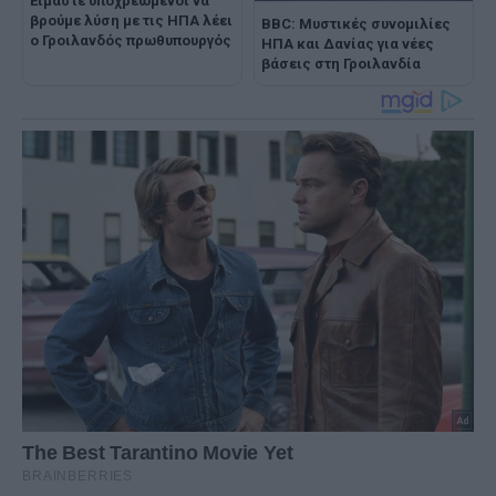
Είμαστε υποχρεωμένοι να
βρούμε λύση με τις ΗΠΑ λέει
BBC: Μυστικές συνομιλίες
ο Γροιλανδός πρωθυπουργός
ΗΠΑ και Δανίας για νέες
βάσεις στη Γροιλανδία