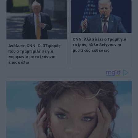
CNN: Άλλα λέει ο Τραμπ για
το Ιράν, άλλα δείχνουν οι
Ανάλυση CNN: Οι 37 φορές
μυστικές εκθέσεις
που ο Τραμπ μίλησε για
συμφωνία με το Ιράν και
έπεσε έξω