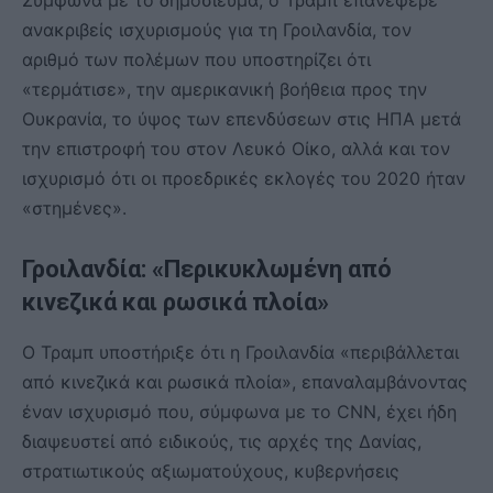
Σύμφωνα με το δημοσίευμα, ο Τραμπ επανέφερε
ανακριβείς ισχυρισμούς για τη Γροιλανδία, τον
αριθμό των πολέμων που υποστηρίζει ότι
«τερμάτισε», την αμερικανική βοήθεια προς την
Ουκρανία, το ύψος των επενδύσεων στις ΗΠΑ μετά
την επιστροφή του στον Λευκό Οίκο, αλλά και τον
ισχυρισμό ότι οι προεδρικές εκλογές του 2020 ήταν
«στημένες».
Γροιλανδία: «Περικυκλωμένη από
κινεζικά και ρωσικά πλοία»
Ο Τραμπ υποστήριξε ότι η Γροιλανδία «περιβάλλεται
από κινεζικά και ρωσικά πλοία», επαναλαμβάνοντας
έναν ισχυρισμό που, σύμφωνα με το CNN, έχει ήδη
διαψευστεί από ειδικούς, τις αρχές της Δανίας,
στρατιωτικούς αξιωματούχους, κυβερνήσεις