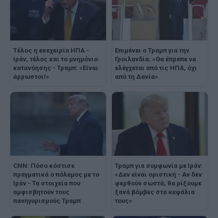
Τέλος η εκεχειρία ΗΠΑ -
Επιμένει ο Τραμπ για την
Ιράν, τέλος και το μνημόνιο
Γροιλανδία: «Θα έπρεπε να
κατανόησης - Τραμπ: «Είναι
ελέγχεται από τις ΗΠΑ, όχι
άρρωστοι!»
από τη Δανία»
CNN: Πόσο κόστισε
Τραμπ για συμφωνία με Ιράν:
πραγματικά ο πόλεμος με το
«Δεν είναι οριστική - Αν δεν
Ιράν - Τα στοιχεία που
φερθούν σωστά, θα ρίξουμε
αμφισβητούν τους
ξανά βόμβες στα κεφάλια
πανηγυρισμούς Τραμπ
τους»