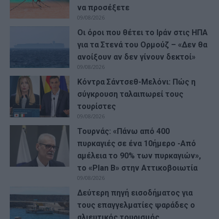
να προσέξετε
09/08/2026
Οι όροι που θέτει το Ιράν στις ΗΠΑ
για τα Στενά του Ορμούζ – «Δεν θα
ανοίξουν αν δεν γίνουν δεκτοί»
09/08/2026
Κόντρα Σάντσεθ-Μελόνι: Πώς η
σύγκρουση ταλαιπωρεί τους
τουρίστες
09/08/2026
Τουρνάς: «Πάνω από 400
πυρκαγιές σε ένα 10ήμερο -Από
αμέλεια το 90% των πυρκαγιών»,
το «Plan B» στην Αττικοβοιωτία
09/08/2026
Δεύτερη πηγή εισοδήματος για
τους επαγγελματίες ψαράδες ο
αλιευτικός τουρισμός