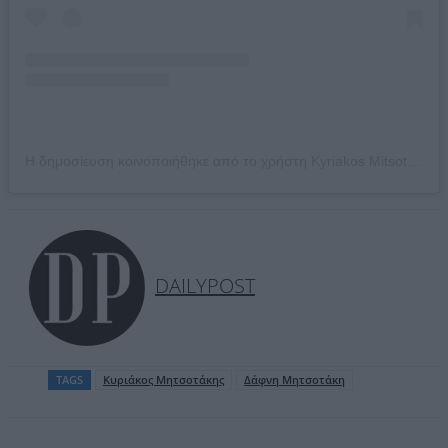
Η δημοσίευση κοινοποιήθηκε από το χρήστη Kyriakos Mitsotakis (@kyriakos_)
DAILYPOST
TAGS
Kυριάκος Μητσοτάκης
Δάφνη Μητσοτάκη