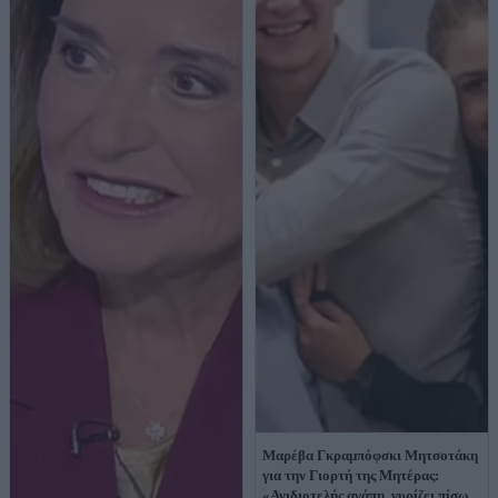
Μαρέβα Γκραμπόφσκι Μητσοτάκη
για την Γιορτή της Μητέρας:
«Ανιδιοτελής αγάπη, γυρίζει πίσω