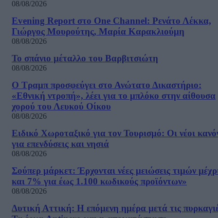
08/08/2026
Evening Report στο One Channel: Ρενάτο Λέκκα,
Γιώργος Μουρούτης, Μαρία Καρακλιούμη
08/08/2026
Το σπάνιο μέταλλο του Βαρβιτσιώτη
08/08/2026
Ο Τραμπ προσφεύγει στο Ανώτατο Δικαστήριο:
«Εθνική ντροπή», λέει για το μπλόκο στην αίθουσα
χορού του Λευκού Οίκου
08/08/2026
Ειδικό Χωροταξικό για τον Τουρισμό: Οι νέοι κανό
για επενδύσεις και νησιά
08/08/2026
Σούπερ μάρκετ: Έρχονται νέες μειώσεις τιμών μέχρ
και 7% για έως 1.100 κωδικούς προϊόντων»
08/08/2026
Δυτική Αττική: Η επόμενη ημέρα μετά τις πυρκαγιέ