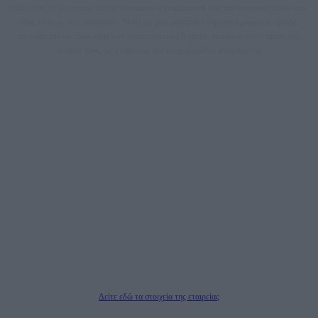
dailypost.gr, με στόχο την αντικειμενική ενημέρωση και την ανάλυση πίσω από
τους τίτλους των ειδήσεων. Μαζί με μια μαχητική δημοσιογραφική ομάδα,
αποκαλύπτουν πολιτικά και παραπολιτικά θέματα, γράφουν επωνύμως την
άποψη τους, με γνώμονα τον ενημερωμένο αναγνώστη.
DAILYPOST.GR – ΤΑΥΤΌΤΗΤΑ
Ιδιοκτήτρια εταιρεία: «ΝΟΗΣΙΣ ΙΚΕ»
Έδρα: Δήμος Αμαρουσίου Αττικής, Αγ. Αθανασίου αρ. 21, Τ.Κ. 15125
ΑΦΜ: 801093076, Δ.Ο.Υ.: ΚΕΦΟΔΕ ΑΤΤΙΚΗΣ, E-mail: press@dailypost.gr, Τηλ.
επικοινωνίας: 2108066997
Νόμιμος Εκπρόσωπος: Ζαχαρός Σταμάτης
Μέτοχοι: Ζαχαρός Σταμάτης, Κουβαράς Γεώργιος, ΥΠΗΡΕΣΙΕΣ ΠΡΟΗΓΜΕΝΗΣ
ΤΕΧΝΟΛΟΓΙΑΣ ΠΑΡΑΓΩΓΗΣ ΟΠΤΙΚΟΑΚΟΥΣΤΙΚΩΝ ΜΕΣΩΝ ΜΕΛΕΤΩΝ ΚΑΙ
ΠΑΡΟΧΗΣ ΥΠΗΡΕΣΙΩΝ PLD PLUS ΑΝΩΝ ΕΤΑΙΡΙΑ
Δικαιούχος του ονόματος τομέα (dailypost.gr): ΝΟΗΣΙΣ ΙΚΕ
Διευθυντής/Διαχειριστής: Ζαχαρός Σταμάτης
Διευθυντής Σύνταξης: Ρενάτο Λέκκα
Δείτε εδώ τα στοιχεία της εταιρείας