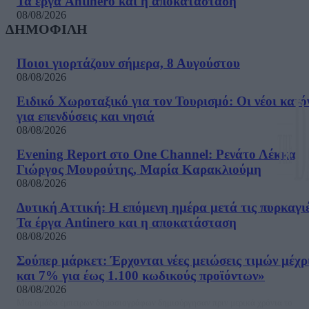
Τα έργα Antinero και η αποκατάσταση
08/08/2026
ΔΗΜΟΦΙΛΗ
Ποιοι γιορτάζουν σήμερα, 8 Αυγούστου
08/08/2026
Ειδικό Χωροταξικό για τον Τουρισμό: Οι νέοι κανό
για επενδύσεις και νησιά
08/08/2026
Evening Report στο One Channel: Ρενάτο Λέκκα,
Γιώργος Μουρούτης, Μαρία Καρακλιούμη
08/08/2026
Δυτική Αττική: Η επόμενη ημέρα μετά τις πυρκαγιέ
Τα έργα Antinero και η αποκατάσταση
08/08/2026
Σούπερ μάρκετ: Έρχονται νέες μειώσεις τιμών μέχρ
και 7% για έως 1.100 κωδικούς προϊόντων»
08/08/2026
Μία ομάδα έμπειρων δημοσιογράφων δημιούργησαν πριν μερικά χρόνια το