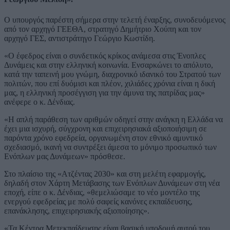
Ο υπουργός παρέστη σήμερα στην τελετή έναρξης, συνοδευόμενος
από τον αρχηγό ΓΕΕΘΑ, στρατηγό Δημήτριο Χούπη και τον
αρχηγό ΓΕΣ, αντιστράτηγο Γεώργιο Κωστίδη.
«Ο έφεδρος είναι ο συνδετικός κρίκος ανάμεσα στις Ένοπλες
Δυνάμεις και στην ελληνική κοινωνία. Ενσαρκώνει το απόλυτο,
κατά την ταπεινή μου γνώμη, διαχρονικό ιδανικό του Στρατού των
πολιτών, που επί δυόμισι και πλέον, χιλιάδες χρόνια είναι η δική
μας, η ελληνική προσέγγιση για την άμυνα της πατρίδας μας»
ανέφερε ο κ. Δένδιας.
«Η απλή παράθεση των αριθμών οδηγεί στην ανάγκη η Ελλάδα να
έχει μια ισχυρή, σύγχρονη και επιχειρησιακά αξιοποιήσιμη σε
παρόντα χρόνο εφεδρεία, οργανωμένη στον εθνικό αμυντικό
σχεδιασμό, ικανή να συντρέξει άμεσα το μόνιμο προσωπικό των
Ενόπλων μας Δυνάμεων» πρόσθεσε.
Στο πλαίσιο της «Ατζέντας 2030» και στη μελέτη εφαρμογής,
δηλαδή στον Χάρτη Μετάβασης των Ενόπλων Δυνάμεων στη νέα
εποχή, είπε ο κ. Δένδιας, «θεμελιώσαμε το νέο μοντέλο της
ενεργού εφεδρείας με πολύ σαφείς κανόνες εκπαίδευσης,
επανάκλησης, επιχειρησιακής αξιοποίησης».
«Τα Κέντρα Μετεκπαίδευσης είναι βασική υποδομή αυτού του