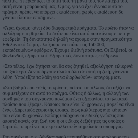
πολίτης. Υπερασπίζει το σπίτι του, τη μάνα του, τον πατέρα του,
αυτή είναι η παράδοσή μας. Όμως, για να έχει έννοια αυτό το
πράγμα, πρέπει να υπάρχει εκπαίδευση, χωρίς εκπαίδευση δε
γίνεται τίποτα» επισήμανε.
«Άρα, έχουμε κάνει δύο διαφορετικά πράγματα. Το πρώτο ήταν να
αλλάξουμε τη θητεία. Το δεύτερο είναι αυτό που κάνουμε με την
εφεδρεία. Τη δυνατότητα δηλαδή να έχουμε στην πραγματικότητα
Εθελοντικό Σώμα, ελπίζουμε να φτάσει τις 150.000,
εκπαιδευμένων εφέδρων. Έχουμε διεθνή πρότυπα. Οι Ελβετοί, οι
Φινλανδοί, εξαιρετικοί. Εξαιρετικές δυνατότητες εφέδρων».
«Στο τέλος, έχω ζητήσει και θα σας ζητηθεί, αξιολόγηση ειλικρινά
και ξάστερα. Δεν υπάρχουν σωστά όλα σε αυτή τη ζωή, γίνονται
λάθη. Υποδείξτε τα λάθη για να διορθωθούν» υπογράμμισε.
«Στο βαθμό που εσείς το κρίνετε, πείστε και άλλους ότι αξίζει να
συμμετέχουν σε αυτό το πράγμα. Ούτως ή άλλως, η αλλαγή των
συνθηκών του σύγχρονου πολέμου έχει εξαφανίσει το ηλικιακό
πλαίσιο που ξέραμε. Κάποιος που είναι 55 χρονών, μπορεί να είναι
ένας εξαιρετικός χειριστής drones, ίσως καλύτερος από κάποιον
που είναι 35 χρονών. Επίσης υπάρχουν οι ειδικές γνώσεις που
αποκτά κανείς στη ζωή του ή οι ειδικές δεξιότητες τις οποίες ο
Στρατός μπορεί να τις εκμεταλλευτεί» σημείωσε ο υπουργός.
Στη συνέχεια, ο κ. Δένδιας αφού περιηγήθηκε στους χώρους του