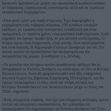
αποκτούν πρόσβαση με χρήση του προσωπικού κωδικού taxisnet
σε διάφορους στρατιωτικούς κανονισμούς αλλά και σε ευρύτερο
εκπαιδευτικό περιεχόμενο».
«Όλα αυτά έχουν μια σαφή στόχευση. Έχει διακηρυχθεί η
συγκρότηση ενός σοβαρού σώματος, 150 χιλιάδων ενεργών
εφέδρων, με έμφαση στην ουσιαστική εκπαίδευση και στην
πραγματική, εν παρόντα χρόνο, επιχειρησιακή διαθεσιμότητα. Αυτό
σημαίνει ότι έχουμε προβεί ήδη, σε μια αλλαγή υποδείγματος. Ο
στόχος όμως είναι διαχρονικός, είναι κοινός, είναι ομολογημένος
και είναι διαυγής: Η δημιουργία Ενόπλων Δυνάμεων για τον 21ο
αιώνα, ικανών να προασπίσουν την ανεξαρτησία και την
ακεραιότητα της χώρας» ξεκαθάρισε ο κ. Δένδιας.
«Το μοντέλο των κέντρων αυτών εκπαίδευσης εφέδρων θα το
αντιγράψουν οι Ένοπλες Δυνάμεις ως υπόδειγμα, σε όλα τα Κέντρα
Νεοσυλλέκτων. Αυτό θα χρηματοδοτηθεί από ήδη υπάρχουσα
ιδιωτική δωρεά της Δημόσιας Επιχείρησης Ηλεκτρισμού, και θα
έχουμε ολοκληρώσει ελπίζω, αυτή την πλήρη αλλαγή των
Κέντρων Εκπαιδεύσεων των Νεοσυλλέκτων μέχρι το τέλος του
2026» σημείωσε.
«Ένας σύγχρονος στρατός, που έχει μια σύγχρονη αντίληψη, πρέπει
να έχει και σύγχρονες εγκαταστάσεις. Δεν μπορούμε να
ισχυριζόμαστε ότι δημιουργούμε τις Ένοπλες Δυνάμεις του 21ου