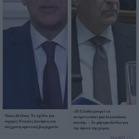
«Η Ελλάδα μπορεί να
Νίκος Δένδιας: Το σχέδιο για
αντιμετωπίσει μια δεκαπλάσια
ισχυρές Ένοπλες Δυνάμεις και
απειλή» – Το μήνυμα Δένδια για
σύγχρονη αμυντική βιομηχανία
την άμυνα της χώρας