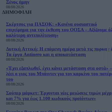
Ξένος ήμην
08/08/2026
ΔΗΜΟΦΙΛΗ
Σκέρτσος για ΠΑΣΟΚ: «Κανένα ουσιαστικό
επιχείρημα για την έκθεση του ΟΟΣΑ – Αξίζουμε ό
καλύτερη αντιπολίτευση»
08/08/2026
Δυτική Αττική: Η επόμενη ημέρα μετά τις πυρκαγιέ
Τα έργα Antinero και η αποκατάσταση
08/08/2026
«Έχει εξαπλωθεί, έχει κάνει μετάσταση στα οστά» –
λέει ο γιος του Μπάιντεν για τον καρκίνο του πατέ
του
08/08/2026
Σούπερ μάρκετ: Έρχονται νέες μειώσεις τιμών μέχρ
και 7% για έως 1.100 κωδικούς προϊόντων»
08/08/2026