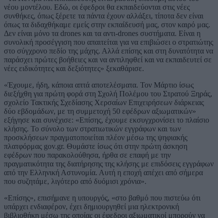
νέου μοντέλου. Εδώ, οι έφεδροι θα εκπαιδεύονται στις νέες
συνθήκες, όπως ξέρετε τα πάντα έχουν αλλάξει, τίποτα δεν είναι
όπως τα διδαχθήκαμε εμείς στην εκπαίδευσή μας, στον καιρό μας.
Δεν είναι μόνο τα drones και τα αντι-drones συστήματα. Είναι η
συνολική προσέγγιση που απαιτείται για να επιβιώσει ο στρατιώτης
στο σύγχρονο πεδίο της μάχης. Αλλά επίσης και στη δυνατότητα να
παράσχει πρώτες βοήθειες και να αντιληφθεί και να εκπαιδευτεί σε
νέες ειδικότητες και δεξιότητες» ξεκαθάρισε.
«Έχουμε, ήδη, κάποια απτά αποτελέσματα. Τον Μάρτιο ίσως
διεξήχθη για πρώτη φορά στη Σχολή Πολέμου του Στρατού Ξηράς,
σχολείο Τακτικής Σχεδίασης Χερσαίων Επιχειρήσεων διάρκειας
δύο εβδομάδων, με τη συμμετοχή 50 εφέδρων αξιωματικών»
εξήγησε και συνέχισε: «Επίσης, έχουμε εκσυγχρονίσει το πλαίσιο
κλήσης. Το σύνολο των στρατιωτικών εγγράφων και των
προσκλήσεων πραγματοποιείται πλέον μέσω της ψηφιακής
πλατφόρμας gov.gr. Θυμάστε ίσως ότι στην πρώτη άσκηση
εφέδρων που παρακολούθησα, ήρθα σε επαφή με την
πραγματικότητα της διατήρησης της κλήσης με επιδόσεις εγγράφων
από την Ελληνική Αστυνομία. Αυτή η εποχή απέχει από σήμερα
που συζητάμε, λιγότερο από δυόμισι χρόνια».
«Επίσης», επισήμανε η υπουργός, «στο βαθμό που πιστεύω ότι
υπάρχει ενδιαφέρον, έχει δημιουργηθεί μια ηλεκτρονική
βιβλιοθήκη μέσω της οποίας οι έφεδροι αξιωματικοί μπορούν να