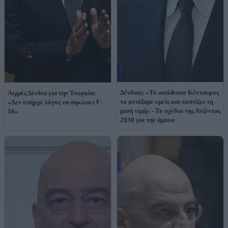
Δένδιας: «Το antidrone Κένταυρος
Αιχμές Δένδια για την Τουρκία:
το φτιάξαμε εμείς και κοστίζει τη
«Δεν υπήρχε λόγος να σηκώσει F-
μισή τιμή» - Το σχέδιο της Ατζέντας
16»
2030 για την άμυνα