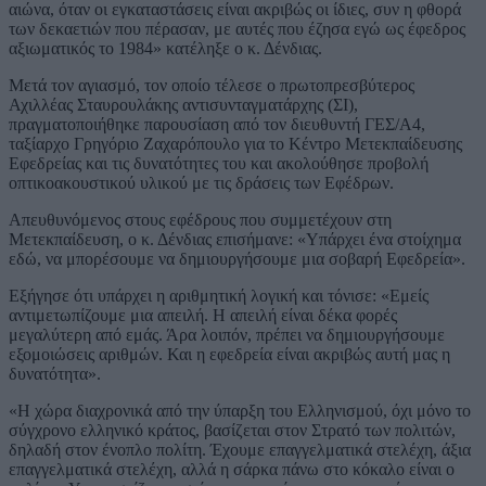
αιώνα, όταν οι εγκαταστάσεις είναι ακριβώς οι ίδιες, συν η φθορά
των δεκαετιών που πέρασαν, με αυτές που έζησα εγώ ως έφεδρος
αξιωματικός το 1984» κατέληξε ο κ. Δένδιας.
Μετά τον αγιασμό, τον οποίο τέλεσε ο πρωτοπρεσβύτερος
Αχιλλέας Σταυρουλάκης αντισυνταγματάρχης (ΣΙ),
πραγματοποιήθηκε παρουσίαση από τον διευθυντή ΓΕΣ/Α4,
ταξίαρχο Γρηγόριο Ζαχαρόπουλο για το Κέντρο Μετεκπαίδευσης
Εφεδρείας και τις δυνατότητες του και ακολούθησε προβολή
οπτικοακουστικού υλικού με τις δράσεις των Εφέδρων.
Απευθυνόμενος στους εφέδρους που συμμετέχουν στη
Μετεκπαίδευση, ο κ. Δένδιας επισήμανε: «Υπάρχει ένα στοίχημα
εδώ, να μπορέσουμε να δημιουργήσουμε μια σοβαρή Εφεδρεία».
Εξήγησε ότι υπάρχει η αριθμητική λογική και τόνισε: «Εμείς
αντιμετωπίζουμε μια απειλή. Η απειλή είναι δέκα φορές
μεγαλύτερη από εμάς. Άρα λοιπόν, πρέπει να δημιουργήσουμε
εξομοιώσεις αριθμών. Και η εφεδρεία είναι ακριβώς αυτή μας η
δυνατότητα».
«Η χώρα διαχρονικά από την ύπαρξη του Ελληνισμού, όχι μόνο το
σύγχρονο ελληνικό κράτος, βασίζεται στον Στρατό των πολιτών,
δηλαδή στον ένοπλο πολίτη. Έχουμε επαγγελματικά στελέχη, άξια
επαγγελματικά στελέχη, αλλά η σάρκα πάνω στο κόκαλο είναι ο