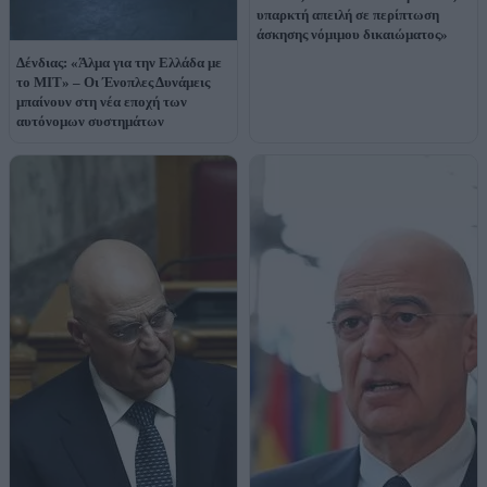
υπαρκτή απειλή σε περίπτωση
άσκησης νόμιμου δικαιώματος»
Δένδιας: «Άλμα για την Ελλάδα με
το MIT» – Οι Ένοπλες Δυνάμεις
μπαίνουν στη νέα εποχή των
αυτόνομων συστημάτων