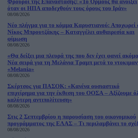
Φρουροί της Επανάστασης: «Το Ορμούζ θα ανοίξει
όταν οι ΗΠΑ αποδεχθούν τους όρους του Ιράν»
08/08/2026
Νέο πλήγμα για το κόμμα Καρυστιανού: Αποχωρεί 
Νίκος Μπρουτζάκης – Καταγγέλει αυθαιρεσία και
φίμωση
08/08/2026
«Θα δείξει μια πλευρά της που δεν έχει φανεί ακόμ
Νέα σειρά για τη Μελάνια Τραμπ μετά το ντοκιμαν
«Melania»
08/08/2026
Σκέρτσος για ΠΑΣΟΚ: «Κανένα ουσιαστικό
επιχείρημα για την έκθεση του ΟΟΣΑ – Αξίζουμε ό
καλύτερη αντιπολίτευση»
08/08/2026
Στις 2 Σεπτεμβρίου η παρουσίαση του οικονομικού
προγράμματος της ΕΛΑΣ – Τι περιλαμβάνει το σχέ
08/08/2026