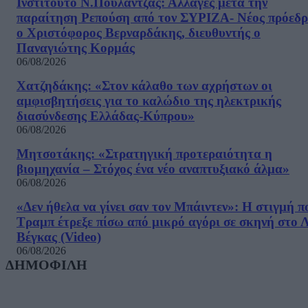
Ινστιτούτο Ν.Πουλαντζάς: Αλλαγές μετά την
παραίτηση Ρεπούση από τον ΣΥΡΙΖΑ- Νέος πρόεδρ
ο Χριστόφορος Βερναρδάκης, διευθυντής ο
Παναγιώτης Κορμάς
06/08/2026
Χατζηδάκης: «Στον κάλαθο των αχρήστων οι
αμφισβητήσεις για το καλώδιο της ηλεκτρικής
διασύνδεσης Ελλάδας-Κύπρου»
06/08/2026
Μητσοτάκης: «Στρατηγική προτεραιότητα η
βιομηχανία – Στόχος ένα νέο αναπτυξιακό άλμα»
06/08/2026
«Δεν ήθελα να γίνει σαν τον Μπάιντεν»: Η στιγμή π
Τραμπ έτρεξε πίσω από μικρό αγόρι σε σκηνή στο 
Βέγκας (Video)
06/08/2026
ΔΗΜΟΦΙΛΗ