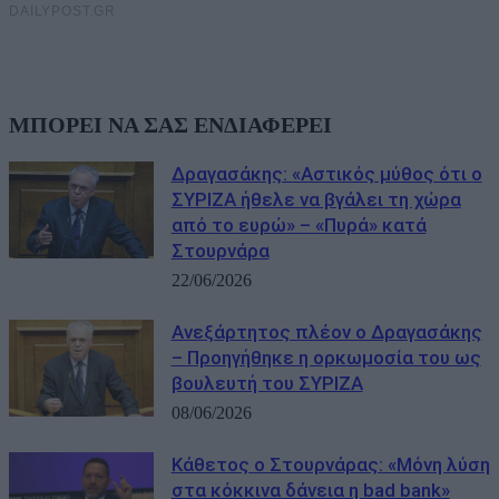
ΜΠΟΡΕΙ ΝΑ ΣΑΣ ΕΝΔΙΑΦΕΡΕΙ
Δραγασάκης: «Αστικός μύθος ότι ο
ΣΥΡΙΖΑ ήθελε να βγάλει τη χώρα
από το ευρώ» – «Πυρά» κατά
Στουρνάρα
22/06/2026
Ανεξάρτητος πλέον ο Δραγασάκης
– Προηγήθηκε η ορκωμοσία του ως
βουλευτή του ΣΥΡΙΖΑ
08/06/2026
Κάθετος ο Στουρνάρας: «Μόνη λύση
στα κόκκινα δάνεια η bad bank»