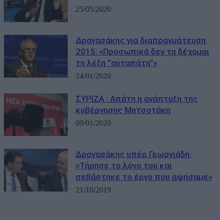
25/05/2020
Δραγασάκης για διαπραγμάτευση
2015: «Προσωπικά δεν τη δέχομαι
τη λέξη ”αυταπάτη”»
24/01/2020
ΣΥΡΙΖΑ : Απάτη η ανάπτυξη της
κυβέρνησης Μητσοτάκη
09/01/2020
Δραγασάκης υπέρ Γεωργιάδη:
«Τήρησε το λόγο του και
σεβάστηκε το έργο που αφήσαμε»
21/10/2019