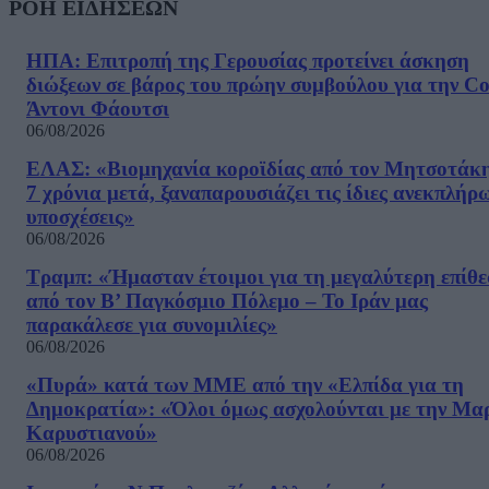
ΡΟΗ ΕΙΔΗΣΕΩΝ
ΗΠΑ: Επιτροπή της Γερουσίας προτείνει άσκηση
διώξεων σε βάρος του πρώην συμβούλου για την Co
Άντονι Φάουτσι
06/08/2026
ΕΛΑΣ: «Βιομηχανία κοροϊδίας από τον Μητσοτάκ
7 χρόνια μετά, ξαναπαρουσιάζει τις ίδιες ανεκπλήρ
υποσχέσεις»
06/08/2026
Τραμπ: «Ήμασταν έτοιμοι για τη μεγαλύτερη επίθ
από τον Β’ Παγκόσμιο Πόλεμο – Το Ιράν μας
παρακάλεσε για συνομιλίες»
06/08/2026
«Πυρά» κατά των ΜΜΕ από την «Ελπίδα για τη
Δημοκρατία»: «Όλοι όμως ασχολούνται με την Μα
Καρυστιανού»
06/08/2026