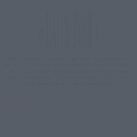
Μία ομάδα έμπειρων δημοσιογράφων δημιούργησαν πριν μερικά χρόνια το
dailypost.gr, με στόχο την αντικειμενική ενημέρωση και την ανάλυση πίσω από
τους τίτλους των ειδήσεων. Μαζί με μια μαχητική δημοσιογραφική ομάδα,
αποκαλύπτουν πολιτικά και παραπολιτικά θέματα, γράφουν επωνύμως την
άποψη τους, με γνώμονα τον ενημερωμένο αναγνώστη.
DAILYPOST.GR – ΤΑΥΤΌΤΗΤΑ