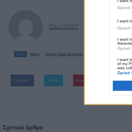
I want t
Opted 
I want t
DAILYPOST
Opted 
I want 
Advertis
Opted 
TAGS
ΝΑΤΟ
Ρετζέπ Ταγίπ Ερντογάν
Σύνοδος Κορυφής
Τουρκ
I want t
of my P
was col
Opted 
Facebook
Twitter
Pinterest
WhatsApp
Σχετικά άρθρα