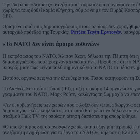
Την ίδια ώρα, «δεκάδες» ανεξάρτητοι Τούρκοι δημοσιογράφοι δεν έ
χωρίς να τους δοθεί καμία εξήγηση, σύμφωνα με τον Ουράζ Κασπάρ,
(IPI).
Ορισμένοι από τους δημοσιογράφους στους οποίους δεν χορηγήθηκε
αυταρχικό πρόεδρο της Τουρκίας,
Ρετζέπ Ταγίπ Ερντογάν
, υπογρα
«Το ΝΑΤΟ δεν είναι άμοιρο ευθυνών»
Η εκπρόσωπος του ΝΑΤΟ, Άλισον Χαρτ, δήλωσε την Πέμπτη ότι η Συ
δημοσιογράφους που προέρχονται από αυτήν». Πρόσθεσε ότι το ΝΑΤΟ 
υπογράμμισε πως «είναι πολύ σημαντικό για το ΝΑΤΟ τα μέσα ενημ
Ωστόσο, οργανώσεις για την ελευθερία του Τύπου κατηγορούν τη Συμμ
Το Διεθνές Ινστιτούτο Τύπου (IPI), μαζί με ακόμη 14 οργανώσεις γ
γραμματέα του ΝΑΤΟ, Μαρκ Ρούτε, καλώντας τη Συμμαχία να επανεξ
«Αν οι κυβερνήσεις των χωρών που φιλοξενούν τέτοιες διοργανώσε
δημοσιογραφικές εκδηλώσεις, τότε αυτό θα πρέπει να δηλώνεται αν
σταθμού Halk TV, της οποίας η αίτηση διαπίστευσης απορρίφθηκε.
«Ο αποκλεισμός δημοσιογράφων χωρίς καμία εξήγηση περιορίζει την 
ανεξάρτητη ενημέρωση για το έργο του ΝΑΤΟ», δήλωσε η Ελιτσίν.