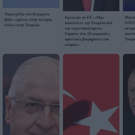
Νομοσχέδιο στο Κογκρέσο
Ερντογάν σε ΕΕ: «Μην
Μητσο
βάζει «φρένο» στην πώληση
αποκλείετε την Τουρκία από
ΝΑΤΟ
όπλων στην Τουρκία
την ευρωπαϊκή άμυνα -
αντιμ
Είμαστε στις 10 κορυφαίες
απειλ
αμυντικές βιομηχανίες του
Τουρκ
κόσμου»