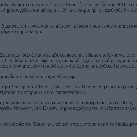
λαβαν διαπίστευση για τη Σύνοδο Κορυφής των ηγετών του ΝΑΤΟ στις
 δημοσιογράφο και μέλος της εθνικής επιτροπής του Διεθνούς Ινστιτ
 διαπίστευση εργάζονται σε μέσα ενημέρωσης που έχουν ασκήσει κρι
μμίζει το δημοσίευμα.
μμαχία «βασίζεται στις αξιολογήσεις της χώρας υποδοχής για τους
«βρίσκεται σε επαφή με τις τουρκικές αρχές σχετικά με τις διαπιστ
έρωσης να μπορούν να καλύπτουν διά ζώσης τις μεγάλες διοργανώσει
αχία ότι αποποιείται τις ευθύνες της.
ια την ελευθερία του Τύπου, απέστειλε την Παρασκευή επιστολή στον 
ετάσει τις απορρίψεις των διαπιστεύσεων.
ις μπορούν ουσιαστικά να αποκλείουν δημοσιογράφους από διεθνείς
οιχτά», δήλωσε η Ισίν Ελιτσίν, δημοσιογράφος του ανεξάρτητου τηλεο
ελευθερία του Τύπου και, τελικά, στερεί από το κοινό το δικαίωμα 