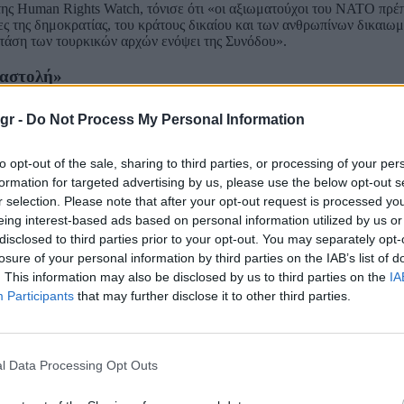
ς Human Rights Watch, τόνισε ότι «οι αξιωματούχοι του ΝΑΤΟ πρέπ
ες της δημοκρατίας, του κράτους δικαίου και των ανθρωπίνων δικαιω
 στάση των τουρκικών αρχών ενόψει της Συνόδου».
ταστολή»
gr -
Do Not Process My Personal Information
ίδιο το ΝΑΤΟ. «Η Σύνοδος δεν θα πρέπει να χρησιμοποιείται ως πρόσχ
to opt-out of the sale, sharing to third parties, or processing of your per
formation for targeted advertising by us, please use the below opt-out s
ά σε τακτική βάση στις διμερείς επαφές μας», πρόσθεσε ανώτερος δι
r selection. Please note that after your opt-out request is processed y
ρίσκεται σε επαφή με Τούρκους αξιωματούχους προκειμένου να επα
eing interest-based ads based on personal information utilized by us or
disclosed to third parties prior to your opt-out. You may separately opt-
α είναι αυθαίρετες διαπιστεύσεις για τα μέσα ενημέρωσης και περισ
losure of your personal information by third parties on the IAB’s list of
είρησης», έγραψε σε ανάρτησή του στα μέσα κοινωνικής δικτύωσης 
. This information may also be disclosed by us to third parties on the
IA
Participants
that may further disclose it to other third parties.
τε τα βράδια», πρόσθεσε, αφήνοντας αιχμές κατά του γενικού γραμμα
είκτη Ελευθερίας του Τύπου των Δημοσιογράφων Χωρίς Σύνορα (Repo
ΝΑΤΟ.
l Data Processing Opt Outs
ένων δημοσιογράφων στην Ευρώπη, μετά το Αζερμπαϊτζάν και τη Ρωσ