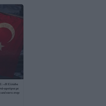
Ε: «Η Ελλάδα
σιά-φρούρια με
α απέναντι στην