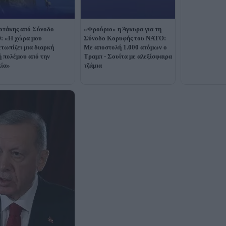
τάκης από Σύνοδο
«Φρούριο» η Άγκυρα για τη
: «Η χώρα μου
Σύνοδο Κορυφής του ΝΑΤΟ:
ετωπίζει μια διαρκή
Με αποστολή 1.000 ατόμων ο
ή πολέμου από την
Τραμπ - Σουίτα με αλεξίσφαιρα
ία»
τζάμια