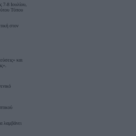
 7-8 Ιουλίου,
ούτου Τύπου
τική στον
εύσεις» και
ς».
γενικό
πτικού
να λαμβάνει