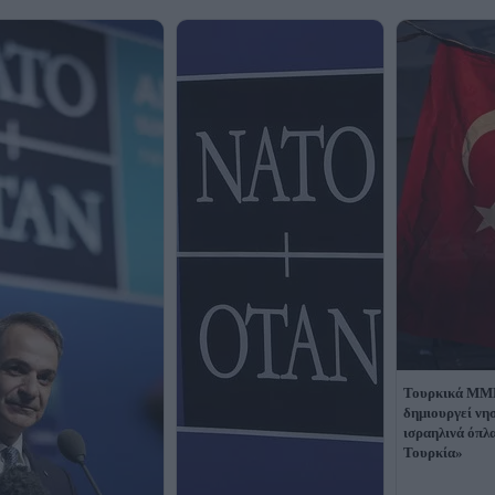
Τουρκικά ΜΜ
δημιουργεί νη
ισραηλινά όπλ
Τουρκία»