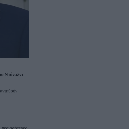
ρο Ντόναλντ
ναντηθούν
ι περισσότερες