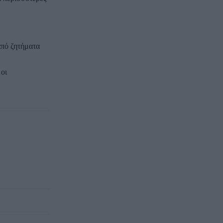
από ζητήματα
 οι