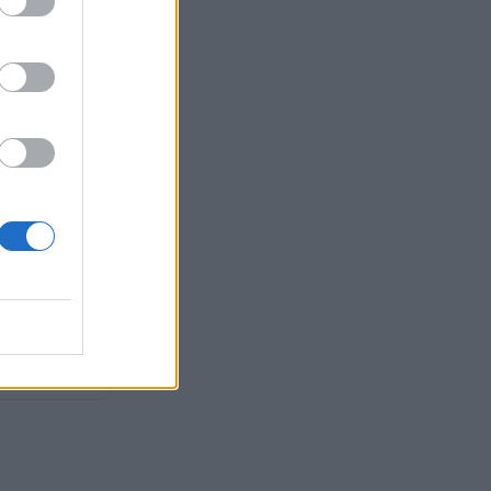
: Ο Ερντογάν
 τον Τραμπ κατά
ου στην Άγκυρα