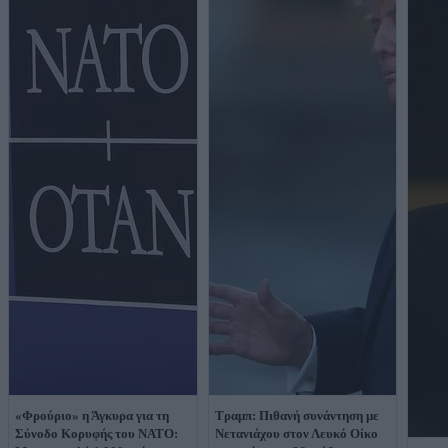
«Φρούριο» η Άγκυρα για τη
Τραμπ: Πιθανή συνάντηση με
Σύνοδο Κορυφής του ΝΑΤΟ:
Νετανιάχου στον Λευκό Οίκο