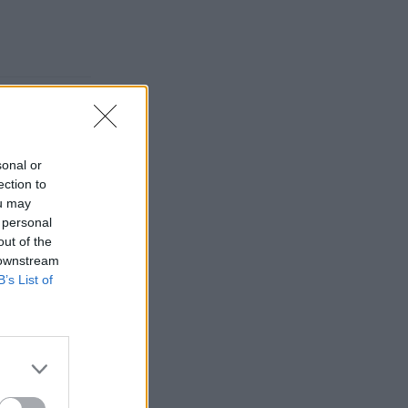
sonal or
ection to
ou may
 personal
out of the
 downstream
B’s List of