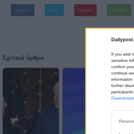
Facebook
Twitter
Pinterest
WhatsApp
Dailypost.
If you wish 
Σχετικά άρθρα
sensitive in
confirm you
continue se
information 
further disc
participants
Downstream 
Persona