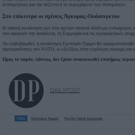
λεπτομέρειες για την ατζέντα ή το περιεχόμενο των συνομιλιών.
Στο επίκεντρο οι σχέσεις Άγκυρας-Ουάσινγκτον
Η πιθανή συνάντηση των δύο ηγετών αποκτά ιδιαίτερο ενδιαφέρον, 
που αφορούν την ασφάλεια, τη Συμμαχία και τις περιφερειακές ισορρ
Αν επιβεβαιωθεί, η συνάντηση Ερντογάν-Τραμπ θα πραγματοποιηθεί 
προτεραιότητες του ΝΑΤΟ, οι εξελίξεις στην ευρύτερη περιοχή και 
Προς το παρόν, πάντως, δεν έχουν ανακοινωθεί επισήμως περισ
DAILYPOST
TAGS
Ντόναλντ Τραμπ
Ρετζέπ Ταγίπ Ερντογάν