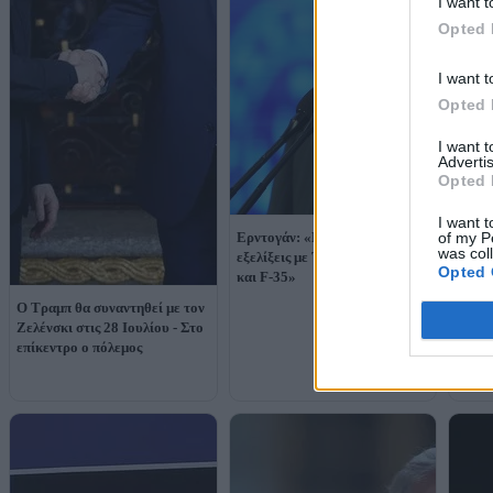
I want t
Opted 
I want t
Opted 
I want 
Advertis
Opted 
I want t
of my P
Ερντογάν: «Περιμένω θετικές
was col
εξελίξεις με Τραμπ για KAAN
Opted 
και F-35»
Ο Τραμπ θα συναντηθεί με τον
Ζελένσκι στις 28 Ιουλίου - Στο
Τραμπ
επίκεντρο ο πόλεμος
κυρώσ
πολύτ