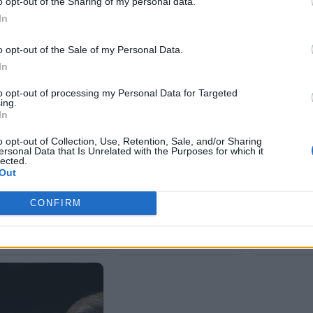
o opt-out of the Sharing of my personal data.
In
o opt-out of the Sale of my Personal Data.
In
to opt-out of processing my Personal Data for Targeted
ing.
In
o opt-out of Collection, Use, Retention, Sale, and/or Sharing
ersonal Data that Is Unrelated with the Purposes for which it
lected.
Out
Σύνοδος ΝΑΤΟ
Τραμπ για την πώληση F-35
έπιασε αγκαζέ
στην Τουρκία: «Θα το
CONFIRM
την υποδοχή τ
εξετάσουμε»
: «Οι ΗΠΑ θα άρουν τις
(video)
εις στην Τουρκία -Είναι
ιμος εταίρος»