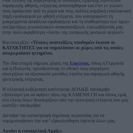
«Με εντολή της κυβέρνησης οι υποδομές εξόρυξης λιγνίτη και
παραγωγής φθηνής ενέργειας ανατινάχθηκαν και έτσι εν γνώσει
τους αφαίρεσαν από τη χώρα και τους πολίτες κομβική εναλλακτική
πηγή εφοδιασμού με φθηνή ενέργεια, που κατοχυρώνει τη
μακροχρόνια ασφάλεια εφοδιασμού και τη σταθερότητα των τιμών
ανεξαρτήτως γεωπολιτικών ανακατατάξεων, εγκλωβίζοντάς μας
στην πολύ ακριβότερη «λύση» της εισαγωγής φυσικού αερίου!»
Και συνεχίζει:
«Τέτοιες ανατινάξεις υποδομών έκαναν οι
ΚΑΤΑΚΤΗΤΕΣ για να παραλύσουν οι χώρες από τις οποίες
αποχωρούσαν ηττημένοι.
Την ίδια στιγμή σήμερα, χώρες της
Ευρώπης
, όπως η Γερμανία
και η Πολωνία, προτάσσοντας το εθνικό τους συμφέρον,
συνεχίζουν να αξιοποιούν μονάδες λιγνίτη για παραγωγή φθηνής
ηλεκτρικής ενέργειας.
Η ελληνική κυβέρνηση κατέστρεψε ΔΟΛΙΩΣ πανάκριβο
εξοπλισμό για να αφήσει πίσω της ΚΑΜΕΝΗ ΓΗ και όλους εμάς
στο έλεος όσων θυσαυρίζουν από την ηλεκτρική ενέργεια που μας
κοστίζει πανάκριβα!
Διέταξαν την καταστροφή δημόσιας περιουσίας για να
νομιμοποιήσουν την κατ’ εξακολούθηση ληστεία όλων μας;
Ακούει η εισαγγελική Αρχή;»