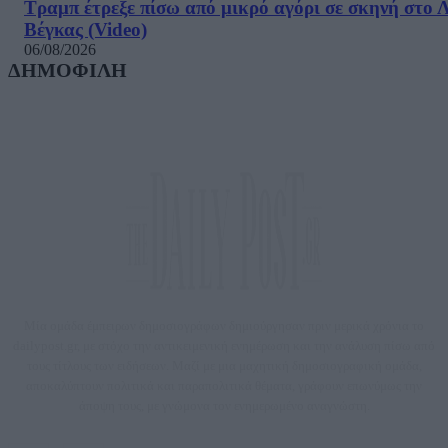
Τραμπ έτρεξε πίσω από μικρό αγόρι σε σκηνή στο 
Βέγκας (Video)
06/08/2026
ΔΗΜΟΦΙΛΗ
Μία ομάδα έμπειρων δημοσιογράφων δημιούργησαν πριν μερικά χρόνια το
dailypost.gr, με στόχο την αντικειμενική ενημέρωση και την ανάλυση πίσω από
τους τίτλους των ειδήσεων. Μαζί με μια μαχητική δημοσιογραφική ομάδα,
αποκαλύπτουν πολιτικά και παραπολιτικά θέματα, γράφουν επωνύμως την
άποψη τους, με γνώμονα τον ενημερωμένο αναγνώστη.