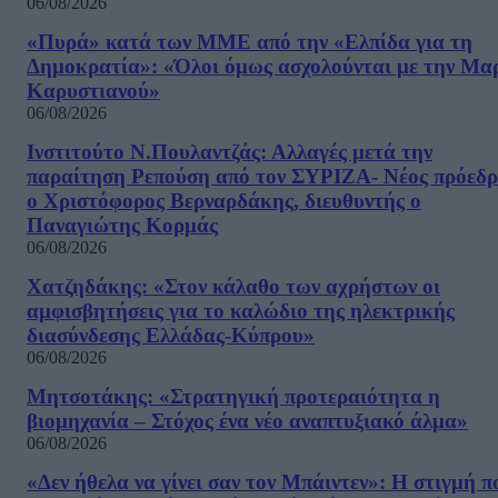
06/08/2026
«Πυρά» κατά των ΜΜΕ από την «Ελπίδα για τη
Δημοκρατία»: «Όλοι όμως ασχολούνται με την Μα
Καρυστιανού»
06/08/2026
Ινστιτούτο Ν.Πουλαντζάς: Αλλαγές μετά την
παραίτηση Ρεπούση από τον ΣΥΡΙΖΑ- Νέος πρόεδρ
ο Χριστόφορος Βερναρδάκης, διευθυντής ο
Παναγιώτης Κορμάς
06/08/2026
Χατζηδάκης: «Στον κάλαθο των αχρήστων οι
αμφισβητήσεις για το καλώδιο της ηλεκτρικής
διασύνδεσης Ελλάδας-Κύπρου»
06/08/2026
Μητσοτάκης: «Στρατηγική προτεραιότητα η
βιομηχανία – Στόχος ένα νέο αναπτυξιακό άλμα»
06/08/2026
«Δεν ήθελα να γίνει σαν τον Μπάιντεν»: Η στιγμή π