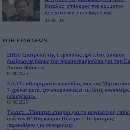
Μιχαλάς, στέλεχος του κόμματος
Καρυστιανού υπέρ Αυγερινού
03/08/2026
ΡΟΗ ΕΙΔΗΣΕΩΝ
ΗΠΑ: Επιτροπή της Γερουσίας προτείνει άσκηση
διώξεων σε βάρος του πρώην συμβούλου για την Co
Άντονι Φάουτσι
06/08/2026
ΕΛΑΣ: «Βιομηχανία κοροϊδίας από τον Μητσοτάκ
7 χρόνια μετά, ξαναπαρουσιάζει τις ίδιες ανεκπλήρ
υποσχέσεις»
06/08/2026
Τραμπ: «Ήμασταν έτοιμοι για τη μεγαλύτερη επίθ
από τον Β’ Παγκόσμιο Πόλεμο – Το Ιράν μας
παρακάλεσε για συνομιλίες»