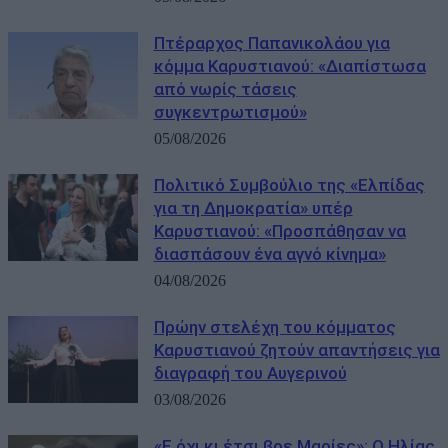
Πτέραρχος Παπανικολάου για
κόμμα Καρυστιανού: «Διαπίστωσα
από νωρίς τάσεις
συγκεντρωτισμού»
05/08/2026
Πολιτικό Συμβούλιο της «Ελπίδας
για τη Δημοκρατία» υπέρ
Καρυστιανού: «Προσπάθησαν να
διασπάσουν ένα αγνό κίνημα»
04/08/2026
Πρώην στελέχη του κόμματος
Καρυστιανού ζητούν απαντήσεις για
διαγραφή του Αυγερινού
03/08/2026
«Ε όχι κι έτσι βρε Μαρίες»: Ο Ηλίας