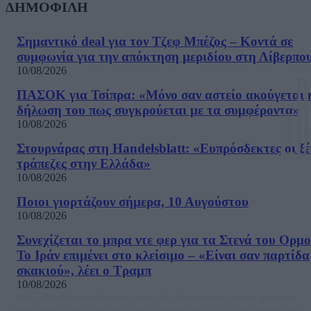
ΔΗΜΟΦΙΛΗ
Σημαντικό deal για τον Τζεφ Μπέζος – Κοντά σε
συμφωνία για την απόκτηση μεριδίου στη Λίβερπο
10/08/2026
ΠΑΣΟΚ για Τσίπρα: «Μόνο σαν αστείο ακούγεται 
δήλωση του πως συγκρούεται με τα συμφέροντα»
10/08/2026
Στουρνάρας στη Handelsblatt: «Ευπρόσδεκτες οι ξέ
τράπεζες στην Ελλάδα»
10/08/2026
Ποιοι γιορτάζουν σήμερα, 10 Αυγούστου
10/08/2026
Συνεχίζεται το μπρα ντε φερ για τα Στενά του Ορμο
Το Ιράν επιμένει στο κλείσιμο – «Είναι σαν παρτίδα
σκακιού», λέει ο Τραμπ
10/08/2026
Μία ομάδα έμπειρων δημοσιογράφων δημιούργησαν πριν μερικά χρόνια το