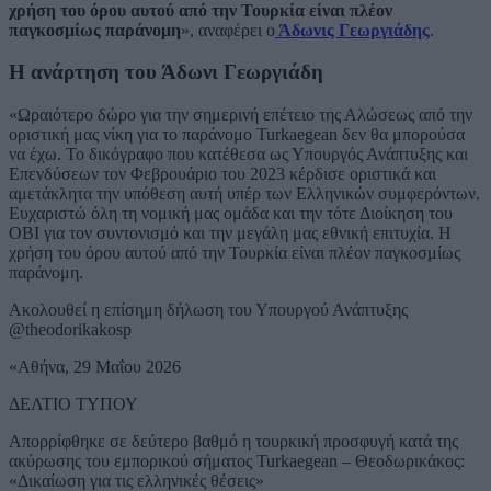
χρήση του όρου αυτού από την Τουρκία είναι πλέον
παγκοσμίως παράνομη
», αναφέρει ο
Άδωνις Γεωργιάδης
.
Η ανάρτηση του Άδωνι Γεωργιάδη
«Ωραιότερο δώρο για την σημερινή επέτειο της Αλώσεως από την
οριστική μας νίκη για το παράνομο Turkaegean δεν θα μπορούσα
να έχω. Το δικόγραφο που κατέθεσα ως Υπουργός Ανάπτυξης και
Επενδύσεων τον Φεβρουάριο του 2023 κέρδισε οριστικά και
αμετάκλητα την υπόθεση αυτή υπέρ των Ελληνικών συμφερόντων.
Ευχαριστώ όλη τη νομική μας ομάδα και την τότε Διοίκηση του
ΟΒΙ για τον συντονισμό και την μεγάλη μας εθνική επιτυχία. Η
χρήση του όρου αυτού από την Τουρκία είναι πλέον παγκοσμίως
παράνομη.
Ακολουθεί η επίσημη δήλωση του Υπουργού Ανάπτυξης
@theodorikakosp
«Αθήνα, 29 Μαΐου 2026
ΔΕΛΤΙΟ ΤΥΠΟΥ
Απορρίφθηκε σε δεύτερο βαθμό η τουρκική προσφυγή κατά της
ακύρωσης του εμπορικού σήματος Turkaegean – Θεοδωρικάκος:
«Δικαίωση για τις ελληνικές θέσεις»