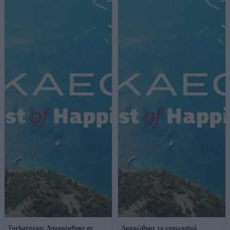
Turkaegean: Απορρίφθηκε σε
Ακυρώθηκε το ευρωπαϊκό