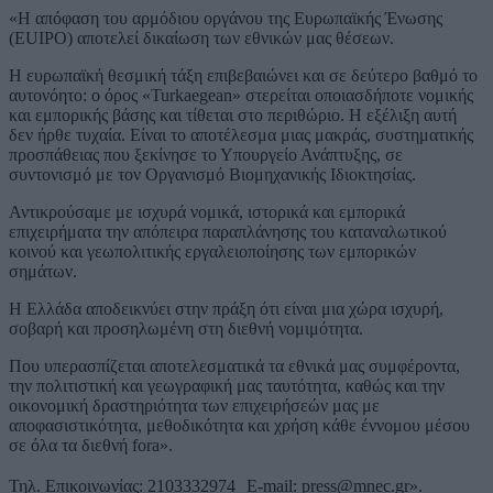
«Η απόφαση του αρμόδιου οργάνου της Ευρωπαϊκής Ένωσης
(EUIPO) αποτελεί δικαίωση των εθνικών μας θέσεων.
Η ευρωπαϊκή θεσμική τάξη επιβεβαιώνει και σε δεύτερο βαθμό το
αυτονόητο: ο όρος «Turkaegean» στερείται οποιασδήποτε νομικής
και εμπορικής βάσης και τίθεται στο περιθώριο. Η εξέλιξη αυτή
δεν ήρθε τυχαία. Είναι το αποτέλεσμα μιας μακράς, συστηματικής
προσπάθειας που ξεκίνησε το Υπουργείο Ανάπτυξης, σε
συντονισμό με τον Οργανισμό Βιομηχανικής Ιδιοκτησίας.
Αντικρούσαμε με ισχυρά νομικά, ιστορικά και εμπορικά
επιχειρήματα την απόπειρα παραπλάνησης του καταναλωτικού
κοινού και γεωπολιτικής εργαλειοποίησης των εμπορικών
σημάτων.
Η Ελλάδα αποδεικνύει στην πράξη ότι είναι μια χώρα ισχυρή,
σοβαρή και προσηλωμένη στη διεθνή νομιμότητα.
Που υπερασπίζεται αποτελεσματικά τα εθνικά μας συμφέροντα,
την πολιτιστική και γεωγραφική μας ταυτότητα, καθώς και την
οικονομική δραστηριότητα των επιχειρήσεών μας με
αποφασιστικότητα, μεθοδικότητα και χρήση κάθε έννομου μέσου
σε όλα τα διεθνή fora».
Τηλ. Επικοινωνίας: 2103332974 E-mail: press@mnec.gr».