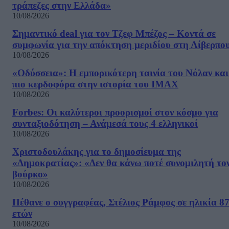
τράπεζες στην Ελλάδα»
10/08/2026
Σημαντικό deal για τον Τζεφ Μπέζος – Κοντά σε
συμφωνία για την απόκτηση μεριδίου στη Λίβερπο
10/08/2026
«Οδύσσεια»: Η εμπορικότερη ταινία του Νόλαν και
πιο κερδοφόρα στην ιστορία του IMAX
10/08/2026
Forbes: Οι καλύτεροι προορισμοί στον κόσμο για
συνταξιοδότηση – Ανάμεσά τους 4 ελληνικοί
10/08/2026
Χριστοδουλάκης για το δημοσίευμα της
«Δημοκρατίας»: «Δεν θα κάνω ποτέ συνομιλητή το
βούρκο»
10/08/2026
Πέθανε ο συγγραφέας, Στέλιος Ράμφος σε ηλικία 8
ετών
10/08/2026