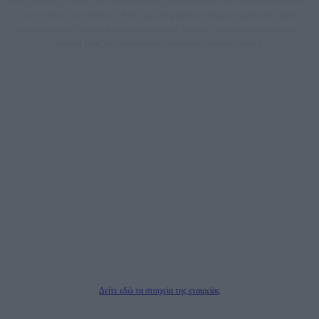
dailypost.gr, με στόχο την αντικειμενική ενημέρωση και την ανάλυση πίσω από
τους τίτλους των ειδήσεων. Μαζί με μια μαχητική δημοσιογραφική ομάδα,
αποκαλύπτουν πολιτικά και παραπολιτικά θέματα, γράφουν επωνύμως την
άποψη τους, με γνώμονα τον ενημερωμένο αναγνώστη.
DAILYPOST.GR – ΤΑΥΤΌΤΗΤΑ
Ιδιοκτήτρια εταιρεία: «ΝΟΗΣΙΣ ΙΚΕ»
Έδρα: Δήμος Αμαρουσίου Αττικής, Αγ. Αθανασίου αρ. 21, Τ.Κ. 15125
ΑΦΜ: 801093076, Δ.Ο.Υ.: ΚΕΦΟΔΕ ΑΤΤΙΚΗΣ, E-mail: press@dailypost.gr, Τηλ.
επικοινωνίας: 2108066997
Νόμιμος Εκπρόσωπος: Ζαχαρός Σταμάτης
Μέτοχοι: Ζαχαρός Σταμάτης, Κουβαράς Γεώργιος, ΥΠΗΡΕΣΙΕΣ ΠΡΟΗΓΜΕΝΗΣ
ΤΕΧΝΟΛΟΓΙΑΣ ΠΑΡΑΓΩΓΗΣ ΟΠΤΙΚΟΑΚΟΥΣΤΙΚΩΝ ΜΕΣΩΝ ΜΕΛΕΤΩΝ ΚΑΙ
ΠΑΡΟΧΗΣ ΥΠΗΡΕΣΙΩΝ PLD PLUS ΑΝΩΝ ΕΤΑΙΡΙΑ
Δικαιούχος του ονόματος τομέα (dailypost.gr): ΝΟΗΣΙΣ ΙΚΕ
Διευθυντής/Διαχειριστής: Ζαχαρός Σταμάτης
Διευθυντής Σύνταξης: Ρενάτο Λέκκα
Δείτε εδώ τα στοιχεία της εταιρείας