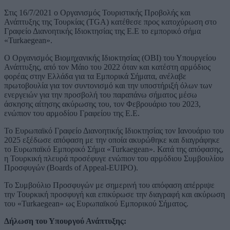
Στις 16/7/2021 ο Οργανισμός Τουριστικής Προβολής και
Ανάπτυξης της Τουρκίας (ΤGA) κατέθεσε προς κατοχύρωση στο
Γραφείο Διανοητικής Ιδιοκτησίας της Ε.Ε το εμπορικό σήμα
«Turkaegean».
O Oργανισμός Βιομηχανικής Ιδιοκτησίας (ΟΒΙ) του Υπουργείου
Ανάπτυξης, από τον Μάιο του 2022 όταν και κατέστη αρμόδιος
φορέας στην Ελλάδα για τα Εμπορικά Σήματα, ανέλαβε
πρωτοβουλία για τον συντονισμό και την υποστήριξή όλων των
ενεργειών για την προσβολή του παραπάνω σήματος μέσω
άσκησης αίτησης ακύρωσης του, τον Φεβρουάριο του 2023,
ενώπιον του αρμοδίου Γραφείου της Ε.Ε.
To Eυρωπαϊκό Γραφείο Διανοητικής Ιδιοκτησίας τον Ιανουάριο του
2025 εξέδωσε απόφαση με την οποία ακυρώθηκε και διαγράφηκε
το Ευρωπαϊκό Εμπορικό Σήμα «Turkaegean». Κατά της απόφασης,
η Τουρκική πλευρά προσέφυγε ενώπιον του αρμόδιου Συμβουλίου
Προσφυγών (Βoards of Appeal-EUIPO).
Το Συμβούλιο Προσφυγών με σημερινή του απόφαση απέρριψε
την Τουρκική προσφυγή και επικύρωσε την διαγραφή και ακύρωση
του «Turkaegean» ως Ευρωπαϊκού Εμπορικού Σήματος.
Δήλωση του Υπουργού Ανάπτυξης: