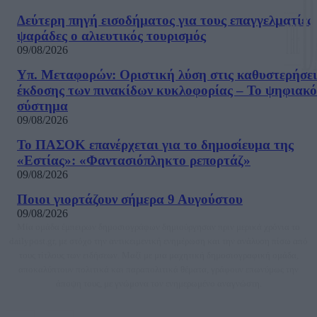
Δεύτερη πηγή εισοδήματος για τους επαγγελματίες
ψαράδες ο αλιευτικός τουρισμός
09/08/2026
Υπ. Μεταφορών: Οριστική λύση στις καθυστερήσει
έκδοσης των πινακίδων κυκλοφορίας – Το ψηφιακό
σύστημα
09/08/2026
Το ΠΑΣΟΚ επανέρχεται για το δημοσίευμα της
«Εστίας»: «Φαντασιόπληκτο ρεπορτάζ»
09/08/2026
Ποιοι γιορτάζουν σήμερα 9 Αυγούστου
09/08/2026
Μία ομάδα έμπειρων δημοσιογράφων δημιούργησαν πριν μερικά χρόνια το
dailypost.gr, με στόχο την αντικειμενική ενημέρωση και την ανάλυση πίσω από
τους τίτλους των ειδήσεων. Μαζί με μια μαχητική δημοσιογραφική ομάδα,
αποκαλύπτουν πολιτικά και παραπολιτικά θέματα, γράφουν επωνύμως την
άποψη τους, με γνώμονα τον ενημερωμένο αναγνώστη.