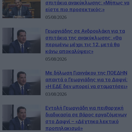
σπιτάκια ανακύκλωσης: «Μήπως να
είστε πιο προσεκτικός;»
05/08/2026
Γεωργιάδης σε Ανδρουλάκη για τα
σπιτάκια της ανακύκλωσης: «Θα
περιμένω μέχρι τις 12, μετά θα
κάνω αποκαλύψεις»
05/08/2026
Με δήλωση Γιαννάκου της ΠΟΕΔΗΝ
απαντά ο Γεωργιάδης για το Δαφνί:
«Η ΕΔΕ δεν μπορεί να σταματήσει»
03/08/2026
Εντολή Γεωργιάδη για πειθαρχική
διαδικασία σε βάρος εργαζόμενων
στο Δαφνί – «Δέχτηκα λεκτικό
προπηλακισμό»