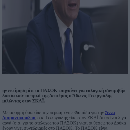
ην εκτίμηση ότι το ΠΑΣΟΚ «πηγαίνει για εκλογική συντριβή»
διατύπωσε το πρωί της Δευτέρας ο Άδωνις Γεωργιάδης
μιλώντας στον ΣΚΑΪ.
Με αφορμή όσα είπε την περασμένη εβδομάδα για την
Άννα
Διαμαντοπούλου
, ο κ. Γεωργιάδης είπε στον ΣΚΑΪ ότι «είναι λίγο
αργά (σ.σ. για το στέλεχος του ΠΑΣΟΚ) γιατί οι θέσεις του Δούκα
έχουν γίνει συνεδριακές στο ΠΑΣΟΚ. Το ΠΑΣΟΚ είναι