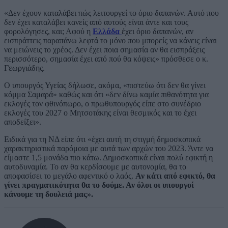
«Δεν έχουν καταλάβει πώς λειτουργεί το όριο δαπανών. Αυτό που
δεν έχει καταλάβει κανείς από αυτούς είναι άντε και τους
φορολόγησες, και; Αφού η
Ελλάδα
έχει όριο δαπανών, αν
εισπράττεις παραπάνω λεφτά το μόνο που μπορείς να κάνεις είναι
να μειώνεις το χρέος. Δεν έχει ποια σημασία αν θα εισπράξεις
περισσότερο, σημασία έχει από πού θα κόψεις» πρόσθεσε ο κ.
Γεωργιάδης.
Ο υπουργός Υγείας δήλωσε, ακόμα, «πιστεύω ότι δεν θα γίνει
κόμμα Σαμαρά» καθώς και ότι «δεν δίνω καμία πιθανότητα για
εκλογές τον φθινόπωρο, ο πρωθυπουργός είπε στο συνέδριο
εκλογές του 2027 ο Μητσοτάκης είναι θεσμικός και το έχει
αποδείξει».
Ειδικά για τη ΝΔ είπε ότι «έχει αυτή τη στιγμή δημοσκοπικά
χαρακτηριστικά παρόμοια με αυτά των αρχών του 2023. Άντε να
είμαστε 1,5 μονάδα πιο κάτω. Δημοσκοπικά είναι πολύ εφικτή η
αυτοδυναμία. Το αν θα κερδίσουμε με αυτονομία, θα το
αποφασίσει το μεγάλο αφεντικό ο λαός.
Αν κάτι από εφικτό, θα
γίνει πραγματικότητα θα το δούμε. Αν όλοι οι υπουργοί
κάνουμε τη δουλειά μας».