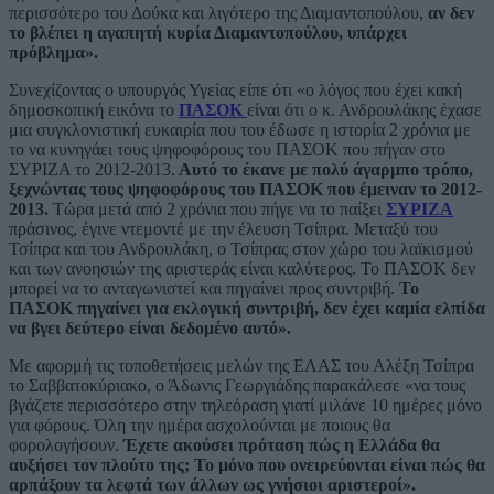
περισσότερο του Δούκα και λιγότερο της Διαμαντοπούλου,
αν δεν
το βλέπει η αγαπητή κυρία Διαμαντοπούλου, υπάρχει
πρόβλημα».
Συνεχίζοντας ο υπουργός Υγείας είπε ότι «ο λόγος που έχει κακή
δημοσκοπική εικόνα το
ΠΑΣΟΚ
είναι ότι ο κ. Ανδρουλάκης έχασε
μια συγκλονιστική ευκαιρία που του έδωσε η ιστορία 2 χρόνια με
το να κυνηγάει τους ψηφοφόρους του ΠΑΣΟΚ που πήγαν στο
ΣΥΡΙΖΑ το 2012-2013.
Αυτό το έκανε με πολύ άγαρμπο τρόπο,
ξεχνώντας τους ψηφοφόρους του ΠΑΣΟΚ που έμειναν το 2012-
2013.
Τώρα μετά από 2 χρόνια που πήγε να το παίξει
ΣΥΡΙΖΑ
πράσινος, έγινε ντεμοντέ με την έλευση Τσίπρα. Μεταξύ του
Τσίπρα και του Ανδρουλάκη, ο Τσίπρας στον χώρο του λαϊκισμού
και των ανοησιών της αριστεράς είναι καλύτερος. Το ΠΑΣΟΚ δεν
μπορεί να το ανταγωνιστεί και πηγαίνει προς συντριβή.
Το
ΠΑΣΟΚ πηγαίνει για εκλογική συντριβή, δεν έχει καμία ελπίδα
να βγει δεύτερο είναι δεδομένο αυτό».
Με αφορμή τις τοποθετήσεις μελών της ΕΛΑΣ του Αλέξη Τσίπρα
το Σαββατοκύριακο, ο Άδωνις Γεωργιάδης παρακάλεσε «να τους
βγάζετε περισσότερο στην τηλεόραση γιατί μιλάνε 10 ημέρες μόνο
για φόρους. Όλη την ημέρα ασχολούνται με ποιους θα
φορολογήσουν.
Έχετε ακούσει πρόταση πώς η Ελλάδα θα
αυξήσει τον πλούτο της; Το μόνο που ονειρεύονται είναι πώς θα
αρπάξουν τα λεφτά των άλλων ως γνήσιοι αριστεροί».