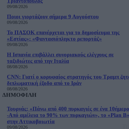
Τριαντόπουλος
09/08/2026
Ποιοι γιορτάζουν σήμερα 9 Αυγούστου
09/08/2026
Το ΠΑΣΟΚ επανέρχεται για το δημοσίευμα της
«Εστίας»: «Φαντασιόπληκτο ρεπορτάζ»
09/08/2026
Η Ισπανία επιβάλλει συνοριακούς ελέγχους σε
ταξιδιώτες από την Ιταλία
08/08/2026
CNN: Γιατί ο κορυφαίος στρατηγός του Τραμπ ζητ
διπλωματική έξοδο από το Ιράν
08/08/2026
ΔΗΜΟΦΙΛΗ
Τουρνάς: «Πάνω από 400 πυρκαγιές σε ένα 10ήμερ
-Από αμέλεια το 90% των πυρκαγιών», το «Plan B
στην Αττικοβοιωτία
09/08/2026