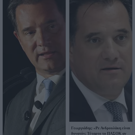
Γεωργιάδης: «Ρε Ανδρουλάκη είναι
δυνατόν; Τέταρτο το ΠΑΣΟΚ αν