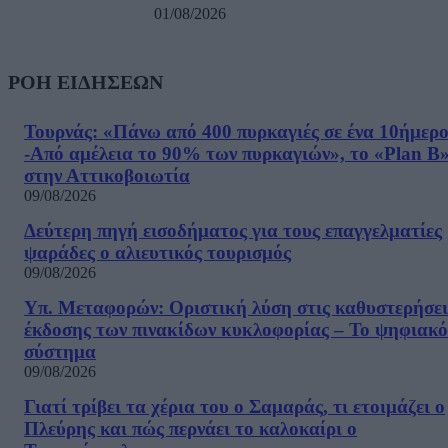
01/08/2026
ΡΟΗ ΕΙΔΗΣΕΩΝ
Τουρνάς: «Πάνω από 400 πυρκαγιές σε ένα 10ήμερ
-Από αμέλεια το 90% των πυρκαγιών», το «Plan B
στην Αττικοβοιωτία
09/08/2026
Δεύτερη πηγή εισοδήματος για τους επαγγελματίες
ψαράδες ο αλιευτικός τουρισμός
09/08/2026
Υπ. Μεταφορών: Οριστική λύση στις καθυστερήσει
έκδοσης των πινακίδων κυκλοφορίας – Το ψηφιακό
σύστημα
09/08/2026
Γιατί τρίβει τα χέρια του ο Σαμαράς, τι ετοιμάζει ο
Πλεύρης και πώς περνάει το καλοκαίρι ο