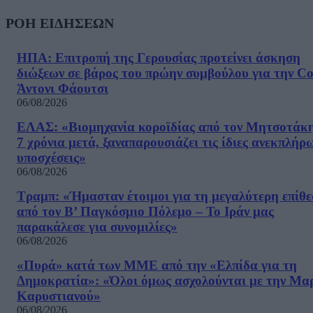
ΡΟΗ ΕΙΔΗΣΕΩΝ
ΗΠΑ: Επιτροπή της Γερουσίας προτείνει άσκηση
διώξεων σε βάρος του πρώην συμβούλου για την Co
Άντονι Φάουτσι
06/08/2026
ΕΛΑΣ: «Βιομηχανία κοροϊδίας από τον Μητσοτάκ
7 χρόνια μετά, ξαναπαρουσιάζει τις ίδιες ανεκπλήρ
υποσχέσεις»
06/08/2026
Τραμπ: «Ήμασταν έτοιμοι για τη μεγαλύτερη επίθ
από τον Β’ Παγκόσμιο Πόλεμο – Το Ιράν μας
παρακάλεσε για συνομιλίες»
06/08/2026
«Πυρά» κατά των ΜΜΕ από την «Ελπίδα για τη
Δημοκρατία»: «Όλοι όμως ασχολούνται με την Μα
Καρυστιανού»
06/08/2026