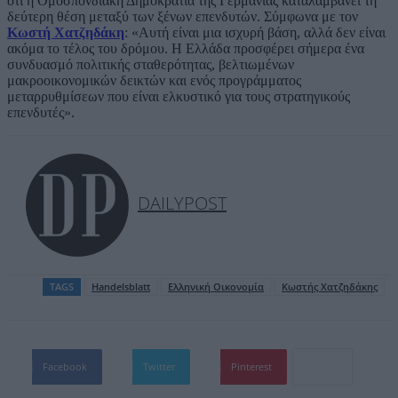
ότι η Ομοσπονδιακή Δημοκρατία της Γερμανίας καταλαμβάνει τη
δεύτερη θέση μεταξύ των ξένων επενδυτών. Σύμφωνα με τον
Κωστή Χατζηδάκη
: «Αυτή είναι μια ισχυρή βάση, αλλά δεν είναι
ακόμα το τέλος του δρόμου. Η Ελλάδα προσφέρει σήμερα ένα
συνδυασμό πολιτικής σταθερότητας, βελτιωμένων
μακροοικονομικών δεικτών και ενός προγράμματος
μεταρρυθμίσεων που είναι ελκυστικό για τους στρατηγικούς
επενδυτές».
DAILYPOST
TAGS
Handelsblatt
Ελληνική Οικονομία
Κωστής Χατζηδάκης
Facebook
Twitter
Pinterest