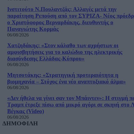
Ινστιτούτο Ν.Πουλαντζάς: Αλλαγές μετά την
παραίτηση Ρεπούση από τον ΣΥΡΙΖΑ- Νέος πρόεδρ
ο Χριστόφορος Βερναρδάκης, διευθυντής ο
Παναγιώτης Κορμάς
06/08/2026
Χατζηδάκης: «Στον κάλαθο των αχρήστων οι
αμφισβητήσεις για το καλώδιο της ηλεκτρικής
διασύνδεσης Ελλάδας-Κύπρου»
06/08/2026
Μητσοτάκης: «Στρατηγική προτεραιότητα η
βιομηχανία – Στόχος ένα νέο αναπτυξιακό άλμα»
06/08/2026
«Δεν ήθελα να γίνει σαν τον Μπάιντεν»: Η στιγμή π
Τραμπ έτρεξε πίσω από μικρό αγόρι σε σκηνή στο 
Βέγκας (Video)
06/08/2026
ΔΗΜΟΦΙΛΗ