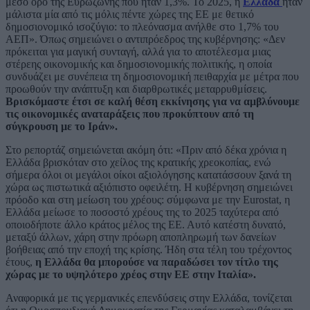
μέσο όρο της Ευρωζώνης που ήταν 1,3%. Το 2025, η
Ελλάδα
ήταν
μάλιστα μία από τις μόλις πέντε χώρες της ΕΕ με θετικό
δημοσιονομικό ισοζύγιο: το πλεόνασμα ανήλθε στο 1,7% του
ΑΕΠ». Όπως σημειώνει ο αντιπρόεδρος της κυβέρνησης: «Δεν
πρόκειται για μαγική συνταγή, αλλά για το αποτέλεσμα μιας
στέρεης οικονομικής και δημοσιονομικής πολιτικής, η οποία
συνδυάζει με συνέπεια τη δημοσιονομική πειθαρχία με μέτρα που
προωθούν την ανάπτυξη και διαρθρωτικές μεταρρυθμίσεις.
Βρισκόμαστε έτσι σε καλή θέση εκκίνησης για να αμβλύνουμε
τις οικονομικές αναταράξεις που προκύπτουν από τη
σύγκρουση με το Ιράν».
Στο ρεπορτάζ σημειώνεται ακόμη ότι: «Πριν από δέκα χρόνια η
Ελλάδα βρισκόταν στο χείλος της κρατικής χρεοκοπίας, ενώ
σήμερα όλοι οι μεγάλοι οίκοι αξιολόγησης κατατάσσουν ξανά τη
χώρα ως πιστωτικά αξιόπιστο οφειλέτη. Η κυβέρνηση σημειώνει
πρόοδο και στη μείωση του χρέους: σύμφωνα με την Eurostat, η
Ελλάδα μείωσε το ποσοστό χρέους της το 2025 ταχύτερα από
οποιοδήποτε άλλο κράτος μέλος της ΕΕ. Αυτό κατέστη δυνατό,
μεταξύ άλλων, χάρη στην πρόωρη αποπληρωμή των δανείων
βοήθειας από την εποχή της κρίσης. Ήδη στα τέλη του τρέχοντος
έτους,
η Ελλάδα θα μπορούσε να παραδώσει τον τίτλο της
χώρας με το υψηλότερο χρέος στην ΕΕ στην Ιταλία».
Αναφορικά με τις γερμανικές επενδύσεις στην Ελλάδα, τονίζεται