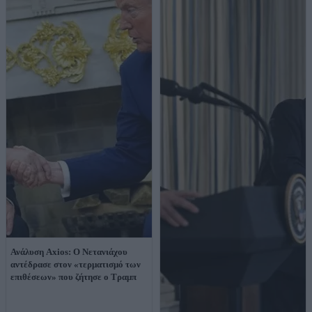
Ανάλυση Axios: Ο Νετανιάχου
αντέδρασε στον «τερματισμό των
επιθέσεων» που ζήτησε ο Τραμπ