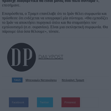
πρόσεχε διαφορετικά θα είσαι μόνος σου πολύ σύντομα’»
,
επεσήμανε.
Επιπρόσθετα, ο Τραμπ επανέλαβε ότι το Ιράν θέλει συμφωνία και
πρόσθεσε ότι ενδέχεται να υπογραφεί μία σύντομα. «Θα εμποδίζει
το Ιράν να αποκτήσει πυρηνικό όπλο και θα σταματήσει τον
εμπλουτισμό (σ.σ. ουρανίου). Είναι μια εκπληκτική συμφωνία. Θα
πάρουμε όλα όσα θέλουμε», τόνισε.
DAILYPOST
TAGS
Μπενιαμίν Νετανιάχου
Ντόναλντ Τραμπ
Facebook
Twitter
Pinterest