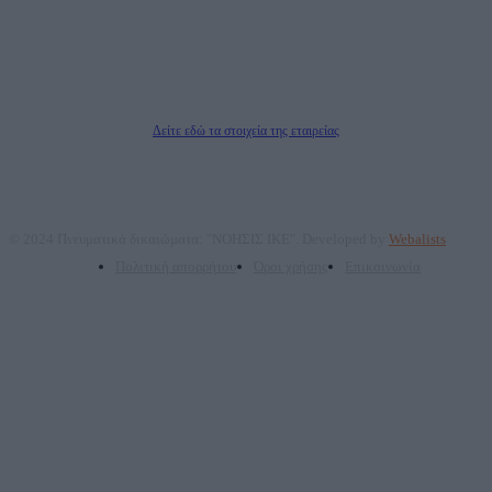
Νόμιμος Εκπρόσωπος: Ζαχαρός Σταμάτης
Μέτοχοι: Ζαχαρός Σταμάτης, Κουβαράς Γεώργιος, ΥΠΗΡΕΣΙΕΣ ΠΡΟΗΓΜΕΝΗΣ
ΤΕΧΝΟΛΟΓΙΑΣ ΠΑΡΑΓΩΓΗΣ ΟΠΤΙΚΟΑΚΟΥΣΤΙΚΩΝ ΜΕΣΩΝ ΜΕΛΕΤΩΝ ΚΑΙ
ΠΑΡΟΧΗΣ ΥΠΗΡΕΣΙΩΝ PLD PLUS ΑΝΩΝ ΕΤΑΙΡΙΑ
Δικαιούχος του ονόματος τομέα (dailypost.gr): ΝΟΗΣΙΣ ΙΚΕ
Διευθυντής/Διαχειριστής: Ζαχαρός Σταμάτης
Διευθυντής Σύνταξης: Ρενάτο Λέκκα
Δείτε εδώ τα στοιχεία της εταιρείας
© 2024 Πνευματικά δικαιώματα: "ΝΟΗΣΙΣ ΙΚΕ". Developed by
Webalists
Πολιτική απορρήτου
Όροι χρήσης
Επικοινωνία