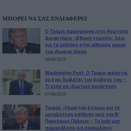
ΜΠΟΡΕΙ ΝΑ ΣΑΣ ΕΝΔΙΑΦΕΡΕΙ
Ο Τραμπ προσφεύγει στο Ανώτατο
Δικαστήριο: «Εθνική ντροπή», λέει
για το μπλόκο στην αίθουσα χορού
του Λευκού Οίκου
08/08/2026
Washington Post: Ο Τραμπ φέρεται
να έχει διαλέξει τον διάδοχο του –
Τι είπε σε ιδιωτική συνάντηση
07/08/2026
Τραμπ: «Ήμασταν έτοιμοι για τη
μεγαλύτερη επίθεση από τον Β’
Παγκόσμιο Πόλεμο – Το Ιράν μας
παρακάλεσε για συνομιλίες»