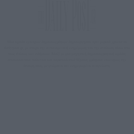
Μία ομάδα έμπειρων δημοσιογράφων δημιούργησαν πριν μερικά χρόνια το
dailypost.gr, με στόχο την αντικειμενική ενημέρωση και την ανάλυση πίσω από
τους τίτλους των ειδήσεων. Μαζί με μια μαχητική δημοσιογραφική ομάδα,
αποκαλύπτουν πολιτικά και παραπολιτικά θέματα, γράφουν επωνύμως την
άποψη τους, με γνώμονα τον ενημερωμένο αναγνώστη.
DAILYPOST.GR – ΤΑΥΤΌΤΗΤΑ
Ιδιοκτήτρια εταιρεία: «ΝΟΗΣΙΣ ΙΚΕ»
Έδρα: Δήμος Αμαρουσίου Αττικής, Αγ. Αθανασίου αρ. 21, Τ.Κ. 15125
ΑΦΜ: 801093076, Δ.Ο.Υ.: ΚΕΦΟΔΕ ΑΤΤΙΚΗΣ, E-mail: press@dailypost.gr, Τηλ.
επικοινωνίας: 2108066997