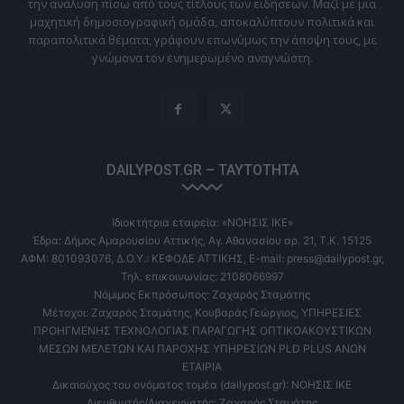
την ανάλυση πίσω από τους τίτλους των ειδήσεων. Μαζί με μια
μαχητική δημοσιογραφική ομάδα, αποκαλύπτουν πολιτικά και
παραπολιτικά θέματα, γράφουν επωνύμως την άποψη τους, με
γνώμονα τον ενημερωμένο αναγνώστη.
DAILYPOST.GR – ΤΑΥΤΌΤΗΤΑ
Ιδιοκτήτρια εταιρεία: «ΝΟΗΣΙΣ ΙΚΕ»
Έδρα: Δήμος Αμαρουσίου Αττικής, Αγ. Αθανασίου αρ. 21, Τ.Κ. 15125
ΑΦΜ: 801093076, Δ.Ο.Υ.: ΚΕΦΟΔΕ ΑΤΤΙΚΗΣ, E-mail: press@dailypost.gr,
Τηλ. επικοινωνίας: 2108066997
Νόμιμος Εκπρόσωπος: Ζαχαρός Σταμάτης
Μέτοχοι: Ζαχαρός Σταμάτης, Κουβαράς Γεώργιος, ΥΠΗΡΕΣΙΕΣ
ΠΡΟΗΓΜΕΝΗΣ ΤΕΧΝΟΛΟΓΙΑΣ ΠΑΡΑΓΩΓΗΣ ΟΠΤΙΚΟΑΚΟΥΣΤΙΚΩΝ
ΜΕΣΩΝ ΜΕΛΕΤΩΝ ΚΑΙ ΠΑΡΟΧΗΣ ΥΠΗΡΕΣΙΩΝ PLD PLUS ΑΝΩΝ
ΕΤΑΙΡΙΑ
Δικαιούχος του ονόματος τομέα (dailypost.gr): ΝΟΗΣΙΣ ΙΚΕ
Διευθυντής/Διαχειριστής: Ζαχαρός Σταμάτης