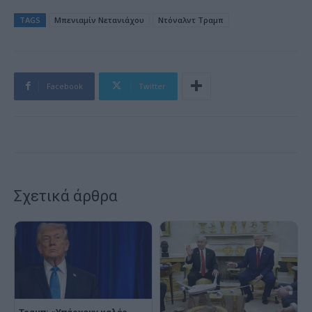
TAGS
Μπενιαμίν Νετανιάχου
Ντόναλντ Τραμπ
Facebook
Twitter
Σχετικά άρθρα