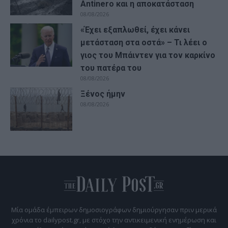
Antinero και η αποκατάσταση
08/08/2026
«Έχει εξαπλωθεί, έχει κάνει
μετάσταση στα οστά» – Τι λέει ο
γιος του Μπάιντεν για τον καρκίνο
του πατέρα του
08/08/2026
Ξένος ήμην
08/08/2026
Μία ομάδα έμπειρων δημοσιογράφων δημιούργησαν πριν μερικά
χρόνια το dailypost.gr, με στόχο την αντικειμενική ενημέρωση και