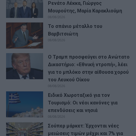
Ρενάτο Λέκκα, Γιώργος
Μουρούτης, Μαρία Καρακλιούμη
08/08/2026
Το σπάνιο μέταλλο του
Βαρβιτσιώτη
08/08/2026
Ο Τραμπ προσφεύγει στο Ανώτατο
Δικαστήριο: «Εθνική ντροπή», λέει
για το μπλόκο στην αίθουσα χορού
του Λευκού Οίκου
08/08/2026
Ειδικό Χωροταξικό για τον
Τουρισμό: Οι νέοι κανόνες για
επενδύσεις και νησιά
08/08/2026
Σούπερ μάρκετ: Έρχονται νέες
μειώσεις τιμών μέχρι και 7% για