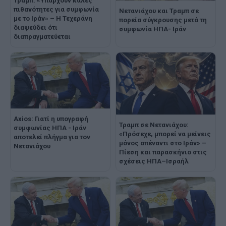
Τραμπ: «Υπάρχουν καλές
πιθανότητες για συμφωνία
Νετανιάχου και Τραμπ σε
με το Ιράν» – Η Τεχεράνη
πορεία σύγκρουσης μετά τη
διαψεύδει ότι
συμφωνία ΗΠΑ- Ιράν
διαπραγματεύεται
Axios: Γιατί η υπογραφή
Τραμπ σε Νετανιάχου:
συμφωνίας ΗΠΑ - Ιράν
«Πρόσεχε, μπορεί να μείνεις
αποτελεί πλήγμα για τον
μόνος απέναντι στο Ιράν» –
Νετανιάχου
Πίεση και παρασκήνιο στις
σχέσεις ΗΠΑ–Ισραήλ