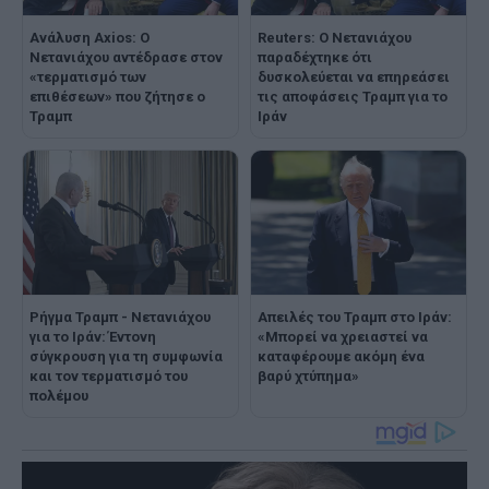
Ανάλυση Axios: Ο
Reuters: Ο Νετανιάχου
Νετανιάχου αντέδρασε στον
παραδέχτηκε ότι
«τερματισμό των
δυσκολεύεται να επηρεάσει
επιθέσεων» που ζήτησε ο
τις αποφάσεις Τραμπ για το
Τραμπ
Ιράν
Ρήγμα Τραμπ - Νετανιάχου
Απειλές του Τραμπ στο Ιράν:
για το Ιράν: Έντονη
«Μπορεί να χρειαστεί να
σύγκρουση για τη συμφωνία
καταφέρουμε ακόμη ένα
και τον τερματισμό του
βαρύ χτύπημα»
πολέμου