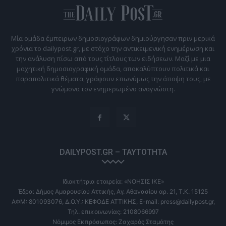
Μία ομάδα έμπειρων δημοσιογράφων δημιούργησαν πριν μερικά
χρόνια το dailypost.gr, με στόχο την αντικειμενική ενημέρωση και
την ανάλυση πίσω από τους τίτλους των ειδήσεων. Μαζί με μια
μαχητική δημοσιογραφική ομάδα, αποκαλύπτουν πολιτικά και
παραπολιτικά θέματα, γράφουν επωνύμως την άποψη τους, με
γνώμονα τον ενημερωμένο αναγνώστη.
DAILYPOST.GR – ΤΑΥΤΌΤΗΤΑ
Ιδιοκτήτρια εταιρεία: «ΝΟΗΣΙΣ ΙΚΕ»
Έδρα: Δήμος Αμαρουσίου Αττικής, Αγ. Αθανασίου αρ. 21, Τ.Κ. 15125
ΑΦΜ: 801093076, Δ.Ο.Υ.: ΚΕΦΟΔΕ ΑΤΤΙΚΗΣ, E-mail: press@dailypost.gr,
Τηλ. επικοινωνίας: 2108066997
Νόμιμος Εκπρόσωπος: Ζαχαρός Σταμάτης