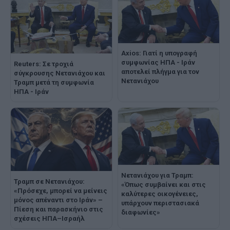
Axios: Γιατί η υπογραφή
συμφωνίας ΗΠΑ - Ιράν
Reuters: Σε τροχιά
αποτελεί πλήγμα για τον
σύγκρουσης Νετανιάχου και
Νετανιάχου
Τραμπ μετά τη συμφωνία
ΗΠΑ - Ιράν
Νετανιάχου για Τραμπ:
Τραμπ σε Νετανιάχου:
«Όπως συμβαίνει και στις
«Πρόσεχε, μπορεί να μείνεις
καλύτερες οικογένειες,
μόνος απέναντι στο Ιράν» –
υπάρχουν περιστασιακά
Πίεση και παρασκήνιο στις
διαφωνίες»
σχέσεις ΗΠΑ–Ισραήλ