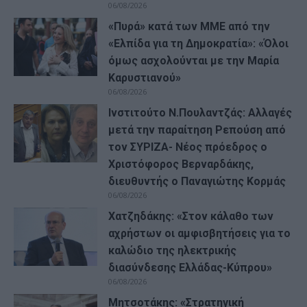
06/08/2026
«Πυρά» κατά των ΜΜΕ από την
«Ελπίδα για τη Δημοκρατία»: «Όλοι
όμως ασχολούνται με την Μαρία
Καρυστιανού»
06/08/2026
Ινστιτούτο Ν.Πουλαντζάς: Αλλαγές
μετά την παραίτηση Ρεπούση από
τον ΣΥΡΙΖΑ- Νέος πρόεδρος ο
Χριστόφορος Βερναρδάκης,
διευθυντής ο Παναγιώτης Κορμάς
06/08/2026
Χατζηδάκης: «Στον κάλαθο των
αχρήστων οι αμφισβητήσεις για το
καλώδιο της ηλεκτρικής
διασύνδεσης Ελλάδας-Κύπρου»
06/08/2026
Μητσοτάκης: «Στρατηγική