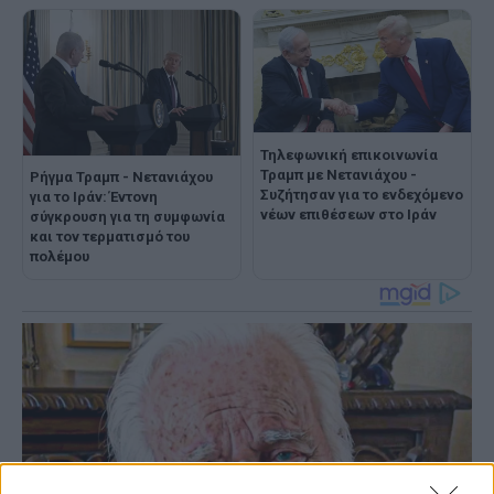
Τηλεφωνική επικοινωνία
Τραμπ με Νετανιάχου -
Ρήγμα Τραμπ - Νετανιάχου
Συζήτησαν για το ενδεχόμενο
για το Ιράν: Έντονη
νέων επιθέσεων στο Ιράν
σύγκρουση για τη συμφωνία
και τον τερματισμό του
πολέμου