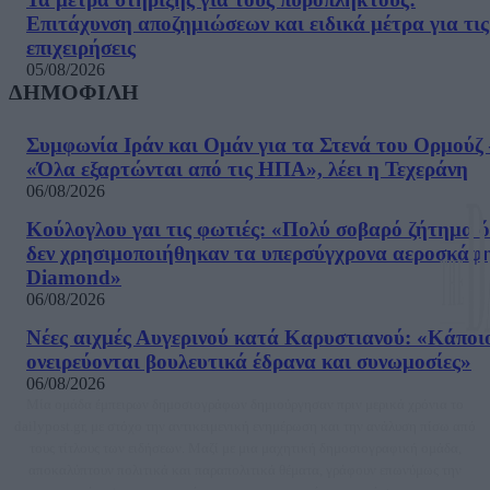
Επιτάχυνση αποζημιώσεων και ειδικά μέτρα για τις
επιχειρήσεις
05/08/2026
ΔΗΜΟΦΙΛΗ
Συμφωνία Ιράν και Ομάν για τα Στενά του Ορμούζ 
«Όλα εξαρτώνται από τις ΗΠΑ», λέει η Τεχεράνη
06/08/2026
Κούλογλου γαι τις φωτιές: «Πολύ σοβαρό ζήτημα ό
δεν χρησιμοποιήθηκαν τα υπερσύγχρονα αεροσκάφ
Diamond»
06/08/2026
Νέες αιχμές Αυγερινού κατά Καρυστιανού: «Kάποι
ονειρεύονται βουλευτικά έδρανα και συνωμοσίες»
06/08/2026
Μία ομάδα έμπειρων δημοσιογράφων δημιούργησαν πριν μερικά χρόνια το
dailypost.gr, με στόχο την αντικειμενική ενημέρωση και την ανάλυση πίσω από
τους τίτλους των ειδήσεων. Μαζί με μια μαχητική δημοσιογραφική ομάδα,
αποκαλύπτουν πολιτικά και παραπολιτικά θέματα, γράφουν επωνύμως την