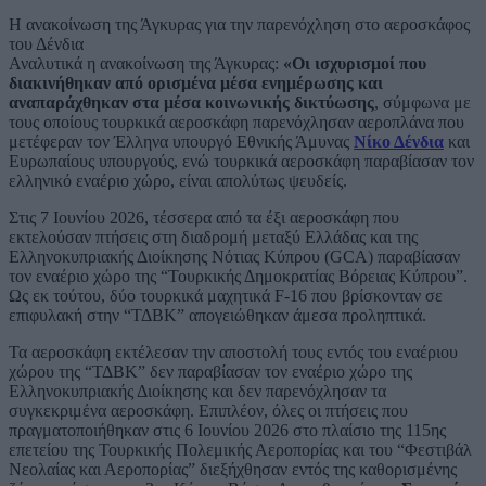
Η ανακοίνωση της Άγκυρας για την παρενόχληση στο αεροσκάφος
του Δένδια
Αναλυτικά η ανακοίνωση της Άγκυρας:
«Οι ισχυρισμοί που
διακινήθηκαν από ορισμένα μέσα ενημέρωσης και
αναπαράχθηκαν στα μέσα κοινωνικής δικτύωσης
, σύμφωνα με
τους οποίους τουρκικά αεροσκάφη παρενόχλησαν αεροπλάνα που
μετέφεραν τον Έλληνα υπουργό Εθνικής Άμυνας
Νίκο Δένδια
και
Ευρωπαίους υπουργούς, ενώ τουρκικά αεροσκάφη παραβίασαν τον
ελληνικό εναέριο χώρο, είναι απολύτως ψευδείς.
Στις 7 Ιουνίου 2026, τέσσερα από τα έξι αεροσκάφη που
εκτελούσαν πτήσεις στη διαδρομή μεταξύ Ελλάδας και της
Ελληνοκυπριακής Διοίκησης Νότιας Κύπρου (GCA) παραβίασαν
τον εναέριο χώρο της “Τουρκικής Δημοκρατίας Βόρειας Κύπρου”.
Ως εκ τούτου, δύο τουρκικά μαχητικά F-16 που βρίσκονταν σε
επιφυλακή στην “ΤΔΒΚ” απογειώθηκαν άμεσα προληπτικά.
Τα αεροσκάφη εκτέλεσαν την αποστολή τους εντός του εναέριου
χώρου της “ΤΔΒΚ” δεν παραβίασαν τον εναέριο χώρο της
Ελληνοκυπριακής Διοίκησης και δεν παρενόχλησαν τα
συγκεκριμένα αεροσκάφη. Επιπλέον, όλες οι πτήσεις που
πραγματοποιήθηκαν στις 6 Ιουνίου 2026 στο πλαίσιο της 115ης
επετείου της Τουρκικής Πολεμικής Αεροπορίας και του “Φεστιβάλ
Νεολαίας και Αεροπορίας” διεξήχθησαν εντός της καθορισμένης