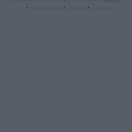
© 2024 Πνευματικά δικαιώματα: "ΝΟΗΣΙΣ ΙΚΕ". Developed by
Webalists
Πολιτική απορρήτου
Όροι χρήσης
Επικοινωνία