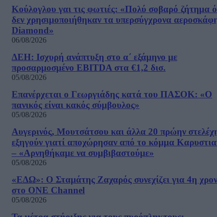
Κούλογλου γαι τις φωτιές: «Πολύ σοβαρό ζήτημα ό
δεν χρησιμοποιήθηκαν τα υπερσύγχρονα αεροσκάφ
Diamond»
06/08/2026
ΔΕΗ: Ισχυρή ανάπτυξη στο α΄ εξάμηνο με
προσαρμοσμένο EBITDA στα €1,2 δισ.
05/08/2026
Επανέρχεται ο Γεωργιάδης κατά του ΠΑΣΟΚ: «Ο
πανικός είναι κακός σύμβουλος»
05/08/2026
Αυγερινός, Μουτσάτσου και άλλα 20 πρώην στελέχ
εξηγούν γιατί αποχώρησαν από το κόμμα Καρυστια
– «Αρνηθήκαμε να συμβιβαστούμε»
05/08/2026
«ΕΔΩ»: Ο Σταμάτης Ζαχαρός συνεχίζει για 4η χρον
στο ONE Channel
05/08/2026
Τα μέτρα στήριξης για τους πυρόπληκτους: