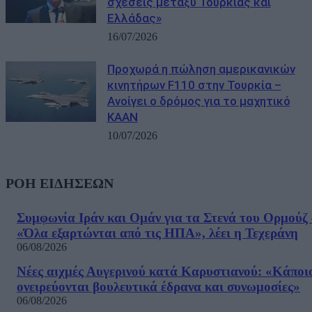
σχέσεις μεταξύ Τουρκίας και
Ελλάδας»
16/07/2026
Προχωρά η πώληση αμερικανικών
κινητήρων F110 στην Τουρκία –
Ανοίγει ο δρόμος για το μαχητικό
KAAN
10/07/2026
ΡΟΗ ΕΙΔΗΣΕΩΝ
Συμφωνία Ιράν και Ομάν για τα Στενά του Ορμούζ 
«Όλα εξαρτώνται από τις ΗΠΑ», λέει η Τεχεράνη
06/08/2026
Νέες αιχμές Αυγερινού κατά Καρυστιανού: «Kάποι
ονειρεύονται βουλευτικά έδρανα και συνωμοσίες»
06/08/2026