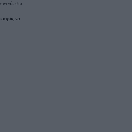
κανενός στα
 καιρός να