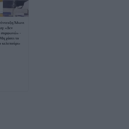
νέντευξη Άδωνι
η: «Δεν
ν συμφωνώ» -
Μη χάσει το
 κελεπούρι»