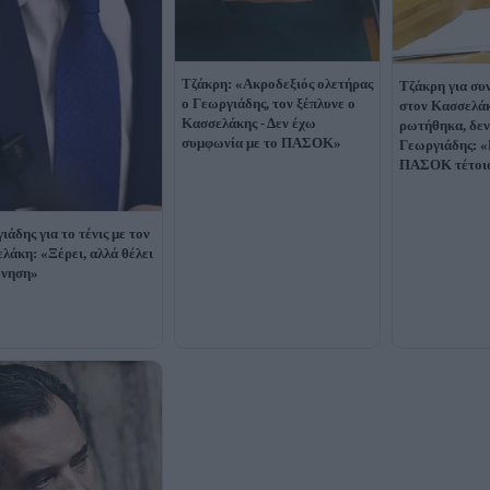
Τζάκρη: «Ακροδεξιός ολετήρας
Τζάκρη για συ
ο Γεωργιάδης, τον ξέπλυνε ο
στον Κασσελάκ
Κασσελάκης - Δεν έχω
ρωτήθηκα, δε
συμφωνία με το ΠΑΣΟΚ»
Γεωργιάδης: «
ΠΑΣΟΚ τέτοιο
ιάδης για το τένις με τον
λάκη: «Ξέρει, αλλά θέλει
όνηση»