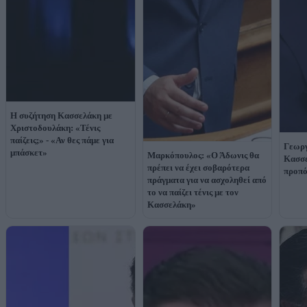
Η συζήτηση Κασσελάκη με
Χριστοδουλάκη: «Τένις
παίζεις;» - «Αν θες πάμε για
Γεωργ
μπάσκετ»
Μαρκόπουλος: «Ο Άδωνις θα
Κασσε
πρέπει να έχει σοβαρότερα
προπ
πράγματα για να ασχοληθεί από
το να παίζει τένις με τον
Κασσελάκη»