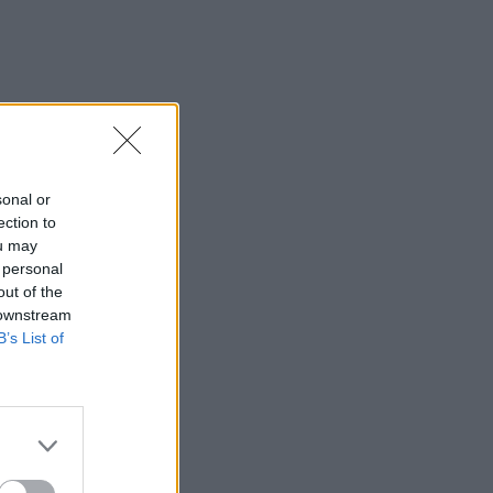
sonal or
ection to
ou may
 personal
out of the
 downstream
B’s List of