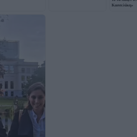
Κασσελάκη»