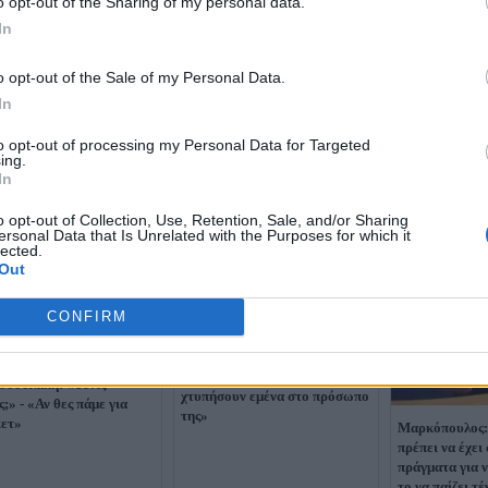
o opt-out of the Sharing of my personal data.
In
o opt-out of the Sale of my Personal Data.
In
to opt-out of processing my Personal Data for Targeted
ing.
In
o opt-out of Collection, Use, Retention, Sale, and/or Sharing
ersonal Data that Is Unrelated with the Purposes for which it
lected.
Out
CONFIRM
Φαραντούρης για διορισμό της
συζύγου του: «Είναι όλα
ήτηση Κασσελάκη με
νόμιμα - Κάποιοι επιχειρούν να
οδουλάκη: «Τένις
χτυπήσουν εμένα στο πρόσωπο
ς;» - «Αν θες πάμε για
της»
ετ»
Μαρκόπουλος:
πρέπει να έχε
πράγματα για 
το να παίζει τέ