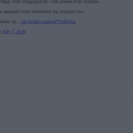
στημα, όταν στριμώχνεται: «την μπάλα στην εξέδρα».
ου αφορούν στην απόσπαση της συζύγου του.
χτυπούν τη…
pic.twitter.com/goPTfeRG6a
s)
July 7, 2026