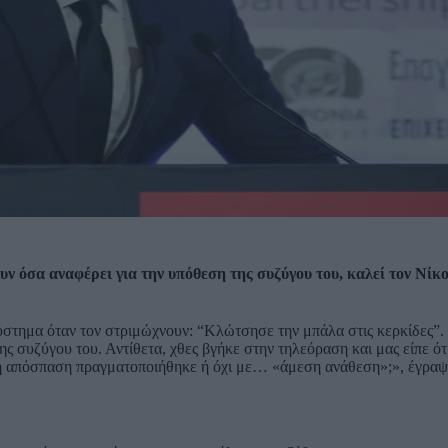
υν όσα αναφέρει για την υπόθεση της συζύγου του, καλεί τον Νί
σύστημα όταν τον στριμώχνουν: “Κλώτσησε την μπάλα στις κερκίδες”.
 συζύγου του. Αντίθετα, χθες βγήκε στην τηλεόραση και μας είπε ότι
μένη απόσπαση πραγματοποιήθηκε ή όχι με… «άμεση ανάθεση»;», έγρα