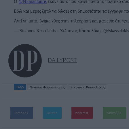
Ο
@NFarantouris
έκανε αυτό που κάνει πάντα το πολιτικό σύ
Εδώ και μέρες ζητώ να δώσει στη δημοσιότητα τα έγγραφα π
Αντί γι’ αυτό, βγήκε χθες στην τηλεόραση και μας είπε ότι «
— Stefanos Kasselakis – Στέφανος Κασσελάκης (@skasselaki
DAILYPOST
TAGS
Νικόλας Φαραντούρης
Στέφανος Κασσελάκης
Facebook
Twitter
Pinterest
WhatsApp