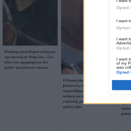
I want t
Opted 
I want t
Opted 
I want 
Advertis
Opted 
Πολάκης κατά Φαραντούρη για
την κριτική σε Φάμελλο: «Στο
I want t
σπίτι του κρεμασμένου δεν
of my P
was col
μιλάνε για αλλονών σκοινί»
Opted 
Ο Κασσελάκης τρολάρει τους
βουλευτές του ΣΥΡΙΖΑ που
παραιτήθηκαν: «Αν έχετε
ανάγκη για συστατική
Η συζ
επιστολή, με χαρά να σας
Χριστ
γράψω μία»
παίζει
μπάσκ