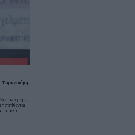
κο Φαραντούρη
 Εδώ και μέρες,
 “επιτίθενται
ψε μεταξύ