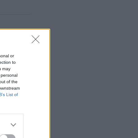
sonal or
ection to
ou may
 personal
out of the
 downstream
B’s List of