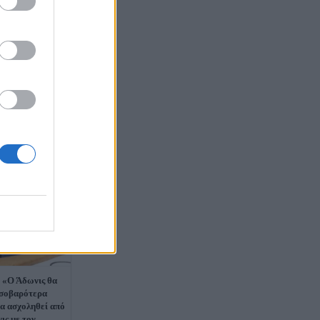
 «Ο Άδωνις θα
ι σοβαρότερα
να ασχοληθεί από
νις με τον