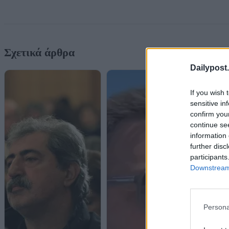
Σχετικά άρθρα
Dailypost.
If you wish 
sensitive in
confirm you
continue se
information 
further disc
participants
Downstream 
Persona