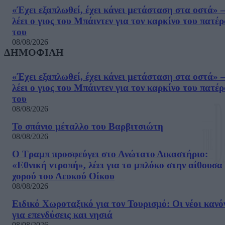
«Έχει εξαπλωθεί, έχει κάνει μετάσταση στα οστά» –
λέει ο γιος του Μπάιντεν για τον καρκίνο του πατέ
του
08/08/2026
ΔΗΜΟΦΙΛΗ
«Έχει εξαπλωθεί, έχει κάνει μετάσταση στα οστά» –
λέει ο γιος του Μπάιντεν για τον καρκίνο του πατέ
του
08/08/2026
Το σπάνιο μέταλλο του Βαρβιτσιώτη
08/08/2026
Ο Τραμπ προσφεύγει στο Ανώτατο Δικαστήριο:
«Εθνική ντροπή», λέει για το μπλόκο στην αίθουσα
χορού του Λευκού Οίκου
08/08/2026
Ειδικό Χωροταξικό για τον Τουρισμό: Οι νέοι κανό
για επενδύσεις και νησιά
08/08/2026