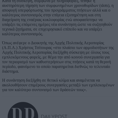
Κατά τη σύσκεψη, σύμφωνα με πληροφορίες, τέθηκε η
αυστηρότερη τήρηση των συμφωνημένων χρονοθυρίδων (slots), η
αποφυγή υπερφόρτωσης του προγράμματος πτήσεων αλλά και ο
καλύτερος συντονισμός στην επίγεια εξυπηρέτηση και στη
διαχείριση της εναέριας κυκλοφορίας ενώ αποφασίστηκε να
υπάρξει τις επόμενες ημέρες νέα συνάντηση ώστε να συζητηθούν
τεχνικά ζητήματα, σε επιχειρησιακό επίπεδο και να υπάρξει
καλύτερος συντονισμός.
Όπως ανέφερε ο Διοικητής της Αρχής Πολιτικής Αεροπορίας
(Α.Π.Α.) Χρήστος Τσίτουρας «στο πλαίσιο των αρμοδιοτήτων της
Αρχής Πολιτικής Αεροπορίας διεξήχθη σύσκεψη με όλους τους
εμπλεκόμενους φορείς, με θέμα την από κοινού συνεργασία για
τον περιορισμό των καθυστερήσεων στις πτήσεις κατά τη θερινή
περίοδο, φαινόμενο το οποίο παρατηρείται διεθνώς το τελευταίο
διάστημα.
Η συνάντηση διεξήχθη σε θετικό κλίμα και αναμένεται να
ακολουθήσουν επιμέρους συνεργασίες μεταξύ των εμπλεκομένων
για τον καλύτερο συντονισμό των δράσεών τους».
DAILYPOST