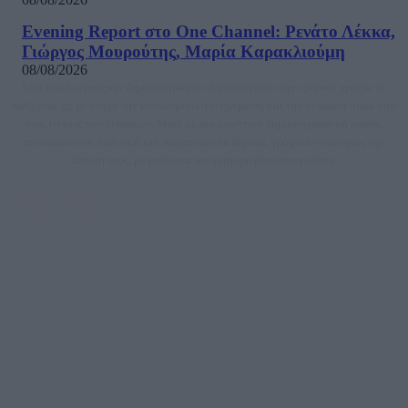
Evening Report στο One Channel: Ρενάτο Λέκκα,
Γιώργος Μουρούτης, Μαρία Καρακλιούμη
08/08/2026
Μία ομάδα έμπειρων δημοσιογράφων δημιούργησαν πριν μερικά χρόνια το
dailypost.gr, με στόχο την αντικειμενική ενημέρωση και την ανάλυση πίσω από
τους τίτλους των ειδήσεων. Μαζί με μια μαχητική δημοσιογραφική ομάδα,
αποκαλύπτουν πολιτικά και παραπολιτικά θέματα, γράφουν επωνύμως την
άποψη τους, με γνώμονα τον ενημερωμένο αναγνώστη.
DAILYPOST.GR – ΤΑΥΤΌΤΗΤΑ
Ιδιοκτήτρια εταιρεία: «ΝΟΗΣΙΣ ΙΚΕ»
Έδρα: Δήμος Αμαρουσίου Αττικής, Αγ. Αθανασίου αρ. 21, Τ.Κ. 15125
ΑΦΜ: 801093076, Δ.Ο.Υ.: ΚΕΦΟΔΕ ΑΤΤΙΚΗΣ, E-mail: press@dailypost.gr, Τηλ.
επικοινωνίας: 2108066997
Νόμιμος Εκπρόσωπος: Ζαχαρός Σταμάτης
Μέτοχοι: Ζαχαρός Σταμάτης, Κουβαράς Γεώργιος, ΥΠΗΡΕΣΙΕΣ ΠΡΟΗΓΜΕΝΗΣ