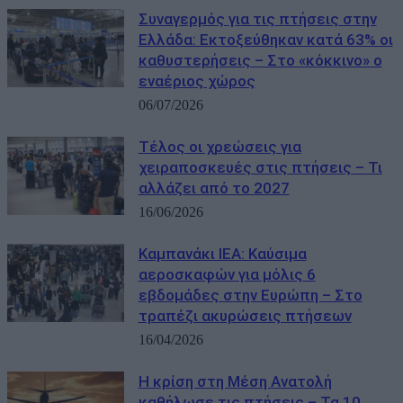
Συναγερμός για τις πτήσεις στην
Ελλάδα: Εκτοξεύθηκαν κατά 63% οι
καθυστερήσεις – Στο «κόκκινο» ο
εναέριος χώρος
06/07/2026
Τέλος οι χρεώσεις για
χειραποσκευές στις πτήσεις – Τι
αλλάζει από το 2027
16/06/2026
Καμπανάκι IEA: Καύσιμα
αεροσκαφών για μόλις 6
εβδομάδες στην Ευρώπη – Στο
τραπέζι ακυρώσεις πτήσεων
16/04/2026
Η κρίση στη Μέση Ανατολή
καθήλωσε τις πτήσεις – Τα 10