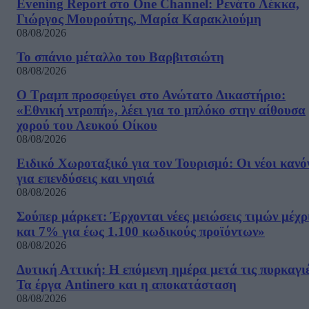
Evening Report στο One Channel: Ρενάτο Λέκκα,
Γιώργος Μουρούτης, Μαρία Καρακλιούμη
08/08/2026
Το σπάνιο μέταλλο του Βαρβιτσιώτη
08/08/2026
Ο Τραμπ προσφεύγει στο Ανώτατο Δικαστήριο:
«Εθνική ντροπή», λέει για το μπλόκο στην αίθουσα
χορού του Λευκού Οίκου
08/08/2026
Ειδικό Χωροταξικό για τον Τουρισμό: Οι νέοι κανό
για επενδύσεις και νησιά
08/08/2026
Σούπερ μάρκετ: Έρχονται νέες μειώσεις τιμών μέχρ
και 7% για έως 1.100 κωδικούς προϊόντων»
08/08/2026
Δυτική Αττική: Η επόμενη ημέρα μετά τις πυρκαγιέ
Τα έργα Antinero και η αποκατάσταση
08/08/2026