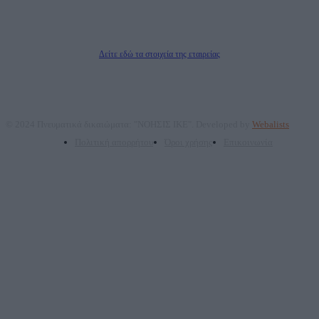
ΤΕΧΝΟΛΟΓΙΑΣ ΠΑΡΑΓΩΓΗΣ ΟΠΤΙΚΟΑΚΟΥΣΤΙΚΩΝ ΜΕΣΩΝ ΜΕΛΕΤΩΝ ΚΑΙ
ΠΑΡΟΧΗΣ ΥΠΗΡΕΣΙΩΝ PLD PLUS ΑΝΩΝ ΕΤΑΙΡΙΑ
Δικαιούχος του ονόματος τομέα (dailypost.gr): ΝΟΗΣΙΣ ΙΚΕ
Διευθυντής/Διαχειριστής: Ζαχαρός Σταμάτης
Διευθυντής Σύνταξης: Ρενάτο Λέκκα
Δείτε εδώ τα στοιχεία της εταιρείας
© 2024 Πνευματικά δικαιώματα: "ΝΟΗΣΙΣ ΙΚΕ". Developed by
Webalists
Πολιτική απορρήτου
Όροι χρήσης
Επικοινωνία