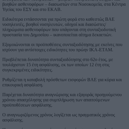
βοηθών ασθενοφόρων – διασωστών στα Νοσοκομεία, στα Κέντρα
Υγείας του ΕΣΥ και στο ΕKAB.
Ειδικότερα εντάσσονται για πρώτη φορά στο καθεστώς ΒΑΕ
νοσηλευτές, βοηθοί νοσηλευτών, οδηγοί και διασώστες/
πληρώματα ασθενοφόρων που υπάγονται στη συνταξιοδοτική
προστασία του Δημοσίου – ικανοποιείται αίτημα δεκαετιών.
Εξομοιώνονται οι προϋποθέσεις συνταξιοδότησης με εκείνες που
ισχύουν για αντίστοιχες ειδικότητες του πρώην ΙΚΑ-ΕΤΑΜ.
Προβλέπεται δυνατότητα συνταξιοδότησης στο 62ο έτος, με
τουλάχιστον 15 έτη ασφάλισης, εκ των οποίων 12 έτη στις
συγκεκριμένες ειδικότητες.
Ρυθμίζεται η καταβολή πρόσθετων εισφορών ΒΑΕ για κύρια και
επικουρική ασφάλιση.
Παρέχεται δυνατότητα αναγνώρισης και εξαγοράς προηγούμενου
χρόνου απασχόλησης για συμπλήρωση των απαιτούμενων
προϋποθέσεων ασφάλισης.
Ο αναγνωριζόμενος χρόνος λογίζεται ως πραγματικός χρόνος
ασφάλισης.