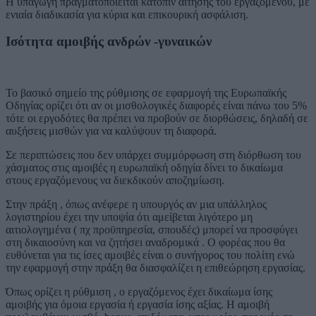
Η υπαγωγή πραγματοποιείται κατόπιν αίτησης του εργαζομένου, με
ενιαία διαδικασία για κύρια και επικουρική ασφάλιση.
Ισότητα αμοιβής ανδρών -γυναικών
Το βασικό σημείο της ρύθμισης σε εφαρμογή της Ευρωπαϊκής
Οδηγίας ορίζει ότι αν οι μισθολογικές διαφορές είναι πάνω του 5%
τότε οι εργοδότες θα πρέπει να προβούν σε διορθώσεις, δηλαδή σε
αυξήσεις μισθών για να καλύψουν τη διαφορά.
Σε περιπτώσεις που δεν υπάρχει συμμόρφωση στη διόρθωση του
χάσματος στις αμοιβές η ευρωπαϊκή οδηγία δίνει το δικαίωμα
στους εργαζόμενους να διεκδικούν αποζημίωση.
Στην πράξη , όπως ανέφερε η υπουργός αν μια υπάλληλος
λογιστηρίου έχει την υποψία ότι αμείβεται λιγότερο μη
αιτιολογημένα ( πχ προϋπηρεσία, σπουδές) μπορεί να προσφύγει
στη δικαιοσύνη και να ζητήσει αναδρομικά . Ο φορέας που θα
ευθύνεται για τις ίσες αμοιβές είναι ο συνήγορος του πολίτη ενώ
την εφαρμογή στην πράξη θα διασφαλίζει η επιθεώρηση εργασίας.
Όπως ορίζει η ρύθμιση , ο εργαζόμενος έχει δικαίωμα ίσης
αμοιβής για όμοια εργασία ή εργασία ίσης αξίας. Η αμοιβή