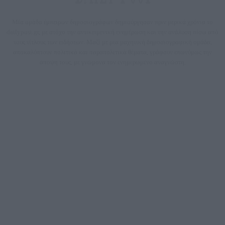
Μία ομάδα έμπειρων δημοσιογράφων δημιούργησαν πριν μερικά χρόνια το
dailypost.gr, με στόχο την αντικειμενική ενημέρωση και την ανάλυση πίσω από
τους τίτλους των ειδήσεων. Μαζί με μια μαχητική δημοσιογραφική ομάδα,
αποκαλύπτουν πολιτικά και παραπολιτικά θέματα, γράφουν επωνύμως την
άποψη τους, με γνώμονα τον ενημερωμένο αναγνώστη.
DAILYPOST.GR – ΤΑΥΤΌΤΗΤΑ
Ιδιοκτήτρια εταιρεία: «ΝΟΗΣΙΣ ΙΚΕ»
Έδρα: Δήμος Αμαρουσίου Αττικής, Αγ. Αθανασίου αρ. 21, Τ.Κ. 15125
ΑΦΜ: 801093076, Δ.Ο.Υ.: ΚΕΦΟΔΕ ΑΤΤΙΚΗΣ, E-mail: press@dailypost.gr, Τηλ.
επικοινωνίας: 2108066997
Νόμιμος Εκπρόσωπος: Ζαχαρός Σταμάτης
Μέτοχοι: Ζαχαρός Σταμάτης, Κουβαράς Γεώργιος, ΥΠΗΡΕΣΙΕΣ ΠΡΟΗΓΜΕΝΗΣ
ΤΕΧΝΟΛΟΓΙΑΣ ΠΑΡΑΓΩΓΗΣ ΟΠΤΙΚΟΑΚΟΥΣΤΙΚΩΝ ΜΕΣΩΝ ΜΕΛΕΤΩΝ ΚΑΙ
ΠΑΡΟΧΗΣ ΥΠΗΡΕΣΙΩΝ PLD PLUS ΑΝΩΝ ΕΤΑΙΡΙΑ
Δικαιούχος του ονόματος τομέα (dailypost.gr): ΝΟΗΣΙΣ ΙΚΕ
Διευθυντής/Διαχειριστής: Ζαχαρός Σταμάτης