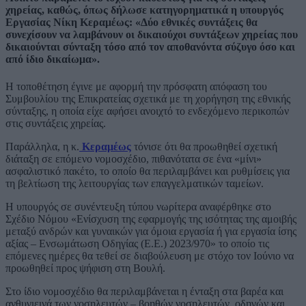
χηρείας, καθώς, όπως δήλωσε κατηγορηματικά η υπουργός
Εργασίας Νίκη Κεραμέως: «Δύο εθνικές συντάξεις θα
συνεχίσουν να λαμβάνουν οι δικαιούχοι συντάξεων χηρείας που
δικαιούνται σύνταξη τόσο από τον αποθανόντα σύζυγο όσο και
από ίδιο δικαίωμα».
Η τοποθέτηση έγινε με αφορμή την πρόσφατη απόφαση του
Συμβουλίου της Επικρατείας σχετικά με τη χορήγηση της εθνικής
σύνταξης, η οποία είχε αφήσει ανοιχτό το ενδεχόμενο περικοπών
στις συντάξεις χηρείας.
Παράλληλα, η κ.
Κεραμέως
τόνισε ότι θα προωθηθεί σχετική
διάταξη σε επόμενο νομοσχέδιο, πιθανότατα σε ένα «μίνι»
ασφαλιστικό πακέτο, το οποίο θα περιλαμβάνει και ρυθμίσεις για
τη βελτίωση της λειτουργίας των επαγγελματικών ταμείων.
Η υπουργός σε συνέντευξη τύπου νωρίτερα αναφέρθηκε στο
Σχέδιο Νόμου «Ενίσχυση της εφαρμογής της ισότητας της αμοιβής
μεταξύ ανδρών και γυναικών για όμοια εργασία ή για εργασία ίσης
αξίας – Ενσωμάτωση Οδηγίας (Ε.Ε.) 2023/970» το οποίο τις
επόμενες ημέρες θα τεθεί σε διαβούλευση με στόχο τον Ιούνιο να
προωθηθεί προς ψήφιση στη Βουλή.
Στο ίδιο νομοσχέδιο θα περιλαμβάνεται η ένταξη στα βαρέα και
ανθυγιεινά των νοσηλευτών – βοηθών νοσηλευτών, οδηγών και