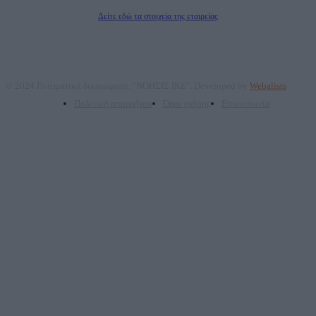
Διευθυντής Σύνταξης: Ρενάτο Λέκκα
Δείτε εδώ τα στοιχεία της εταιρείας
© 2024 Πνευματικά δικαιώματα: "ΝΟΗΣΙΣ ΙΚΕ". Developed by
Webalists
Πολιτική απορρήτου
Όροι χρήσης
Επικοινωνία