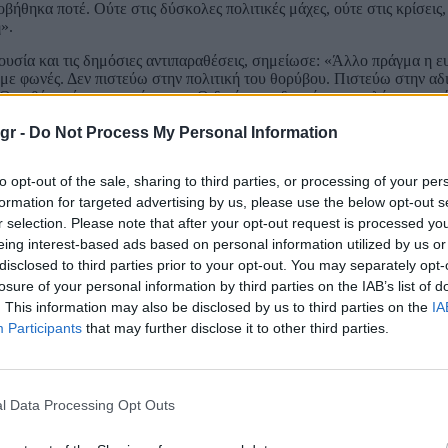
ήθηκα ποτέ. Ούτε στις δύσκολες πολιτικές μάχες, ούτε στις κρίσεις,
».
ρουσία και τις δημόσιες αντιπαραθέσεις, σημείωσε: «Άλλο πράγμα η ε
 με φωνές. Δεν πιστεύω στην πολιτική του θορύβου. Πιστεύω στην αδ
 καθένας έχει τον τρόπο του. Ο δικός μου δεν είναι να μιλάω συνεχώ
λογεί και να είμαι παρών όταν οι περιστάσεις το απαιτούν».
gr -
Do Not Process My Personal Information
α επιδιώκει τον διάλογο και τη σταθερότητα στην περιοχή, πάντ
ι την καλή γειτονία, τον διάλογο και τη σταθερότητα στην περιοχή. Α
to opt-out of the sale, sharing to third parties, or processing of your per
στην εθνική κυριαρχία και στα κυριαρχικά δικαιώματα. Το μήνυμα είν
formation for targeted advertising by us, please use the below opt-out s
 δίκαιο και χωρίς απειλές, αμφισβητήσεις ή ρητορικές εξάρσεις».
r selection. Please note that after your opt-out request is processed y
ρα γεωπολιτικά και αναπτυξιακά πλεονεκτήματά μας και αν η Ευρώπη θέ
eing interest-based ads based on personal information utilized by us or
η δύναμή της».
disclosed to third parties prior to your opt-out. You may separately opt-
losure of your personal information by third parties on the IAB’s list of
ιεθνούς Ναυτιλιακού Οργανισμού (IMO) για το
νέο πλαίσιο απανθρ
οιήθηκε από άλλες προτάσεις και υπογράμμισε: «Η Ελλάδα υποστηρίζε
. This information may also be disclosed by us to third parties on the
IA
μες λύσεις. Κάποιοι θα τιμωρούσαν με δισεκατομμύρια ευρώ πρόστιμ
Participants
that may further disclose it to other third parties.
ναλλακτικά καύσιμα αντιστοιχούν στο 0,5% της παγκόσμιας ανάγκης. 
ξει τον τεράστιο στόλο της, που αποτελεί το 61% του ευρωπαϊκού και
l Data Processing Opt Outs
ς Ευρωπαίους πολίτες:
«Η ναυτιλία μεταφέρει το 80% του παγκόσμι
θα περάσουν στις μεταφορές, στην εφοδιαστική αλυσίδα, στα καύσιμα κ