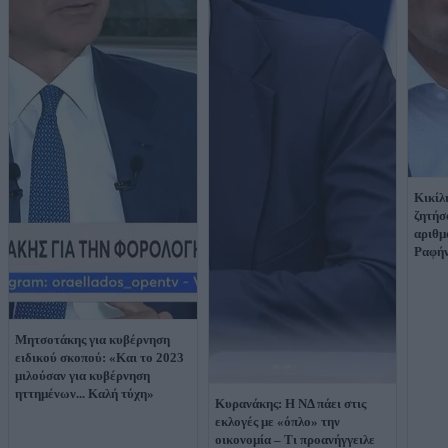
Κικίλι
ζητήσ
αριθμ
Ραφή
Μητσοτάκης για κυβέρνηση
ειδικού σκοπού: «Και το 2023
μιλούσαν για κυβέρνηση
ηττημένων... Καλή τύχη»
Κυρανάκης: Η ΝΔ πάει στις
εκλογές με «όπλο» την
οικονομία – Τι προανήγγειλε