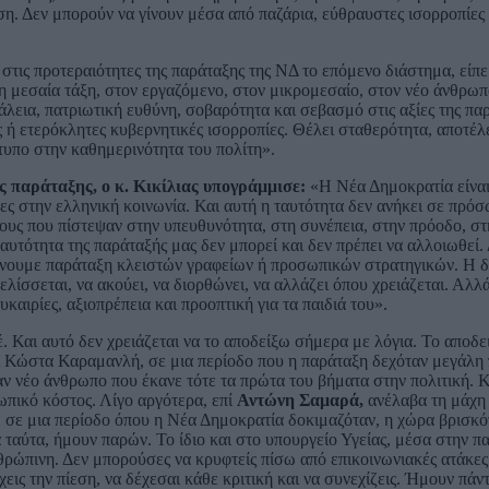
ση. Δεν μπορούν να γίνουν μέσα από παζάρια, εύθραυστες ισορροπίες
 στις προτεραιότητες της παράταξης της ΝΔ το επόμενο διάστημα, είπε
τη μεσαία τάξη, στον εργαζόμενο, στον μικρομεσαίο, στον νέο άνθρωπ
λεια, πατριωτική ευθύνη, σοβαρότητα και σεβασμό στις αξίες της παρ
ς ή ετερόκλητες κυβερνητικές ισορροπίες. Θέλει σταθερότητα, αποτέλ
τυπο στην καθημερινότητα του πολίτη».
ς παράταξης, ο κ. Κικίλιας υπογράμμισε:
«Η Νέα Δημοκρατία είναι
ζες στην ελληνική κοινωνία. Και αυτή η ταυτότητα δεν ανήκει σε πρό
ους που πίστεψαν στην υπευθυνότητα, στη συνέπεια, στην πρόοδο, στ
αυτότητα της παράταξής μας δεν μπορεί και δεν πρέπει να αλλοιωθεί. 
γίνουμε παράταξη κλειστών γραφείων ή προσωπικών στρατηγικών. Η 
λίσσεται, να ακούει, να διορθώνει, να αλλάζει όπου χρειάζεται. Αλλά
υκαιρίες, αξιοπρέπεια και προοπτική για τα παιδιά του».
 Και αυτό δεν χρειάζεται να το αποδείξω σήμερα με λόγια. Το αποδει
ί Κώστα Καραμανλή, σε μια περίοδο που η παράταξη δεχόταν μεγάλη 
ναν νέο άνθρωπο που έκανε τότε τα πρώτα του βήματα στην πολιτική. 
σωπικό κόστος. Λίγο αργότερα, επί
Αντώνη Σαμαρά,
ανέλαβα τη μάχη 
 σε μια περίοδο όπου η Νέα Δημοκρατία δοκιμαζόταν, η χώρα βρισκό
 ταύτα, ήμουν παρών. Το ίδιο και στο υπουργείο Υγείας, μέσα στην πα
θρώπινη. Δεν μπορούσες να κρυφτείς πίσω από επικοινωνιακές ατάκες
έχεις την πίεση, να δέχεσαι κάθε κριτική και να συνεχίζεις. Ήμουν πά