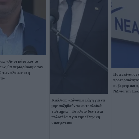
ας: «Αν οι κάτοικοι το
ουν, θα περιορίσουμε τον
ό των πλοίων στη
Ποιες είναι οι 
να»
προτεραιότητε
κυβερνητικό π
ΝΔ για την Ελ
Κικίλιας: «Δίνουμε μάχη για να
μην αυξηθούν τα ακτοπλοϊκά
εισιτήρια – Το πλοίο δεν είναι
πολυτέλεια για την ελληνική
οικογένεια»