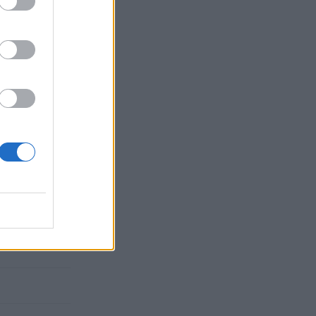
το 2050. Μέχρι
ακής, ο
αντιμετωπίζουν
ολές έρευνας
οφυλακής εδώ
, κάμερες,
ν Ανατολική
ριπολικών και
ναέρια drones,