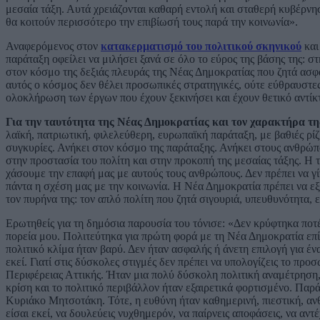
μεσαία τάξη. Αυτά χρειάζονται καθαρή εντολή και σταθερή κυβέρνη
θα κοιτούν περισσότερο την επιβίωσή τους παρά την κοινωνία».
Αναφερόμενος στον
κατακερματισμό του πολιτικού σκηνικού
και
παράταξη οφείλει να μιλήσει ξανά σε όλο το εύρος της βάσης της: σ
στον κόσμο της δεξιάς πλευράς της Νέας Δημοκρατίας που ζητά ασφά
αυτός ο κόσμος δεν θέλει προσωπικές στρατηγικές, ούτε εύθραυστε
ολοκλήρωση των έργων που έχουν ξεκινήσει και έχουν θετικό αντίκ
Για την ταυτότητα της Νέας Δημοκρατίας και τον χαρακτήρα τη
λαϊκή, πατριωτική, φιλελεύθερη, ευρωπαϊκή παράταξη, με βαθιές ρί
συγκυρίες. Ανήκει στον κόσμο της παράταξης. Ανήκει στους ανθρώπ
στην προστασία του πολίτη και στην προκοπή της μεσαίας τάξης. Η τ
χάσουμε την επαφή μας με αυτούς τους ανθρώπους. Δεν πρέπει να 
πάντα η σχέση μας με την κοινωνία. Η Νέα Δημοκρατία πρέπει να εξε
τον πυρήνα της: τον απλό πολίτη που ζητά σιγουριά, υπευθυνότητα, ε
Ερωτηθείς για τη δημόσια παρουσία του τόνισε: «Δεν κρύφτηκα ποτέ.
πορεία μου. Πολιτεύτηκα για πρώτη φορά με τη Νέα Δημοκρατία επ
πολιτικό κλίμα ήταν βαρύ. Δεν ήταν ασφαλής ή άνετη επιλογή για έ
εκεί. Γιατί στις δύσκολες στιγμές δεν πρέπει να υπολογίζεις το προ
Περιφέρειας Αττικής. Ήταν μια πολύ δύσκολη πολιτική αναμέτρηση,
κρίση και το πολιτικό περιβάλλον ήταν εξαιρετικά φορτισμένο. Παρά
Κυριάκο Μητσοτάκη. Τότε, η ευθύνη ήταν καθημερινή, πιεστική, αν
είσαι εκεί, να δουλεύεις νυχθημερόν, να παίρνεις αποφάσεις, να αντ