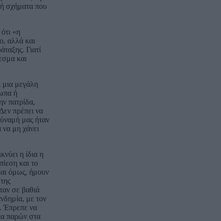
 ή σχήματα που
 ότι «η
ο, αλλά και
άταξης. Γιατί
εσμα και
 μια μεγάλη
σωπα ή
ην πατρίδα,
Δεν πρέπει να
δύναμή μας ήταν
 να μη χάνει
κνύει η ίδια η
πίεση και το
Και όμως, ήμουν
της
ταν σε βαθιά
νδημία, με τον
. Έπρεπε να
ντα παρών στα