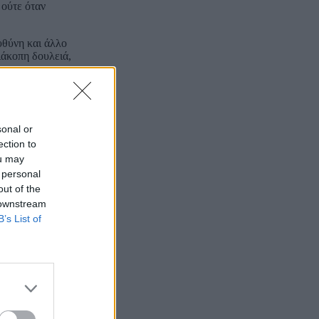
 ούτε όταν
υθύνη και άλλο
ιάκοπη δουλειά,
ς για να
οτε όμως στη
υτό όμως
sonal or
αι καθαρό:
ection to
ou may
λει να γίνει
 personal
out of the
 downstream
ακοποίησης της
ι τη σταδιακή
B’s List of
α τον κλάδο της
Άρα, μέχρι να
 το 20% του
ου εμπορίου.
αι συνολικά