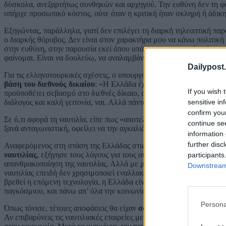
δύσκολα, ανεξαρτήτως συνθηκών και αρχηγού. Την ευθύνη δεν τη φοβ
υπήρχε προσωπικό κόστος, ούτε όταν η κριτική ήταν σκληρή ή άδικη
Εξηγώντας, παράλληλα, γιατί δεν επιλέγει τη διαρκή τηλεοπτική πα
ο διαρκής θόρυβος. Δεν είναι στον χαρακτήρα μου να κάνω πολιτική
στην ευθύνη, στην παρουσία εκεί όπου υπάρχει πραγματική ανάγκη. Ο
φαίνομαι. Είναι να δουλεύω, να αναλαμβάνω την ευθύνη που μου ανα
Dailypost.
Για τις ελληνοτουρκικές σχέσεις, ο υπουργός επισήμανε ότι
η Ελλάδ
βάση του διεθνούς δικαίου
: «Η Ελλάδα έχει αποδείξει ότι επιδιώκε
If you wish 
προϋποθέτει σεβασμό στο διεθνές δίκαιο, στο δίκαιο της θάλασσας, 
sensitive in
διάλογος και καλή γειτονία, ναι. Αλλά πάντα με σεβασμό στο διεθνές
confirm you
Σε ό,τι αφορά τη ναυτιλία, είπε πως «αποτελεί ένα από τα ισχυρότε
continue se
ξανά ανταγωνιστική, οφείλει να την αγκαλιάσει και να αξιοποιήσει τ
information 
further disc
Αναφερόμενος στη στάση της Ελλάδας στις διαπραγματεύσεις του Δ
ναυτιλίας
, εξήγησε τους λόγους για τους οποίους η χώρα διαφοροπ
participants
απανθρακοποίηση της ναυτιλίας. Αλλά με ρεαλιστικές και εφαρμόσι
Downstream 
ναυτιλίας επειδή δεν χρησιμοποιεί εναλλακτικά καύσιμα. Όμως τα ε
βρεθεί η επόμενη τεχνολογία, η Ελλάδα είναι υποχρεωμένη να στηρί
παγκόσμιου, και πάνω απ’ όλα την κοινωνία».
Persona
Όπως τόνισε, τέτοιες αποφάσεις θα είχαν
σοβαρές επιπτώσεις στου
Αν επιβαρύνεις τις ναυτιλιακές εταιρείες με τεράστια κόστη, αυτά 