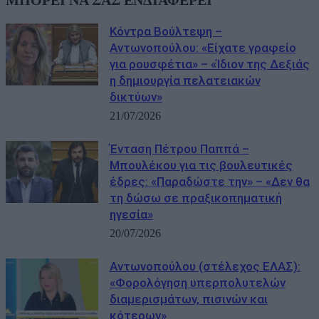
Κόντρα Βούλτεψη –
Αντωνοπούλου: «Είχατε γραφείο
για ρουσφέτια» – «Ίδιον της Δεξιάς
η δημιουργία πελατειακών
δικτύων»
21/07/2026
Ένταση Πέτρου Παππά –
Μπουλέκου για τις βουλευτικές
έδρες: «Παραδώστε την» – «Δεν θα
τη δώσω σε πραξικοπηματική
ηγεσία»
20/07/2026
Αντωνοπούλου (στέλεχος ΕΛΑΣ):
«Φορολόγηση υπερπολυτελών
διαμερισμάτων, πισινών και
κότερων»