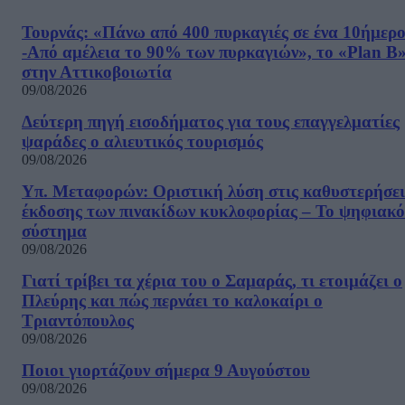
Τουρνάς: «Πάνω από 400 πυρκαγιές σε ένα 10ήμερ
-Από αμέλεια το 90% των πυρκαγιών», το «Plan B
στην Αττικοβοιωτία
09/08/2026
Δεύτερη πηγή εισοδήματος για τους επαγγελματίες
ψαράδες ο αλιευτικός τουρισμός
09/08/2026
Υπ. Μεταφορών: Οριστική λύση στις καθυστερήσει
έκδοσης των πινακίδων κυκλοφορίας – Το ψηφιακό
σύστημα
09/08/2026
Γιατί τρίβει τα χέρια του ο Σαμαράς, τι ετοιμάζει ο
Πλεύρης και πώς περνάει το καλοκαίρι ο
Τριαντόπουλος
09/08/2026
Ποιοι γιορτάζουν σήμερα 9 Αυγούστου
09/08/2026