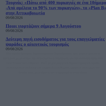
Τουρνάς: «Πάνω από 400 πυρκαγιές σε ένα 10ήμερ
-Από αμέλεια το 90% των πυρκαγιών», το «Plan B
στην Αττικοβοιωτία
09/08/2026
Ποιοι γιορτάζουν σήμερα 9 Αυγούστου
09/08/2026
Δεύτερη πηγή εισοδήματος για τους επαγγελματίες
ψαράδες ο αλιευτικός τουρισμός
09/08/2026
Μία ομάδα έμπειρων δημοσιογράφων δημιούργησαν πριν μερικά χρόνια το
dailypost.gr, με στόχο την αντικειμενική ενημέρωση και την ανάλυση πίσω από
τους τίτλους των ειδήσεων. Μαζί με μια μαχητική δημοσιογραφική ομάδα,
αποκαλύπτουν πολιτικά και παραπολιτικά θέματα, γράφουν επωνύμως την
άποψη τους, με γνώμονα τον ενημερωμένο αναγνώστη.
DAILYPOST.GR – ΤΑΥΤΌΤΗΤΑ