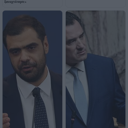
ξαναχτύπησε»