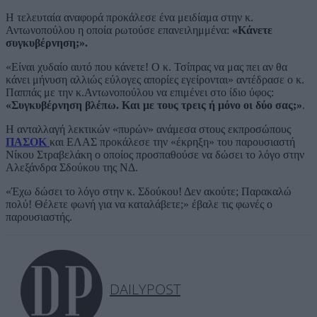
Η τελευταία αναφορά προκάλεσε ένα μειδίαμα στην κ.
Αντωνοπούλου η οποία ρωτούσε επανειλημμένα:
«Κάνετε
συγκυβέρνηση;».
«Είναι χυδαίο αυτό που κάνετε! Ο κ. Τσίπρας να μας πει αν θα
κάνει μήνυση αλλιώς εύλογες απορίες εγείρονται» αντέδρασε ο κ.
Παππάς με την κ.Αντωνοπούλου να επιμένει στο ίδιο ύφος:
«Συγκυβέρνηση βλέπω. Και με τους τρεις ή μόνο οι δύο σας;»
.
Η ανταλλαγή λεκτικών «πυρών» ανάμεσα στους εκπροσώπους
ΠΑΣΟΚ
και ΕΛΑΣ προκάλεσε την «έκρηξη» του παρουσιαστή
Νίκου Στραβελάκη ο οποίος προσπαθούσε να δώσει το λόγο στην
Αλεξάνδρα Σδούκου της ΝΔ.
«Έχω δώσει το λόγο στην κ. Σδούκου! Δεν ακούτε; Παρακαλώ
πολύ! Θέλετε φωνή για να καταλάβετε;» έβαλε τις φωνές ο
παρουσιαστής.
DAILYPOST