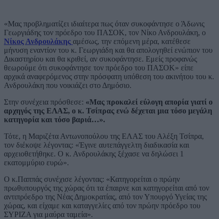
«Μας προβληματίζει ιδιαίτερα πως όταν συκοφάντησε ο Άδωνις
Γεωργιάδης τον πρόεδρο του ΠΑΣΟΚ, τον Νίκο Ανδρουλάκη, ο
Νίκος Ανδρουλάκης
αμέσως, την επόμενη μέρα, κατέθεσε
μήνυση εναντίον του κ. Γεωργιάδη και θα απολογηθεί ενώπιον του
Δικαστηρίου και θα κριθεί, αν συκοφάντησε. Εμείς προφανώς
θεωρούμε ότι συκοφάντησε τον πρόεδρο του ΠΑΣΟΚ» είπε
αρχικά αναφερόμενος στην πρόσφατη υπόθεση του ακινήτου του κ.
Ανδρουλάκη που νοικιάζει στο Δημόσιο.
Στην συνέχεια πρόσθεσε:
«Μας προκαλεί εύλογη απορία γιατί ο
αρχηγός της ΕΛΑΣ, ο κ. Τσίπρας ενώ δέχεται μια τόσο μεγάλη
κατηγορία και τόσο βαριά…».
Τότε, η Μαριζέτα Αντωνοπούλου της ΕΛΑΣ του Αλέξη Τσίπρα,
τον διέκοψε λέγοντας: «Έγινε αυτεπάγγελτη διαδικασία και
αρχειοθετήθηκε. Ο κ. Ανδρουλάκης ξέχασε να δηλώσει 1
εκατομμύριο ευρώ».
Ο κ.Παππάς συνέχισε λέγοντας: «Κατηγορείται ο πρώην
πρωθυπουργός της χώρας ότι τα έπαιρνε και κατηγορείται από τον
αντιπρόεδρο της Νέας Δημοκρατίας, από τον Υπουργό Υγείας της
χώρας, και είχαμε και καταγγελίες από τον πρώην πρόεδρο του
ΣΥΡΙΖΑ για μαύρα ταμεία».