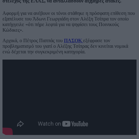
στέλεχος της ΕΛΑΣ, να ανταλλάσσουν αιχμηρές ατάκες.
Αφορμή για να ανέβουν οι τόνοι στάθηκε η πρόσφατη επίθεση που
εξαπέλυσε του Άδωνι Γεωργιάδη στον Αλέξη Τσίπρα τον οποίο
κατήγγειλε «ότι πήρε λεφτά για να ψηφίσει τους Ποινικούς
Κώδικες».
Αρχικά, ο Πέτρος Παππάς του
ΠΑΣΟΚ
εξέφρασε τον
προβληματισμό του γιατί ο Αλέξης Τσίπρας δεν κινείται νομικά
ενώ δέχεται την συγκεκριμένη κατηγορία.