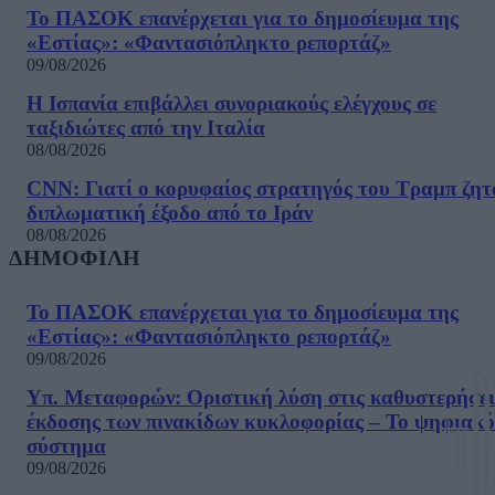
Το ΠΑΣΟΚ επανέρχεται για το δημοσίευμα της
«Εστίας»: «Φαντασιόπληκτο ρεπορτάζ»
09/08/2026
Η Ισπανία επιβάλλει συνοριακούς ελέγχους σε
ταξιδιώτες από την Ιταλία
08/08/2026
CNN: Γιατί ο κορυφαίος στρατηγός του Τραμπ ζητ
διπλωματική έξοδο από το Ιράν
08/08/2026
ΔΗΜΟΦΙΛΗ
Το ΠΑΣΟΚ επανέρχεται για το δημοσίευμα της
«Εστίας»: «Φαντασιόπληκτο ρεπορτάζ»
09/08/2026
Υπ. Μεταφορών: Οριστική λύση στις καθυστερήσει
έκδοσης των πινακίδων κυκλοφορίας – Το ψηφιακό
σύστημα
09/08/2026