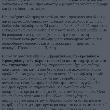
φαίνονται – γιατί δεν είμαι δικαστής – με αυτά τα οποία διαβάζουμε
και λέει ο ίδιος, πειστικές».
Και συνέχισε: «Ως προς το ένταλμα, όπως προκύπτει από όλες τις
πηγές και τις αστυνομικές και τις δικαστικές ακολουθείται η ίδια
διαδικασία. Δηλαδή, εντός 24 ωρών το ένταλμα διαβιβάστηκε στον
εισαγγελέα και ακολουθείται όλη η κατά το νόμο διαδικασία. Ούτε
θα μπορούσε ένα έχει ούτε έχει σε αυτή την περίπτωση
ευρωπαϊκού εντάλματος σύλληψης την οποιαδήποτε ανάμειξη ο
οποιοσδήποτε υπουργός και στην προκειμένη περίπτωση ο
υπουργός Προστασίας του Πολίτη».
Ειδικά γι’ αυτό που είπε ο κ. Αβραμόπουλος ότι
«κρατούσε ο
Χρυσοχοΐδης το ένταλμα στο συρτάρι και με ενημέρωσαν από
τον Μητσοτάκη»
: «Από την ενημέρωση που έχω και από την
πραγματικότητα, κάτι τέτοιο δεν ισχύει γιατί ακολουθήθηκαν οι
προβλεπόμενοι χρόνοι και μάλιστα συντμήθηκαν δηλαδή επειδή
είναι ευρωπαϊκό ένταλμα για να μην θεωρηθεί οποιαδήποτε
συγκάλυψη εντός 24 ωρών διαβιβάστηκε στον εισαγγελέα. Το
Μαξίμου άρχισε να ενημερώνεται. Με ρωτούσαν από την
προηγούμενη ημέρα αν υπάρχει θέμα με τον Αβραμόπουλο. Όλοι
επικαλούνταν πηγές από τις Βρυξέλλες. Συνεργάτης του
πρωθυπουργού κάλεσε τον κ. Αβραμόπουλο να τον ρωτήσει αν
γνωρίζει κάτι. Λίγες ώρες αργότερα πράγματι έγινε γνωστό και από
τα ΜΜΕ η ύπαρξη του εντάλματος αφού έτσι κι αλλιώς είχε