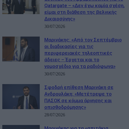
Qatargate – «Δεν έχω καμία σχέση,
είμαι στη διάθεση της βελγικής
Δικαιοσύνης»
30/07/2026
Μαρινάκης: «Από τον Σεπτέμβριο
οι διαδικασίες για τις
περιφερειακές τηλεοπτικές
άδειες – Έρχεται και το
νομοσχέδιο για τα ραδιόφωνα»
30/07/2026
Σφοδρή επίθεση Μαρινάκη σε
Ανδρουλάκη: «Μετέτρεψε το
ΠΑΣΟΚ σε κόμμα άρνησης και
οπισθοδρόμησης»
28/07/2026
Μαρινάκης για τα «σπιτάκια