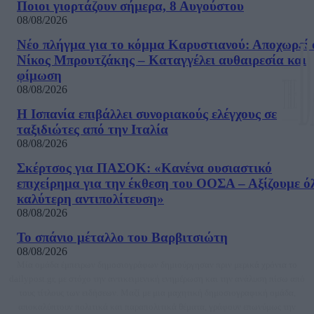
Ποιοι γιορτάζουν σήμερα, 8 Αυγούστου
08/08/2026
Νέο πλήγμα για το κόμμα Καρυστιανού: Αποχωρεί 
Νίκος Μπρουτζάκης – Καταγγέλει αυθαιρεσία και
φίμωση
08/08/2026
Η Ισπανία επιβάλλει συνοριακούς ελέγχους σε
ταξιδιώτες από την Ιταλία
08/08/2026
Σκέρτσος για ΠΑΣΟΚ: «Κανένα ουσιαστικό
επιχείρημα για την έκθεση του ΟΟΣΑ – Αξίζουμε ό
καλύτερη αντιπολίτευση»
08/08/2026
Το σπάνιο μέταλλο του Βαρβιτσιώτη
08/08/2026
Μία ομάδα έμπειρων δημοσιογράφων δημιούργησαν πριν μερικά χρόνια το
dailypost.gr, με στόχο την αντικειμενική ενημέρωση και την ανάλυση πίσω από
τους τίτλους των ειδήσεων. Μαζί με μια μαχητική δημοσιογραφική ομάδα,
αποκαλύπτουν πολιτικά και παραπολιτικά θέματα, γράφουν επωνύμως την