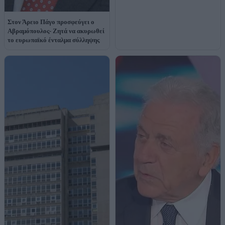
Στον Άρειο Πάγο προσφεύγει ο
Αβραμόπουλος- Ζητά να ακυρωθεί
το ευρωπαϊκό ένταλμα σύλληψης