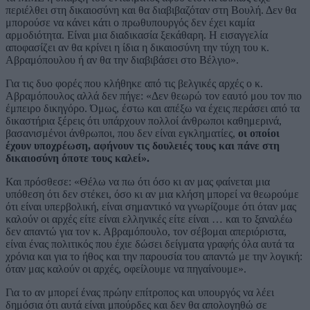
περιέλθει στη δικαιοσύνη και θα διαβιβαζόταν στη Βουλή. Δεν θα
μπορούσε να κάνει κάτι ο πρωθυπουργός δεν έχει καμία
αρμοδιότητα. Είναι μια διαδικασία ξεκάθαρη. Η εισαγγελία
αποφασίζει αν θα κρίνει η ίδια η δικαιοσύνη την τύχη του κ.
Αβραμόπουλου ή αν θα την διαβιβάσει στο Βέλγιο».
Για τις δυο φορές που κλήθηκε από τις βελγικές αρχές ο κ.
Αβραμόπουλος αλλά δεν πήγε: «Δεν θεωρώ τον εαυτό μου τον πιο
έμπειρο δικηγόρο. Όμως, έστω και απέξω να έχεις περάσει από τα
δικαστήρια ξέρεις ότι υπάρχουν πολλοί άνθρωποι καθημερινά,
βασανισμένοι άνθρωποι, που δεν είναι εγκληματίες,
οι οποίοι
έχουν υποχρέωση, αφήνουν τις δουλειές τους και πάνε στη
δικαιοσύνη όποτε τους καλεί».
Και πρόσθεσε: «Θέλω να πω ότι όσο κι αν μας φαίνεται μια
υπόθεση ότι δεν στέκει, όσο κι αν μια κλήση μπορεί να θεωρούμε
ότι είναι υπερβολική, είναι σημαντικό να γνωρίζουμε ότι όταν μας
καλούν οι αρχές είτε είναι ελληνικές είτε είναι … και το ξαναλέω
δεν απαντώ για τον κ. Αβραμόπουλο, τον σέβομαι απεριόριστα,
είναι ένας πολιτικός που έχιε δώσει δείγματα γραφής όλα αυτά τα
χρόνια και για το ήθος και την παρουσία του απαντώ με την λογική:
όταν μας καλούν οι αρχές, οφείλουμε να πηγαίνουμε».
Για το αν μπορεί ένας πρώην επίτροπος και υπουργός να λέει
δημόσια ότι αυτά είναι μπούρδες και δεν θα απολογηθώ σε