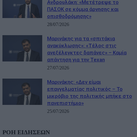
Ανδρουλάκη: «Μετέτρεψε το
ΠΑΣΟΚ σε κόμμα άρνησης και
οπισθοδρόμησης»
28/07/2026
Μαρινάκης για τα «σπιτάκια
ανακύκλωσης»: «Τέλος στις
ανεξέλεγκτες δαπάνες» – Καμία
απάντηση για την Texan
27/07/2026
Μαρινάκης: «Δεν είμαι
επαγγελματίας πολιτικός – Το
μικρόβιο της πολιτικής μπήκε στο
πανεπιστήμιο»
25/07/2026
ΡΟΗ ΕΙΔΗΣΕΩΝ