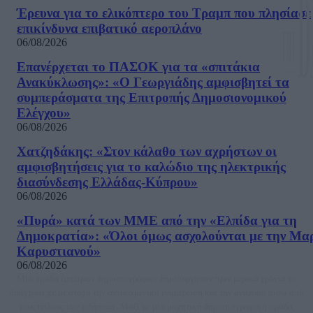
Έρευνα για το ελικόπτερο του Τραμπ που πλησίασε
επικίνδυνα επιβατικό αεροπλάνο
06/08/2026
Επανέρχεται το ΠΑΣΟΚ για τα «σπιτάκια
Ανακύκλωσης»: «Ο Γεωργιάδης αμφισβητεί τα
συμπεράσματα της Επιτροπής Δημοσιονομικού
Ελέγχου»
06/08/2026
Χατζηδάκης: «Στον κάλαθο των αχρήστων οι
αμφισβητήσεις για το καλώδιο της ηλεκτρικής
διασύνδεσης Ελλάδας-Κύπρου»
06/08/2026
«Πυρά» κατά των ΜΜΕ από την «Ελπίδα για τη
Δημοκρατία»: «Όλοι όμως ασχολούνται με την Μα
Καρυστιανού»
06/08/2026
Μία ομάδα έμπειρων δημοσιογράφων δημιούργησαν πριν μερικά χρόνια το
dailypost.gr, με στόχο την αντικειμενική ενημέρωση και την ανάλυση πίσω από
τους τίτλους των ειδήσεων. Μαζί με μια μαχητική δημοσιογραφική ομάδα,