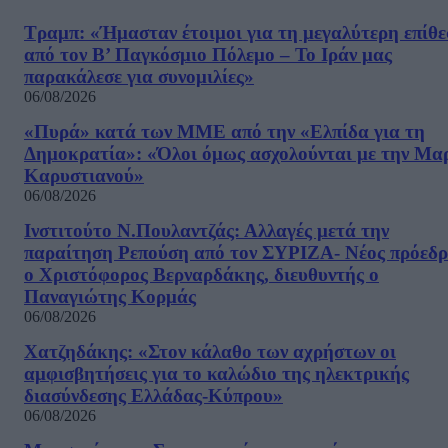
Τραμπ: «Ήμασταν έτοιμοι για τη μεγαλύτερη επίθ
από τον Β’ Παγκόσμιο Πόλεμο – Το Ιράν μας
παρακάλεσε για συνομιλίες»
06/08/2026
«Πυρά» κατά των ΜΜΕ από την «Ελπίδα για τη
Δημοκρατία»: «Όλοι όμως ασχολούνται με την Μα
Καρυστιανού»
06/08/2026
Ινστιτούτο Ν.Πουλαντζάς: Αλλαγές μετά την
παραίτηση Ρεπούση από τον ΣΥΡΙΖΑ- Νέος πρόεδρ
ο Χριστόφορος Βερναρδάκης, διευθυντής ο
Παναγιώτης Κορμάς
06/08/2026
Χατζηδάκης: «Στον κάλαθο των αχρήστων οι
αμφισβητήσεις για το καλώδιο της ηλεκτρικής
διασύνδεσης Ελλάδας-Κύπρου»
06/08/2026