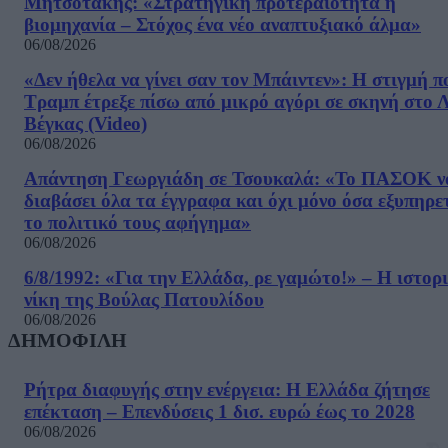
Μητσοτάκης: «Στρατηγική προτεραιότητα η
βιομηχανία – Στόχος ένα νέο αναπτυξιακό άλμα»
06/08/2026
«Δεν ήθελα να γίνει σαν τον Μπάιντεν»: Η στιγμή π
Τραμπ έτρεξε πίσω από μικρό αγόρι σε σκηνή στο 
Βέγκας (Video)
06/08/2026
Απάντηση Γεωργιάδη σε Τσουκαλά: «Το ΠΑΣΟΚ ν
διαβάσει όλα τα έγγραφα και όχι μόνο όσα εξυπηρε
το πολιτικό τους αφήγημα»
06/08/2026
6/8/1992: «Για την Ελλάδα, ρε γαμώτο!» – Η ιστορ
νίκη της Βούλας Πατουλίδου
06/08/2026
ΔΗΜΟΦΙΛΗ
Ρήτρα διαφυγής στην ενέργεια: Η Ελλάδα ζήτησε
επέκταση – Επενδύσεις 1 δισ. ευρώ έως το 2028
06/08/2026