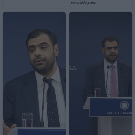
απαράλλαχτος»