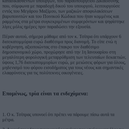
καταδικασθέντων υπουργών, του παραϋπουργείου Δικαιοσύνης
που, σύμφωνα με παραδοχή δικού του υπουργού, λειτουργούσε
εντός του Μεγάρου Μαξίμου, των μαζικών αποφυλακίσεων
βαρυποινιτών και του Ποινικού Κώδικα που ήταν κομμένος και
ραμμένος στα μέτρα συγκεκριμένων συμφερόντων και ψηφίστηκε
λίγες μόλις ημέρες πριν παραδώσει την εξουσία.
Πέραν αυτού, σήμερα μάθαμε από τον κ. Τσίπρα ότι υπάρχουν 6
δισεκατομμύρια ευρώ διαθέσιμα προς διανομή. Το είπε ενώ η
κυβέρνηση, αξιοποιώντας στο έπακρο τον διαθέσιμο
δημοσιονομικό χώρο, προχώρησε από την 1η Ιανουαρίου στη
μεγαλύτερη φορολογική μεταρρύθμιση των τελευταίων δεκαετιών,
ύψους 1,76 δισεκατομμυρίων ευρώ, με μειώσεις φόρων για όλους,
μηδενισμό του φόρου εισοδήματος για τους νέους και σημαντικές
ελαφρύνσεις για τις πολύτεκνες οικογένειες.
Επομένως, τρία είναι τα ενδεχόμενα:
1. Ο κ. Τσίπρας υπονοεί ότι πρέπει να πάρουμε πίσω αυτά τα
μέτρα.