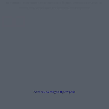
αποκαλύπτουν πολιτικά και παραπολιτικά θέματα, γράφουν επωνύμως την
άποψη τους, με γνώμονα τον ενημερωμένο αναγνώστη.
DAILYPOST.GR – ΤΑΥΤΌΤΗΤΑ
Ιδιοκτήτρια εταιρεία: «ΝΟΗΣΙΣ ΙΚΕ»
Έδρα: Δήμος Αμαρουσίου Αττικής, Αγ. Αθανασίου αρ. 21, Τ.Κ. 15125
ΑΦΜ: 801093076, Δ.Ο.Υ.: ΚΕΦΟΔΕ ΑΤΤΙΚΗΣ, E-mail: press@dailypost.gr, Τηλ.
επικοινωνίας: 2108066997
Νόμιμος Εκπρόσωπος: Ζαχαρός Σταμάτης
Μέτοχοι: Ζαχαρός Σταμάτης, Κουβαράς Γεώργιος, ΥΠΗΡΕΣΙΕΣ ΠΡΟΗΓΜΕΝΗΣ
ΤΕΧΝΟΛΟΓΙΑΣ ΠΑΡΑΓΩΓΗΣ ΟΠΤΙΚΟΑΚΟΥΣΤΙΚΩΝ ΜΕΣΩΝ ΜΕΛΕΤΩΝ ΚΑΙ
ΠΑΡΟΧΗΣ ΥΠΗΡΕΣΙΩΝ PLD PLUS ΑΝΩΝ ΕΤΑΙΡΙΑ
Δικαιούχος του ονόματος τομέα (dailypost.gr): ΝΟΗΣΙΣ ΙΚΕ
Διευθυντής/Διαχειριστής: Ζαχαρός Σταμάτης
Διευθυντής Σύνταξης: Ρενάτο Λέκκα
Δείτε εδώ τα στοιχεία της εταιρείας