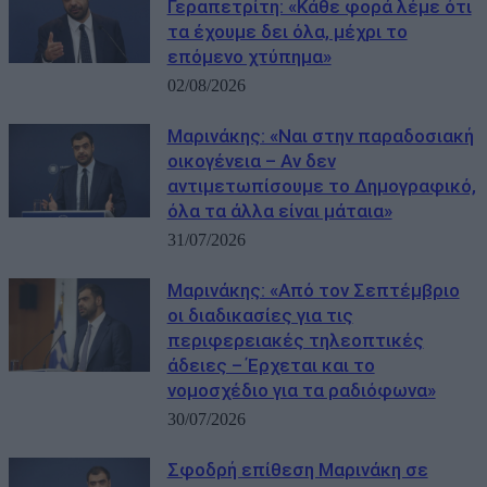
Γεραπετρίτη: «Κάθε φορά λέμε ότι
τα έχουμε δει όλα, μέχρι το
επόμενο χτύπημα»
02/08/2026
Μαρινάκης: «Ναι στην παραδοσιακή
οικογένεια – Αν δεν
αντιμετωπίσουμε το Δημογραφικό,
όλα τα άλλα είναι μάταια»
31/07/2026
Μαρινάκης: «Από τον Σεπτέμβριο
οι διαδικασίες για τις
περιφερειακές τηλεοπτικές
άδειες – Έρχεται και το
νομοσχέδιο για τα ραδιόφωνα»
30/07/2026
Σφοδρή επίθεση Μαρινάκη σε