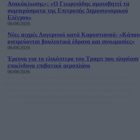
Ανακύκλωσης»: «Ο Γεωργιάδης αμφισβητεί τα
συμπεράσματα της Επιτροπής Δημοσιονομικού
Ελέγχου»
06/08/2026
Νέες αιχμές Αυγερινού κατά Καρυστιανού: «Kάποι
ονειρεύονται βουλευτικά έδρανα και συνωμοσίες»
06/08/2026
Έρευνα για το ελικόπτερο του Τραμπ που πλησίασε
επικίνδυνα επιβατικό αεροπλάνο
06/08/2026
Μία ομάδα έμπειρων δημοσιογράφων δημιούργησαν πριν μερικά χρόνια το
dailypost.gr, με στόχο την αντικειμενική ενημέρωση και την ανάλυση πίσω από
τους τίτλους των ειδήσεων. Μαζί με μια μαχητική δημοσιογραφική ομάδα,
αποκαλύπτουν πολιτικά και παραπολιτικά θέματα, γράφουν επωνύμως την
άποψη τους, με γνώμονα τον ενημερωμένο αναγνώστη.