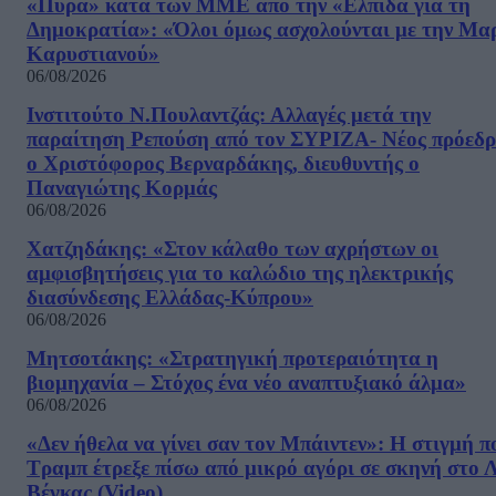
«Πυρά» κατά των ΜΜΕ από την «Ελπίδα για τη
Δημοκρατία»: «Όλοι όμως ασχολούνται με την Μα
Καρυστιανού»
06/08/2026
Ινστιτούτο Ν.Πουλαντζάς: Αλλαγές μετά την
παραίτηση Ρεπούση από τον ΣΥΡΙΖΑ- Νέος πρόεδρ
ο Χριστόφορος Βερναρδάκης, διευθυντής ο
Παναγιώτης Κορμάς
06/08/2026
Χατζηδάκης: «Στον κάλαθο των αχρήστων οι
αμφισβητήσεις για το καλώδιο της ηλεκτρικής
διασύνδεσης Ελλάδας-Κύπρου»
06/08/2026
Μητσοτάκης: «Στρατηγική προτεραιότητα η
βιομηχανία – Στόχος ένα νέο αναπτυξιακό άλμα»
06/08/2026
«Δεν ήθελα να γίνει σαν τον Μπάιντεν»: Η στιγμή π
Τραμπ έτρεξε πίσω από μικρό αγόρι σε σκηνή στο 
Βέγκας (Video)