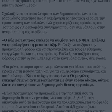
έκλεισε τις τράπεζες και είπε μάλιστα ότι έπρεπε να τις είχε κλείσει
από την πρώτη μέρα».
Σχολιάζοντας τα αποτελέσματα των δημοσκοπήσεων, ο κος
Μαρινάκης απάντησε πως η κυβέρνηση Μητσοτάκη κέρδισε την
εμπιστοσύνη των πολιτών, ενώ χαρακτηρίζει τις προτάσεις του
Τσίπρα ως χιλιοειπωμένα συνθήματα που δεν συμβάλλουν στην
αντιμετώπιση της ακρίβειας.
«Ο κύριος Τσίπρας επέλεξε να αυξήσει τον ΕΝΦΙΑ. Επέλεξε
να φορολογήσει τη μεσαία τάξη.
Επέλεξε να αυξήσει την
προκαταβολή φόρου και να στραγγαλίσει και τους ελεύθερους
επαγγελματίες και τις επιχειρήσεις. Επέλεξε να αυξήσει τους
φόρους για την υγεία. Επέλεξε να τα κάνει όλα αυτά», σημείωσε.
«Για μένα, οι φόροι πρέπει να μειώνονται για όλους τους πολίτες,
ειδικά για τη μεσαία τάξη και για τα χαμηλότερα εισοδήματα, και
αυτό κάνουμε.
Και ο στόχος ποιος είναι; Οι μεγάλες
επιχειρήσεις να αντιμετωπίζονται με έναν τρόπο δίκαιο, ούτως
ώστε να συνεχίσουν να δημιουργούν θέσεις εργασίας».
«Είναι προτιμότερο να προκαλείς με την πολιτική σου τη
δημιουργία θέσεων εργασίας, να επιστρέφει δηλαδή στην
οικονομία αυτό το πλεόνασμα και να πολλαπλασιάζεται το όφελός
του, παρά να κινείσαι εκδικητικά. Αυτά τα 4,5 χρόνια (σ.σ.:
διακυβέρνησης Τσίπρα) είδαμε φόρους στη μεσαία τάξη και στα