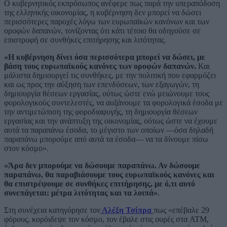
Ο κυβερνητικός εκπρόσωπος ανέφερε πως παρά την υπεραπόδοση
της ελληνικής οικονομίας, η κυβέρνηση δεν μπορεί να δώσει
περισσότερες παροχές λόγω των ευρωπαϊκών κανόνων και των
οροφών δαπανών, τονίζοντας ότι κάτι τέτοιο θα οδηγούσε σε
επιστροφή σε συνθήκες επιτήρησης και λιτότητας.
«Η κυβέρνηση δίνει όσα περισσότερα μπορεί να δώσει, με
βάση τους ευρωπαϊκούς κανόνες των οροφών δαπανών.
Και
μάλιστα δημιουργεί τις συνθήκες, με την πολιτική που εφαρμόζει
και ως προς την αύξηση των επενδύσεων, των εξαγωγών, τη
δημιουργία θέσεων εργασίας, ούτως ώστε ενώ μειώνουμε τους
φορολογικούς συντελεστές, να αυξάνουμε τα φορολογικά έσοδα με
την αντιμετώπιση της φοροδιαφυγής, τη δημιουργία θέσεων
εργασίας και την ανάπτυξη της οικονομίας, ούτως ώστε να έχουμε
αυτά τα παραπάνω έσοδα, το μέγιστο των οποίων —όσα δηλαδή
παραπάνω μπορούμε από αυτά τα έσοδα— να τα δίνουμε πίσω
στον κόσμο».
«Άρα δεν μπορούμε να δώσουμε παραπάνω. Αν δώσουμε
παραπάνω, θα παραβιάσουμε τους ευρωπαϊκούς κανόνες και
θα επιστρέψουμε σε συνθήκες επιτήρησης, με ό,τι αυτό
συνεπάγεται: μέτρα λιτότητας και τα λοιπά»
.
Στη συνέχεια κατηγόρησε τον
Αλέξη Τσίπρα
πως «επέβαλε 29
φόρους, κορόιδεψε τον κόσμο, τον έβαλε στις ουρές στα ATM,