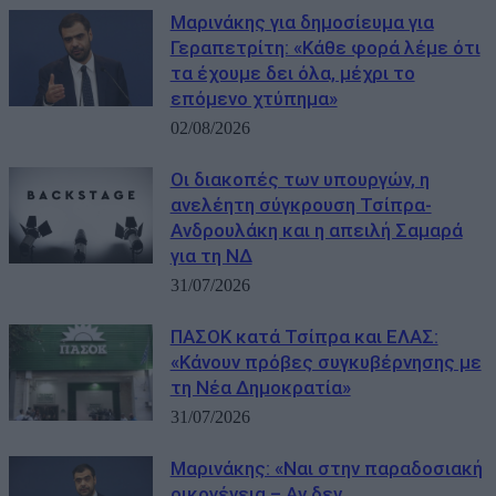
Μαρινάκης για δημοσίευμα για
Γεραπετρίτη: «Κάθε φορά λέμε ότι
τα έχουμε δει όλα, μέχρι το
επόμενο χτύπημα»
02/08/2026
Οι διακοπές των υπουργών, η
ανελέητη σύγκρουση Τσίπρα-
Ανδρουλάκη και η απειλή Σαμαρά
για τη ΝΔ
31/07/2026
ΠΑΣΟΚ κατά Τσίπρα και ΕΛΑΣ:
«Κάνουν πρόβες συγκυβέρνησης με
τη Νέα Δημοκρατία»
31/07/2026
Μαρινάκης: «Ναι στην παραδοσιακή
οικογένεια – Αν δεν