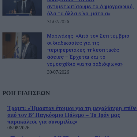
αντιμετωπίσουμε το Δημογραφικό,
όλα τα άλλα είναι μάταια»
31/07/2026
Μαρινάκης: «Από τον Σεπτέμβριο
οι διαδικασίες για τις
περιφερειακές τηλεοπτικές
άδειες – Έρχεται και το
νομοσχέδιο για τα ραδιόφωνα»
30/07/2026
ΡΟΗ ΕΙΔΗΣΕΩΝ
Τραμπ: «Ήμασταν έτοιμοι για τη μεγαλύτερη επίθ
από τον Β’ Παγκόσμιο Πόλεμο – Το Ιράν μας
παρακάλεσε για συνομιλίες»
06/08/2026