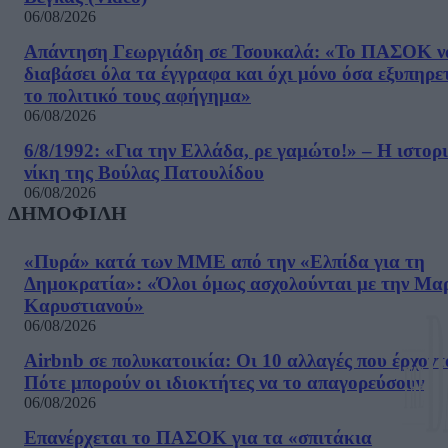
06/08/2026
Απάντηση Γεωργιάδη σε Τσουκαλά: «Το ΠΑΣΟΚ ν
διαβάσει όλα τα έγγραφα και όχι μόνο όσα εξυπηρε
το πολιτικό τους αφήγημα»
06/08/2026
6/8/1992: «Για την Ελλάδα, ρε γαμώτο!» – Η ιστορ
νίκη της Βούλας Πατουλίδου
06/08/2026
ΔΗΜΟΦΙΛΗ
«Πυρά» κατά των ΜΜΕ από την «Ελπίδα για τη
Δημοκρατία»: «Όλοι όμως ασχολούνται με την Μα
Καρυστιανού»
06/08/2026
Airbnb σε πολυκατοικία: Οι 10 αλλαγές που έρχοντ
Πότε μπορούν οι ιδιοκτήτες να το απαγορεύσουν
06/08/2026
Επανέρχεται το ΠΑΣΟΚ για τα «σπιτάκια