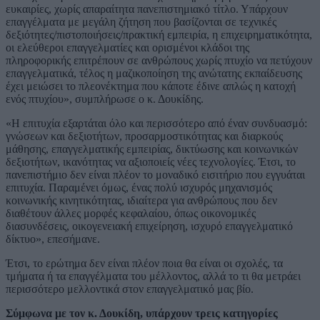
ευκαιρίες, χωρίς απαραίτητα πανεπιστημιακό τίτλο. Υπάρχουν
επαγγέλματα με μεγάλη ζήτηση που βασίζονται σε τεχνικές
δεξιότητες/πιστοποιήσεις/πρακτική εμπειρία, η επιχειρηματικότητα,
οι ελεύθεροι επαγγελματίες και ορισμένοι κλάδοι της
πληροφορικής επιτρέπουν σε ανθρώπους χωρίς πτυχίο να πετύχουν
επαγγελματικά, τέλος η μαζικοποίηση της ανώτατης εκπαίδευσης
έχει μειώσει το πλεονέκτημα που κάποτε έδινε απλώς η κατοχή
ενός πτυχίου», συμπλήρωσε ο κ. Δουκίδης.
«Η επιτυχία εξαρτάται όλο και περισσότερο από έναν συνδυασμό:
γνώσεων και δεξιοτήτων, προσαρμοστικότητας και διαρκούς
μάθησης, επαγγελματικής εμπειρίας, δικτύωσης και κοινωνικών
δεξιοτήτων, ικανότητας να αξιοποιείς νέες τεχνολογίες. Έτσι, το
πανεπιστήμιο δεν είναι πλέον το μοναδικό εισιτήριο που εγγυάται
επιτυχία. Παραμένει όμως, ένας πολύ ισχυρός μηχανισμός
κοινωνικής κινητικότητας, ιδιαίτερα για ανθρώπους που δεν
διαθέτουν άλλες μορφές κεφαλαίου, όπως οικονομικές
διασυνδέσεις, οικογενειακή επιχείρηση, ισχυρό επαγγελματικό
δίκτυο», επεσήμανε.
Έτσι, το ερώτημα δεν είναι πλέον ποια θα είναι οι σχολές, τα
τμήματα ή τα επαγγέλματα του μέλλοντος, αλλά το τι θα μετράει
περισσότερο μελλοντικά στον επαγγελματικό μας βίο.
Σύμφωνα με τον κ. Δουκίδη, υπάρχουν τρεις κατηγορίες