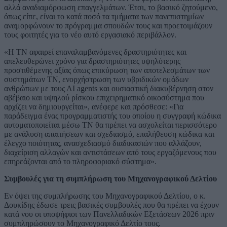
αλλά αναδιαμόρφωση επαγγελμάτων. Έτσι, το βασικό ζητούμενο,
όπως είπε, είναι το κατά ποσό τα τμήματα των πανεπιστημίων
αναμορφώνουν το πρόγραμμα σπουδών τους και προετοιμάζουν
τους φοιτητές για το νέο αυτό εργασιακό περιβάλλον.
«Η ΤΝ αφαιρεί επαναλαμβανόμενες δραστηριότητες και
απελευθερώνει χρόνο για δραστηριότητες υψηλότερης
προστιθέμενης αξίας όπως επικύρωση των αποτελεσμάτων των
συστημάτων ΤΝ, ενορχήστρωση των υβριδικών ομάδων
ανθρώπων με τους ΑΙ agents και ουσιαστική διακυβέρνηση στον
αβέβαιο και υψηλού ρίσκου επιχειρηματικό οικοσύστημα που
αρχίζει να δημιουργείται», ανέφερε και πρόσθεσε: «Για
παράδειγμα ένας προγραμματιστής του οποίου η συγγραφή κώδικα
αυτοματοποιείται μέσω ΤΝ θα πρέπει να ασχολείται περισσότερο
με ανάλυση απαιτήσεων και σχεδιασμό, επαλήθευση κώδικα και
έλεγχο ποιότητας, ανασχεδιασμό διαδικασιών που αλλάζουν,
διαχείριση αλλαγών και αντιστάσεων από τους εργαζόμενους που
επηρεάζονται από το πληροφοριακό σύστημα».
Συμβουλές για τη συμπλήρωση του Μηχανογραφικού Δελτίου
Εν όψει της συμπλήρωσης του Μηχανογραφικού Δελτίου, ο κ.
Δουκίδης έδωσε τρεις βασικές συμβουλές που θα πρέπει να έχουν
κατά νου οι υποψήφιοι των Πανελλαδικών Εξετάσεων 2026 πριν
συμπληρώσουν το Μηχανογραφικό Δελτίο τους.