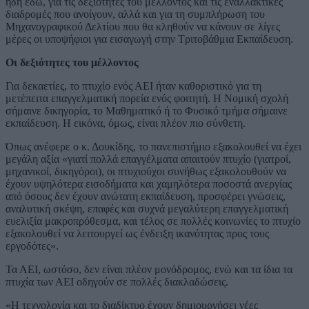
ήδη εδώ, για τις δεξιότητες του μέλλοντος και τις εναλλακτικές
διαδρομές που ανοίγουν, αλλά και για τη συμπλήρωση του
Μηχανογραφικού Δελτίου που θα κληθούν να κάνουν σε λίγες
μέρες οι υποψήφιοι για εισαγωγή στην Τριτοβάθμια Εκπαίδευση.
Οι δεξιότητες του μέλλοντος
Για δεκαετίες, το πτυχίο ενός ΑΕΙ ήταν καθοριστικό για τη
μετέπειτα επαγγελματική πορεία ενός φοιτητή. Η Νομική σχολή
σήμαινε δικηγορία, το Μαθηματικό ή το Φυσικό τμήμα σήμαινε
εκπαίδευση. Η εικόνα, όμως, είναι πλέον πιο σύνθετη.
Όπως ανέφερε ο κ. Δουκίδης, το πανεπιστήμιο εξακολουθεί να έχει
μεγάλη αξία «γιατί πολλά επαγγέλματα απαιτούν πτυχίο (γιατροί,
μηχανικοί, δικηγόροι), οι πτυχιούχοι συνήθως εξακολουθούν να
έχουν υψηλότερα εισοδήματα και χαμηλότερα ποσοστά ανεργίας
από όσους δεν έχουν ανώτατη εκπαίδευση, προσφέρει γνώσεις,
αναλυτική σκέψη, επαφές και συχνά μεγαλύτερη επαγγελματική
ευελιξία μακροπρόθεσμα, και τέλος σε πολλές κοινωνίες το πτυχίο
εξακολουθεί να λειτουργεί ως ένδειξη ικανότητας προς τους
εργοδότες».
Τα ΑΕΙ, ωστόσο, δεν είναι πλέον μονόδρομος, ενώ και τα ίδια τα
πτυχία των ΑΕΙ οδηγούν σε πολλές διακλαδώσεις.
«Η τεχνολογία και το διαδίκτυο έχουν δημιουργήσει νέες