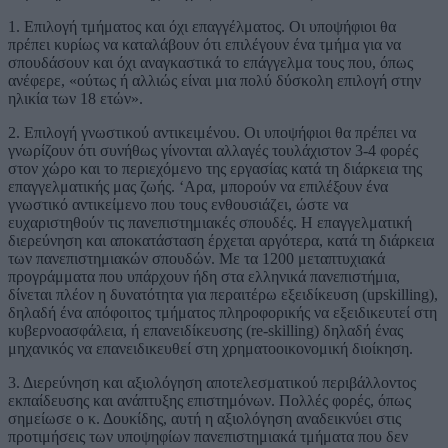
1. Επιλογή τμήματος και όχι επαγγέλματος. Οι υποψήφιοι θα
πρέπει κυρίως να καταλάβουν ότι επιλέγουν ένα τμήμα για να
σπουδάσουν και όχι αναγκαστικά το επάγγελμα τους που, όπως
ανέφερε, «ούτως ή αλλιώς είναι μια πολύ δύσκολη επιλογή στην
ηλικία των 18 ετών».
2. Επιλογή γνωστικού αντικειμένου. Οι υποψήφιοι θα πρέπει να
γνωρίζουν ότι συνήθως γίνονται αλλαγές τουλάχιστον 3-4 φορές
στον χώρο και το περιεχόμενο της εργασίας κατά τη διάρκεια της
επαγγελματικής μας ζωής. ‘Αρα, μπορούν να επιλέξουν ένα
γνωστικό αντικείμενο που τους ενθουσιάζει, ώστε να
ευχαριστηθούν τις πανεπιστημιακές σπουδές. Η επαγγελματική
διερεύνηση και αποκατάσταση έρχεται αργότερα, κατά τη διάρκεια
των πανεπιστημιακών σπουδών. Με τα 1200 μεταπτυχιακά
προγράμματα που υπάρχουν ήδη στα ελληνικά πανεπιστήμια,
δίνεται πλέον η δυνατότητα για περαιτέρω εξειδίκευση (upskilling),
δηλαδή ένα απόφοιτος τμήματος πληροφορικής να εξειδικευτεί στη
κυβερνοασφάλεια, ή επανειδίκευσης (re-skilling) δηλαδή ένας
μηχανικός να επανειδικευθεί στη χρηματοοικονομική διοίκηση.
3. Διερεύνηση και αξιολόγηση αποτελεσματικού περιβάλλοντος
εκπαίδευσης και ανάπτυξης επιστημόνων. Πολλές φορές, όπως
σημείωσε ο κ. Δουκίδης, αυτή η αξιολόγηση αναδεικνύει στις
προτιμήσεις των υποψηφίων πανεπιστημιακά τμήματα που δεν