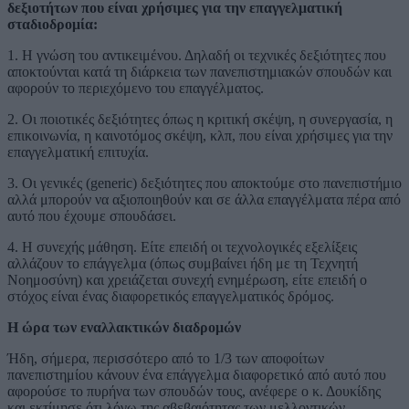
δεξιοτήτων που είναι χρήσιμες για την επαγγελματική
σταδιοδρομία:
1. Η γνώση του αντικειμένου. Δηλαδή οι τεχνικές δεξιότητες που
αποκτούνται κατά τη διάρκεια των πανεπιστημιακών σπουδών και
αφορούν το περιεχόμενο του επαγγέλματος.
2. Οι ποιοτικές δεξιότητες όπως η κριτική σκέψη, η συνεργασία, η
επικοινωνία, η καινοτόμος σκέψη, κλπ, που είναι χρήσιμες για την
επαγγελματική επιτυχία.
3. Οι γενικές (generic) δεξιότητες που αποκτούμε στο πανεπιστήμιο
αλλά μπορούν να αξιοποιηθούν και σε άλλα επαγγέλματα πέρα από
αυτό που έχουμε σπουδάσει.
4. Η συνεχής μάθηση. Είτε επειδή οι τεχνολογικές εξελίξεις
αλλάζουν το επάγγελμα (όπως συμβαίνει ήδη με τη Τεχνητή
Νοημοσύνη) και χρειάζεται συνεχή ενημέρωση, είτε επειδή ο
στόχος είναι ένας διαφορετικός επαγγελματικός δρόμος.
Η ώρα των εναλλακτικών διαδρομών
Ήδη, σήμερα, περισσότερο από το 1/3 των αποφοίτων
πανεπιστημίου κάνουν ένα επάγγελμα διαφορετικό από αυτό που
αφορούσε το πυρήνα των σπουδών τους, ανέφερε ο κ. Δουκίδης
και εκτίμησε ότι λόγω της αβεβαιότητας των μελλοντικών