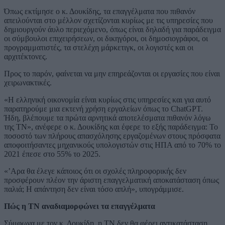
Όπως εκτίμησε ο κ. Δουκίδης, τα επαγγέλματα που πιθανόν
απειλούνται στο μέλλον σχετίζονται κυρίως με τις υπηρεσίες που
δημιουργούν άυλο περιεχόμενο, όπως είναι δηλαδή για παράδειγμα
οι σύμβουλοι επιχειρήσεων, οι δικηγόροι, οι δημοσιογράφοι, οι
προγραμματιστές, τα στελέχη μάρκετιγκ, οι λογιστές και οι
αρχιτέκτονες.
Προς το παρόν, φαίνεται να μην επηρεάζονται οι εργασίες που είναι
χειρωνακτικές.
«Η ελληνική οικονομία είναι κυρίως στις υπηρεσίες και για αυτό
παρατηρούμε μια εκτενή χρήση εργαλείων όπως το ChatGPT.
Ήδη, βλέπουμε τα πρώτα αρνητικά αποτελέσματα πιθανόν λόγω
της ΤΝ», ανέφερε ο κ. Δουκίδης και έφερε το εξής παράδειγμα: Το
ποσοστό των πλήρους απασχόλησης εργαζομένων στους πρόσφατα
αποφοιτήσαντες μηχανικούς υπολογιστών στις ΗΠΑ από το 70% το
2021 έπεσε στο 55% το 2025.
«’Αρα θα έλεγε κάποιος ότι οι σχολές πληροφορικής δεν
προσφέρουν πλέον την άριστη επαγγελματική αποκατάσταση όπως
παλιά; Η απάντηση δεν είναι τόσο απλή», υπογράμμισε.
Πώς η ΤΝ αναδιαμορφώνει τα επαγγέλματα
Σύμφωνα με τον κ. Δουκίδη, η ΤΝ δεν θα φέρει αντικατάσταση,