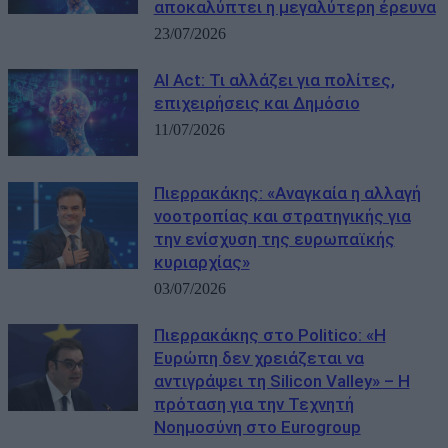
αποκαλύπτει η μεγαλύτερη έρευνα
23/07/2026
AI Act: Τι αλλάζει για πολίτες,
επιχειρήσεις και Δημόσιο
11/07/2026
Πιερρακάκης: «Αναγκαία η αλλαγή
νοοτροπίας και στρατηγικής για
την ενίσχυση της ευρωπαϊκής
κυριαρχίας»
03/07/2026
Πιερρακάκης στο Politico: «Η
Ευρώπη δεν χρειάζεται να
αντιγράψει τη Silicon Valley» – Η
πρόταση για την Τεχνητή
Νοημοσύνη στο Eurogroup