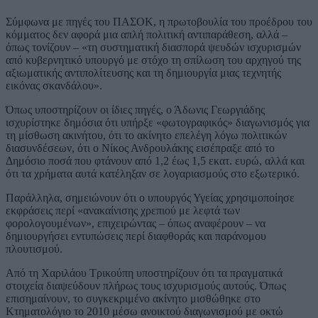
Σύμφωνα με πηγές του ΠΑΣΟΚ, η πρωτοβουλία του προέδρου του
κόμματος δεν αφορά μια απλή πολιτική αντιπαράθεση, αλλά –
όπως τονίζουν – «τη συστηματική διασπορά ψευδών ισχυρισμών
από κυβερνητικό υπουργό με στόχο τη σπίλωση του αρχηγού της
αξιωματικής αντιπολίτευσης και τη δημιουργία μιας τεχνητής
εικόνας σκανδάλου».
Όπως υποστηρίζουν οι ίδιες πηγές, ο Άδωνις Γεωργιάδης
ισχυρίστηκε δημόσια ότι υπήρξε «φωτογραφικός» διαγωνισμός για
τη μίσθωση ακινήτου, ότι το ακίνητο επελέγη λόγω πολιτικών
διασυνδέσεων, ότι ο Νίκος Ανδρουλάκης εισέπραξε από το
Δημόσιο ποσά που φτάνουν από 1,2 έως 1,5 εκατ. ευρώ, αλλά και
ότι τα χρήματα αυτά κατέληξαν σε λογαριασμούς στο εξωτερικό.
Παράλληλα, σημειώνουν ότι ο υπουργός Υγείας χρησιμοποίησε
εκφράσεις περί «ανακαίνισης χρεπιού με λεφτά των
φορολογουμένων», επιχειρώντας – όπως αναφέρουν – να
δημιουργήσει εντυπώσεις περί διαφθοράς και παράνομου
πλουτισμού.
Από τη Χαριλάου Τρικούπη υποστηρίζουν ότι τα πραγματικά
στοιχεία διαψεύδουν πλήρως τους ισχυρισμούς αυτούς. Όπως
επισημαίνουν, το συγκεκριμένο ακίνητο μισθώθηκε στο
Κτηματολόγιο το 2010 μέσω ανοικτού διαγωνισμού με οκτώ