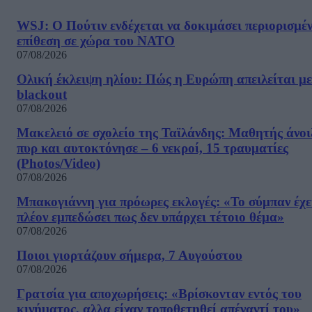
WSJ: Ο Πούτιν ενδέχεται να δοκιμάσει περιορισμέ
επίθεση σε χώρα του ΝΑΤΟ
07/08/2026
Ολική έκλειψη ηλίου: Πώς η Ευρώπη απειλείται με
blackout
07/08/2026
Μακελειό σε σχολείο της Ταϊλάνδης: Μαθητής άνοι
πυρ και αυτοκτόνησε – 6 νεκροί, 15 τραυματίες
(Photos/Video)
07/08/2026
Μπακογιάννη για πρόωρες εκλογές: «Το σύμπαν έχε
πλέον εμπεδώσει πως δεν υπάρχει τέτοιο θέμα»
07/08/2026
Ποιοι γιορτάζουν σήμερα, 7 Αυγούστου
07/08/2026
Γρατσία για αποχωρήσεις: «Bρίσκονταν εντός του
κινήματος, αλλα είχαν τοποθετηθεί απέναντί του»