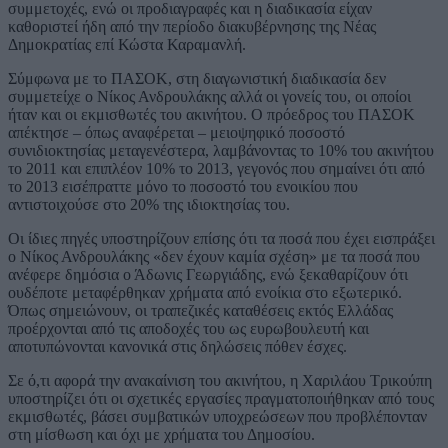
συμμετοχές, ενώ οι προδιαγραφές και η διαδικασία είχαν
καθοριστεί ήδη από την περίοδο διακυβέρνησης της Νέας
Δημοκρατίας επί Κώστα Καραμανλή.
Σύμφωνα με το ΠΑΣΟΚ, στη διαγωνιστική διαδικασία δεν
συμμετείχε ο Νίκος Ανδρουλάκης αλλά οι γονείς του, οι οποίοι
ήταν και οι εκμισθωτές του ακινήτου. Ο πρόεδρος του ΠΑΣΟΚ
απέκτησε – όπως αναφέρεται – μειοψηφικό ποσοστό
συνιδιοκτησίας μεταγενέστερα, λαμβάνοντας το 10% του ακινήτου
το 2011 και επιπλέον 10% το 2013, γεγονός που σημαίνει ότι από
το 2013 εισέπραττε μόνο το ποσοστό του ενοικίου που
αντιστοιχούσε στο 20% της ιδιοκτησίας του.
Οι ίδιες πηγές υποστηρίζουν επίσης ότι τα ποσά που έχει εισπράξει
ο Νίκος Ανδρουλάκης «δεν έχουν καμία σχέση» με τα ποσά που
ανέφερε δημόσια ο Άδωνις Γεωργιάδης, ενώ ξεκαθαρίζουν ότι
ουδέποτε μεταφέρθηκαν χρήματα από ενοίκια στο εξωτερικό.
Όπως σημειώνουν, οι τραπεζικές καταθέσεις εκτός Ελλάδας
προέρχονται από τις αποδοχές του ως ευρωβουλευτή και
αποτυπώνονται κανονικά στις δηλώσεις πόθεν έσχες.
Σε ό,τι αφορά την ανακαίνιση του ακινήτου, η Χαριλάου Τρικούπη
υποστηρίζει ότι οι σχετικές εργασίες πραγματοποιήθηκαν από τους
εκμισθωτές, βάσει συμβατικών υποχρεώσεων που προβλέπονταν
στη μίσθωση και όχι με χρήματα του Δημοσίου.