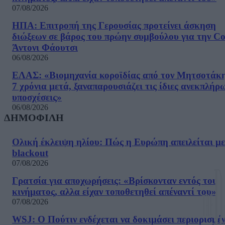
07/08/2026
ΗΠΑ: Επιτροπή της Γερουσίας προτείνει άσκηση
διώξεων σε βάρος του πρώην συμβούλου για την Co
Άντονι Φάουτσι
06/08/2026
ΕΛΑΣ: «Βιομηχανία κοροϊδίας από τον Μητσοτάκ
7 χρόνια μετά, ξαναπαρουσιάζει τις ίδιες ανεκπλήρ
υποσχέσεις»
06/08/2026
ΔΗΜΟΦΙΛΗ
Ολική έκλειψη ηλίου: Πώς η Ευρώπη απειλείται με
blackout
07/08/2026
Γρατσία για αποχωρήσεις: «Bρίσκονταν εντός του
κινήματος, αλλα είχαν τοποθετηθεί απέναντί του»
07/08/2026
WSJ: Ο Πούτιν ενδέχεται να δοκιμάσει περιορισμέ