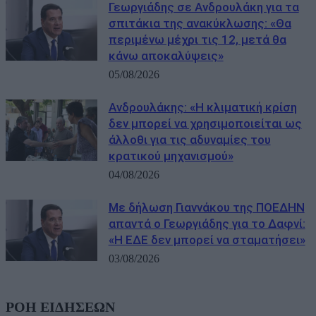
Γεωργιάδης σε Ανδρουλάκη για τα
σπιτάκια της ανακύκλωσης: «Θα
περιμένω μέχρι τις 12, μετά θα
κάνω αποκαλύψεις»
05/08/2026
Ανδρουλάκης: «Η κλιματική κρίση
δεν μπορεί να χρησιμοποιείται ως
άλλοθι για τις αδυναμίες του
κρατικού μηχανισμού»
04/08/2026
Με δήλωση Γιαννάκου της ΠΟΕΔΗΝ
απαντά ο Γεωργιάδης για το Δαφνί:
«Η ΕΔΕ δεν μπορεί να σταματήσει»
03/08/2026
ΡΟΗ ΕΙΔΗΣΕΩΝ