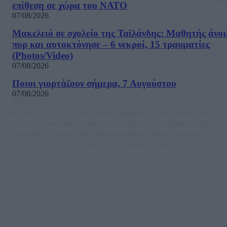
επίθεση σε χώρα του ΝΑΤΟ
07/08/2026
Μακελειό σε σχολείο της Ταϊλάνδης: Μαθητής άνοι
πυρ και αυτοκτόνησε – 6 νεκροί, 15 τραυματίες
(Photos/Video)
07/08/2026
Ποιοι γιορτάζουν σήμερα, 7 Αυγούστου
07/08/2026
Μία ομάδα έμπειρων δημοσιογράφων δημιούργησαν πριν μερικά χρόνια το
dailypost.gr, με στόχο την αντικειμενική ενημέρωση και την ανάλυση πίσω από
τους τίτλους των ειδήσεων. Μαζί με μια μαχητική δημοσιογραφική ομάδα,
αποκαλύπτουν πολιτικά και παραπολιτικά θέματα, γράφουν επωνύμως την
άποψη τους, με γνώμονα τον ενημερωμένο αναγνώστη.
DAILYPOST.GR – ΤΑΥΤΌΤΗΤΑ