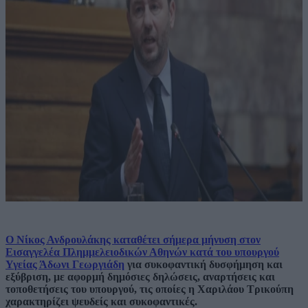
Ο Νίκος Ανδρουλάκης καταθέτει σήμερα μήνυση στον
Εισαγγελέα Πλημμελειοδικών Αθηνών κατά του υπουργού
Υγείας Άδωνι Γεωργιάδη
για συκοφαντική δυσφήμηση και
εξύβριση, με αφορμή δημόσιες δηλώσεις, αναρτήσεις και
τοποθετήσεις του υπουργού, τις οποίες η Χαριλάου Τρικούπη
χαρακτηρίζει ψευδείς και συκοφαντικές.