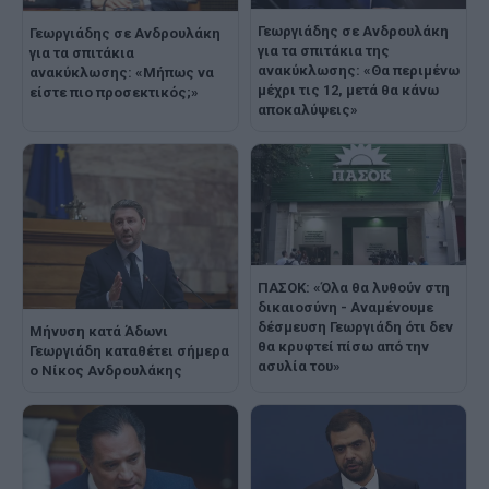
Γεωργιάδης σε Ανδρουλάκη
Γεωργιάδης σε Ανδρουλάκη
για τα σπιτάκια της
για τα σπιτάκια
ανακύκλωσης: «Θα περιμένω
ανακύκλωσης: «Μήπως να
μέχρι τις 12, μετά θα κάνω
είστε πιο προσεκτικός;»
αποκαλύψεις»
ΠΑΣΟΚ: «Όλα θα λυθούν στη
δικαιοσύνη - Aναμένουμε
δέσμευση Γεωργιάδη ότι δεν
Μήνυση κατά Άδωνι
θα κρυφτεί πίσω από την
Γεωργιάδη καταθέτει σήμερα
ασυλία του»
ο Νίκος Ανδρουλάκης