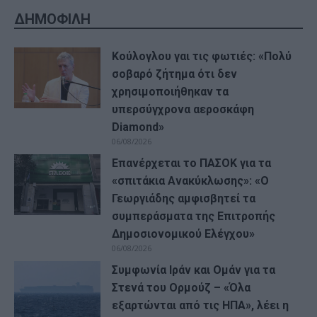
ΔΗΜΟΦΙΛΗ
Κούλογλου γαι τις φωτιές: «Πολύ
σοβαρό ζήτημα ότι δεν
χρησιμοποιήθηκαν τα
υπερσύγχρονα αεροσκάφη
Diamond»
06/08/2026
Επανέρχεται το ΠΑΣΟΚ για τα
«σπιτάκια Ανακύκλωσης»: «Ο
Γεωργιάδης αμφισβητεί τα
συμπεράσματα της Επιτροπής
Δημοσιονομικού Ελέγχου»
06/08/2026
Συμφωνία Ιράν και Ομάν για τα
Στενά του Ορμούζ – «Όλα
εξαρτώνται από τις ΗΠΑ», λέει η