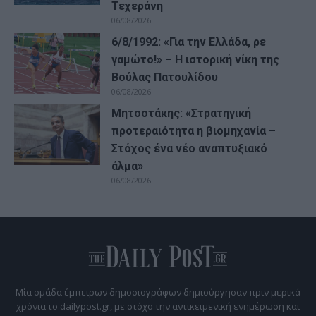
Τεχεράνη
06/08/2026
6/8/1992: «Για την Ελλάδα, ρε
γαμώτο!» – Η ιστορική νίκη της
Βούλας Πατουλίδου
06/08/2026
Μητσοτάκης: «Στρατηγική
προτεραιότητα η βιομηχανία –
Στόχος ένα νέο αναπτυξιακό
άλμα»
06/08/2026
Μία ομάδα έμπειρων δημοσιογράφων δημιούργησαν πριν μερικά
χρόνια το dailypost.gr, με στόχο την αντικειμενική ενημέρωση και