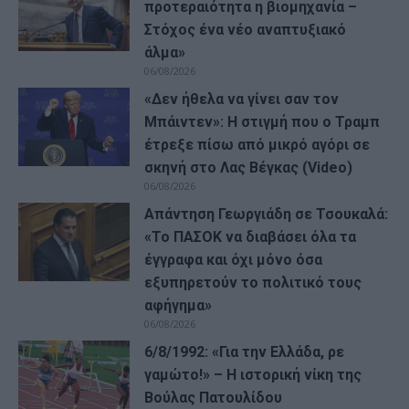
προτεραιότητα η βιομηχανία –
Στόχος ένα νέο αναπτυξιακό
άλμα»
06/08/2026
«Δεν ήθελα να γίνει σαν τον
Μπάιντεν»: Η στιγμή που ο Τραμπ
έτρεξε πίσω από μικρό αγόρι σε
σκηνή στο Λας Βέγκας (Video)
06/08/2026
Απάντηση Γεωργιάδη σε Τσουκαλά:
«Το ΠΑΣΟΚ να διαβάσει όλα τα
έγγραφα και όχι μόνο όσα
εξυπηρετούν το πολιτικό τους
αφήγημα»
06/08/2026
6/8/1992: «Για την Ελλάδα, ρε
γαμώτο!» – Η ιστορική νίκη της
Βούλας Πατουλίδου