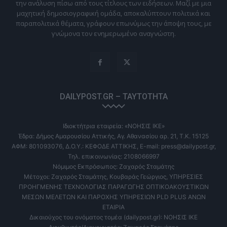
την ανάλυση πίσω από τους τίτλους των ειδήσεων. Μαζί με μια
μαχητική δημοσιογραφική ομάδα, αποκαλύπτουν πολιτικά και
παραπολιτικά θέματα, γράφουν επωνύμως την άποψη τους, με
γνώμονα τον ενημερωμένο αναγνώστη.
DAILYPOST.GR – ΤΑΥΤΌΤΗΤΑ
Ιδιοκτήτρια εταιρεία: «ΝΟΗΣΙΣ ΙΚΕ»
Έδρα: Δήμος Αμαρουσίου Αττικής, Αγ. Αθανασίου αρ. 21, Τ.Κ. 15125
ΑΦΜ: 801093076, Δ.Ο.Υ.: ΚΕΦΟΔΕ ΑΤΤΙΚΗΣ, E-mail: press@dailypost.gr,
Τηλ. επικοινωνίας: 2108066997
Νόμιμος Εκπρόσωπος: Ζαχαρός Σταμάτης
Μέτοχοι: Ζαχαρός Σταμάτης, Κουβαράς Γεώργιος, ΥΠΗΡΕΣΙΕΣ
ΠΡΟΗΓΜΕΝΗΣ ΤΕΧΝΟΛΟΓΙΑΣ ΠΑΡΑΓΩΓΗΣ ΟΠΤΙΚΟΑΚΟΥΣΤΙΚΩΝ
ΜΕΣΩΝ ΜΕΛΕΤΩΝ ΚΑΙ ΠΑΡΟΧΗΣ ΥΠΗΡΕΣΙΩΝ PLD PLUS ΑΝΩΝ
ΕΤΑΙΡΙΑ
Δικαιούχος του ονόματος τομέα (dailypost.gr): ΝΟΗΣΙΣ ΙΚΕ