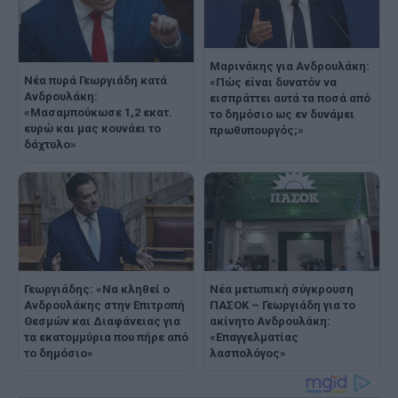
Μαρινάκης για Ανδρουλάκη:
Νέα πυρά Γεωργιάδη κατά
«Πώς είναι δυνατόν να
Ανδρουλάκη:
εισπράττει αυτά τα ποσά από
«Μασαμπούκωσε 1,2 εκατ.
το δημόσιο ως εν δυνάμει
ευρώ και μας κουνάει το
πρωθυπουργός;»
δάχτυλο»
Γεωργιάδης: «Να κληθεί ο
Νέα μετωπική σύγκρουση
Ανδρουλάκης στην Επιτροπή
ΠΑΣΟΚ – Γεωργιάδη για το
Θεσμών και Διαφάνειας για
ακίνητο Ανδρουλάκη:
τα εκατομμύρια που πήρε από
«Επαγγελματίας
το δημόσιο»
λασπολόγος»