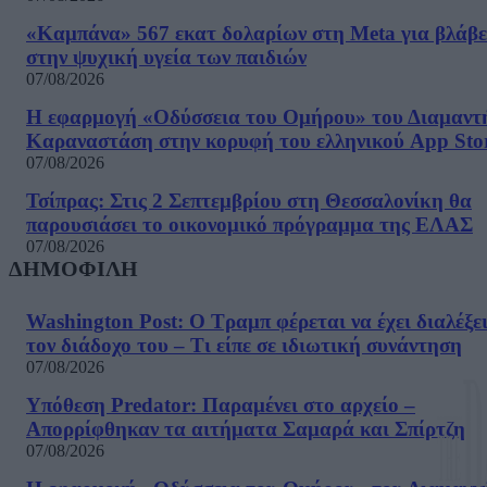
«Καμπάνα» 567 εκατ δολαρίων στη Meta για βλάβε
στην ψυχική υγεία των παιδιών
07/08/2026
Η εφαρμογή «Οδύσσεια του Ομήρου» του Διαμαντ
Καραναστάση στην κορυφή του ελληνικού App Sto
07/08/2026
Τσίπρας: Στις 2 Σεπτεμβρίου στη Θεσσαλονίκη θα
παρουσιάσει το οικονομικό πρόγραμμα της ΕΛΑΣ
07/08/2026
ΔΗΜΟΦΙΛΗ
Washington Post: Ο Τραμπ φέρεται να έχει διαλέξε
τον διάδοχο του – Τι είπε σε ιδιωτική συνάντηση
07/08/2026
Υπόθεση Predator: Παραμένει στο αρχείο –
Απορρίφθηκαν τα αιτήματα Σαμαρά και Σπίρτζη
07/08/2026