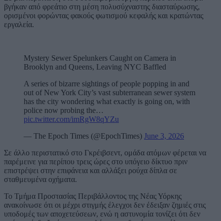
βγήκαν από φρεάτιο στη μέση πολυσύχναστης διασταύρωσης,
ορισμένοι φορώντας φακούς φωτισμού κεφαλής και κρατώντας
εργαλεία.
Mystery Sewer Spelunkers Caught on Camera in
Brooklyn and Queens, Leaving NYC Baffled
A series of bizarre sightings of people popping in and
out of New York City’s vast subterranean sewer system
has the city wondering what exactly is going on, with
police now probing the…
pic.twitter.com/imRgW8qYZu
— The Epoch Times (@EpochTimes)
June 3, 2026
Σε άλλο περιστατικό στο Γκρέιβσεντ, ομάδα ατόμων φέρεται να
παρέμεινε για περίπου τρεις ώρες στο υπόγειο δίκτυο πριν
επιστρέψει στην επιφάνεια και αλλάξει ρούχα δίπλα σε
σταθμευμένα οχήματα.
Το Τμήμα Προστασίας Περιβάλλοντος της Νέας Υόρκης
ανακοίνωσε ότι οι μέχρι στιγμής έλεγχοι δεν έδειξαν ζημιές στις
υποδομές των αποχετεύσεων, ενώ η αστυνομία τονίζει ότι δεν