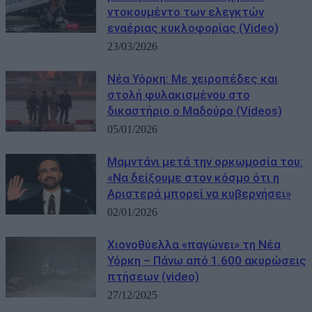
ντοκουμέντο των ελεγκτών
εναέριας κυκλοφορίας (Video)
23/03/2026
Νέα Υόρκη: Με χειροπέδες και
στολή φυλακισμένου στο
δικαστήριο ο Μαδούρο (Videos)
05/01/2026
Μαμντάνι μετά την ορκωμοσία του:
«Να δείξουμε στον κόσμο ότι η
Αριστερά μπορεί να κυβερνήσει»
02/01/2026
Χιονοθύελλα «παγώνει» τη Νέα
Υόρκη – Πάνω από 1.600 ακυρώσεις
πτήσεων (video)
27/12/2025