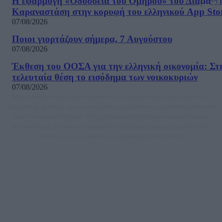
Η εφαρμογή «Οδύσσεια του Ομήρου» του Διαμαντ
Καραναστάση στην κορυφή του ελληνικού App Sto
07/08/2026
Ποιοι γιορτάζουν σήμερα, 7 Αυγούστου
07/08/2026
Έκθεση του ΟΟΣΑ για την ελληνική οικονομία: Στ
τελευταία θέση το εισόδημα των νοικοκυριών
07/08/2026
Μία ομάδα έμπειρων δημοσιογράφων δημιούργησαν πριν μερικά χρόνια το
dailypost.gr, με στόχο την αντικειμενική ενημέρωση και την ανάλυση πίσω από
τους τίτλους των ειδήσεων. Μαζί με μια μαχητική δημοσιογραφική ομάδα,
αποκαλύπτουν πολιτικά και παραπολιτικά θέματα, γράφουν επωνύμως την
άποψη τους, με γνώμονα τον ενημερωμένο αναγνώστη.
DAILYPOST.GR – ΤΑΥΤΌΤΗΤΑ