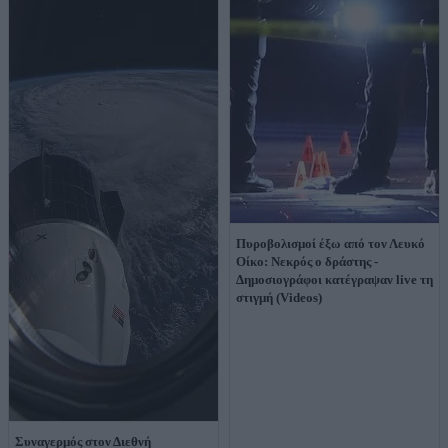
Πυροβολισμοί έξω από τον Λευκό
Οίκο: Νεκρός ο δράστης -
Δημοσιογράφοι κατέγραψαν live τη
στιγμή (Videos)
Συναγερμός στον Διεθνή