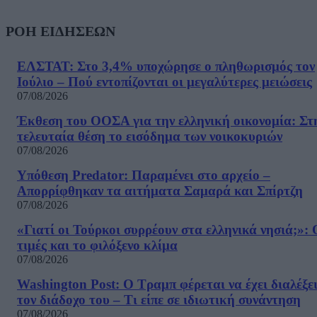
ΡΟΗ ΕΙΔΗΣΕΩΝ
ΕΛΣΤΑΤ: Στο 3,4% υποχώρησε ο πληθωρισμός τον
Ιούλιο – Πού εντοπίζονται οι μεγαλύτερες μειώσεις
07/08/2026
Έκθεση του ΟΟΣΑ για την ελληνική οικονομία: Στ
τελευταία θέση το εισόδημα των νοικοκυριών
07/08/2026
Υπόθεση Predator: Παραμένει στο αρχείο –
Απορρίφθηκαν τα αιτήματα Σαμαρά και Σπίρτζη
07/08/2026
«Γιατί οι Τούρκοι συρρέουν στα ελληνικά νησιά;»: 
τιμές και το φιλόξενο κλίμα
07/08/2026
Washington Post: Ο Τραμπ φέρεται να έχει διαλέξε
τον διάδοχο του – Τι είπε σε ιδιωτική συνάντηση
07/08/2026