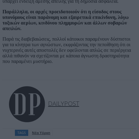
υπάρχει ένδειξη άμεσης απειλής για τη δημόσια ασφάλεια.
Παράλληλα, οι αρχές προειδοποιούν ότι η είσοδος στους
υπονόμους είναι παράνομη και εξαιρετικά επικίνδυνη, λόγω
τοξικών αερίων, κινδύνου πλημμυρών και άλλων σοβαρών
απειλών.
Παρά τις διαβεβαιώσεις, πολλοί κάτοικοι παραμένουν δύσπιστοι
για τα κίνητρα των αγνώστων, εκφράζοντας την πεποίθηση ότι οι
νυχτερινές αυτές αποστολές δεν οφείλονται απλώς σε περιέργεια
αλλά πιθανόν να σχετίζονται με κάποια άγνωστη δραστηριότητα
που παραμένει μυστήριο.
DAILYPOST
TAGS
Νέα Υόρκη