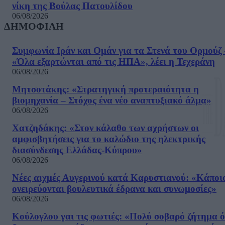
νίκη της Βούλας Πατουλίδου
06/08/2026
ΔΗΜΟΦΙΛΗ
Συμφωνία Ιράν και Ομάν για τα Στενά του Ορμούζ 
«Όλα εξαρτώνται από τις ΗΠΑ», λέει η Τεχεράνη
06/08/2026
Μητσοτάκης: «Στρατηγική προτεραιότητα η
βιομηχανία – Στόχος ένα νέο αναπτυξιακό άλμα»
06/08/2026
Χατζηδάκης: «Στον κάλαθο των αχρήστων οι
αμφισβητήσεις για το καλώδιο της ηλεκτρικής
διασύνδεσης Ελλάδας-Κύπρου»
06/08/2026
Νέες αιχμές Αυγερινού κατά Καρυστιανού: «Kάποι
ονειρεύονται βουλευτικά έδρανα και συνωμοσίες»
06/08/2026
Κούλογλου γαι τις φωτιές: «Πολύ σοβαρό ζήτημα ό