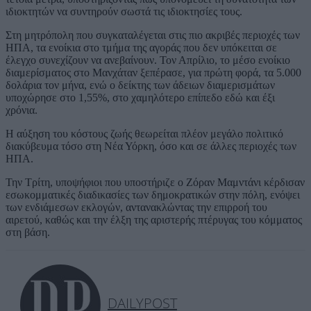
ιδιοκτητών να συντηρούν σωστά τις ιδιοκτησίες τους.
Στη μητρόπολη που συγκαταλέγεται στις πιο ακριβές περιοχές των
ΗΠΑ, τα ενοίκια στο τμήμα της αγοράς που δεν υπόκειται σε
έλεγχο συνεχίζουν να ανεβαίνουν. Τον Απρίλιο, το μέσο ενοίκιο
διαμερίσματος στο Μανχάταν ξεπέρασε, για πρώτη φορά, τα 5.000
δολάρια τον μήνα, ενώ ο δείκτης των άδειων διαμερισμάτων
υποχώρησε στο 1,55%, στο χαμηλότερο επίπεδο εδώ και έξι
χρόνια.
Η αύξηση του κόστους ζωής θεωρείται πλέον μεγάλο πολιτικό
διακύβευμα τόσο στη Νέα Υόρκη, όσο και σε άλλες περιοχές των
ΗΠΑ.
Την Τρίτη, υποψήφιοι που υποστήριζε ο Ζόραν Μαμντάνι κέρδισαν
εσωκομματικές διαδικασίες των δημοκρατικών στην πόλη, ενόψει
των ενδιάμεσων εκλογών, αντανακλώντας την επιρροή του
αιρετού, καθώς και την έλξη της αριστερής πτέρυγας του κόμματος
στη βάση.
DAILYPOST