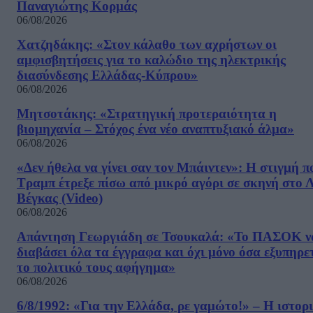
Παναγιώτης Κορμάς
06/08/2026
Χατζηδάκης: «Στον κάλαθο των αχρήστων οι
αμφισβητήσεις για το καλώδιο της ηλεκτρικής
διασύνδεσης Ελλάδας-Κύπρου»
06/08/2026
Μητσοτάκης: «Στρατηγική προτεραιότητα η
βιομηχανία – Στόχος ένα νέο αναπτυξιακό άλμα»
06/08/2026
«Δεν ήθελα να γίνει σαν τον Μπάιντεν»: Η στιγμή π
Τραμπ έτρεξε πίσω από μικρό αγόρι σε σκηνή στο 
Βέγκας (Video)
06/08/2026
Απάντηση Γεωργιάδη σε Τσουκαλά: «Το ΠΑΣΟΚ ν
διαβάσει όλα τα έγγραφα και όχι μόνο όσα εξυπηρε
το πολιτικό τους αφήγημα»
06/08/2026
6/8/1992: «Για την Ελλάδα, ρε γαμώτο!» – Η ιστορ