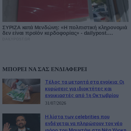
ΜΠΟΡΕΙ ΝΑ ΣΑΣ ΕΝΔΙΑΦΕΡΕΙ
Τέλος τα μετρητά στα ενοίκια: Οι
κυρώσεις για ιδιοκτήτες και
ενοικιαστές από 1η Οκτωβρίου
31/07/2026
Η λίστα των celebrities που
ενδέχεται να πληρώσουν τον νέο
φόρο του Μαμντάνι στη Νέα Υόρκη