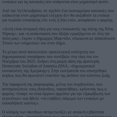
ενοικίων για τις κατοικίες που υπάγονται στον μηχανισμό αυτόν.
Από την 1η Οκτωβρίου, σε σχεδόν ένα εκατομμύριο κατοικίες που
υπόκεινται στον μηχανισμό ελέγχου δεν θα αυξηθούν τα ενοίκια
για περίοδο ενοικίασης είτε ενός ή δύο ετών, αποφάσισε ο φορέας.
«Αυτή είναι ιστορική νίκη για τους ενοικιαστές της πόλης της Νέας
Υόρκης», και «η ανακούφιση που άξιζαν εργαζόμενοι σε όλη την
πόλη μας», έκρινε ο δήμαρχος Μαμντάνι, σύμφωνα με ανακοίνωση
Τύπου των υπηρεσιών του στον δήμο.
Το μέτρο αυτό αποτελούσε προεκλογική υπόσχεση του
δημοκρατικού υποψήφιου που συνέβαλε στη νίκη του τον
Νοέμβριο του 2025. Ανήκει στη μικρή τάση της αριστεράς
Democratic Socialists of America (DSA, «δημοκρατικοί
σοσιαλιστές της Αμερικής»). Στην εκστρατεία του υποσχέθηκε
κυρίως πως θα αγωνιστεί εναντίον της ανόδου του κόστους ζωής.
Την παραμονή της ψηφοφορίας, μέλος του συμβουλίου, που
αντιπροσώπευε τους ιδιοκτήτες, παραιτήθηκε, κρίνοντας πως ο
φορέας «έπαψε να είναι όργανο αρμόδιο για την εξακρίβωση των
γεγονότων» και ήθελε «να επιβάλει πάγωμα των ενοικίων με
οποιοδήποτε κόστος».
Ο κόσμος των ακινήτων αντιμετωπίζει με ανοικτή εχθρότητα
τέτοια μέτρα, υποστηρίζοντας πως υπονομεύει τη δυνατότητα των