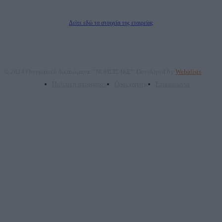
Δικαιούχος του ονόματος τομέα (dailypost.gr): ΝΟΗΣΙΣ ΙΚΕ
Διευθυντής/Διαχειριστής: Ζαχαρός Σταμάτης
Διευθυντής Σύνταξης: Ρενάτο Λέκκα
Δείτε εδώ τα στοιχεία της εταιρείας
© 2024 Πνευματικά δικαιώματα: "ΝΟΗΣΙΣ ΙΚΕ". Developed by
Webalists
Πολιτική απορρήτου
Όροι χρήσης
Επικοινωνία