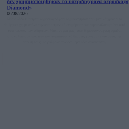
δεν χρησιμοποιήθηκαν τα υπερσύγχρονα αεροσκάφ
Diamond»
06/08/2026
Μία ομάδα έμπειρων δημοσιογράφων δημιούργησαν πριν μερικά χρόνια το
dailypost.gr, με στόχο την αντικειμενική ενημέρωση και την ανάλυση πίσω από
τους τίτλους των ειδήσεων. Μαζί με μια μαχητική δημοσιογραφική ομάδα,
αποκαλύπτουν πολιτικά και παραπολιτικά θέματα, γράφουν επωνύμως την
άποψη τους, με γνώμονα τον ενημερωμένο αναγνώστη.
DAILYPOST.GR – ΤΑΥΤΌΤΗΤΑ
Ιδιοκτήτρια εταιρεία: «ΝΟΗΣΙΣ ΙΚΕ»
Έδρα: Δήμος Αμαρουσίου Αττικής, Αγ. Αθανασίου αρ. 21, Τ.Κ. 15125
ΑΦΜ: 801093076, Δ.Ο.Υ.: ΚΕΦΟΔΕ ΑΤΤΙΚΗΣ, E-mail: press@dailypost.gr, Τηλ.
επικοινωνίας: 2108066997
Νόμιμος Εκπρόσωπος: Ζαχαρός Σταμάτης
Μέτοχοι: Ζαχαρός Σταμάτης, Κουβαράς Γεώργιος, ΥΠΗΡΕΣΙΕΣ ΠΡΟΗΓΜΕΝΗΣ
ΤΕΧΝΟΛΟΓΙΑΣ ΠΑΡΑΓΩΓΗΣ ΟΠΤΙΚΟΑΚΟΥΣΤΙΚΩΝ ΜΕΣΩΝ ΜΕΛΕΤΩΝ ΚΑΙ
ΠΑΡΟΧΗΣ ΥΠΗΡΕΣΙΩΝ PLD PLUS ΑΝΩΝ ΕΤΑΙΡΙΑ