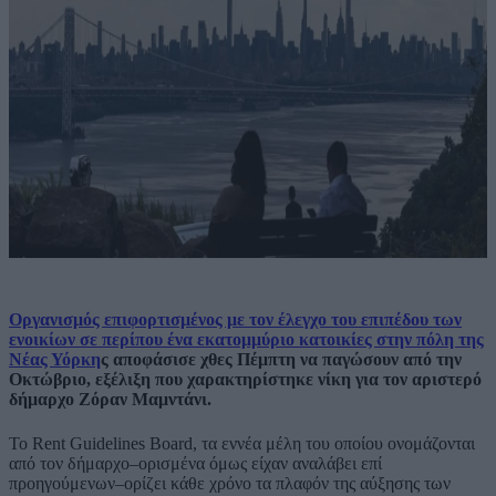
Οργανισμός επιφορτισμένος με τον έλεγχο του επιπέδου των
ενοικίων σε περίπου ένα εκατομμύριο κατοικίες στην πόλη της
Νέας Υόρκη
ς αποφάσισε χθες Πέμπτη να παγώσουν από την
Οκτώβριο, εξέλιξη που χαρακτηρίστηκε νίκη για τον αριστερό
δήμαρχο Ζόραν Μαμντάνι.
Το Rent Guidelines Board, τα εννέα μέλη του οποίου ονομάζονται
από τον δήμαρχο–ορισμένα όμως είχαν αναλάβει επί
προηγούμενων–ορίζει κάθε χρόνο τα πλαφόν της αύξησης των