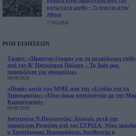
ενοίκια είναι υψηλότερα από τον
κατώτατο μισθό – Τι γίνεται στην
Αθήνα
17/05/2026
ΡΟΗ ΕΙΔΗΣΕΩΝ
Τραμπ: «Ήμασταν έτοιμοι για τη μεγαλύτερη επίθ
από τον Β’ Παγκόσμιο Πόλεμο – Το Ιράν μας
παρακάλεσε για συνομιλίες»
06/08/2026
«Πυρά» κατά των ΜΜΕ από την «Ελπίδα για τη
Δημοκρατία»: «Όλοι όμως ασχολούνται με την Μα
Καρυστιανού»
06/08/2026
Ινστιτούτο Ν.Πουλαντζάς: Αλλαγές μετά την
παραίτηση Ρεπούση από τον ΣΥΡΙΖΑ- Νέος πρόεδρ
ο Χριστόφορος Βερναρδάκης, διευθυντής ο