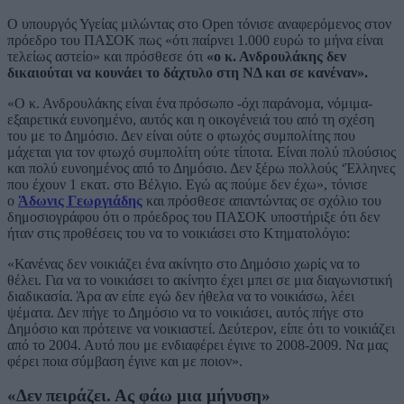
Ο υπουργός Υγείας μιλώντας στο Open τόνισε αναφερόμενος στον
πρόεδρο του ΠΑΣΟΚ πως «ότι παίρνει 1.000 ευρώ το μήνα είναι
τελείως αστείο» και πρόσθεσε ότι
«ο κ. Ανδρουλάκης δεν
δικαιούται να κουνάει το δάχτυλο στη ΝΔ και σε κανέναν».
«Ο κ. Ανδρουλάκης είναι ένα πρόσωπο -όχι παράνομα, νόμιμα-
εξαιρετικά ευνοημένο, αυτός και η οικογένειά του από τη σχέση
του με το Δημόσιο. Δεν είναι ούτε ο φτωχός συμπολίτης που
μάχεται για τον φτωχό συμπολίτη ούτε τίποτα. Είναι πολύ πλούσιος
και πολύ ευνοημένος από το Δημόσιο. Δεν ξέρω πολλούς ‘Έλληνες
που έχουν 1 εκατ. στο Βέλγιο. Εγώ ας πούμε δεν έχω», τόνισε
ο
Άδωνις Γεωργιάδης
και πρόσθεσε απαντώντας σε σχόλιο του
δημοσιογράφου ότι ο πρόεδρος του ΠΑΣΟΚ υποστήριξε ότι δεν
ήταν στις προθέσεις του να το νοικιάσει στο Κτηματολόγιο:
«Κανένας δεν νοικιάζει ένα ακίνητο στο Δημόσιο χωρίς να το
θέλει. Για να το νοικιάσει το ακίνητο έχει μπει σε μια διαγωνιστική
διαδικασία. Άρα αν είπε εγώ δεν ήθελα να το νοικιάσω, λέει
ψέματα. Δεν πήγε το Δημόσιο να το νοικιάσει, αυτός πήγε στο
Δημόσιο και πρότεινε να νοικιαστεί. Δεύτερον, είπε ότι το νοικιάζει
από το 2004. Αυτό που με ενδιαφέρει έγινε το 2008-2009. Να μας
φέρει ποια σύμβαση έγινε και με ποιον».
«Δεν πειράζει. Ας φάω μια μήνυση»