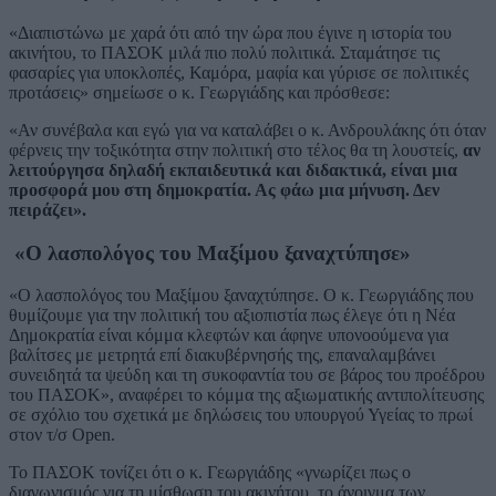
«Διαπιστώνω με χαρά ότι από την ώρα που έγινε η ιστορία του
ακινήτου, το ΠΑΣΟΚ μιλά πιο πολύ πολιτικά. Σταμάτησε τις
φασαρίες για υποκλοπές, Καμόρα, μαφία και γύρισε σε πολιτικές
προτάσεις» σημείωσε ο κ. Γεωργιάδης και πρόσθεσε:
«Αν συνέβαλα και εγώ για να καταλάβει ο κ. Ανδρουλάκης ότι όταν
φέρνεις την τοξικότητα στην πολιτική στο τέλος θα τη λουστείς,
αν
λειτούργησα δηλαδή εκπαιδευτικά και διδακτικά, είναι μια
προσφορά μου στη δημοκρατία. Ας φάω μια μήνυση. Δεν
πειράζει».
«Ο λασπολόγος του Μαξίμου ξαναχτύπησε»
«Ο λασπολόγος του Μαξίμου ξαναχτύπησε. Ο κ. Γεωργιάδης που
θυμίζουμε για την πολιτική του αξιοπιστία πως έλεγε ότι η Νέα
Δημοκρατία είναι κόμμα κλεφτών και άφηνε υπονοούμενα για
βαλίτσες με μετρητά επί διακυβέρνησής της, επαναλαμβάνει
συνειδητά τα ψεύδη και τη συκοφαντία του σε βάρος του προέδρου
του ΠΑΣΟΚ», αναφέρει το κόμμα της αξιωματικής αντιπολίτευσης
σε σχόλιο του σχετικά με δηλώσεις του υπουργού Υγείας το πρωί
στον τ/σ Open.
Το ΠΑΣΟΚ τονίζει ότι ο κ. Γεωργιάδης «γνωρίζει πως ο
διαγωνισμός για τη μίσθωση του ακινήτου, το άνοιγμα των