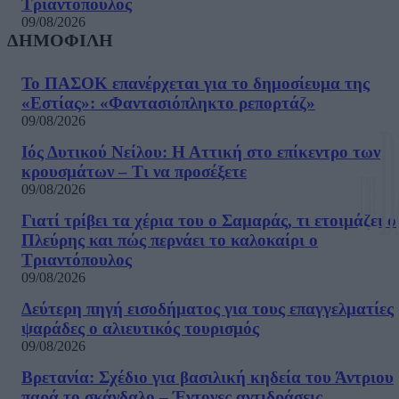
Τριαντόπουλος
09/08/2026
ΔΗΜΟΦΙΛΗ
Το ΠΑΣΟΚ επανέρχεται για το δημοσίευμα της
«Εστίας»: «Φαντασιόπληκτο ρεπορτάζ»
09/08/2026
Ιός Δυτικού Νείλου: Η Αττική στο επίκεντρο των
κρουσμάτων – Τι να προσέξετε
09/08/2026
Γιατί τρίβει τα χέρια του ο Σαμαράς, τι ετοιμάζει ο
Πλεύρης και πώς περνάει το καλοκαίρι ο
Τριαντόπουλος
09/08/2026
Δεύτερη πηγή εισοδήματος για τους επαγγελματίες
ψαράδες ο αλιευτικός τουρισμός
09/08/2026
Βρετανία: Σχέδιο για βασιλική κηδεία του Άντριου
παρά το σκάνδαλο – Έντονες αντιδράσεις