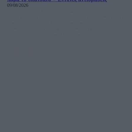
09/08/2026
Μία ομάδα έμπειρων δημοσιογράφων δημιούργησαν πριν μερικά χρόνια το
dailypost.gr, με στόχο την αντικειμενική ενημέρωση και την ανάλυση πίσω από
τους τίτλους των ειδήσεων. Μαζί με μια μαχητική δημοσιογραφική ομάδα,
αποκαλύπτουν πολιτικά και παραπολιτικά θέματα, γράφουν επωνύμως την
άποψη τους, με γνώμονα τον ενημερωμένο αναγνώστη.
DAILYPOST.GR – ΤΑΥΤΌΤΗΤΑ
Ιδιοκτήτρια εταιρεία: «ΝΟΗΣΙΣ ΙΚΕ»
Έδρα: Δήμος Αμαρουσίου Αττικής, Αγ. Αθανασίου αρ. 21, Τ.Κ. 15125
ΑΦΜ: 801093076, Δ.Ο.Υ.: ΚΕΦΟΔΕ ΑΤΤΙΚΗΣ, E-mail: press@dailypost.gr, Τηλ.
επικοινωνίας: 2108066997
Νόμιμος Εκπρόσωπος: Ζαχαρός Σταμάτης
Μέτοχοι: Ζαχαρός Σταμάτης, Κουβαράς Γεώργιος, ΥΠΗΡΕΣΙΕΣ ΠΡΟΗΓΜΕΝΗΣ
ΤΕΧΝΟΛΟΓΙΑΣ ΠΑΡΑΓΩΓΗΣ ΟΠΤΙΚΟΑΚΟΥΣΤΙΚΩΝ ΜΕΣΩΝ ΜΕΛΕΤΩΝ ΚΑΙ
ΠΑΡΟΧΗΣ ΥΠΗΡΕΣΙΩΝ PLD PLUS ΑΝΩΝ ΕΤΑΙΡΙΑ
Δικαιούχος του ονόματος τομέα (dailypost.gr): ΝΟΗΣΙΣ ΙΚΕ
Διευθυντής/Διαχειριστής: Ζαχαρός Σταμάτης