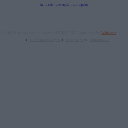
Διευθυντής Σύνταξης: Ρενάτο Λέκκα
Δείτε εδώ τα στοιχεία της εταιρείας
© 2024 Πνευματικά δικαιώματα: "ΝΟΗΣΙΣ ΙΚΕ". Developed by
Webalists
Πολιτική απορρήτου
Όροι χρήσης
Επικοινωνία