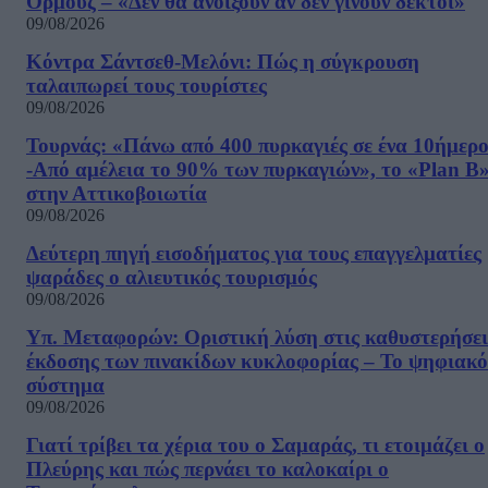
Ορμούζ – «Δεν θα ανοίξουν αν δεν γίνουν δεκτοί»
09/08/2026
Κόντρα Σάντσεθ-Μελόνι: Πώς η σύγκρουση
ταλαιπωρεί τους τουρίστες
09/08/2026
Τουρνάς: «Πάνω από 400 πυρκαγιές σε ένα 10ήμερ
-Από αμέλεια το 90% των πυρκαγιών», το «Plan B
στην Αττικοβοιωτία
09/08/2026
Δεύτερη πηγή εισοδήματος για τους επαγγελματίες
ψαράδες ο αλιευτικός τουρισμός
09/08/2026
Υπ. Μεταφορών: Οριστική λύση στις καθυστερήσει
έκδοσης των πινακίδων κυκλοφορίας – Το ψηφιακό
σύστημα
09/08/2026
Γιατί τρίβει τα χέρια του ο Σαμαράς, τι ετοιμάζει ο
Πλεύρης και πώς περνάει το καλοκαίρι ο