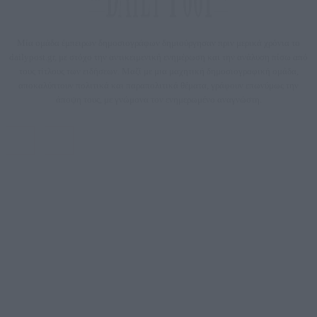
Μία ομάδα έμπειρων δημοσιογράφων δημιούργησαν πριν μερικά χρόνια το
dailypost.gr, με στόχο την αντικειμενική ενημέρωση και την ανάλυση πίσω από
τους τίτλους των ειδήσεων. Μαζί με μια μαχητική δημοσιογραφική ομάδα,
αποκαλύπτουν πολιτικά και παραπολιτικά θέματα, γράφουν επωνύμως την
άποψη τους, με γνώμονα τον ενημερωμένο αναγνώστη.
DAILYPOST.GR – ΤΑΥΤΌΤΗΤΑ
Ιδιοκτήτρια εταιρεία: «ΝΟΗΣΙΣ ΙΚΕ»
Έδρα: Δήμος Αμαρουσίου Αττικής, Αγ. Αθανασίου αρ. 21, Τ.Κ. 15125
ΑΦΜ: 801093076, Δ.Ο.Υ.: ΚΕΦΟΔΕ ΑΤΤΙΚΗΣ, E-mail: press@dailypost.gr, Τηλ.
επικοινωνίας: 2108066997
Νόμιμος Εκπρόσωπος: Ζαχαρός Σταμάτης
Μέτοχοι: Ζαχαρός Σταμάτης, Κουβαράς Γεώργιος, ΥΠΗΡΕΣΙΕΣ ΠΡΟΗΓΜΕΝΗΣ
ΤΕΧΝΟΛΟΓΙΑΣ ΠΑΡΑΓΩΓΗΣ ΟΠΤΙΚΟΑΚΟΥΣΤΙΚΩΝ ΜΕΣΩΝ ΜΕΛΕΤΩΝ ΚΑΙ
ΠΑΡΟΧΗΣ ΥΠΗΡΕΣΙΩΝ PLD PLUS ΑΝΩΝ ΕΤΑΙΡΙΑ
Δικαιούχος του ονόματος τομέα (dailypost.gr): ΝΟΗΣΙΣ ΙΚΕ