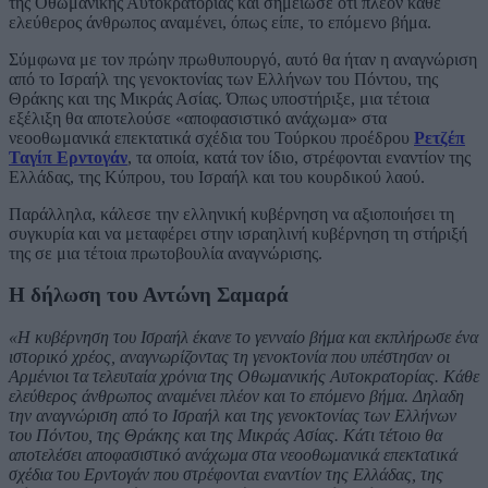
της Οθωμανικής Αυτοκρατορίας και σημείωσε ότι πλέον κάθε
ελεύθερος άνθρωπος αναμένει, όπως είπε, το επόμενο βήμα.
Σύμφωνα με τον πρώην πρωθυπουργό, αυτό θα ήταν η αναγνώριση
από το Ισραήλ της γενοκτονίας των Ελλήνων του Πόντου, της
Θράκης και της Μικράς Ασίας. Όπως υποστήριξε, μια τέτοια
εξέλιξη θα αποτελούσε «αποφασιστικό ανάχωμα» στα
νεοοθωμανικά επεκτατικά σχέδια του Τούρκου προέδρου
Ρετζέπ
Ταγίπ Ερντογάν
, τα οποία, κατά τον ίδιο, στρέφονται εναντίον της
Ελλάδας, της Κύπρου, του Ισραήλ και του κουρδικού λαού.
Παράλληλα, κάλεσε την ελληνική κυβέρνηση να αξιοποιήσει τη
συγκυρία και να μεταφέρει στην ισραηλινή κυβέρνηση τη στήριξή
της σε μια τέτοια πρωτοβουλία αναγνώρισης.
Η δήλωση του Αντώνη Σαμαρά
«Η κυβέρνηση του Ισραήλ έκανε το γενναίο βήμα και εκπλήρωσε ένα
ιστορικό χρέος, αναγνωρίζοντας τη γενοκτονία που υπέστησαν οι
Αρμένιοι τα τελευταία χρόνια της Οθωμανικής Αυτοκρατορίας. Κάθε
ελεύθερος άνθρωπος αναμένει πλέον και το επόμενο βήμα. Δηλαδη
την αναγνώριση από το Ισραήλ και της γενοκτονίας των Ελλήνων
του Πόντου, της Θράκης και της Μικράς Ασίας. Κάτι τέτοιο θα
αποτελέσει αποφασιστικό ανάχωμα στα νεοοθωμανικά επεκτατικά
σχέδια του Ερντογάν που στρέφονται εναντίον της Ελλάδας, της