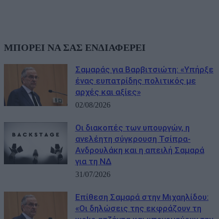
ΜΠΟΡΕΙ ΝΑ ΣΑΣ ΕΝΔΙΑΦΕΡΕΙ
Σαμαράς για Βαρβιτσιώτη: «Υπήρξε
ένας ευπατρίδης πολιτικός με
αρχές και αξίες»
02/08/2026
Οι διακοπές των υπουργών, η
ανελέητη σύγκρουση Τσίπρα-
Ανδρουλάκη και η απειλή Σαμαρά
για τη ΝΔ
31/07/2026
Eπίθεση Σαμαρά στην Μιχαηλίδου:
«Οι δηλώσεις της εκφράζουν τη