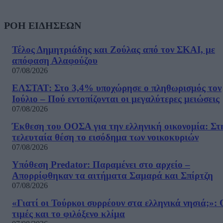
ΡΟΗ ΕΙΔΗΣΕΩΝ
Τέλος Δημητριάδης και Ζούλας από τον ΣΚΑΙ, με
απόφαση Αλαφούζου
07/08/2026
ΕΛΣΤΑΤ: Στο 3,4% υποχώρησε ο πληθωρισμός τον
Ιούλιο – Πού εντοπίζονται οι μεγαλύτερες μειώσεις
07/08/2026
Έκθεση του ΟΟΣΑ για την ελληνική οικονομία: Στ
τελευταία θέση το εισόδημα των νοικοκυριών
07/08/2026
Υπόθεση Predator: Παραμένει στο αρχείο –
Απορρίφθηκαν τα αιτήματα Σαμαρά και Σπίρτζη
07/08/2026
«Γιατί οι Τούρκοι συρρέουν στα ελληνικά νησιά;»: 
τιμές και το φιλόξενο κλίμα