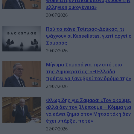
woke ατζέντα και υπονομεύουν την
ελληνική οικογένεια»
30/07/2026
Πού το πάνε Τσίπρας-Δούκας, τι
ψάχνουν οι Kasselistas, γιατί αργεί ο
Σαμαράς
29/07/2026
Μήνυμα Σαμαρά για την επέτειο
της Δημοκρατίας: «Η Ελλάδα
πρέπει να ξαναβρεί τον δρόμο της»
24/07/2026
Φλωρίδης για Σαμαρά: «Τον ακούμε,
αλλά δεν τον βλέπουμε – Κόμμα για
να κάνει ζημιά στον Μητσοτάκη δεν
έχει υπάρξει ποτέ»
22/07/2026