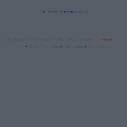
Διευθυντής/Διαχειριστής: Ζαχαρός Σταμάτης
Διευθυντής Σύνταξης: Ρενάτο Λέκκα
Δείτε εδώ τα στοιχεία της εταιρείας
© 2024 Πνευματικά δικαιώματα: "ΝΟΗΣΙΣ ΙΚΕ". Developed by
Webalists
Πολιτική απορρήτου
Όροι χρήσης
Επικοινωνία