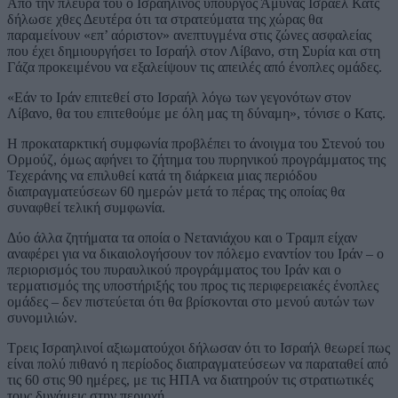
Από την πλευρά του ο Ισραηλινός υπουργός Άμυνας Ισραέλ Κατς
δήλωσε χθες Δευτέρα ότι τα στρατεύματα της χώρας θα
παραμείνουν «επ’ αόριστον» ανεπτυγμένα στις ζώνες ασφαλείας
που έχει δημιουργήσει το Ισραήλ στον Λίβανο, στη Συρία και στη
Γάζα προκειμένου να εξαλείψουν τις απειλές από ένοπλες ομάδες.
«Εάν το Ιράν επιτεθεί στο Ισραήλ λόγω των γεγονότων στον
Λίβανο, θα του επιτεθούμε με όλη μας τη δύναμη», τόνισε ο Κατς.
Η προκαταρκτική συμφωνία προβλέπει το άνοιγμα του Στενού του
Ορμούζ, όμως αφήνει το ζήτημα του πυρηνικού προγράμματος της
Τεχεράνης να επιλυθεί κατά τη διάρκεια μιας περιόδου
διαπραγματεύσεων 60 ημερών μετά το πέρας της οποίας θα
συναφθεί τελική συμφωνία.
Δύο άλλα ζητήματα τα οποία ο Νετανιάχου και ο Τραμπ είχαν
αναφέρει για να δικαιολογήσουν τον πόλεμο εναντίον του Ιράν – ο
περιορισμός του πυραυλικού προγράμματος του Ιράν και ο
τερματισμός της υποστήριξής του προς τις περιφερειακές ένοπλες
ομάδες – δεν πιστεύεται ότι θα βρίσκονται στο μενού αυτών των
συνομιλιών.
Τρεις Ισραηλινοί αξιωματούχοι δήλωσαν ότι το Ισραήλ θεωρεί πως
είναι πολύ πιθανό η περίοδος διαπραγματεύσεων να παραταθεί από
τις 60 στις 90 ημέρες, με τις ΗΠΑ να διατηρούν τις στρατιωτικές
τους δυνάμεις στην περιοχή.