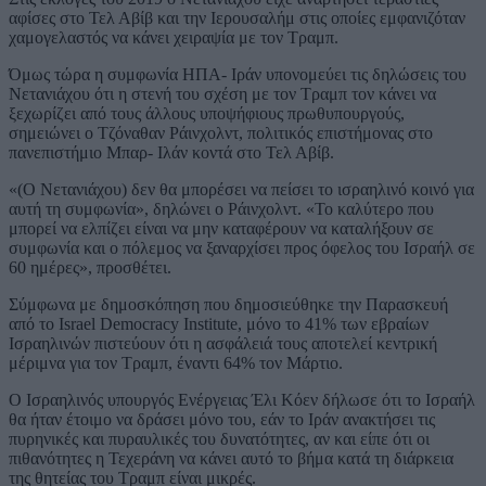
αφίσες στο Τελ Αβίβ και την Ιερουσαλήμ στις οποίες εμφανιζόταν
χαμογελαστός να κάνει χειραψία με τον Τραμπ.
Όμως τώρα η συμφωνία ΗΠΑ- Ιράν υπονομεύει τις δηλώσεις του
Νετανιάχου ότι η στενή του σχέση με τον Τραμπ τον κάνει να
ξεχωρίζει από τους άλλους υποψήφιους πρωθυπουργούς,
σημειώνει ο Τζόναθαν Ράινχολντ, πολιτικός επιστήμονας στο
πανεπιστήμιο Μπαρ- Ιλάν κοντά στο Τελ Αβίβ.
«(Ο Νετανιάχου) δεν θα μπορέσει να πείσει το ισραηλινό κοινό για
αυτή τη συμφωνία», δηλώνει ο Ράινχολντ. «Το καλύτερο που
μπορεί να ελπίζει είναι να μην καταφέρουν να καταλήξουν σε
συμφωνία και ο πόλεμος να ξαναρχίσει προς όφελος του Ισραήλ σε
60 ημέρες», προσθέτει.
Σύμφωνα με δημοσκόπηση που δημοσιεύθηκε την Παρασκευή
από το Israel Democracy Institute, μόνο το 41% των εβραίων
Ισραηλινών πιστεύουν ότι η ασφάλειά τους αποτελεί κεντρική
μέριμνα για τον Τραμπ, έναντι 64% τον Μάρτιο.
Ο Ισραηλινός υπουργός Ενέργειας Έλι Κόεν δήλωσε ότι το Ισραήλ
θα ήταν έτοιμο να δράσει μόνο του, εάν το Ιράν ανακτήσει τις
πυρηνικές και πυραυλικές του δυνατότητες, αν και είπε ότι οι
πιθανότητες η Τεχεράνη να κάνει αυτό το βήμα κατά τη διάρκεια
της θητείας του Τραμπ είναι μικρές.