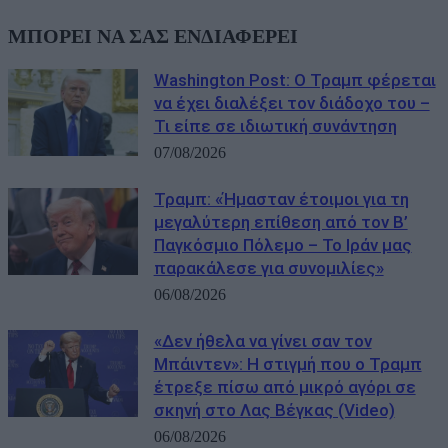
ΜΠΟΡΕΙ ΝΑ ΣΑΣ ΕΝΔΙΑΦΕΡΕΙ
Washington Post: Ο Τραμπ φέρεται
να έχει διαλέξει τον διάδοχο του –
Τι είπε σε ιδιωτική συνάντηση
07/08/2026
Τραμπ: «Ήμασταν έτοιμοι για τη
μεγαλύτερη επίθεση από τον Β’
Παγκόσμιο Πόλεμο – Το Ιράν μας
παρακάλεσε για συνομιλίες»
06/08/2026
«Δεν ήθελα να γίνει σαν τον
Μπάιντεν»: Η στιγμή που ο Τραμπ
έτρεξε πίσω από μικρό αγόρι σε
σκηνή στο Λας Βέγκας (Video)
06/08/2026