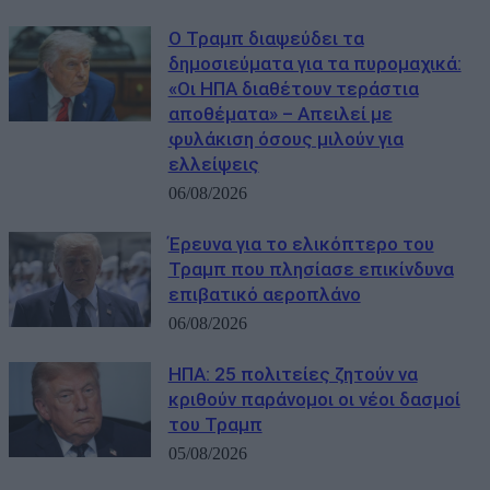
Ο Τραμπ διαψεύδει τα
δημοσιεύματα για τα πυρομαχικά:
«Οι ΗΠΑ διαθέτουν τεράστια
αποθέματα» – Απειλεί με
φυλάκιση όσους μιλούν για
ελλείψεις
06/08/2026
Έρευνα για το ελικόπτερο του
Τραμπ που πλησίασε επικίνδυνα
επιβατικό αεροπλάνο
06/08/2026
ΗΠΑ: 25 πολιτείες ζητούν να
κριθούν παράνομοι οι νέοι δασμοί
του Τραμπ
05/08/2026