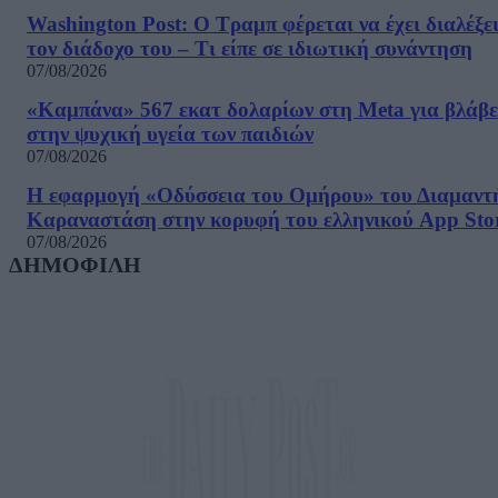
Washington Post: Ο Τραμπ φέρεται να έχει διαλέξε
τον διάδοχο του – Τι είπε σε ιδιωτική συνάντηση
07/08/2026
«Καμπάνα» 567 εκατ δολαρίων στη Meta για βλάβε
στην ψυχική υγεία των παιδιών
07/08/2026
Η εφαρμογή «Οδύσσεια του Ομήρου» του Διαμαντ
Καραναστάση στην κορυφή του ελληνικού App Sto
07/08/2026
ΔΗΜΟΦΙΛΗ