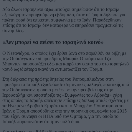
Δύο άλλοι Ισραηλινοί αξιωματούχοι σημείωσαν ότι το Ισραήλ
εξεπλάγη την προηγούμενη εβδομάδα, όταν ο Τραμπ δήλωσε για
πρώτη φορά ότι επίκειται συμφωνία με το Ιράν. Παραδέχθηκαν
επίσης ότι το Ισραήλ δεν κατάφερε να επηρεάσει πραγματικά τις
συνομιλίες.
«Δεν μπορεί να πείσει το ισραηλινό κοινό»
Ο Νετανιάχου, ο οποίος έχει έρθει ξανά στο παρελθόν σε ρήξη με
την Ουάσινγκτον επί προεδρίας Μπαράκ Ομπάμα και Τζο
Μπάιντεν, παρουσιάζει εδώ και καιρό τον εαυτό του στο ισραηλινό
κοινό ως ιδιαίτερα ικανό να αντιμετωπίζει τον Τραμπ.
Στη διάρκεια της πρώτης θητείας του Ρεπουμπλικάνου στην
προεδρία το Ισραήλ εξασφάλισε σημαντικές αλλαγές πολιτικής από
την Ουάσινγκτον, η οποία μετέφερε την πρεσβεία της στην
Ιερουσαλήμ και υποστήριξε τις «Συμφωνίες του Αβραάμ» χάρη
στις οποίες το Ισραήλ απέκτησε επίσημες διπλωματικές σχέσεις με
τα Ηνωμένα Αραβικά Εμιράτα και το Μπαχρέιν. Όσον αφορά το
Ιράν, ο Τραμπ αποσύρθηκε από την πυρηνική συμφωνία του 2015
που είχαν συνάψει οι ΗΠΑ υπό τον Ομπάμα, για την οποία το
Ισραήλ παραπονιόταν ότι ήταν πολύ ήπια.
Στις εκλογές του 2019 ο Νετανιάχου είχε αναρτήσει τεράστιες