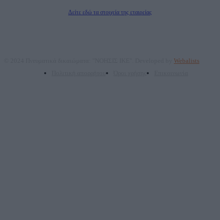
Διευθυντής Σύνταξης: Ρενάτο Λέκκα
Δείτε εδώ τα στοιχεία της εταιρείας
© 2024 Πνευματικά δικαιώματα: "ΝΟΗΣΙΣ ΙΚΕ". Developed by
Webalists
Πολιτική απορρήτου
Όροι χρήσης
Επικοινωνία